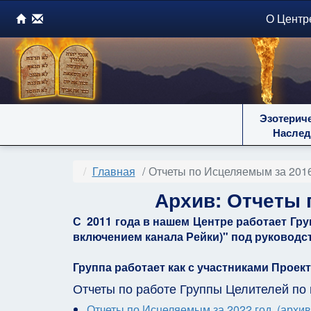
О Центр
Эзотерич
Наслед
Главная
Отчеты по Исцеляемым за 2016
Архив: Отчеты 
С 2011 года в нашем Центре работает Гр
включением канала Рейки)" под руководст
Группа работает как с участниками Проек
Отчеты по работе Группы Целителей по 
Отчеты по Исцеляемым за 2022 год, (архив