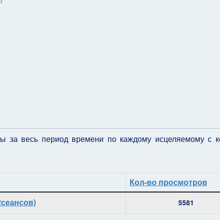
)
)
)
)
)
)
)
)
)
)
)
еты за весь период времени по каждому исцеляемому с 
Кол-во просмотров
2сеансов)
5581