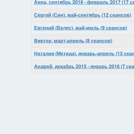
Анна, сентябрь 2016 - февраль 2017 (17 с
Сергей (Син), май-сентябрь (12 сеансов)
Евгений (Велес), май-июль (9 сеансов)
Виктор, март-апрель (8 сеансов)
Наталия (Метида), январь-апрель (13 сеа
Андрей, декабрь 2015 - январь 2016 (7 се