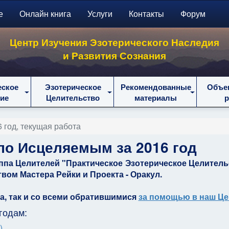
е
Онлайн книга
Услуги
Контакты
Форум
Центр Изучения Эзотерического Наследия
и Развития Сознания
еское
Эзотерическое
Рекомендованные
Объе
ие
Целительство
материалы
 год, текущая работа
по Исцеляемым за 2016 год
уппа Целителей "Практическое Эзотерическое Целитель
вом Мастера Рейки и Проекта - Оракул.
та, так и со всеми обратившимися
за помощью в наш Це
годам:
)