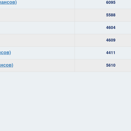
еансов)
6095
5588
4604
4609
нсов)
4411
ансов)
5610