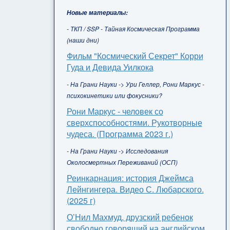
Новые материалы:
- ТКП / SSP - Тайная Космическая Программа
(наши дни)
Фильм "Космический Секрет" Корри
Гуда и Девида Уилкока
- На Грани Науки -> Ури Геллер, Рони Маркус -
психокинетики или фокусники?
Рони Маркус - человек со
сверхспособностями. Рукотворные
чудеса. (Программа 2023 г.)
- На Грани Науки -> Исследования
Околосмертных Переживаний (ОСП)
Реинкарнация: история Джеймса
Лейнгингера. Видео С. Любарского.
(2025 г)
О’Нил Махмуд, друзский ребенок
свободно говорящий на английском,