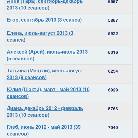
Анна (Тара), сентябрь-декабрь
6567
2013 (10 сеансов)
Егор, сентябрь 2013 (3 сеанса)
5867
Елена, июль-август 2013 (3
5922
сеанса)
Алексей (Арей), июнь-июль 2013
6316
(5 сеансов)
Татьяна (Мецтли), июнь-август
6254
2013 (9 сеансов)
Юлия (Шакти), март - май 2013 (10
6929
сеансов)
Диана, декабрь 2012 - февраль
5763
2013 (10 сеансов)
Глеб, июнь 2012 - май 2013 (39
7040
сеансов)