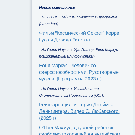
Новые материалы:
- ТКП / SSP - Тайная Космическая Программа
(наши дни)
Фильм "Космический Секрет" Корри
Гуда и Девида Уилкока
- На Грани Науки -> Ури Геллер, Рони Маркус -
психокинетики или фокусники?
Рони Маркус - человек со
сверхспособностями. Рукотворные
чудеса. (Программа 2023 г.)
- На Грани Науки -> Исследования
Околосмертных Переживаний (ОСП)
Реинкарнация: история Джеймса
Лейнгингера. Видео С. Любарского.
(2025 г)
О’Нил Махмуд, друзский ребенок
свободно говорящий на английском,