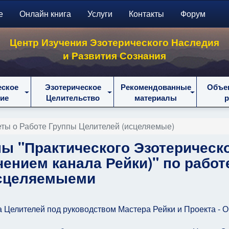
е
Онлайн книга
Услуги
Контакты
Форум
Центр Изучения Эзотерического Наследия
и Развития Сознания
еское
Эзотерическое
Рекомендованные
Объе
ие
Целительство
материалы
ты о Работе Группы Целителей (исцеляемые)
пы "Практического Эзотерическ
ением канала Рейки)" по работ
сцеляемыеми
 Целителей под руководством Мастера Рейки и Проекта - О