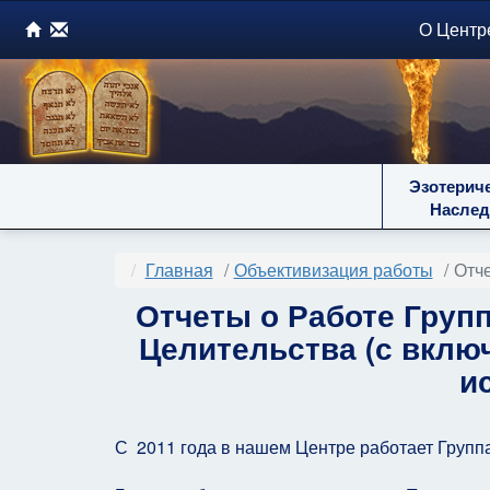
О Центр
Эзотерич
Наслед
Главная
Объективизация работы
Отче
Отчеты о Работе Груп
Целительства (с включ
и
С 2011 года в нашем Центре работает Группа