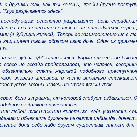
й с другими так, как ты хочешь, чтобы другие поступи
 "Круг разрывается здесь".
 последующем исцелении разрывается цепь страдания
 Акаши при перевоплощениях и не наследуется через 
зни (и будущих жизней). Теперь ее взаимоотношения с л
а защищает таким образом свою дочь. Один из фрагме
ту.
за око, зуб за зуб", ошибаются. Карма никогда не быва
а вовсе не всегда предполагает, что человек, соверши
н обязательно стать жертвой подобного преступлен
урон энергии индивида, и часто виновный сталкивает
оступков, чтобы извлечь из этого ясный урок.
 энергия боли и травмы, от которой следует избавиться.
подобное не должно повториться.
изни людей, так и в жизни животных - ведь у животных 
аданию и облегчить духовное развитие индивида, довест
чинение боли себе либо другим существам станет для 