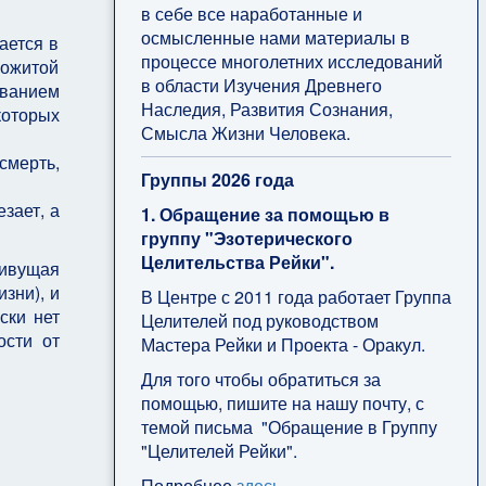
в себе все наработанные и
осмысленные нами материалы в
ается в
процессе многолетних исследований
рожитой
в области Изучения Древнего
званием
Наследия, Развития Сознания,
которых
Смысла Жизни Человека.
смерть,
Группы 2026 года
зает, а
1. Обращение за помощью в
группу "Эзотерического
Целительства Рейки".
живущая
зни), и
В Центре с 2011 года работает Группа
ски нет
Целителей под руководством
ости от
Мастера Рейки и Проекта - Оракул.
Для того чтобы обратиться за
помощью, пишите на нашу почту, с
темой письма "Обращение в Группу
"Целителей Рейки".
Подробнее
здесь
.