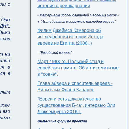
ли с
история о реинкарнации
- Материалы исследователей Наследия Богов -
.Оно
> "Исследования в социуме о наследии евреев"
ДНК.
Фильм Джеймса Кэмерона об
юдьми
исследовании истории Исхода
нтов
евреев из Египта (2006г.)
- "Еврейский вопрос"
ет ни
вший
Март 1968-го. Польский стыд и
ия в
еврейская память. Об антисемитизме
ся в
в "совке".
Глава абвера и спаситель евреев -
Вильгельм Франц Канарис
 Опыт
"Евреи и есть доказательство
также
существования Б-га", интервью Эли
и его
Люксембурга 2015 г.
него
Фильмы на форуме проекта