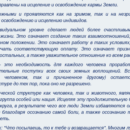
равлены на исцеление и освобождение кармы Земли.
жными и проявляются как на зримом, так и на незр
 освобождению и исцелению индивидов.
видуальном уровне сделает людей более счастливы
 жизни. Это означает создание таких взаимоотношений,
ном положении. Это означает работу в таких условиях,
учать соответствующую оплату. Это означает призн
 в остальных, а также уважительное отношение ко всем ра
 это необходимость для каждого человека прорабо
ельные поступки всех своих земных воплощений. Вс
 человеком, так и причиненное другому) остает
уре до тех пор, пока оно не разрешено.
еской структуре как человека, так и животного, явля
группа особей или нация. Исцеляя эту продолжительную 
круга, в результате чего все люди Земли избавляются 
 благодаря осознанию самой боли, а также осознанию т
еть.
: "Что посылаешь, то к тебе и возвращается". Многим 