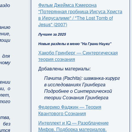
Фильм Джеймса Кэмерона
аздо
"Потерянная гробница Иисуса Христа
в Иерусалиме" / "The Lost Tomb of
Jesus" (2007)
анию
ние,
Лучшее за 2025
омощи
Новые разделы в меню "На Грани Науки"
Хакобо Гринберг — Синтергическая
 для
теория сознания
ному
Добавлены материалы:
Пачита (Pachita): шаманка-хирург
ении
в исследованиях Гринберга
и, о
Подробнее о Синтергической
лет,
теории Сознания Гринберга
того
Федерико Фаджин — Теория
Квантового Сознания
ства,
Интеллект и IQ — Разоблачение
 без
Мифов. Подборка материалов.
лится