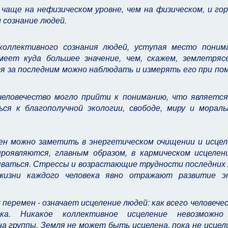
ще на нефизическом уровне, чем на физическом, и гор
 сознание людей.
 коллективного сознания людей, уступая место поним
еет куда большее значение, чем, скажем, землетрясе
тя за последним можно наблюдать и измерять его при п
еловечество могло прийти к пониманию, что является
ся к благополучной экологии, свободе, миру и мораль
ен можно заметить в энергетическом очищении и исцел
роявляются, главным образом, в кармическом исцелени
ываться. Стрессы и возрастающие трудности последних 
изни каждого человека явно отражают развитие э
 перемен - означает исцеление людей: как всего человече
ка. Никакое коллективное исцеление невозможно
на группы. Земля не может быть исцелена, пока не исце