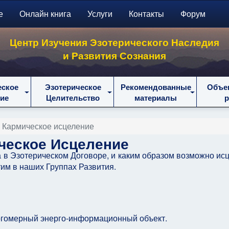
е
Онлайн книга
Услуги
Контакты
Форум
Центр Изучения Эзотерического Наследия
и Развития Сознания
еское
Эзотерическое
Рекомендованные
Объе
ие
Целительство
материалы
Кармическое исцеление
ческое Исцеление
а в Эзотерическом Договоре, и каким образом возможно ис
тим в наших Группах Развития.
ногомерный энерго-информационный объект.