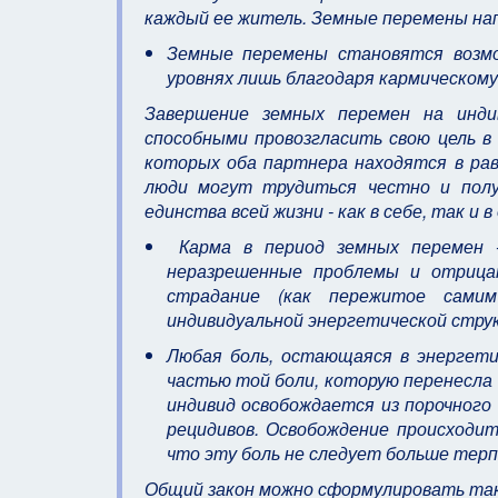
каждый ее житель. Земные перемены нап
Земные перемены становятся возмо
уровнях лишь благодаря кармическому
Завершение земных перемен на инди
способными провозгласить свою цель в
которых оба партнера находятся в рав
люди могут трудиться честно и пол
единства всей жизни - как в себе, так и
Карма в период земных перемен -
неразрешенные проблемы и отрицат
страдание (как пережитое самим
индивидуальной энергетической структ
Любая боль, остающаяся в энергетич
частью той боли, которую перенесла 
индивид освобождается из порочного 
рецидивов. Освобождение происходит
что эту боль не следует больше терп
Общий закон можно сформулировать так