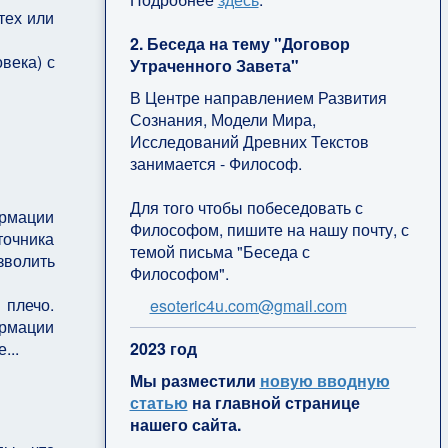
тех или
2. Беседа на тему "Договор
века) с
Утраченного Завета"
В Центре направлением Развития
Сознания, Модели Мира,
Исследований Древних Текстов
занимается - Философ.
Для того чтобы побеседовать с
ормации
Философом, пишите на нашу почту, с
точника
темой письма "Беседа с
зволить
Философом".
 плечо.
esoteric4u.com@gmail.com
ормации
...
2
023 год
Мы разместили
новую вводную
статью
на главной странице
нашего сайта.