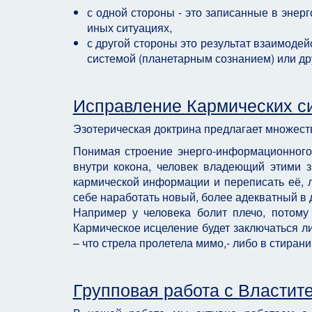
с одной стороны - это записанные в эне
иных ситуациях,
с другой стороны это результат взаимоде
системой (планетарным сознанием) или др
Исправление Кармических с
Эзотерическая доктрина предлагает множест
Понимая строение энерго-информационного
внутри кокона, человек владеющий этими 
кармической информации и переписать её, л
себе наработать новый, более адекватный в 
Например у человека болит плечо, потому
Кармическое исцеление будет заключаться л
– что стрела пролетела мимо,- либо в стиран
Групповая работа с Власти