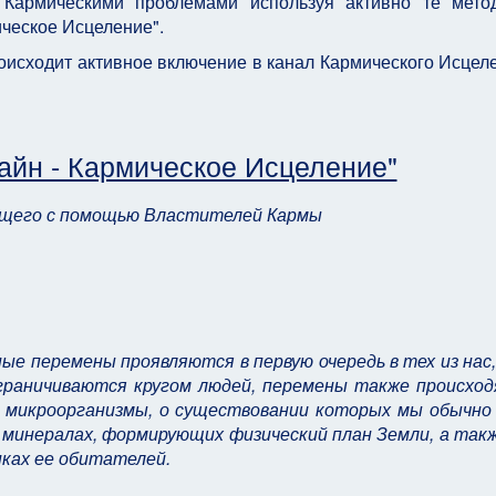
Кармическими проблемами используя активно те метод
ическое Исцеление".
роисходит активное включение в канал Кармического Исцеле
тайн - Кармическое Исцеление"
ущего с помощью Властителей Кармы
е перемены проявляются в первую очередь в тех из нас
ограничиваются кругом людей, перемены также происход
 микроорганизмы, о существовании которых мы обычно 
и минералах, формирующих физический план Земли, а так
пках ее обитателей.