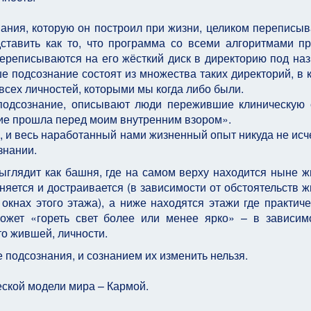
знания, которую он построил при жизни, целиком переписыв
ставить как то, что программа со всеми алгоритмами п
ереписываются на его жёсткий диск в директорию под на
 подсознание состоят из множества таких директорий, в 
сех личностей, которыми мы когда либо были.
подсознание, описывают люди пережившие клиническую 
ение прошла перед моим внутренним взором».
 весь наработанный нами жизненный опыт никуда не исче
знании.
ыглядит как башня, где на самом верху находится ныне 
няется и достраивается (в зависимости от обстоятельств жи
 окнах этого этажа), а ниже находятся этажи где практиче
может «гореть свет более или менее ярко» – в зависим
то жившей, личности.
подсознания, и сознанием их изменить нельзя.
ской модели мира – Кармой.