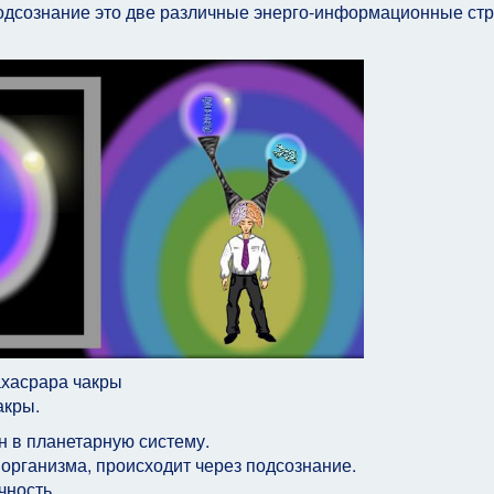
одсознание это две различные энерго-информационные стр
ахасрара чакры
акры.
н в планетарную систему.
 организма, происходит через подсознание.
чность.