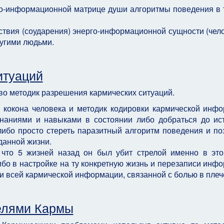
рго-информационной матрице души алгоритмы поведения в 
йствия (соударения) энерго-информационной сущности (чело
угими людьми.
итуаций
во методик разрешения кармических ситуаций.
 кокона человека и методик кодировки кармической инф
знаниями и навыками в состоянии либо добраться до ис
ибо просто стереть паразитный алгоритм поведения и по
данной жизни.
 что 5 жизней назад он был убит стрелой именно в это
ибо в настройке на ту конкретную жизнь и перезаписи инф
ии всей кармической информации, связанной с болью в плече
телями Кармы