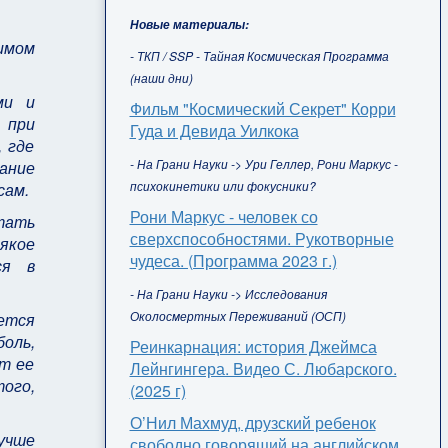
Новые материалы:
имом
- ТКП / SSP - Тайная Космическая Программа
(наши дни)
ми и
Фильм "Космический Секрет" Корри
 при
Гуда и Девида Уилкока
 где
- На Грани Науки -> Ури Геллер, Рони Маркус -
ание
психокинетики или фокусники?
сам.
Рони Маркус - человек со
тать
сверхспособностями. Рукотворные
якое
чудеса. (Программа 2023 г.)
ся в
- На Грани Науки -> Исследования
Околосмертных Переживаний (ОСП)
ется
боль,
Реинкарнация: история Джеймса
от ее
Лейнгингера. Видео С. Любарского.
ого,
(2025 г)
О’Нил Махмуд, друзский ребенок
лучше
свободно говорящий на английском,