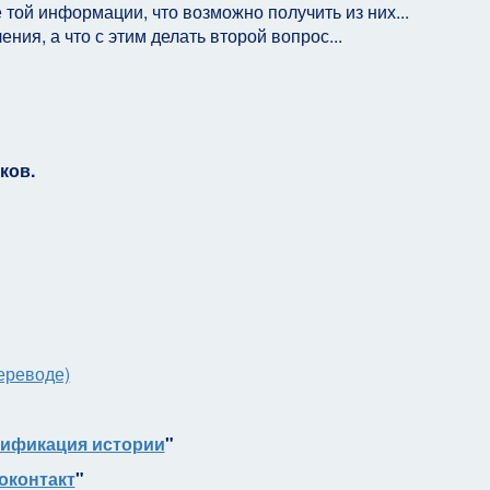
 той информации, что возможно получить из них...
я, а что с этим делать второй вопрос...
еков.
ереводе)
сификация истории
"
оконтакт
"