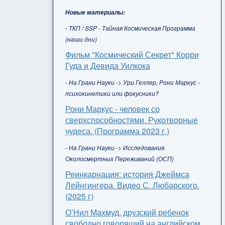
Новые материалы:
- ТКП / SSP - Тайная Космическая Программа
(наши дни)
Фильм "Космический Секрет" Корри
Гуда и Девида Уилкока
- На Грани Науки -> Ури Геллер, Рони Маркус -
психокинетики или фокусники?
Рони Маркус - человек со
сверхспособностями. Рукотворные
чудеса. (Программа 2023 г.)
- На Грани Науки -> Исследования
Околосмертных Переживаний (ОСП)
Реинкарнация: история Джеймса
Лейнгингера. Видео С. Любарского.
(2025 г)
О’Нил Махмуд, друзский ребенок
свободно говорящий на английском,