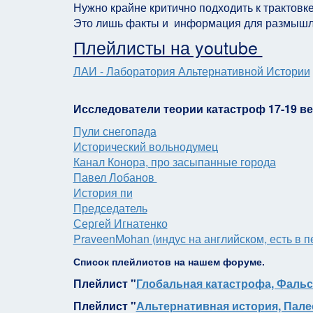
Нужно крайне критично подходить к трактовке
Это лишь факты и информация для размышлени
Плейлисты на youtube
ЛАИ - Лаборатория Альтернативной Истории
Исследователи теории катастроф 17-19 в
Пули снегопада
Исторический вольнодумец
Канал Конора, про засыпанные города
Павел Лобанов
История пи
Председатель
Сергей Игнатенко
PraveenMohan (индус на английском, есть в п
Список плейлистов на нашем форуме.
Плейлист "
Глобальная катастрофа, Фаль
Плейлист "
Альтернативная история, Пале