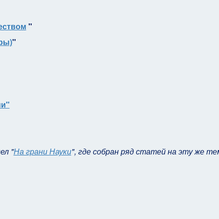
еством
"
ры)
"
ии"
ел "
На грани Науки
", где собран ряд статей на эту же те