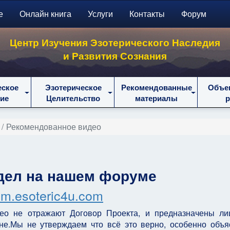
е
Онлайн книга
Услуги
Контакты
Форум
Центр Изучения Эзотерического Наследия
и Развития Сознания
еское
Эзотерическое
Рекомендованные
Объе
ие
Целительство
материалы
Рекомендованное видео
дел на нашем форуме
um.esoteric4u.com
ео не отражают Договор Проекта, и предназначены ли
не.Мы не утверждаем что всё это верно, особенно объя