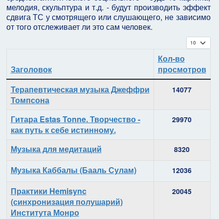
мелодия, скульптура и т.д. - будут производить эффект
сдвига ТС у смотрящего или слушающего, не зависимо
от того отслеживает ли это сам человек.
Кол-во с
Кол-во
Заголовок
просмотров
Материалы
Терапевтическая музыка Джеффри
14077
Томпсона
Гитара Estas Tonne. Творчество -
29970
как путь к себе истинному.
Музыка для медитаций
8320
Музыка Каббалы (Бааль Сулам)
12036
Практики Hemisync
20045
(синхронизация полушарий)
Института Монро