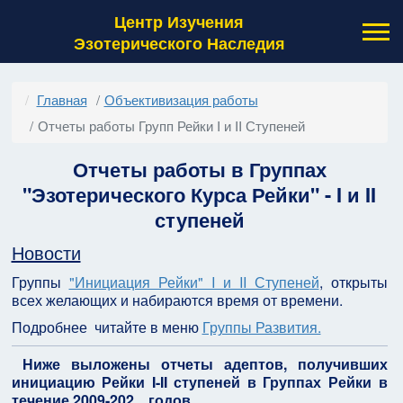
Центр Изучения
Эзотерического Наследия
Главная
Объективизация работы
Отчеты работы Групп Рейки I и II Ступеней
Отчеты работы в Группах
"Эзотерического Курса Рейки" - I и II
ступеней
Новости
Группы
"Инициация Рейки" I и II Ступеней
, открыты
всех желающих и набираются время от времени.
Подробнее читайте в меню
Группы Развития.
Ниже выложены отчеты адептов, получивших
инициацию Рейки I-II ступеней в Группах Рейки в
течение 2009-202... годов.