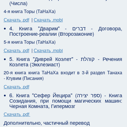
(Числа)
4-я книга Торы (ТаНаХа)
Скачать .pdf
|
Скачать .mobi
4. Книга "Дварим" - דברים - Договора,
Построение-реалии (Второзаконие)
5-я книга Торы (ТаНаХа)
Скачать .pdf
|
Скачать .mobi
5. Книга "Диврей Коэлет" - קוהלת - Речения
Коэлета (Экклезиаст)
20-я книга книга ТаНаХа входит в 3-й раздел Танаха
- Ктувим (Писания)
Скачать .pdf
6. Книга "Сефер Йецира" (ספר יצירה) - Книга
Созидания, при помощи магических машин:
Черная Комната, Гипермозг
Скачать .pdf
Дополнительно, частичный перевод