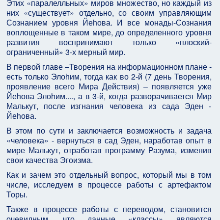
Этих «паралелльных» миров множество, но каждый из
них «существует» отдельно, со своим управляющим
Сознанием уровня Йеhова. И все монады-Сознания
воплощенные в таком мире, до определенного уровня
развития воспринимают только «плоский-
ограниченный» 3-х мерный мир.
В первой главе –Творения на информационном плане -
есть только Элоhим, тогда как во 2-й (7 день Творения,
проявление всего Мира Действия) – появляется уже
Йеhова Элоhим...., а в 3-й, когда разворачивается Мир
Малькут, после изгнания человека из сада Эден -
Йеhова.
В этом по сути и заключается возможность и задача
«человека» - вернуться в сад Эден, наработав опыт в
мире Малькут, отработав программу Разума, изменив
свои качества Эгоизма.
Как и зачем это отдельный вопрос, который мы в том
числе, исследуем в процессе работы с артефактом
Торы.
Также в процессе работы с переводом, становится
очевидным, что данные «классы» являются