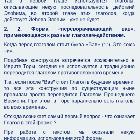
Так в первой главе используются глаголы,
описывающие некую последовательность действий
Элоhима, во второй главе этих глаголов, когда
действует Йеhова Элоhим - уже не будет.
2. 2.
Форма «переворачивающий вав»,
применяющаяся к разным глаголам-действиям.
Когда перед глаголом стоит буква «Вав» ("ו"). Это союз
«и».
Подобная конструкция встречается исключительно в
Иврите Торы, сегодня не используется и традиционно
переводится глаголом противоположного времени.
Т.е., если после "Вав" стоит Глагол в будущем времени,
то вся эта конструкция по существующим ныне
правилам просто переводится Глаголом Прошедшего
Времени. При этом, в Торе параллельно есть глаголы
во всех временах.
Отсюда возникает самый первый вопрос - что означает
Глагол в этой форме ?
При работе с текстом, мы осознали некую
информацию, использования этой формы.