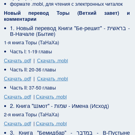
формате .mobi, для чтения с электронных читалок
Новый перевод Торы (Ветхий завет) и
комментарии
1. Новый перевод Книги "Бе-решит" - בראשית -
В-Начале (Бытие)
1-я книга Торы (Т
аН
аХ
а)
Часть
I
: 1-19 главы
Скачать .pdf
|
Скачать .mobi
Часть
II
: 20-36 главы
Скачать .pdf
|
Скачать .mobi
Часть
II
: 37-50 главы
Скачать .pdf
|
Скачать .mobi
2. Книга "Шмот" - שמות - Имена (Исход)
2-я книга Торы (ТаНаХа)
Скачать .pdf
|
Скачать .mobi
3. Книга "Бемидбар" - במדבר - В-Пустыне