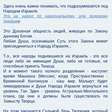
Здесь очень важно понимать, что подразумевается под
Народом Израиля.
Это не народ по национальному, или родовому
признак
у.
Это Духовная общность людей, живущих по Закону
данному Богом.
Любая Душа, осознавшая Суть этого Закона может
присоединиться к Народу Израиля...
Т.о., все народы поднявшиеся на Израиль - это все
люди либо не имеющие Души, либо не готовые, не
способные принять Творца.
И в момент такого полного разделения - наступит
время Машиаха (Мессии), когда Пространственно -
Временной Континуум - наш мир Малькут будет
ликвидирован и Души Народа Израиля вернуться на
уровень Ган Эден - уровень Астрально-Ментального
плана, где они и должны были существовать по
Замыслу Творца.
На этом закончится Седьмой День Творения, который