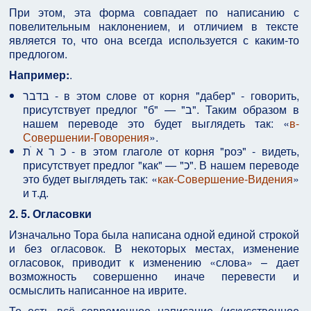
При этом, эта форма совпадает по написанию с
повелительным наклонением, и отличием в тексте
является то, что она всегда используется с каким-то
предлогом.
Например:
.
בדבר - в этом слове от корня "дабер" - говорить,
присутствует предлог "б" — "ב". Таким образом в
нашем переводе это будет выглядеть так: «
в-
Совершении-Говорения
».
כ ר א ֹת - в этом глаголе от корня "роэ" - видеть,
присутствует предлог "как" — "כ". В нашем переводе
это будет выглядеть так: «
как-Совершение-Видения
»
и т.д.
2. 5.
Огласовки
Изначально Тора была написана одной единой строкой
и без огласовок. В некоторых местах, изменение
огласовок, приводит к изменению «слова» – дает
возможность совершенно иначе перевести и
осмыслить написанное на иврите.
То есть всё современное написание (искусственное