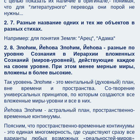
с целью показать их наличие в оригинале,- понимая,
что для "литературного" перевода они порой не
нужны...
2. 7.
Разные название одних и тех же объектов в
разных стихах.
Например: для понятия Земля: "Арец", "Адама"
2. 8.
Элоhим, Йеhова Элоhим, Йеhова - разные по
уровню Сознания в Иерархии вложенных
Сознаний (миров-уровней), действующие каждое
на своем уровне. При этом менее мерные миры,
вложены в более высокие.
Так уровень Элоhим - это ментальный (духовный) план,
вне времени и пространства. Со-творение
универсальных принципов, по которым создаются все
вложенные миры-уровни и все в них.
Йеhова Элоhим - астральный план, пространственно-
временные континуумы.
Поясним, что пространственно-временные континуумы
- это единая многомерность, где существуют сразу все
варианты любых возможных «реальностей-миров»