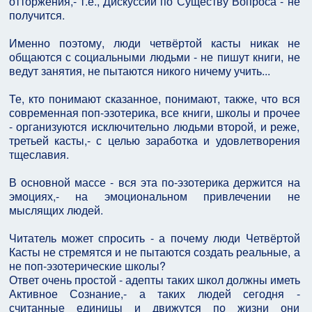
отторжения,- т.е., Дискуссии по Существу Вопроса - не
получится.
Именно поэтому, люди четвёртой касты никак не
общаются с социальными людьми - не пишут книги, не
ведут занятия, не пытаются никого ничему учить...
Те, кто понимают сказанное, понимают, также, что вся
современная поп-эзотерика, все книги, школы и прочее
- организуются исключительно людьми второй, и реже,
третьей касты,- с целью заработка и удовлетворения
тщеславия.
В основной массе - вся эта по-эзотерика держится на
эмоциях,- на эмоциональном привлечении не
мыслящих людей.
Читатель может спросить - а почему люди Четвёртой
Касты не стремятся и не пытаются создать реальные, а
не поп-эзотерические школы?
Ответ очень простой - адепты таких школ должны иметь
Активное Сознание,- а таких людей сегодня -
считанные единицы и движутся по жизни они