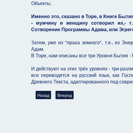
Объекты.
Именно это, сказано в Торе, в Книге Быти
- мужчину и женщину сотворил их,- т.
Сотворение Программы Адама, или Эгрег
Затем, уже из "праха земного", т.е., из Эн
Адам.
В Торе, нам описаны все три Уровня Бытия 
И действуют на этих трёх уровнях - три раз
все переводятся на русский язык, как Госп
Древнего Текста, адаптированного под совр
Предыдущий: Глава: Поговорим об общей Фило
Следующий: Глава: Поговорим о Сам
Назад
Вперед