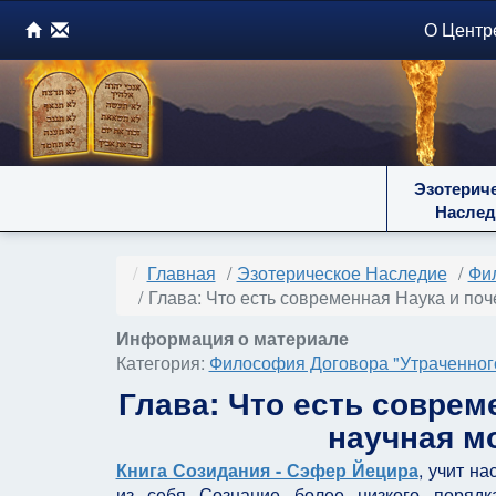
О Центр
Эзотерич
Наслед
Главная
Эзотерическое Наследие
Фил
Глава: Что есть современная Наука и по
Информация о материале
Категория:
Философия Договора "Утраченного
Глава: Что есть совре
научная м
Книга Созидания - Сэфер Йецира
, учит н
из себя Сознание более низкого порядк