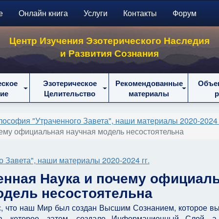
е
Онлайн книга
Услуги
Контакты
Форум
Центр Изучения Эзотерического Наследия
и Развития Сознания
еское
Эзотерическое
Рекомендованные
Объе
ие
Целительство
материалы
ософия "Утраченного Завета", наши материалы 2020-2024 
чему официальная научная модель несостоятельна
 Завета", наши материалы 2020-2024 гг.
менная Наука и почему официал
одель несостоятельна
ас, что наш Мир был создан Высшим Сознанием, которое в
а, которое, затем, создало Информационный Слой, а 