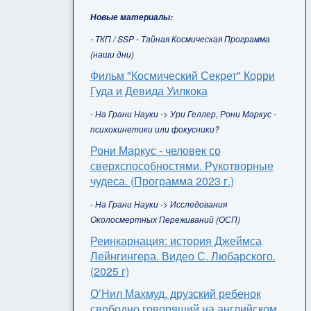
Новые материалы:
- ТКП / SSP - Тайная Космическая Программа
(наши дни)
Фильм "Космический Секрет" Корри
Гуда и Девида Уилкока
- На Грани Науки -> Ури Геллер, Рони Маркус -
психокинетики или фокусники?
Рони Маркус - человек со
сверхспособностями. Рукотворные
чудеса. (Программа 2023 г.)
- На Грани Науки -> Исследования
Околосмертных Переживаний (ОСП)
Реинкарнация: история Джеймса
Лейнгингера. Видео С. Любарского.
(2025 г)
О’Нил Махмуд, друзский ребенок
свободно говорящий на английском,