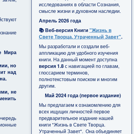
исследованиях в области Сознания,
смысле жизни и духовном наследии.
йствуют
Апрель 2026 года
📚 Веб-версия Книги
"Жизнь в
ознание
Свете Творца. Утраченный Завет"
.
Мы разработали и создали веб-
е Мира
аппликацию для удобного изучения
книги. На данный момент доступна
ии, но
версия 1.8
с навигацией по главам,
оит над
глоссарием терминов,
на.
полнотекстовым поиском и многим
другим.
ми, не
Май 2024 года (первое издание)
менить
Мы предлагаем к ознакомлению для
всех ищущих личностей первое
предварительное издание нашей
очередь
книги "Жизнь в Свете Творца.
ционные
Утраченный Завет". Она объединяет