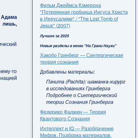
Фильм Джеймса Кэмерона
"Потерянная гробница Иисуса Христа
т Адама
в Иерусалиме" / "The Lost Tomb of
 лишь,
Jesus" (2007)
Лучшее за 2025
ический
Новые разделы в меню "На Грани Науки"
Хакобо Гринберг — Синтергическая
теория сознания
чему-то
Добавлены материалы:
анацией
Пачита (Pachita): шаманка-хирург
в исследованиях Гринберга
Подробнее о Синтергической
теории Сознания Гринберга
Федерико Фаджин — Теория
Квантового Сознания
Интеллект и IQ — Разоблачение
Мифов. Подборка материалов.