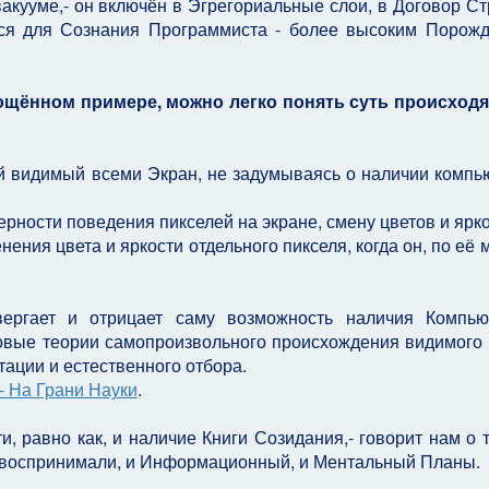
акууме,- он включён в Эгрегориальные слои, в Договор Ст
тся для Сознания Программиста - более высоким Поро
ощённом примере, можно легко понять суть происход
й видимый всеми Экран, не задумываясь о наличии компь
рности поведения пикселей на экране, смену цветов и ярко
ния цвета и яркости отдельного пикселя, когда он, по её 
вергает и отрицает саму возможность наличия Компью
овые теории самопроизвольного происхождения видимого
тации и естественного отбора.
 На Грани Науки
.
, равно как, и наличие Книги Созидания,- говорит нам о т
 и воспринимали, и Информационный, и Ментальный Планы.