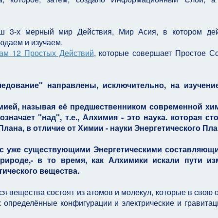
ш 3-х мерный мир Действия, Мир Асия, в котором де
юдаем и изучаем.
нам 12 Простых Действий
, которые совершает Простое С
едование" направлены, исключительно, на изучени
ией, называя её предшественником современной хим
означает "над", т.е., Алхимия - это наука. которая ст
Плана, в отличие от Химии - науки Энергетического Пла
 с уже существующими Энергетическими составляющи
ироде,- в то время, как Алхимики искали пути из
ического вещества.
я вещества состоят из атомов и молекул, которые в свою 
х определённые конфигурации и электрические и гравита