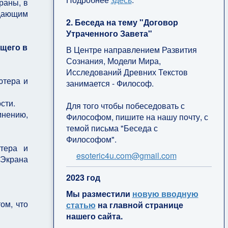
раны, в
ждающим
2. Беседа на тему "Договор
Утраченного Завета"
ящего в
В Центре направлением Развития
Сознания, Модели Мира,
Исследований Древних Текстов
ютера и
занимается - Философ.
сти.
Для того чтобы побеседовать с
мнению,
Философом, пишите на нашу почту, с
темой письма "Беседа с
Философом".
тера и
esoteric4u.com@gmail.com
 Экрана
2
023 год
Мы разместили
новую вводную
ом, что
статью
на главной странице
нашего сайта.