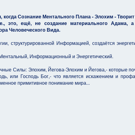
я, когда Сознание Ментального Плана - Элохим - Твори
е., это, ещё, не создание материального Адама, а
ора Человеческого Вида.
ергии, структурированной Информацией, создаётся энергет
- Ментальный, Информационный и Энергетический.
личные Силы: Элохим, Йегова-Элохим и Йегова,- которые по
одь, или Господь Бог,- что является искажением и проф
еменное примитивное понимание мира...
софии нашей жизни, о глобальном мировоззрении
остоятельном Мышлении и Активном Сознании