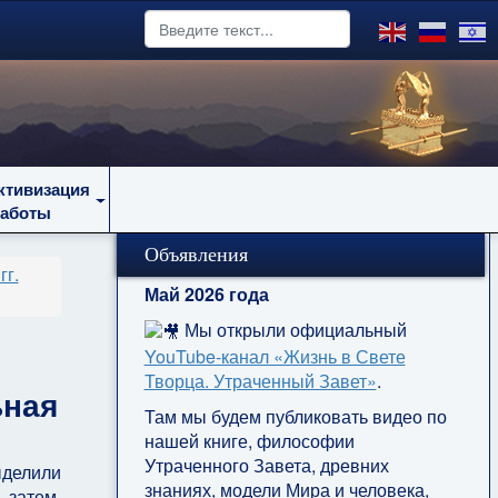
ктивизация
работы
Объявления
гг.
Май 2026 года
Мы открыли официальный
YouTube‑канал «Жизнь в Свете
Творца. Утраченный Завет»
.
ьная
Там мы будем публиковать видео по
нашей книге, философии
Утраченного Завета, древних
ыделили
знаниях, модели Мира и человека,
затем,