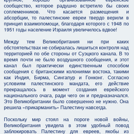
сообщество, которое радушно встретило бы своих
соплеменников. Что касается размещения и
абсорбции, то палестинские евреи твердо верили в
принцип взаимопомощи, благодаря которого с 1948 по
1951 годы население Израиля увеличилось вдвое!
Между тем Великобритания ни при каких
обстоятельствах не собиралась лишиться контроля над
территорией по обе стороны от Суэцкого канала. В то
время почти не было воздушного сообщения, и этот
канал был практически единственным способом
сообщения с британскими колониями востока, такими
как Индия, Бирма, Сингапур и Гонконг. Согласно
условиям палестинского мандата, его действие
прекращалось в момент создания еврейского
национального очага, ради чего он и предназначался.
Это Великобритании было совершенно не нужно. Она
решила «прикарманить» Палестину навсегда.
Поскольку мир стоял на пороге новой войны,
Великобритания увидела в этом удобный повод
заблокировать Палестину для евреев, якобы из