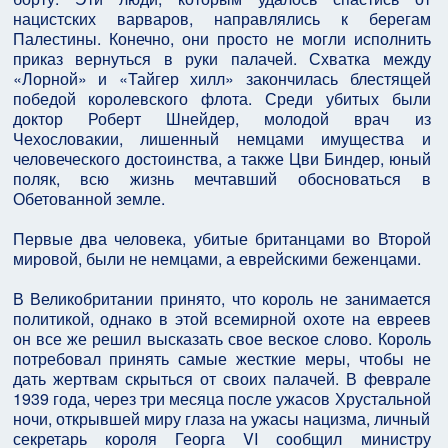
нацистских варваров, направлялись к берегам
Палестины. Конечно, они просто не могли исполнить
приказ вернуться в руки палачей. Схватка между
«Лорной» и «Тайгер хилл» закончилась блестящей
победой королевского флота. Среди убитых были
доктор Роберт Шнейдер, молодой врач из
Чехословакии, лишенный немцами имущества и
человеческого достоинства, а также Цви Биндер, юный
поляк, всю жизнь мечтавший обосноваться в
Обетованной земле.
Первые два человека, убитые британцами во Второй
мировой, были не немцами, а еврейскими беженцами.
В Великобритании принято, что король не занимается
политикой, однако в этой всемирной охоте на евреев
он все же решил высказать свое веское слово. Король
потребовал принять самые жесткие меры, чтобы не
дать жертвам скрыться от своих палачей. В феврале
1939 года, через три месяца после ужасов Хрустальной
ночи, открывшей миру глаза на ужасы нацизма, личный
секретарь короля Георга VI сообщил министру