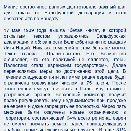
Министерство иностранных дел готовило важный шаг
для отказа от Бальфурской декларации и всех
обязательств по мандату.
17 мая 1939 года вышла "белая книга", в которой
открытым текстом упразднялись Бальфурская
декларация и обязанности Великобритании по мандату
Лиги Наций. Никаких сомнений в этом быть не могло.
Текст гласил: «Правительство Его Величества
объявляет, что его политикой не является, чтобы
Палестина стала еврейским государством». Далее
перечислялись меры по достижению этой цели. В
течение следующих пяти лет иммиграция евреев будет
ограничена совокупным числом в 75 тысяч. После
этого евреи смогут въезжать в Палестину только с
разрешения арабов. Верховный комиссар получит
право регулировать цену недвижимости при продаже
ее евреям и даже запрещать ее полностью. Через пять
месяцев были озвучены новые ограничения: в
территории, составляющей 64% всего региона, евреи
не смогут покупать землю, ранее принадлежавшую
арабам, кроме исключительных случаев. В еще 31%