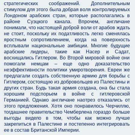
стратегических соображений. Дополнительным
стимулом для этого была добрая воля контролируемых
Лондоном арабских стран, которые располагались в
районе Суэцкого канала. Впрочем, англичане
понимали, что настоящей доброй воли от арабов ждать
не стоит, поскольку их податливость легко сменялась
яростным сопротивлением, когда на поверхность
всплывали национальные амбиции. Многие будущие
арабские лидеры, такие как Насер и Садат,
восхищались Гитлером. Во Второй мировой войне они
помогали немцам – еще одно доказательство
неэффективности политики умиротворения. Евреи же
предлагали создать собственную армию для борьбы с
Гитлером, состоящую из добровольцев из Палестины и
других стран. Будь такая армия создана, она бы стала
хорошим подспорьем в войне с гитлеровской
Германией. Однако англичане наотрез отказались от
этого предложения. Хотя оно понравилось Черчиллю,
тогдашнее правительство Чемберлена гораздо больше
выгоды видело в том, чтобы как можно лучше
закрепиться в Палестине и постепенно интегрировать
ее в состав Британской Империи.