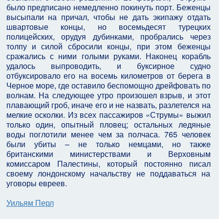
было предписано немедленно покинуть порт. Беженцы
высыпали на причал, чтобы не дать экипажу отдать
швартовые концы, но восемьдесят турецких
полицейских, орудуя дубинками, пробрались через
толпу и силой сбросили концы, при этом беженцы
сражались с ними голыми руками. Наконец корабль
удалось выпроводить, и буксирное судно
отбуксировало его на восемь километров от берега в
Черное море, где оставило беспомощно дрейфовать по
волнам. На следующее утро произошел взрыв, и этот
плавающий гроб, иначе его и не назвать, разлетелся на
мелкие осколки. Из всех пассажиров «Струмы» выжил
только один, опытный пловец; остальных ледяные
воды поглотили менее чем за полчаса. 765 человек
были убиты – не только немцами, но также
британскими министерствами и Верховным
комиссаром Палестины, который постоянно писал
своему лондонскому начальству не поддаваться на
уговоры евреев.
Уильям Перл