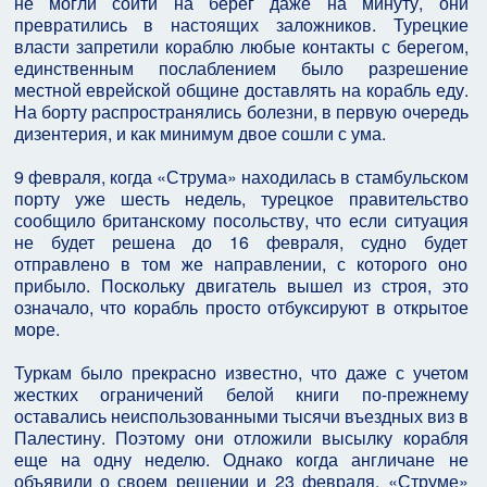
не могли сойти на берег даже на минуту, они
превратились в настоящих заложников. Турецкие
власти запретили кораблю любые контакты с берегом,
единственным послаблением было разрешение
местной еврейской общине доставлять на корабль еду.
На борту распространялись болезни, в первую очередь
дизентерия, и как минимум двое сошли с ума.
9 февраля, когда «Струма» находилась в стамбульском
порту уже шесть недель, турецкое правительство
сообщило британскому посольству, что если ситуация
не будет решена до 16 февраля, судно будет
отправлено в том же направлении, с которого оно
прибыло. Поскольку двигатель вышел из строя, это
означало, что корабль просто отбуксируют в открытое
море.
Туркам было прекрасно известно, что даже с учетом
жестких ограничений белой книги по-прежнему
оставались неиспользованными тысячи въездных виз в
Палестину. Поэтому они отложили высылку корабля
еще на одну неделю. Однако когда англичане не
объявили о своем решении и 23 февраля, «Струме»