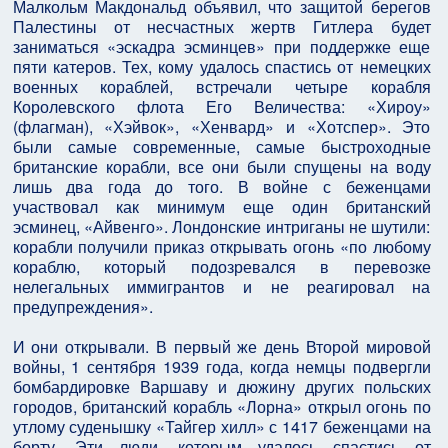
Малкольм Макдональд объявил, что защитой берегов
Палестины от несчастных жертв Гитлера будет
заниматься «эскадра эсминцев» при поддержке еще
пяти катеров. Тех, кому удалось спастись от немецких
военных кораблей, встречали четыре корабля
Королевского флота Его Величества: «Хироу»
(флагман), «Хэйвок», «Хенвард» и «Хотспер». Это
были самые современные, самые быстроходные
британские корабли, все они были спущены на воду
лишь два года до того. В войне с беженцами
участвовал как минимум еще один британский
эсминец, «Айвенго». Лондонские интриганы не шутили:
корабли получили приказ открывать огонь «по любому
кораблю, который подозревался в перевозке
нелегальных иммигрантов и не реагировал на
предупреждения».
И они открывали. В первый же день Второй мировой
войны, 1 сентября 1939 года, когда немцы подвергли
бомбардировке Варшаву и дюжину других польских
городов, британский корабль «Лорна» открыл огонь по
утлому суденышку «Тайгер хилл» с 1417 беженцами на
борту. Эти люди, которым удалось спастись от