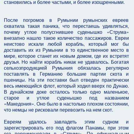
становились и более частыми, и более изощренными.
После погромов в Румынии румынских евреев
охватила такая паника, что перестаешь удивляться,
почему утлое полусгнившее суденышко «Струма»
внезапно нашло такое количество пассажиров. Евреи
неистово искали любой корабль, который мог бы
доставить их из Румынии в то единственное место в
мире, которое станет их новым домом, где их встретят
друзья. Но найти корабль никак не удавалось. Богатая
сельхозпродукцией Румыния обязалась регулярно
поставлять в Германию большие партии скота и
пшеницы. На эти поставки был отведен практически
весь имеющийся флот, который ходил вверх по Дунаю.
В дунайском доке осталось только одно маленькое,
старое и утлое суденышко под названием
«Македония». Оно было в настолько плохом состоянии,
что немцы не рисковали перевозить на нем скот.
Евреям удалось завладеть этим судном и
зарегистрировать его под флагом Панамы, при этом
его переименовали в «Струму». По официальным