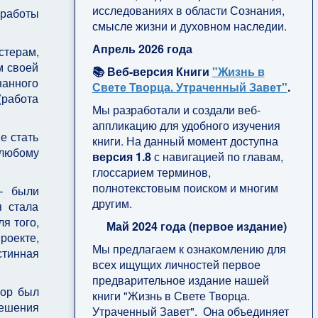
исследованиях в области Сознания,
 работы
смысле жизни и духовном наследии.
Апрель 2026 года
стерам,
м своей
📚 Веб-версия Книги
"Жизнь в
нанного
Свете Творца. Утраченный Завет"
.
(работа
Мы разработали и создали веб-
аппликацию для удобного изучения
е стать
книги. На данный момент доступна
 любому
версия 1.8
с навигацией по главам,
глоссарием терминов,
полнотекстовым поиском и многим
– были
другим.
я стала
я того,
Май 2024 года (первое издание)
оекте,
Мы предлагаем к ознакомлению для
тинная
всех ищущих личностей первое
предварительное издание нашей
вор был
книги "Жизнь в Свете Творца.
решения
Утраченный Завет". Она объединяет