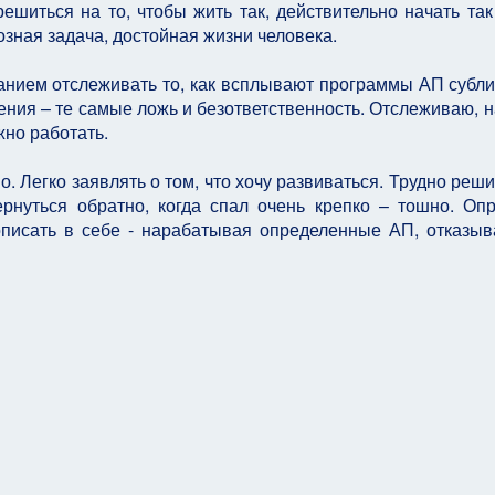
ешиться на то, чтобы жить так, действительно начать так
озная задача, достойная жизни человека.
анием отслеживать то, как всплывают программы АП субли
ния – те самые ложь и безответственность. Отслеживаю, 
жно работать.
. Легко заявлять о том, что хочу развиваться. Трудно реши
ернуться обратно, когда спал очень крепко – тошно. Оп
описать в себе - нарабатывая определенные АП, отказыв
 Бат Шева
Лагере - Диана