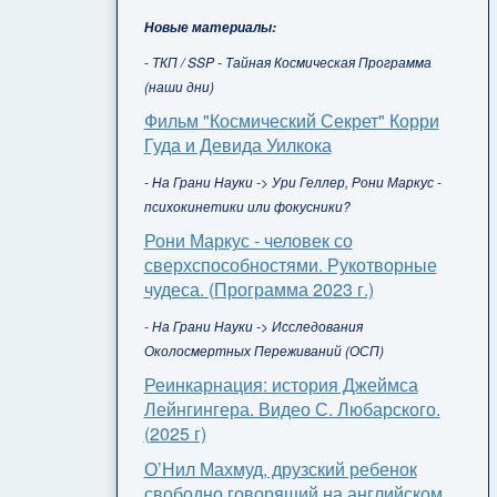
Новые материалы:
- ТКП / SSP - Тайная Космическая Программа
(наши дни)
Фильм "Космический Секрет" Корри
Гуда и Девида Уилкока
- На Грани Науки -> Ури Геллер, Рони Маркус -
психокинетики или фокусники?
Рони Маркус - человек со
сверхспособностями. Рукотворные
чудеса. (Программа 2023 г.)
- На Грани Науки -> Исследования
Околосмертных Переживаний (ОСП)
Реинкарнация: история Джеймса
Лейнгингера. Видео С. Любарского.
(2025 г)
О’Нил Махмуд, друзский ребенок
свободно говорящий на английском,