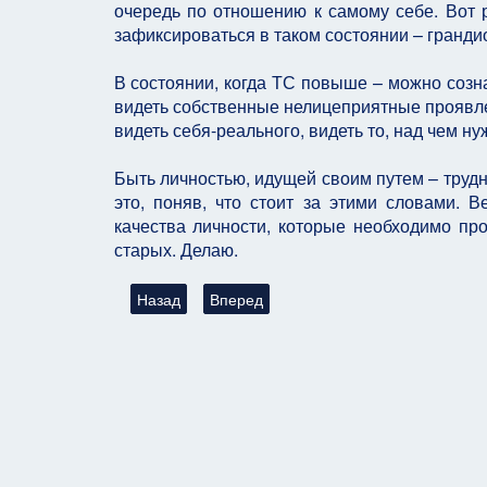
очередь по отношению к самому себе. Вот р
зафиксироваться в таком состоянии – гранди
В состоянии, когда ТС повыше – можно созн
видеть собственные нелицеприятные проявле
видеть себя-реального, видеть то, над чем ну
Быть личностью, идущей своим путем – трудно
это, поняв, что стоит за этими словами. В
качества личности, которые необходимо пр
старых. Делаю.
Предыдущий: Отчет о Работе в Летнем Лагере -
Следующий: Отчет о Работе в Летнем 
Назад
Вперед