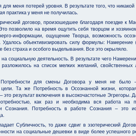
для меня потерей уровня. В результате того, что никакой
ая практика у меня не получилась.
рический договор, произошедшее благодаря поездке к Ма
Это позволило на время ощутить себя творцом и хозяино
нерго-информации, ощущение Творца, возможность осоз
 Удалось объективизировать силу формулы: Намерение 
 без страха и особого выделывания. Все это окрыляло.
 на социальную деятельность. В результате чего Намерени
 разложилось на список мелких желаний, свойственных
й Потребности для смены Договора у меня не было 
 цели. Та же Потребность в Осознанной жизни, котора
– это результат включения в высокочастотные Эгрегоры. Дл
отребностью, как раз и необходима вся работа на пр
и Сознания. Потребность в работе Сознания – это ис
а.
адает Субличность, то даже сдвиг в эзотерический Дого
нности на социальные дешевки в виде более успешного 