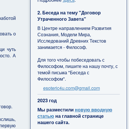
2. Беседа на тему "Договор
работой
Утраченного Завета"
В Центре направлением Развития
овать о
Сознания, Модели Мира,
Исследований Древних Текстов
занимается - Философ.
щи чуть
осто. А
Для того чтобы побеседовать с
Философом, пишите на нашу почту, с
темой письма "Беседа с
Философом".
esoteric4u.com@gmail.com
2
023 год
говор.
Мы разместили
новую вводную
статью
на главной странице
ыслишь,
нашего сайта.
 первую