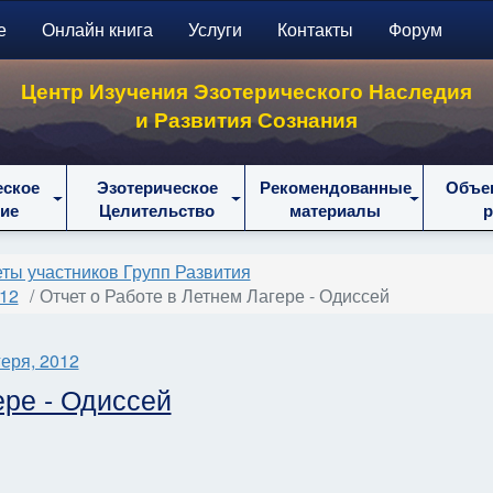
е
Онлайн книга
Услуги
Контакты
Форум
Центр Изучения Эзотерического Наследия
и Развития Сознания
еское
Эзотерическое
Рекомендованные
Объе
ие
Целительство
материалы
ты участников Групп Развития
012
Отчет о Работе в Летнем Лагере - Одиссей
еря, 2012
ере - Одиссей