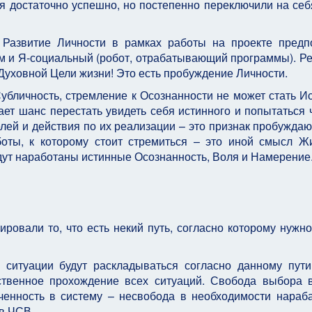
ся достаточно успешно, но постепенно переключили на себ
. Развитие Личности в рамках работы на проекте предп
ум и Я-социальный (робот, отрабатывающий программы). Ре
Духовной Цели жизни! Это есть пробуждение Личности.
Субличность, стремление к Осознанности не может стать И
ет шанс перестать увидеть себя истинного и попытаться ч
елей и действия по их реализации – это признак пробужда
боты, к которому стоит стремиться – это иной смысл Ж
дут наработаны истинные Осознанность, Воля и Намерение
ровали то, что есть некий путь, согласно которому нужно
 ситуации будут раскладываться согласно данному пут
тственное прохождение всех ситуаций. Свобода выбора 
енность в систему – несвобода в необходимости нараб
ов ЧСВ.