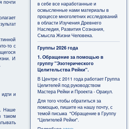
я почти
в себе все наработанные и
осмысленные нами материалы в
процессе многолетних исследований
олагает
в области Изучения Древнего
зультат
Наследия, Развития Сознания,
Смысла Жизни Человека.
стинной
то-то с
Группы 2026 года
ющегося
1. Обращение за помощью в
изни. И
группу "Эзотерического
.
Целительства Рейки".
В Центре с 2011 года работает Группа
Целителей под руководством
Мастера Рейки и Проекта - Оракул.
 идти и
Для того чтобы обратиться за
помощью, пишите на нашу почту, с
и. Наше
темой письма "Обращение в Группу
в таком
"Целителей Рейки".
атывать
Подробнее
здесь
.