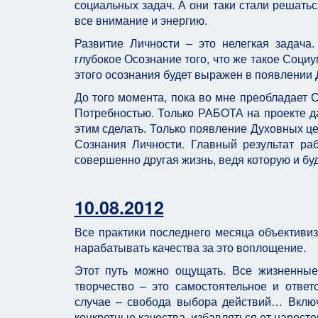
социальных задач. А они таки стали решать
все внимание и энергию.
Развитие Личности – это нелегкая задача
глубокое Осознание того, что же такое Соци
этого осознания будет выражен в появлении 
До того момента, пока во мне преобладает 
Потребностью. Только РАБОТА на проекте да
этим сделать. Только появление Духовных ц
Сознания Личности. Главный результат ра
совершенно другая жизнь, ведя которую и бу
10.08.2012
Все практики последнего месяца объективизи
нарабатывать качества за это воплощение.
Этот путь можно ощущать. Все жизненные
творчество – это самостоятельное и отве
случае – свобода выбора действий… Включ
конкретные качества, избавляться от нарост