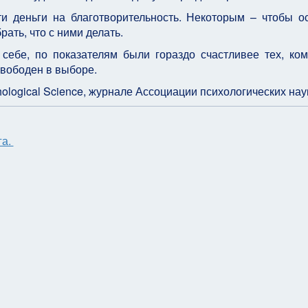
и деньги на благотворительность. Некоторым – чтобы о
рать, что с ними делать.
 себе, по показателям были гораздо счастливее тех, ко
свободен в выборе.
logical Science, журнале Ассоциации психологических нау
га.
ить и работать? Изменение социального Договора
о после 43 лет