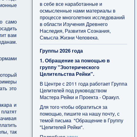
в себе все наработанные и
ционные
осмысленные нами материалы в
процессе многолетних исследований
но само
в области Изучения Древнего
осадить
Наследия, Развития Сознания,
тит вам
Смысла Жизни Человека.
жданам.
Группы 2026 года
формами
1. Обращение за помощью в
группу "Эзотерического
Целительства Рейки".
который
примеры
В Центре с 2011 года работает Группа
ать это
Целителей под руководством
Мастера Рейки и Проекта - Оракул.
акара и
Для того чтобы обратиться за
 платят
помощью, пишите на нашу почту, с
лачивая
темой письма "Обращение в Группу
платить
"Целителей Рейки".
лы, так
Подробнее
здесь
.