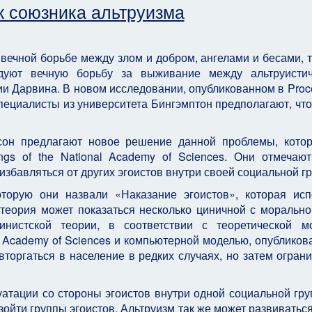
к союзника альтруизма
 вечной борьбе между злом и добром, ангелами и бесами, т
едуют вечную борьбу за выживание между альтруисти
ии Дарвина. В новом исследовании, опубликованном в Proc
 специалисты из университета Бингэмптон предполагают, что
он предлагают новое решение данной проблемы, кото
ngs of the National Academy of Sciences. Они отмечают
избавляться от других эгоистов внутри своей социальной г
торую они назвали «Наказание эгоистов», которая исп
 теория может показаться несколько циничной с морально
нистской теории, в соответствии с теоретической м
al Academy of Sciences и компьютерной моделью, опубликов
ут вторгаться в население в редких случаях, но затем огран
уатации со стороны эгоистов внутри одной социальной гру
зойти группы эгоистов. Альтруизм так же может развиваться