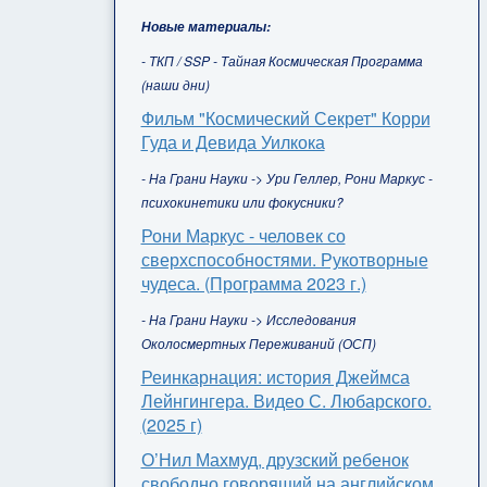
Новые материалы:
- ТКП / SSP - Тайная Космическая Программа
(наши дни)
Фильм "Космический Секрет" Корри
Гуда и Девида Уилкока
- На Грани Науки -> Ури Геллер, Рони Маркус -
психокинетики или фокусники?
Рони Маркус - человек со
сверхспособностями. Рукотворные
чудеса. (Программа 2023 г.)
- На Грани Науки -> Исследования
Околосмертных Переживаний (ОСП)
Реинкарнация: история Джеймса
Лейнгингера. Видео С. Любарского.
(2025 г)
О’Нил Махмуд, друзский ребенок
свободно говорящий на английском,