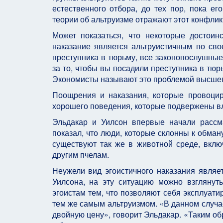
естественного отбора, до тех пор, пока ег
теории об альтруизме отражают этот конфлик
Может показаться, что некоторые достоин
наказание является альтруистичным по сво
преступника в тюрьму, все законопослушные 
за то, чтобы вы посадили преступника в тюрь
Экономисты называют это проблемой высшег
Поощрения и наказания, которые провоци
хорошего поведения, которые подвержены в
Эльдакар и Уилсон впервые начали рассма
показал, что люди, которые склонны к обма
существуют так же в животной среде, вклю
другим пчелам.
Неужели вид эгоистичного наказания являе
Уилсона, на эту ситуацию можно взглянуть
эгоистам тем, что позволяют себя эксплуати
тем же самым альтруизмом. «В данном случае
двойную цену», говорит Эльдакар. «Таким обр