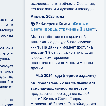
исследованиях в области Сознания,
смысле жизни и духовном наследии.
Апрель 2026 года
ак же и
📚 Веб-версия Книги
"Жизнь в
чным и
Свете Творца. Утраченный Завет"
.
eedings
 эгоизм
Мы разработали и создали веб-
аппликацию для удобного изучения
книги. На данный момент доступна
рое они
версия 1.8
с навигацией по главам,
, что у
глоссарием терминов,
руппы.
полнотекстовым поиском и многим
ользует
другим.
й точки
Май 2024 года (первое издание)
оделью,
анной в
Мы предлагаем к ознакомлению для
ичивают
всех ищущих личностей первое
предварительное издание нашей
книги "Жизнь в Свете Творца.
ппы, но
Утраченный Завет". Она объединяет
 в ходе