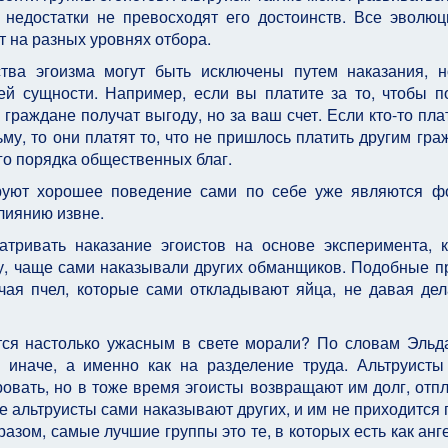
о недостатки не превосходят его достоинств. Все эволю
т на разных уровнях отбора.
ства эгоизма могут быть исключены путем наказания, 
ей сущности. Например, если вы платите за то, чтобы п
граждане получат выгоду, но за ваш счет. Если кто-то пла
му, то они платят то, что не пришлось платить другим гра
о порядка общественных благ.
руют хорошее поведение сами по себе уже являются 
лиянию извне.
тривать наказание эгоистов на основе эксперимента, 
ну, чаще сами наказывали других обманщиков. Подобные 
чая пчел, которые сами откладывают яйца, не давая дел
тся настолько ужасным в свете морали? По словам Эльд
 иначе, а именно как на разделение труда. Альтруисты
ровать, но в тоже время эгоисты возвращают им долг, отп
 альтруисты сами наказывают других, и им не приходится 
азом, самые лучшие группы это те, в которых есть как анге