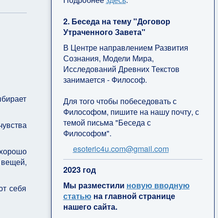
2. Беседа на тему "Договор
Утраченного Завета"
В Центре направлением Развития
Сознания, Модели Мира,
Исследований Древних Текстов
занимается - Философ.
ыбирает
Для того чтобы побеседовать с
Философом, пишите на нашу почту, с
темой письма "Беседа с
чувства
Философом".
esoteric4u.com@gmail.com
 хорошо
 вещей,
2
023 год
Мы разместили
новую вводную
ют себя
статью
на главной странице
нашего сайта.