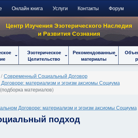
е
Онлайн книга
Услуги
Контакты
Форум
Центр Изучения Эзотерического Наследия
и Развития Сознания
еское
Эзотерическое
Рекомендованные
Объе
ие
Целительство
материалы
Современный Социальный Договор
 Договоре: материализм и эгоизм аксиомы Социума
 (подборка материалов)
альном Договоре: материализм и эгоизм аксиомы Социума
социальный подход