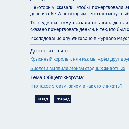
Некоторым сказали, чтобы пожертвовали эт
деньги себе. А некоторым – что они могут выб
Те студенты, кому сказали оставить деньги
сказано пожертвовать деньги, и тех, кто был 
Исследование опубликовано в журнале Psycho
Дополнительно:
Крысиный король», или как мы жрём друг дру
Биологи выявили эгоизм стадных животных
Тема Общего Форума:
Что такое эгоизм, зачем и как его снижать?
Предыдущий: Поколение ЯЯЯ: как нам с ними ж
Следующий: Мужчина взрослеет тольк
Назад
Вперед