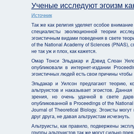
Ученые исследуют эгоизм ка
Источник
Так же как религия уделяет особое внимание
специалисты эволюционной теории иссл
эгоистичным видами поведения в свете теор
of the National Academy of Sciences (PNAS),
не так уж и плох, как кажется.
Омар Тонси Эльдакар и Дэвид Слоан Уилс
опубликовали в интернет-издании Proceedi
эгоистичных людей есть свои причины чтобы 
Эльдакар и Уилсон предлагают теорию, ко
альтруистов и наказывает эгоистов. Данная
зрения, но очень удачной в свете дарви
опубликованной в Proceedings of the Nation
Journal of Theoretical Biology. Эгоисты мог
друг друга, не давая альтруистам исчезнуть.
Альтруисты, как правило, подвержены экспл
группы альтруистов так же могут сильно прев