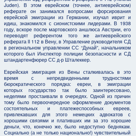
Juden). В этом еврейском (точнее, антиеврейском)
реферате он занимался вопросами форсирования
еврейской эмиграции из Германии, изучал иврит и
идиш, знакомился с сионистскими лидерами. В 1938
году, вскоре после мартовского аншлюса Австрии, его
переводят референтом того же антиеврейского
реферата II 112 в Вену, в Управление руководителя СД
в региональном управлении СС “Дунай”, начальником
которого был Инспектор полиции безопасности и СД
штандартенфюрер СС д-р Шталеккер.
Еврейская эмиграция из Вены сталкивалась в это
время с непредвиденными трудностями
бюрократического порядка: евреи, в эмиграции
которых государство так было заинтересовано,
неделями простаивали в очередях. Одной из причин
тому было первоочередное оформление документов
состоятельных и платежеспособных евреев,
привлекавших для этого немецких адвокатов с
хорошими связями и плативших им за это хорошие
деньги, что, конечно же, было недоступно беднякам.
Социально (а не только национально!) чувствительный