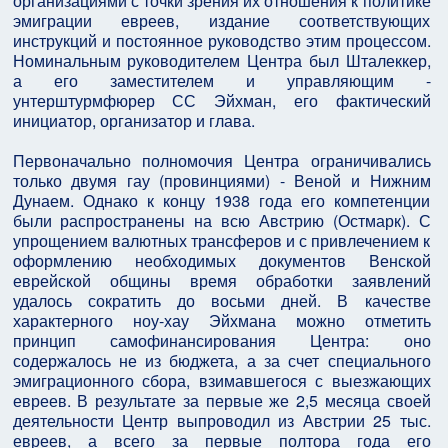
организациями с точки зрения их отношения к политике
эмиграции евреев, издание соответствующих
инструкций и постоянное руководство этим процессом.
Номинальным руководителем Центра был Шталеккер,
а его заместителем и управляющим -
унтерштурмфюрер СС Эйхман, его фактический
инициатор, организатор и глава.
Первоначально полномочия Центра ограничивались
только двумя гау (провинциями) - Веной и Нижним
Дунаем. Однако к концу 1938 года его компетенции
были распространены на всю Австрию (Остмарк). С
упрощением валютных трансферов и с привлечением к
оформлению необходимых документов Венской
еврейской общины время обработки заявлений
удалось сократить до восьми дней. В качестве
характерного ноу-хау Эйхмана можно отметить
принцип самофинансирования Центра: оно
содержалось не из бюджета, а за счет специального
эмиграционного сбора, взимавшегося с выезжающих
евреев. В результате за первые же 2,5 месяца своей
деятельности Центр выпроводил из Австрии 25 тыс.
евреев, а всего за первые полтора года его