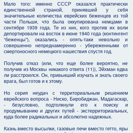
Мало того: именно СССР оказался практически
единственной страной, принявшей у себя
значительные количества еврейских беженцев из той
части Польши, что была оккупирована немцами в
сентябре 1939 года. Те из них, кого против их воли
депортировали на восток в июне 1940 года (контингент
“беженцы”), оказались - опять-таки невольно и
совершенно непреднамеренно - убереженными от
смертоносного немецкого нашествия спустя год.
Получив отказ (или, что еще более вероятно, не
получив из Москвы никакого ответа (11)), Эйхман едва
ли расстроился. Он, привыкший изучать и знать своего
врага, был готов и к этому.
Но серия неудач с территориальным решением
еврейского вопроса - Ниско, Биробиджан, Мадагаскар,
- безусловно, подтолкнули его к поиску и
продумыванию и других путей - экстерриториальных,
куда более радикальных и абсолютно надежных.
Казнь вместо высылки, газовые печи вместо гетто, яры