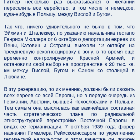
Гитлер несколько раз высказывался о желании
переселить все еврейство, в том числе и немецкое,
куда-нибудь в Польшу, между Вислой и Бугом.
Так что, ничего удивительного не было в том, что
Эйхман и Шталеккер, по указанию начальника гестапо
Генриха Мюллера от 6 октября о депортации евреев из
Вены, Катовиц и Остравы, выехали 12 октября на
трехдневную рекогносцировку в зону, в то время еще
временно контролируемую Красной Армией, и
остановили свой выбор на пространстве в 20 тыс. кв.
км между Вислой, Бугом и Саном со столицей в
Люблине.
В эту резервацию, по их мнению, должны были свозить
всех евреев со всей Европы, но в первую очередь из
Германии, Австрии, бывшей Чехословакии и Польши.
Тем самым она мыслилась как важнейшая составная
часть стратегического плана по радикальной
этноструктурной перестройке Восточной Европы в
видах ее германизации. 7 октября 1939 года фюрер
назначил Гиммлера Рейхскомиссаром по укреплению
германской народности: в этом качестве он должен