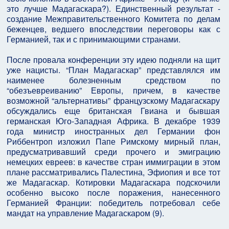
это лучше Мадагаскара?). Единственный результат -
создание Межправительственного Комитета по делам
беженцев, ведшего впоследствии переговоры как с
Германией, так и с принимающими странами.
После провала конференции эту идею подняли на щит
уже нацисты. “План Мадагаскар” представлялся им
наименее болезненным средством по
“обезъевреиванию” Европы, причем, в качестве
возможной “альтернативы” французскому Мадагаскару
обсуждались еще британская Гвиана и бывшая
германская Юго-Западная Африка. В декабре 1939
года министр иностранных дел Германии фон
Риббентроп изложил Папе Римскому мирный план,
предусматривавший среди прочего и эмиграцию
немецких евреев: в качестве стран иммиграции в этом
плане рассматривались Палестина, Эфиопия и все тот
же Мадагаскар. Котировки Мадагаскара подскочили
особенно высоко после поражения, нанесенного
Германией Франции: победитель потребовал себе
мандат на управление Мадагаскаром (9).