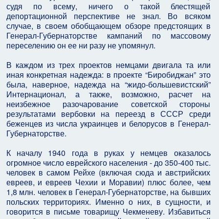
судя по всему, ничего о такой блестящей
депортационной перспективе не знал. Во всяком
случае, в своем обобщающем обзоре предстоящих в
Генерал-Губернаторстве кампаний по массовому
переселению он ее ни разу не упомянул.
В каждом из трех проектов немцами двигала та или
иная конкретная надежда: в проекте “Биробиджан” это
была, наверное, надежда на “жидо-большевистский”
Интернационал, а также, возможно, расчет на
неизбежное разочарование советской стороны
результатами вербовки на переезд в СССР среди
беженцев из числа украинцев и белорусов в Генерал-
Губернаторстве.
К началу 1940 года в руках у немцев оказалось
огромное число еврейского населения - до 350-400 тыс.
человек в самом Рейхе (включая сюда и австрийских
евреев, и евреев Чехии и Моравии) плюс более, чем
1,8 млн. человек в Генерал-Губернаторстве, на бывших
польских территориях. Именно о них, в сущности, и
говорится в письме товарищу Чекменеву. Избавиться