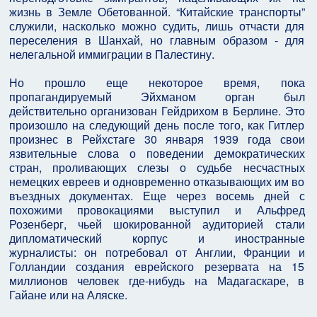
жизнь в Земле Обетованной. “Китайские транспорты”
служили, насколько можно судить, лишь отчасти для
переселения в Шанхай, но главным образом - для
нелегальной иммиграции в Палестину.
Но прошло еще некоторое время, пока
пропагандируемый Эйхманом орган был
действительно организован Гейдрихом в Берлине. Это
произошло на следующий день после того, как Гитлер
произнес в Рейхстаге 30 января 1939 года свои
язвительные слова о поведении демократических
стран, проливающих слезы о судьбе несчастных
немецких евреев и одновременно отказывающих им во
въездных документах. Еще через восемь дней с
похожими провокациями выступил и Альфред
Розенберг, чьей шокированной аудиторией стали
дипломатический корпус и иностранные
журналисты: он потребовал от Англии, Франции и
Голландии создания еврейского резервата на 15
миллионов человек где-нибудь на Мадагаскаре, в
Гайане или на Аляске.