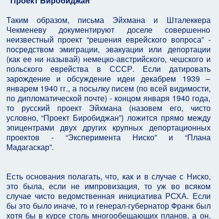
“Проект Биробиджан”
Таким образом, письма Эйхмана и Шталеккера
Чекменеву документируют доселе совершенно
неизвестный проект “решения еврейского вопроса” -
посредством эмиграции, эвакуации или депортации
(как ее ни называй) немецко-австрийского, чешского и
польского еврейства в СССР. Если датировать
зарождение и обсуждение идеи декабрем 1939 –
январем 1940 гг., а посылку писем (по всей видимости,
по дипломатической почте) - концом января 1940 года,
то русский проект Эйхмана (назовем его, чисто
условно, “Проект Биробиджан”) ложится прямо между
эпицентрами двух других крупных депортационных
проектов - “Эксперимента Ниско” и “Плана
Мадагаскар”.
Есть основания полагать, что, как и в случае с Ниско,
это была, если не импровизация, то уж во всяком
случае чисто ведомственная инициатива РСХА. Если
бы это было иначе, то и генерал-губернатор Франк был
хотя бы в курсе столь многообещающих планов, а он,