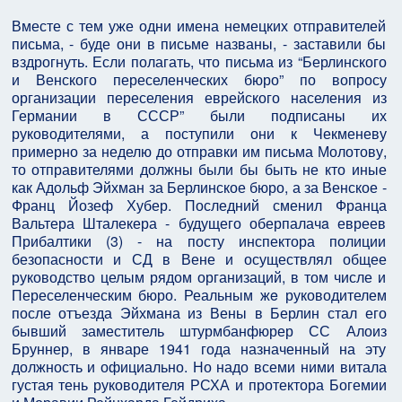
Вместе с тем уже одни имена немецких отправителей
письма, - буде они в письме названы, - заставили бы
вздрогнуть. Если полагать, что письма из “Берлинского
и Венского переселенческих бюро” по вопросу
организации переселения еврейского населения из
Германии в СССР” были подписаны их
руководителями, а поступили они к Чекменеву
примерно за неделю до отправки им письма Молотову,
то отправителями должны были бы быть не кто иные
как Адольф Эйхман за Берлинское бюро, а за Венское -
Франц Йозеф Хубер. Последний сменил Франца
Вальтера Шталекера - будущего оберпалачa евреев
Прибалтики (3) - на посту инспектора полиции
безопасности и СД в Вене и осуществлял общее
руководство целым рядом организаций, в том числе и
Переселенческим бюро. Реальным жe руководителем
после отъезда Эйхмана из Вены в Берлин стал его
бывший заместитель штурмбанфюрер СС Алоиз
Бруннер, в январе 1941 года назначенный на эту
должность и официально. Но надо всеми ними витала
густая тень руководителя РСХА и протектора Богемии