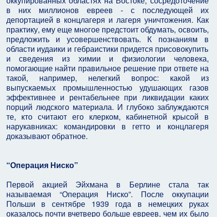
оккупированных областях на Востоке, сосредоточение
в них миллионов евреев - с последующей их
депортацией в концлагеря и лагеря уничтожения. Как
практику, ему еще многое предстоит обдумать, освоить,
предложить и усовершенствовать. К познаниям в
области иудаики и гебраистики придется присовокупить
и сведения из химии и физиологии человека,
помогающие найти правильное решение при ответе на
такой, например, нелегкий вопрос: какой из
выпускаемых промышленностью удушающих газов
эффективнее и рентабельнее при ликвидации каких
порций людского материала. И глубоко заблуждаются
те, кто считают его клерком, кабинетной крысой в
нарукавниках: командировки в гетто и концлагеря
доказывают обратное.
“Операция Ниско”
Первой акцией Эйхмана в Берлине стала так
называемая “Операция Ниско”. После оккупации
Польши в сентябре 1939 года в немецких руках
оказалось почти вчетверо больше евреев, чем их было