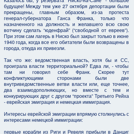
Казалось бы, у резервата “Ниско-на-Сане” - большое
будущее! Между тем уже 27 октября депортации были
прекращены, главным образом, из-за протеста
генерал-губернатора Ганса Франка, только что
назначенного на должность и желавшего всю свою
вотчину сделать “юденфрай” (“свободной от евреев”).
При этом сам лагерь в Ниско был закрыт только в июне
1940 года, когда все его обитатели были возвращены в
города, откуда их привезли.
Так что же: ведомственная власть, хотя бы и СС,
проиграла власти территориальной? Едва ли, - чтобы
там ни говорил себе Франк. Скорее тут
конфликтующими сторонами были две
внутриведомственные ветви власти или, еще точнее,
два взаимодополняющих, но вместе с тем и
конкурирующих друг с другом “проекта” Третьего Рейха
- еврейская эмиграция и немецкая иммиграция.
Интересы еврейской эмиграции впрямую столкнулись с
интересами немецкой иммиграции:
первые корабли из Риги и Ревеля прибыли в Данциг