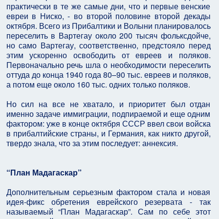
практически в те же самые дни, что и первые венские
евреи в Ниско, - во второй половине второй декады
октября. Всего из Прибалтики и Волыни планировалось
переселить в Вартегау около 200 тысяч фольксдойче,
но само Вартегау, соответственно, предстояло перед
этим ускоренно освободить от евреев и поляков.
Первоначально речь шла о необходимости переселить
оттуда до конца 1940 года 80–90 тыс. евреев и поляков,
а потом еще около 160 тыс. одних только поляков.
Но сил на все не хватало, и приоритет был отдан
именно задаче иммиграции, подпираемой и еще одним
фактором: уже в конце октября СССР ввел свои войска
в прибалтийские страны, и Германия, как никто другой,
твердо знала, что за этим последует: аннексия.
“План Мадагаскар”
Дополнительным серьезным фактором стала и новая
идея-фикс обретения еврейского резервата - так
называемый “План Мадагаскар”. Сам по себе этот