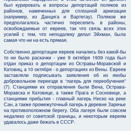
был курировать и вопросы депортаций поляков из
районов, намеченных для сплошной ариизации
(например, из Данцига и Вартегау). Поляков же
предполагалось частично переселить в районы,
освобождаемые от евреев, так что связь всех этих
усилий с тем, что неподалеку делал Эйхман, была
самая что ни на есть прямая.
Собственно депортации евреев начались без какой-бы
то ни было раскачки - уже 9 октября 1939 года был
отдан приказ о депортации из Остравы-Моравской и
Катовиц, а 10 октября - о депортациях из Вены. Евреев
заставляли подписывать заявления об их якобы
добровольном переезде в “лагерь для переобучения”
(7). Станциями их отправления были Вена, Острава-
Моравска и Катовице, а также Прага и Сосновице, а
станциями прибытия - главный лагерь Ниско на реке
Сан, а также промежуточный лагерь в деревне Заречье
на противоположном берегу. Оба лагеря были совсем
недалеко от советской границы, и некоторым евреям
удавалось даже бежать в СССР.