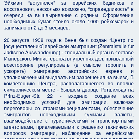
Эйхман “вступился” за еврейских бедняков и
восстановил, насколько возможно, “справедливость” в
очереди на вышвыривание с родины. Оформление
необходимых бумаг стоило около 1000 рейхсмарок и
занимало от 2 до 3 месяцев.
20 августа 1938 года в Вене был создан “Центр по
[осуществлению] еврейской эмиграции” (Zentralstelle für
Jüdische Auswanderung) - специальный орган в составе
Имперского Министерства внутренних дел, призванный
всесторонне регулировать (в смысле торопить и
ускорять) эмиграцию австрийских евреев и
уполномоченный выдавать им разрешения на выезд. В
компетенцию Центра, располагавшегося во вполне
символическом месте - бывшем дворце Ротшильда на
Prinz-Eugen-Str. 22 - входило создание всех
необходимых условий для эмиграции, включая
переговоры со странами-реципиентами, обеспечение
эмигрантов необходимыми суммами валюты,
взаимодействие с туристическими и транспортными
агентствами, привлекаемыми к решению технических
вопросов эмиграции, наблюдение за еврейскими