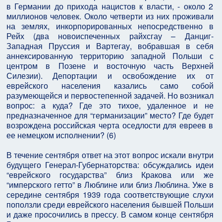
в Германии до прихода нацистов к власти, - около 2
миллионов человек. Около четверти из них проживали
на землях, инкорпорированных непосредственно в
Рейх (два новоиспеченных райхсгау – Данциг-
Западная Пруссия и Вартегау, вобравшая в себя
аннексированную территорию западной Польши с
центром в Позене и восточную часть Верхней
Силезии). Депортации и освобождение их от
еврейского населения казались само собой
разумеющейся и первостепенной задачей. Но возникал
вопрос: а куда? Где это тихое, удаленное и не
предназначенное для “германизации” место? Где будет
возрождена российская черта оседлости для евреев в
ее немецком исполнении? (6)
В течение сентября ответ на этот вопрос искали внутри
будущего Генерал-Губернаторства: обсуждались идеи
“еврейского государства” близ Кракова или же
“имперского гетто” в Люблине или близ Люблина. Уже в
середине сентября 1939 года соответствующие слухи
поползли среди еврейского населения бывшей Польши
и даже просочились в прессу. В самом конце сентября