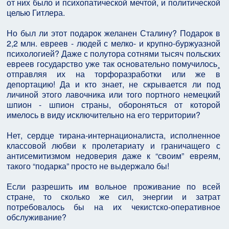
от них было и психопатической мечтой, и политической
целью Гитлера.
Но был ли этот подарок желанен Сталину? Подарок в
2,2 млн. евреев - людей с мелко- и крупно-буржуазной
психологией? Даже с полутора сотнями тысяч польских
евреев государство уже так основательно помучилось¸
отправляя их на торфоразработки или же в
депортацию! Да и кто знает, не скрывается ли под
личиной этого лавочника или того портного немецкий
шпион - шпион страны, обороняться от которой
имелось в виду исключительно на его территории?
Нет, сердце тирана-интернационалиста, исполненное
классовой любви к пролетариату и граничащего с
антисемитизмом недоверия даже к “своим” евреям,
такого “подарка” просто не выдержало бы!
Если разрешить им вольное проживание по всей
стране, то сколько же сил, энергии и затрат
потребовалось бы на их чекистско-оперативное
обслуживание?