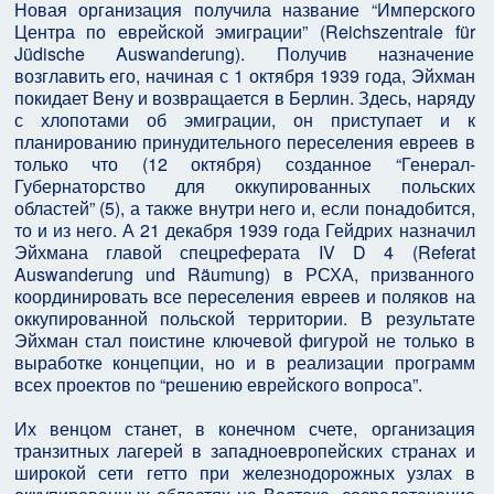
Новая организация получила название “Имперского
Центра по еврейской эмиграции” (Reichszentrale für
Jüdische Auswanderung). Получив назначение
возглавить его, начиная с 1 октября 1939 года, Эйхман
покидает Вену и возвращается в Берлин. Здесь, наряду
с хлопотами об эмиграции, он приступает и к
планированию принудительного переселения евреев в
только что (12 октября) созданное “Генерал-
Губернаторство для оккупированных польских
областей” (5), а также внутри него и, если понадобится,
то и из него. А 21 декабря 1939 года Гейдрих назначил
Эйхмана главой спецреферата IV D 4 (Referat
Auswanderung und Räumung) в РСХА, призванного
координировать все переселения евреев и поляков на
оккупированной польской территории. В результате
Эйхман стал поистине ключевой фигурой не только в
выработке концепции, но и в реализации программ
всех проектов по “решению еврейского вопроса”.
Их венцом станет, в конечном счете, организация
транзитных лагерей в западноевропейских странах и
широкой сети гетто при железнодорожных узлах в