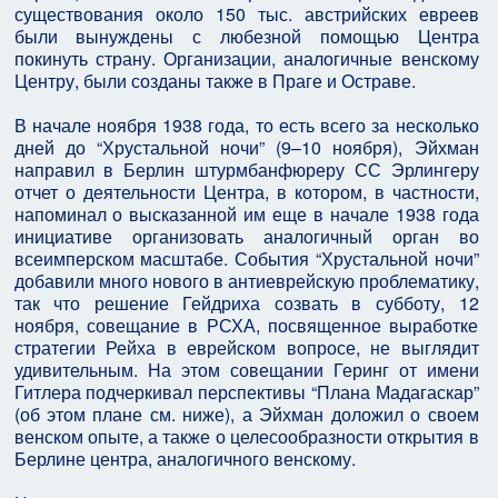
существования около 150 тыс. австрийских евреев
были вынуждены с любезной помощью Центра
покинуть страну. Организации, аналогичные венскому
Центру, были созданы также в Праге и Остраве.
В начале ноября 1938 года, то есть всего за несколько
дней до “Хрустальной ночи” (9–10 ноября), Эйхман
направил в Берлин штурмбанфюреру СС Эрлингеру
отчет о деятельности Центра, в котором, в частности,
напоминал о высказанной им еще в начале 1938 года
инициативе организовать аналогичный орган во
всеимперском масштабе. События “Хрустальной ночи”
добавили много нового в антиеврейскую проблематику,
так что решение Гейдриха созвать в субботу, 12
ноября, совещание в РСХА, посвященное выработке
стратегии Рейха в еврейском вопросе, не выглядит
удивительным. На этом совещании Геринг от имени
Гитлера подчеркивал перспективы “Плана Мадагаскар”
(об этом плане см. ниже), а Эйхман доложил о своем
венском опыте, а также о целесообразности открытия в
Берлине центра, аналогичного венскому.