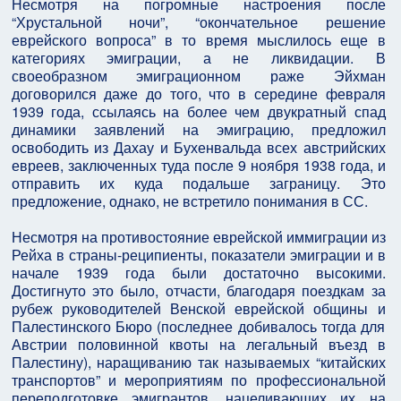
Несмотря на погромные настроения после
“Хрустальной ночи”, “окончательное решение
еврейского вопроса” в то время мыслилось еще в
категориях эмиграции, а не ликвидации. В
своеобразном эмиграционном раже Эйхман
договорился даже до того, что в середине февраля
1939 года, ссылаясь на более чем двукратный спад
динамики заявлений на эмиграцию, предложил
освободить из Дахау и Бухенвальда всех австрийских
евреев, заключенных туда после 9 ноября 1938 года, и
отправить их куда подальше заграницу. Это
предложение, однако, не встретило понимания в СС.
Несмотря на противостояние еврейской иммиграции из
Рейха в страны-реципиенты, показатели эмиграции и в
начале 1939 года были достаточно высокими.
Достигнуто это было, отчасти, благодаря поездкам за
рубеж руководителей Венской еврейской общины и
Палестинского Бюро (последнее добивалось тогда для
Австрии половинной квоты на легальный въезд в
Палестину), наращиванию так называемых “китайских
транспортов” и мероприятиям по профессиональной
переподготовке эмигрантов, нацеливающих их на