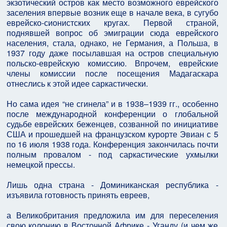
экзотический остров как место возможного еврейского
заселения впервые возник еще в начале века, в сугубо
еврейско-сионистских кругах. Первой страной,
поднявшей вопрос об эмиграции сюда еврейского
населения, стала, однако, не Германия, а Польша, в
1937 году даже посылавшая на остров специальную
польско-еврейскую комиссию. Впрочем, еврейские
члены комиссии после посещения Мадагаскара
отнеслись к этой идее саркастически.
Но сама идея “не сгинела” и в 1938–1939 гг., особенно
после международной конференции о глобальной
судьбе еврейских беженцев, созванной по инициативе
США и прошедшей на французском курорте Эвиан с 5
по 16 июля 1938 года. Конференция закончилась почти
полным провалом - под саркастические ухмылки
немецкой прессы.
Лишь одна страна - Доминиканская республика -
изъявила готовность принять евреев,
а Великобритания предложила им для переселения
свою колонию в Восточной Африке - Уганду (и чем же