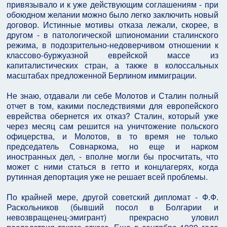
привязывало и к уже действующим соглашениям - при
обоюдном желании можно было легко заключить новый
договор. Истинные мотивы отказа лежали, скорее, в
другом - в патологической шпиономании сталинского
режима, в подозрительно-недоверчивом отношении к
классово-буржуазной еврейской массе из
капиталистических стран, а также в колоссальных
масштабах предложенной Берлином иммиграции.
Не знаю, отдавали ли себе Молотов и Сталин полный
отчет в том, какими последствиями для европейского
еврейства обернется их отказ? Сталин, который уже
через месяц сам решится на уничтожение польского
офицерства, и Молотов, в то время не только
председатель Совнаркома, но еще и нарком
иностранных дел, - вполне могли бы просчитать, что
может с ними статься в гетто и концлагерях, когда
рутинная депортация уже не решает всей проблемы.
По крайней мере, другой советский дипломат - Ф.Ф.
Раскольников (бывший посол в Болгарии и
невозвращенец-эмигрант) прекрасно уловил