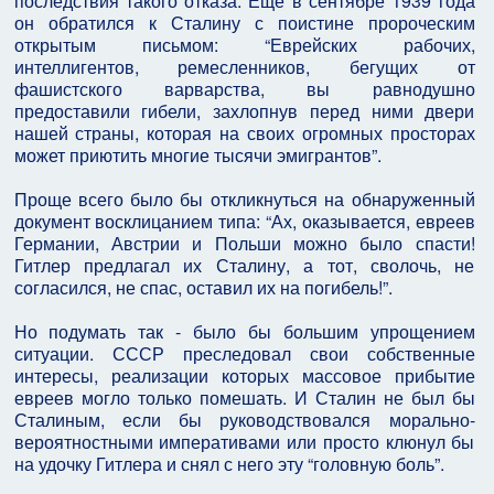
последствия такого отказа. Еще в сентябре 1939 года
он обратился к Сталину с поистине пророческим
открытым письмом: “Еврейских рабочих,
интеллигентов, ремесленников, бегущих от
фашистского варварства, вы равнодушно
предоставили гибели, захлопнув перед ними двери
нашей страны, которая на своих огромных просторах
может приютить многие тысячи эмигрантов”.
Проще всего было бы откликнуться на обнаруженный
документ восклицанием типа: “Ах, оказывается, евреев
Германии, Австрии и Польши можно было спасти!
Гитлер предлагал их Сталину, а тот, сволочь, не
согласился, не спас, оставил их на погибель!”.
Но подумать так - было бы большим упрощением
ситуации. СССР преследовал свои собственные
интересы, реализации которых массовое прибытие
евреев могло только помешать. И Сталин не был бы
Сталиным, если бы руководствовался морально-
вероятностными императивами или просто клюнул бы
на удочку Гитлера и снял с него эту “головную боль”.