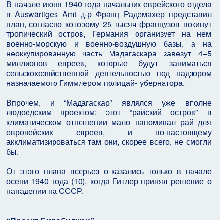
В начале июня 1940 года начальник еврейского отдела
в Auswärtiges Amt д-р Франц Радемахер представил
план, согласно которому 25 тысяч французов покинут
тропический остров, Германия организует на нем
военно-морскую и военно-воздушную базы, а на
неоккупированную часть Мадагаскара завезут 4–5
миллионов евреев, которые будут заниматься
сельскохозяйственной деятельностью под надзором
назначаемого Гиммлером полицай-губернатора.
Впрочем, и “Мадагаскар” являлся уже вполне
людоедским проектом: этот “райский остров” в
климатическом отношении мало напоминал рай для
европейских евреев, и по-настоящему
акклиматизироваться там они, скорее всего, не смогли
бы.
От этого плана всерьез отказались только в начале
осени 1940 года (10), когда Гитлер принял решение о
нападении на СССР.