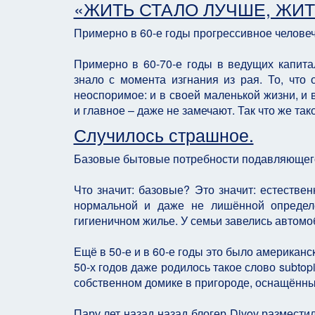
«ЖИТЬ СТАЛО ЛУЧШЕ, ЖИТ
Примерно в 60-е годы прогрессивное человеч
Примерно в 60-70-е годы в ведущих капитал
знало с момента изгнания из рая. То, что 
неоспоримое: и в своей маленькой жизни, и
и главное – даже не замечают. Так что же так
Случилось страшное.
Базовые бытовые потребности подавляющего
Что значит: базовые? Это значит: естестве
нормальной и даже не лишённой определё
гигиеничном жилье. У семьи завелись автомо
Ещё в 50-е и в 60-е годы это было американс
50-х годов даже родилось такое слово subtopi
собственном домике в пригороде, оснащённ
Пару лет назад назад блогер Divov размести