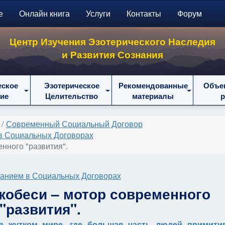
е
Онлайн книга
Услуги
Контакты
Форум
Центр Изучения Эзотерического Наследия
и Развития Сознания
еское
Эзотерическое
Рекомендованные
Объе
ие
Целительство
материалы
Современный Социальный Договор
в Социальных Договорах
нного "развития".
анием в Социальных Договорах
кобеси – мотор современного
"развития".
 жутком мире, где большая часть людей примитив