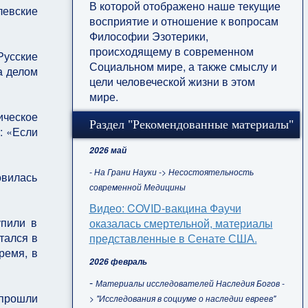
В которой отображено наше текущие
левские
восприятие и отношение к вопросам
Философии Эзотерики,
происходящему в современном
Русские
Социальном мире, а также смыслу и
а делом
цели человеческой жизни в этом
мире.
ическое
Раздел "Рекомендованные материалы"
: «Если
2026 май
- На Грани Науки -> Несостоятельность
овилась
современной Медицины
Видео: COVID-вакцина Фаучи
упили в
оказалась смертельной, материалы
тался в
представленные в Сенате США.
ремя, в
2026 февраль
-
Материалы исследователей Наследия Богов -
 прошли
> "Исследования в социуме о наследии евреев"