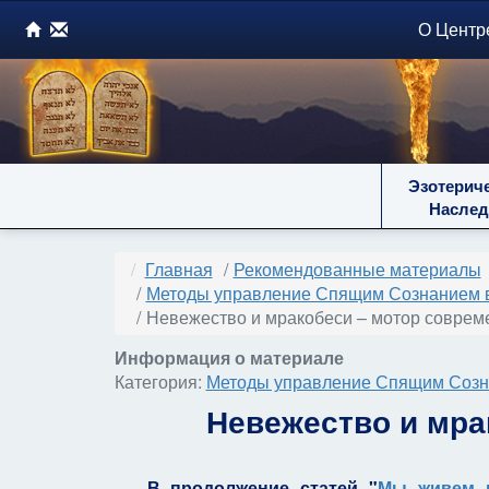
О Центр
Эзотерич
Наслед
Главная
Рекомендованные материалы
Методы управление Спящим Сознанием 
Невежество и мракобеси – мотор совреме
Информация о материале
Категория:
Методы управление Спящим Созн
Невежество и мра
В продолжение статей "
Мы живем в