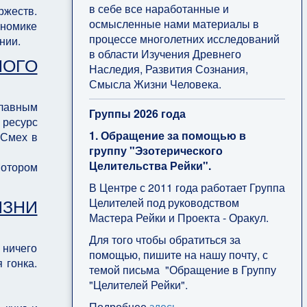
в себе все наработанные и
ржеств.
осмысленные нами материалы в
ономике
процессе многолетних исследований
нии.
в области Изучения Древнего
ОГО
Наследия, Развития Сознания,
Смысла Жизни Человека.
главным
Группы 2026 года
 ресурс
1. Обращение за помощью в
 Смех в
группу "Эзотерического
Целительства Рейки".
Мотором
В Центре с 2011 года работает Группа
ИЗНИ
Целителей под руководством
Мастера Рейки и Проекта - Оракул.
Для того чтобы обратиться за
 ничего
помощью, пишите на нашу почту, с
 гонка.
темой письма "Обращение в Группу
"Целителей Рейки".
Подробнее
здесь
.