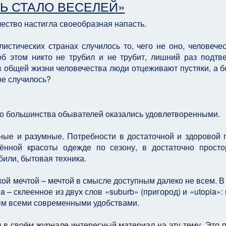
Ь СТАЛО ВЕСЕЛЕЙ»
ество настигла своеобразная напасть.
истических странах случилось то, чего не оно, человечес
об этом никто не трубил и не трубит, лишний раз подтв
 в общей жизни человечества люди отцеживают пустяки, а 
ое случилось?
 большинства обывателей оказались удовлетворенными.
нные и разумные. Потребности в достаточной и здоровой 
нной красоты одежде по сезону, в достаточно прост
били, бытовая техника.
кой мечтой – мечтой в смысле доступным далеко не всем. В
a – склеенное из двух слов «suburb» (пригород) и «utopia»:
ым всеми современными удобствами.
л в своём журнале интересный материал на эту тему. Это 