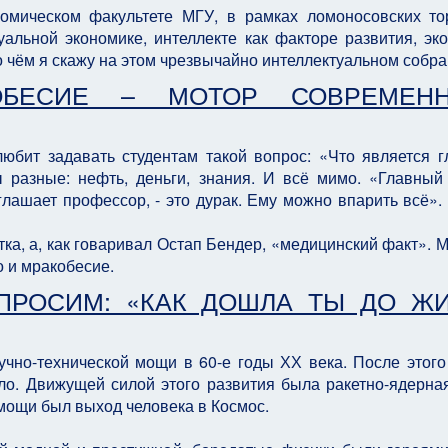
омическом факультете МГУ, в рамках ломоносовских то
уальной экономике, интеллекте как факторе развития, эк
т о чём я скажу на этом чрезвычайно интеллектуальном собра
ОБЕСИЕ – МОТОР СОВРЕМЕНН
юбит задавать студентам такой вопрос: «Что является 
 разные: нефть, деньги, знания. И всё мимо. «Главный
глашает профессор, - это дурак. Ему можно впарить всё».
тка, а, как говаривал Остап Бендер, «медицинский факт». 
 и мракобесие.
ПРОСИМ: «КАК ДОШЛА ТЫ ДО Ж
чно-технической мощи в 60-е годы ХХ века. После этого
ло. Движущей силой этого развития была ракетно-ядерная
мощи был выход человека в Космос.