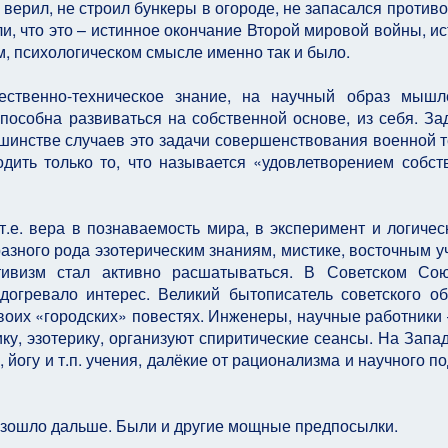
е верил, не строил бункеры в огороде, не запасался противо
и, что это – истинное окончание Второй мировой войны, и
м, психологическом смысле именно так и было.
ественно-техническое знание, на научный образ мыш
способна развиваться на собственной основе, из себя. За
шинстве случаев это задачи совершенствования военной т
дить только то, что называется «удовлетворением собст
.е. вера в познаваемость мира, в эксперимент и логичес
азного рода эзотерическим знаниям, мистике, восточным у
тивизм стал активно расшатываться. В Советском Сою
догревало интерес. Великий бытописатель советского о
воих «городских» повестях. Инженеры, научные работники 
ку, эзотерику, организуют спиритические сеансы. На Запад
йогу и т.п. учения, далёкие от рационализма и научного по
оизошло дальше. Были и другие мощные предпосылки.