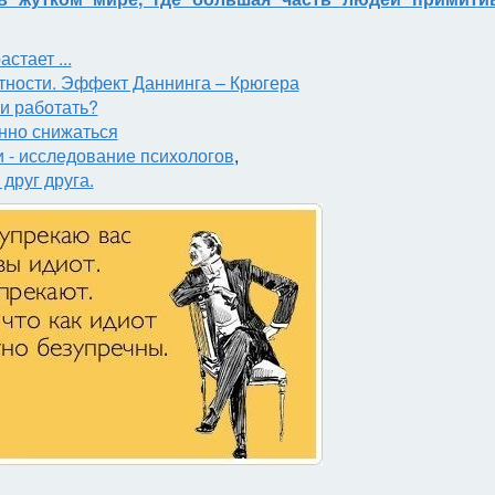
тает ...
ности. Эффект Даннинга – Крюгера
и работать?
нно снижаться
 - исследование психологов
,
друг друга.