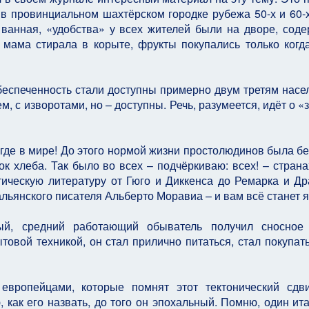
в провинциальном шахтёрском городке рубежа 50-х и 60-х
!) ванная, «удобства» у всех жителей были на дворе, сод
мама стирала в корыте, фрукты покупались только когда
беспеченность стали доступны примерно двум третям насе
м, с изворотами, но – доступны. Речь, разумеется, идёт о 
игде в мире! До этого нормой жизни простолюдинов была бе
к хлеба. Так было во всех – подчёркиваю: всех! – страна
ическую литературу от Гюго и Диккенса до Ремарка и Др
льянского писателя Альберто Моравиа – и вам всё станет я
ый, средний работающий обыватель получил сносное 
вой техникой, он стал прилично питаться, стал покупат
вропейцами, которые помнят этот тектонический сдви
 как его назвать, до того он эпохальный. Помню, один ит