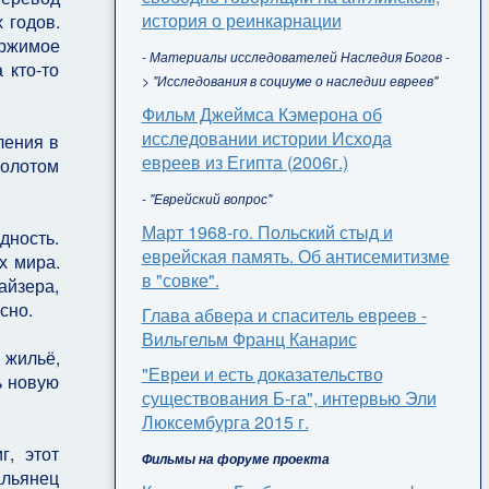
история о реинкарнации
 годов.
ержимое
- Материалы исследователей Наследия Богов -
 кто-то
> "Исследования в социуме о наследии евреев"
Фильм Джеймса Кэмерона об
исследовании истории Исхода
ления в
евреев из Египта (2006г.)
«золотом
- "Еврейский вопрос"
Март 1968-го. Польский стыд и
дность.
еврейская память. Об антисемитизме
х мира.
в "совке".
айзера,
сно.
Глава абвера и спаситель евреев -
Вильгельм Франц Канарис
жильё,
"Евреи и есть доказательство
ь новую
существования Б-га", интервью Эли
Люксембурга 2015 г.
г, этот
Фильмы на форуме проекта
альянец