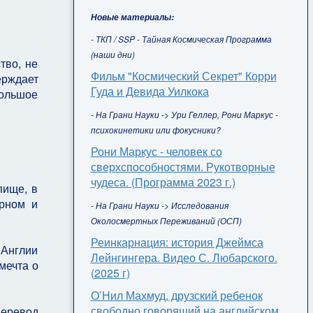
Новые материалы:
- ТКП / SSP - Тайная Космическая Программа
(наши дни)
тво, не
Фильм "Космический Секрет" Корри
ерждает
Гуда и Девида Уилкока
большое
- На Грани Науки -> Ури Геллер, Рони Маркус -
психокинетики или фокусники?
Рони Маркус - человек со
сверхспособностями. Рукотворные
чудеса. (Программа 2023 г.)
пище, в
орном и
- На Грани Науки -> Исследования
Околосмертных Переживаний (ОСП)
Реинкарнация: история Джеймса
 Англии
Лейнгингера. Видео С. Любарского.
 мечта о
(2025 г)
О’Нил Махмуд, друзский ребенок
свободно говорящий на английском,
перевод