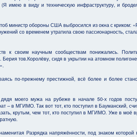
 (Я имею в виду и техническую инфраструктуру, и броде
чтоб министр обороны США выбросился из окна с криком: «
ооружений со временем утратила свою пассионарность, стал
ьств к своим научным сообществам понижались. Полит
. Берия тов.Королёву, сидя в укрытии на атомном полигоне
».
ваясь по-прежнему престижной, всё более и более стан
 дядя моего мужа на рубеже в начале 50-х годов пост
рат – в МГИМО. Так вот тот, кто поступил в Бауманский, счи
зать, крутым, чем тот, кто поступил в МГИМО. Уже в моё в
братную.
знаменитая Разрядка напряжённости, под знаком которой