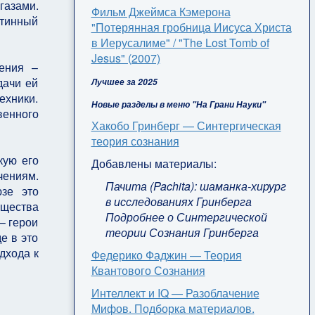
газами.
Фильм Джеймса Кэмерона
стинный
"Потерянная гробница Иисуса Христа
в Иерусалиме" / "The Lost Tomb of
Jesus" (2007)
ления –
дачи ей
Лучшее за 2025
ехники.
Новые разделы в меню "На Грани Науки"
венного
Хакобо Гринберг — Синтергическая
теория сознания
кую его
Добавлены материалы:
чениям.
Пачита (Pachita): шаманка-хирург
зе это
в исследованиях Гринберга
бщества
Подробнее о Синтергической
– герои
теории Сознания Гринберга
е в это
дхода к
Федерико Фаджин — Теория
Квантового Сознания
Интеллект и IQ — Разоблачение
Мифов. Подборка материалов.