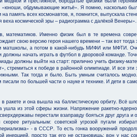
й модной и престижной, бородатые физики были героями
и «юноши, обдумывающие житьё». Я помню, насколько бы
и на память всех космонавтов, я, помнится, выпускала стенг
я веха космической эры – радиограмма с далёкой Венеры».
в, математиков. Именно физик был в те времена совр
ждает свою версию героя нашего времени – так вот тогда 
и матшколы, а потом в какой-нибудь МИФИ или МФТИ. Оч
 должны начать играть в футбол в дворовой команде. Точн
иады должны выйти на старт: прилично учить физику-мате
», стремиться к победе в районной олимпиаде. И все эти 
жными. Так тогда и было. Быть умным считалось модно
м писали по большей части о науке и технике. И дети в сам
е в ракете и она вышла на баллистическую орбиту. Всё шл
а ушла из этой сферы жизни. Напряжение ракетно-ядерно
 сверхдержавы перестали взаправду бояться друг друга и 
л скорее ритуальным: советской угрозой пугали избира
периализма» - в СССР. То есть гонка вооружений продол
 инерцией, просто так его не остановишь: вон у нас со