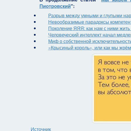
Пиотровский
":
Разрыв между умными и глупыми нарас
Невообразимые парадоксы компетент
Поколение ЯЯЯ: как нам с ними жить 
Человеческий интеллект начал медле
Миф о собственной исключительности
«Крысиный король», или как мы жрём 
Источник