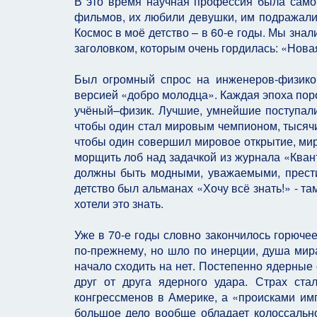
В это время научная профессия была само
фильмов, их любили девушки, им подражал
Космос в моё детство – в 60-е годы. Мы знал
заголовком, которым очень гордилась: «Нова
Был огромный спрос на инженеров-физико
версией «добро молодца». Каждая эпоха поро
учёный–физик. Лучшие, умнейшие поступал
чтобы один стал мировым чемпионом, тысячи
чтобы один совершил мировое открытие, мир
морщить лоб над задачкой из журнала «Квант
должны быть модными, уважаемыми, прести
детство был альманах «Хочу всё знать!» - та
хотели это знать.
Уже в 70-е годы словно закончилось горюче
по-прежнему, но шло по инерции, душа мир
начало сходить на нет. Постепенно ядерные
друг от друга ядерного удара. Страх ста
конгрессменов в Америке, а «происками им
большое дело вообще обладает колоссальной