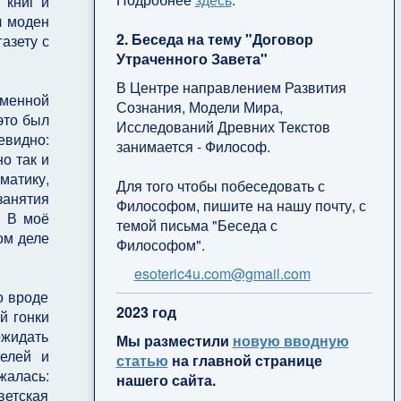
 книг и
л моден
2. Беседа на тему "Договор
азету с
Утраченного Завета"
В Центре направлением Развития
еменной
Сознания, Модели Мира,
это был
Исследований Древних Текстов
евидно:
занимается - Философ.
о так и
матику,
Для того чтобы побеседовать с
занятия
Философом, пишите на нашу почту, с
. В моё
темой письма "Беседа с
ом деле
Философом".
esoteric4u.com@gmail.com
о вроде
2
023 год
й гонки
ожидать
Мы разместили
новую вводную
телей и
статью
на главной странице
жалась:
нашего сайта.
ветская