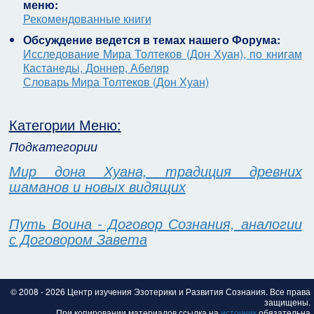
меню:
Рекомендованные книги
Обсуждение ведется в темах нашего Форума:
Исследование Мира Толтеков (Дон Хуан), по книгам
Кастанеды, Доннер, Абеляр
Словарь Мира Толтеков (Дон Хуан)
Категории Меню:
Подкатегории
Мир дона Хуана, традиция древних
шаманов и новых видящих
Путь Воина - Договор Сознания, аналогии
с Договором Завета
© 2008 - 2026 Центр изучения Эзотерики и Развития Сознания. Все права
защищены.
При копировании материалов ссылка на
источник
обязательна