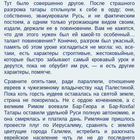
Тут было совершенно другое. После страшного
разгрома татары отхлынули к себе в орду; они,
собственно, эвакуировали Русь, и не фактическим
постоем, а одним только угрожающим видом своим,
издали, держали ее в повиновении. Вам не кажется,
что для этого нужен был ей какой-то особенный…
талант повиновения? Конечно, разгром был ужасный,
память об этом уроке изгладиться не могла: но, все-
таки, есть характеры строптивые, жестоковыйные,
которые быстро забывают самый кровавый урок и
дерутся, пока не обрубят им рук, — и есть другие
характеры, помягче.
Сравните опять-таки, ради параллели, отношение
евреев к чужеземному владычеству над Палестиной.
Пока хоть горсть иудеев оставалась на святой земле,
страна не покорилась. Не с ордою кочевников, а с
великим Римом воевали Бар-Гиора и Бар-Кохба!
Татары оставили удельной Руси полную автономию, и
она смирялась и платила дань. Римлянам пришлось
провести плуг по Иерусалиму, сравнять с землей
цветущие города Галилеи, истребить и разогнать
еврейское население чуть ли не до последнего