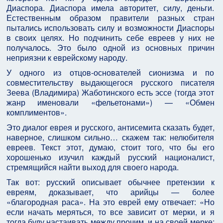
Диаспора. Диаспора имела авторитет, силу, деньги.
Естественным образом правители разных стран
пытались использовать силу и возможности Диаспоры
в своих целях. Но подчинить себе евреев у них не
получалось. Это было одной из основных причин
неприязни к еврейскому народу.
У одного из отцов-основателей сионизма и по
совместительству выдающегося русского писателя
Зеева (Владимира) Жаботинского есть эссе (тогда этот
жанр именовали «фельетонами») — «Обмен
комплиментов».
Это диалог еврея и русского, антисемита сказать будет,
наверное, слишком сильно… скажем так: нелюбителя
евреев. Текст этот, думаю, стоит того, что бы его
хорошенько изучил каждый русский националист,
стремящийся найти выход для своего народа.
Так вот: русский описывает обычнее претензии к
евреям, доказывает, что арийцы — более
«благородная раса». На это еврей ему отвечает: «Но
если начать меряться, то все зависит от мерки, и я
тогда буду настаивать между прочим, и на своей мерке: