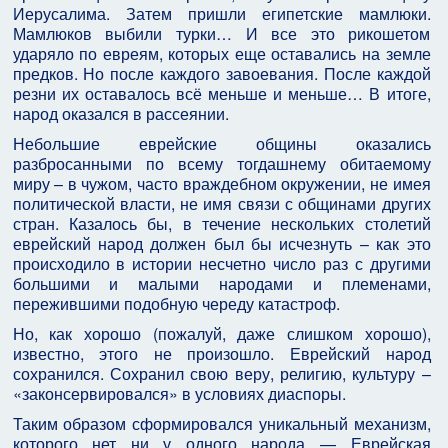
Иерусалима. Затем пришли египетские мамлюки.
Мамлюков выбили турки… И все это рикошетом
ударяло по евреям, которых еще оставались на земле
предков. Но после каждого завоевания. После каждой
резни их оставалось всё меньше и меньше… В итоге,
народ оказался в рассеянии.
Небольшие еврейские общины оказались
разбросанными по всему тогдашнему обитаемому
миру – в чужом, часто враждебном окружении, не имея
политической власти, не имя связи с общинами других
стран. Казалось бы, в течение нескольких столетий
еврейский народ должен был бы исчезнуть – как это
происходило в истории несчетно число раз с другими
большими и малыми народами и племенами,
пережившими подобную череду катастроф.
Но, как хорошо (пожалуй, даже слишком хорошо),
известно, этого не произошло. Еврейский народ
сохранился. Сохранил свою веру, религию, культуру –
«законсервировался» в условиях диаспоры.
Таким образом сформировался уникальный механизм,
которого нет ни у одного народа — Еврейская