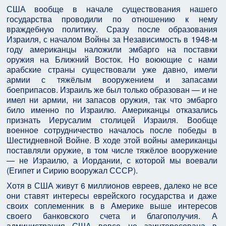
США вообще в начале существования нашего
государства проводили по отношению к нему
враждебную политику. Сразу после образования
Израиля, с началом Войны за Независимость в 1948-м
году американцы наложили эмбарго на поставки
оружия на Ближний Восток. Но воюющие с нами
арабские страны существовали уже давно, имели
армии с тяжёлым вооружением и запасами
боеприпасов. Израиль же был только образован — и не
имел ни армии, ни запасов оружия, так что эмбарго
било именно по Израилю. Американцы отказались
признать Иерусалим столицей Израиля. Вообще
военное сотрудничество началось после победы в
Шестидневной Войне. В ходе этой войны американцы
поставляли оружие, в том числе тяжёлое вооружение
— не Израилю, а Иордании, с которой мы воевали
(Египет и Сирию вооружал СССР).
Хотя в США живут 6 миллионов евреев, далеко не все
они ставят интересы еврейского государства и даже
своих соплеменник в в Америке выше интересов
своего банковского счета и благополучия. А
администрация США вовсе не заинтересована в