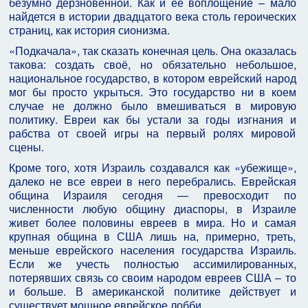
безумно дерзновенной. Как и её воплощение – мало
найдется в истории двадцатого века столь героических
страниц, как история сионизма.
«Подкачала», так сказать конечная цель. Она оказалась
такова: создать своё, но обязательно небольшое,
национальное государство, в котором еврейский народ
мог бы просто укрыться. Это государство ни в коем
случае не должно было вмешиваться в мировую
политику. Евреи как бы устали за годы изгнания и
рабства от своей игры на первый ролях мировой
сцены.
Кроме того, хотя Израиль создавался как «убежище»,
далеко не все евреи в него перебрались. Еврейская
община Израиля сегодня — превосходит по
численности любую общину диаспоры, в Израиле
живет более половины евреев в мира. Но и самая
крупная община в США лишь на, примерно, треть,
меньше еврейского населения государства Израиль.
Если же учесть полностью ассимилированных,
потерявших связь со своим народом евреев США – то
и больше. В американской политике действует и
существует мощное еврейское лобби.