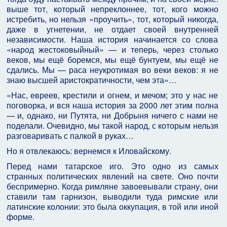
выше тот, который непреклоннее, тот, кого можно
истребить, но нельзя «проучить», тот, который никогда,
даже в угнетении, не отдает своей внутренней
независимости. Наша история начинается со слова
«народ жестоковыйный» — и теперь, через столько
веков, мы ещё боремся, мы ещё бунтуем, мы ещё не
сдались. Мы — раса неукротимая во веки веков: я не
знаю высшей аристократичности, чем эта»…
«Нас, евреев, крестили и огнем, и мечом; это у нас не
поговорка, и вся наша история за 2000 лет этим полна
— и, однако, ни Путята, ни Добрыня ничего с нами не
поделали. Очевидно, мы такой народ, с которым нельзя
разговаривать с палкой в руках…
Но я отвлекаюсь: вернемся к Иловайскому.
Перед нами татарское иго. Это одно из самых
странных политических явлений на свете. Оно почти
беспримерно. Когда римляне завоевывали страну, они
ставили там гарнизон, выводили туда римские или
латинские колонии: это была оккупация, в той или иной
форме.