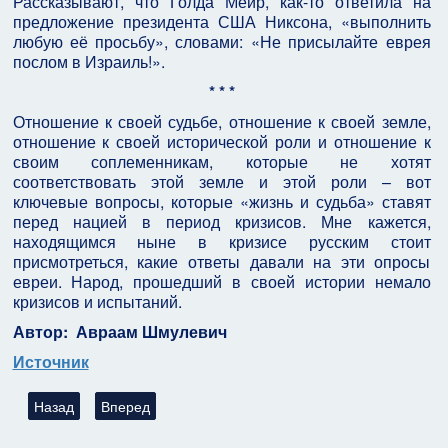
Рассказывают, что Голда Меир, как-то ответила на
предложение президента США Никсона, «выполнить
любую её просьбу», словами: «Не присылайте еврея
послом в Израиль!».
* * *
Отношение к своей судьбе, отношение к своей земле,
отношение к своей исторической роли и отношение к
своим соплеменникам, которые не хотят
соответствовать этой земле и этой роли – вот
ключевые вопросы, которые «жизнь и судьба» ставят
перед нацией в период кризисов. Мне кажется,
находящимся ныне в кризисе русским стоит
присмотреться, какие ответы давали на эти опросы
евреи. Народ, прошедший в своей истории немало
кризисов и испытаний.
Автор: Авраам Шмулевич
Источник
Предыдущий: В переводе на человеческий
Следующий: Картина маслом
Назад
Вперед