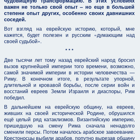
чудовищную трансформацию. В этих условиях
важен не только свой опыт – но еще в большей
степени опыт других, особенно своих давнишних
соседей.
Вот взгляд на еврейскую историю, который, мне
кажется, будет полезен и русским «думающим над
своей судьбой».
* * *
Две тысячи лет тому назад еврейский народ бросил
вызов крупнейшей империи того времени, возможно,
самой значимой империи в истории человечества —
Риму. В конечном итоге, в результате упорной,
длительной и кровавой борьбы, после серии войн и
восстаний евреев Земли Израиля и диаспоры, Рим
победил.
В дальнейшем на еврейскую общину, на евреев,
живших на своей исторической Родине, обрушился
ещё целый ряд катаклизмов. Византийскую империю,
пришедшую на смену Рима сначала ненадолго
сменили персы. Потом началось арабское завоевание.
Крестоносцы выбили арабов, попутно вырезав общину