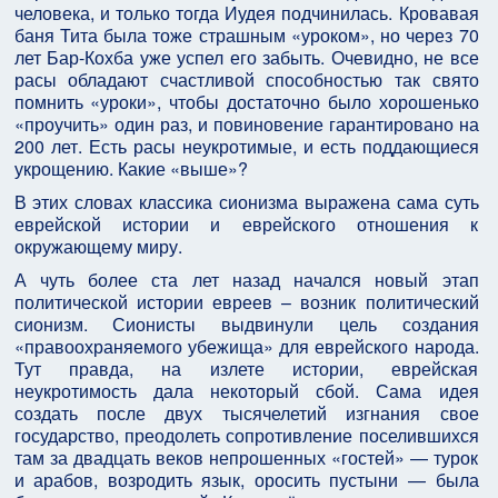
человека, и только тогда Иудея подчинилась. Кровавая
баня Тита была тоже страшным «уроком», но через 70
лет Бар-Кохба уже успел его забыть. Очевидно, не все
расы обладают счастливой способностью так свято
помнить «уроки», чтобы достаточно было хорошенько
«проучить» один раз, и повиновение гарантировано на
200 лет. Есть расы неукротимые, и есть поддающиеся
укрощению. Какие «выше»?
В этих словах классика сионизма выражена сама суть
еврейской истории и еврейского отношения к
окружающему миру.
А чуть более ста лет назад начался новый этап
политической истории евреев – возник политический
сионизм. Сионисты выдвинули цель создания
«правоохраняемого убежища» для еврейского народа.
Тут правда, на излете истории, еврейская
неукротимость дала некоторый сбой. Сама идея
создать после двух тысячелетий изгнания свое
государство, преодолеть сопротивление поселившихся
там за двадцать веков непрошенных «гостей» — турок
и арабов, возродить язык, оросить пустыни — была