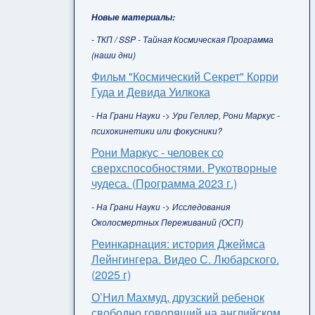
Новые материалы:
- ТКП / SSP - Тайная Космическая Программа
(наши дни)
Фильм "Космический Секрет" Корри
Гуда и Девида Уилкока
- На Грани Науки -> Ури Геллер, Рони Маркус -
психокинетики или фокусники?
Рони Маркус - человек со
сверхспособностями. Рукотворные
чудеса. (Программа 2023 г.)
- На Грани Науки -> Исследования
Околосмертных Переживаний (ОСП)
Реинкарнация: история Джеймса
Лейнгингера. Видео С. Любарского.
(2025 г)
О’Нил Махмуд, друзский ребенок
свободно говорящий на английском,