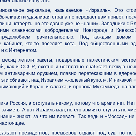
ожет сильно напугать.
иноземное зеркальце, называемое «Израиль». Это стои
обычливая и удачливая страна не передает вам привет, нес
ли ни четверть, но это давно уже не «наши». Западники с Б
ими славянскими добродетелями Новгорода и Киевско
, трудолюбием, рачительностью. Под каждым домом 
е кабинет, кто-то поселяет кота. Под общественными з
и с Интернетом.
есяц летали ракеты, подаренные палестинским экстр
, как и СССР, охотно и бесплатно снабжает всякую нечи
м антикварным оружием, плавно перетекающим в ядерное
 эти сбивают, над Израилем «железный купол». И никакой 
понимающий и Коран, и Аллаха, и пророка Мухаммеда, на пл
ка Россия, а отступать некому, потому что армии нет. Нет
заиметь! А вот Израиль мал, но его армия отступать не уме
наши» знают, за что им воевать. Так ведь и «Моссад» не
 настоящее.
сажают президентов, премьеров отдают под суд, но не 