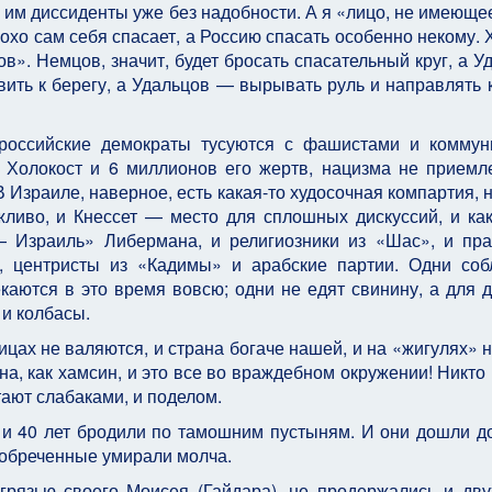
я им диссиденты уже без надобности. А я «лицо, не имеюще
охо сам себя спасает, а Россию спасать особенно некому. 
». Немцов, значит, будет бросать спасательный круг, а У
ить к берегу, а Удальцов — вырывать руль и направлять 
российские демократы тусуются с фашистами и коммун
е Холокост и 6 миллионов его жертв, нацизма не приемле
 Израиле, наверное, есть какая-то худосочная компартия, н
ливо, и Кнессет — место для сплошных дискуссий, и как
— Израиль» Либермана, и религиозники из «Шас», и пр
», центристы из «Кадимы» и арабские партии. Одни со
каются в это время вовсю; одни не едят свинину, а для д
 и колбасы.
ицах не валяются, и страна богаче нашей, и на «жигулях» н
на, как хамсин, и это все во враждебном окружении! Никто 
тают слабаками, и поделом.
 и 40 лет бродили по тамошним пустыням. И они дошли д
 обреченные умирали молча.
грязью своего Моисея (Гайдара), не продержались и дву