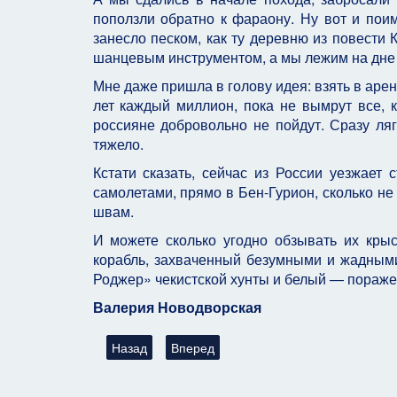
поползли обратно к фараону. Ну вот и поим
занесло песком, как ту деревню из повести
шанцевым инструментом, а мы лежим на дне 
Мне даже пришла в голову идея: взять в арен
лет каждый миллион, пока не вымрут все, к
россияне добровольно не пойдут. Сразу ляг
тяжело.
Кстати сказать, сейчас из России уезжает
самолетами, прямо в Бен-Гурион, сколько не
швам.
И можете сколько угодно обзывать их кры
корабль, захваченный безумными и жадными
Роджер» чекистской хунты и белый — поражен
Валерия Новодворская
Предыдущий: Картина маслом
Следующий: Еврей, ты чё такой дерзк
Назад
Вперед