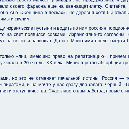
ели своего фараона еще на двенадцатилетку. Считайте, 
 Кобо Абэ «Женщина в песках». Но деревня хотя бы откап
ямы и скулим.
ду израильские пустыни и водить по ним россиян порционно
то на свет появился совками. Израильтяне-то согласны, 
ут на песок и завизжат. Да и с Моисеями после смерти 
 столько «лиц, имеющих право на репатриацию», причем
 уезжало в 20-е годы XX века. Министерство абсорбции тр
сами, но это не отменяет печальной истины: Россия — 
 пиратами, и на мачте у нас сразу два флага: черный «
ия и отступничества. Счастливого вам рабства, новые еги
ий?