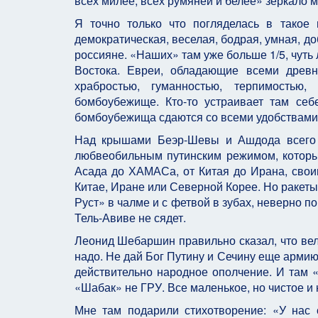
всех милее, всех румяней и белее» зеркало м
Я точно только что погляделась в такое 
демократическая, веселая, бодрая, умная, д
россияне. «Наших» там уже больше 1/5, чуть 
Востока. Евреи, обладающие всеми древн
храбростью, гуманностью, терпимостью
бомбоубежище. Кто-то устраивает там себ
бомбоубежища сдаются со всеми удобствами 
Над крышами Беэр-Шевы и Ашдода всего м
любвеобильным путинским режимом, который
Асада до ХАМАСа, от Китая до Ирана, свои
Китае, Иране или Северной Корее. Но ракеты
Руст» в чалме и с фетвой в зубах, неверно 
Тель-Авиве не сядет.
Леонид Шебаршин правильно сказал, что вели
надо. Не дай Бог Путину и Сечину еще армию 
действительно народное ополчение. И там «
«Шабак» не ГРУ. Все маленькое, но чистое и
Мне там подарили стихотворение: «У нас 