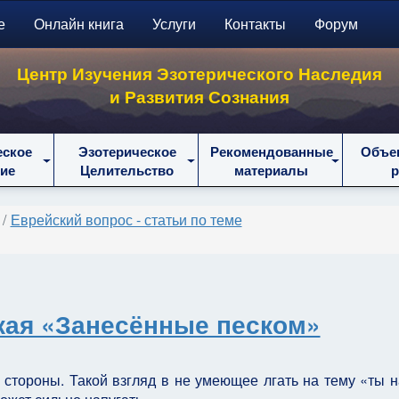
е
Онлайн книга
Услуги
Контакты
Форум
Центр Изучения Эзотерического Наследия
и Развития Сознания
еское
Эзотерическое
Рекомендованные
Объе
ие
Целительство
материалы
Еврейский вопрос - статьи по теме
кая «Занесённые песком»
 стороны. Такой взгляд в не умеющее лгать на тему «ты н