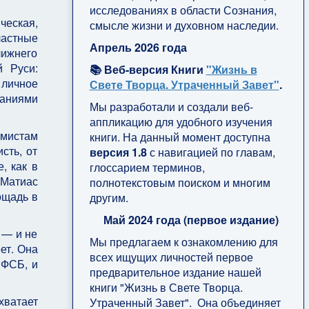
исследованиях в области Сознания,
ческая,
смысле жизни и духовном наследии.
частные
Апрель 2026 года
лижнего
й Руси:
📚 Веб-версия Книги
"Жизнь в
личное
Свете Творца. Утраченный Завет"
.
даниями
Мы разработали и создали веб-
аппликацию для удобного изучения
емистам
книги. На данный момент доступна
сть, от
версия 1.8
с навигацией по главам,
, как в
глоссарием терминов,
«Матиас
полнотекстовым поиском и многим
ощадь в
другим.
Май 2024 года (первое издание)
 — и не
Мы предлагаем к ознакомлению для
ет. Она
всех ищущих личностей первое
 ФСБ, и
предварительное издание нашей
книги "Жизнь в Свете Творца.
хватает
Утраченный Завет". Она объединяет