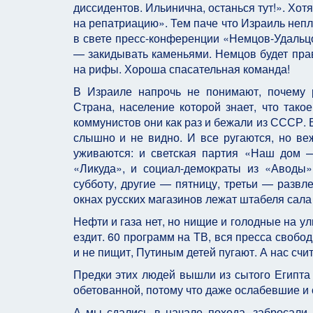
диссидентов. Ильинична, останься тут!». Хот
на репатриацию». Тем паче что Израиль непл
в свете пресс-конференции «Немцов-Удальцов
— закидывать каменьями. Немцов будет прав
на рифы. Хороша спасательная команда!
В Израиле напрочь не понимают, почему 
Страна, население которой знает, что тако
коммунистов они как раз и бежали из СССР. В
слышно и не видно. И все ругаются, но веж
уживаются: и светская партия «Наш дом 
«Ликуда», и социал-демократы из «Аводы
субботу, другие — пятницу, третьи — развле
окнах русских магазинов лежат штабеля сала
Нефти и газа нет, но нищие и голодные на ул
ездит. 60 программ на ТВ, вся пресса свобод
и не пищит, Путиным детей пугают. А нас счи
Предки этих людей вышли из сытого Египта
обетованной, потому что даже ослабевшие и
А мы сдались в начале похода, забросали 