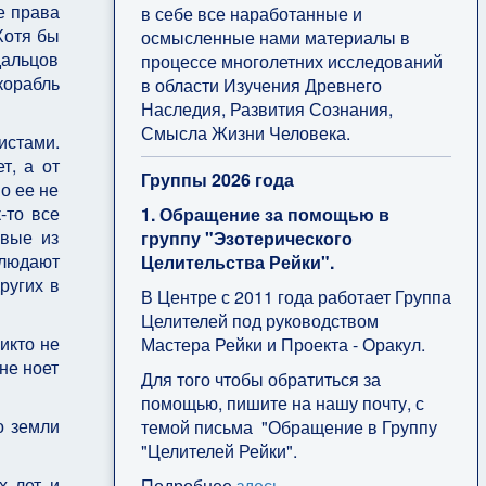
е права
в себе все наработанные и
Хотя бы
осмысленные нами материалы в
дальцов
процессе многолетних исследований
корабль
в области Изучения Древнего
Наследия, Развития Сознания,
Смысла Жизни Человека.
истами.
т, а от
Группы 2026 года
о ее не
-то все
1. Обращение за помощью в
авые из
группу "Эзотерического
блюдают
Целительства Рейки".
ругих в
В Центре с 2011 года работает Группа
Целителей под руководством
икто не
Мастера Рейки и Проекта - Оракул.
не ноет
Для того чтобы обратиться за
помощью, пишите на нашу почту, с
о земли
темой письма "Обращение в Группу
"Целителей Рейки".
х лет и
Подробнее
здесь
.