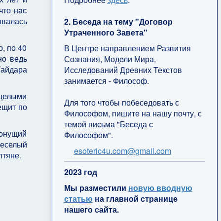
что нас
ывалась
2. Беседа на тему "Договор
Утраченного Завета"
, по 40
В Центре направлением Развития
но ведь
Сознания, Модели Мира,
Гайдара
Исследований Древних Текстов
занимается - Философ.
 целыми
Для того чтобы побеседовать с
ещит по
Философом, пишите на нашу почту, с
темой письма "Беседа с
тонущий
Философом".
Веселый
esoteric4u.com@gmail.com
птяне.
2
023 год
Мы разместили
новую вводную
статью
на главной странице
нашего сайта.