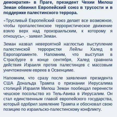
демократия» в Праге, президент Чехии Милош
Земан обвинил Европейский союз в трусости и в
поддержке палестинского террора.
«Трусливый Европейский союз делает все возможное,
чтобы пропалестинское террористическое движение
взяло верх над произраильским, к которому я
отношусь», - заявил Земан.
Земан назвал невероятной наглостью выступление
палестинской террористки Лейлы Халед в
Европарламенте. Напомним, что выступая в
Страсбурге в конце сентября, Халед сравнила
действия Израиля против палестинцев с массовым
уничтожением евреев в Освенциме.
Напомним, что сразу после заявления президента
США Дональда Трампа о признании Иерусалима
столицей Израиля Милош Земан пообещал перенести
чешское посольство из Тель-Авива в Иерусалим. Он
стал единственным главой европейского государства,
который одобрил заявление Трампа и обосновал свою
позицию по израильско-палестинскому конфликту.