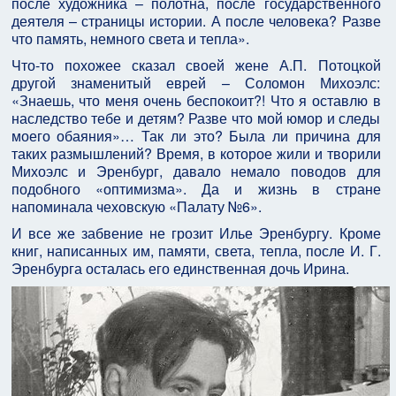
после художника – полотна, после государственного
деятеля – страницы истории. А после человека? Разве
что память, немного света и тепла».
Что-то похожее сказал своей жене А.П. Потоцкой
другой знаменитый еврей – Соломон Михоэлс:
«Знаешь, что меня очень беспокоит?! Что я оставлю в
наследство тебе и детям? Разве что мой юмор и следы
моего обаяния»… Так ли это? Была ли причина для
таких размышлений? Время, в которое жили и творили
Михоэлс и Эренбург, давало немало поводов для
подобного «оптимизма». Да и жизнь в стране
напоминала чеховскую «Палату №6».
И все же забвение не грозит Илье Эренбургу. Кроме
книг, написанных им, памяти, света, тепла, после И. Г.
Эренбурга осталась его единственная дочь Ирина.