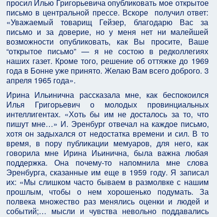
просил Илью Григорьевича опубликовать мое открытое
письмо в центральной прессе. Вскоре получил ответ:
«Уважаемый товарищ Гейзер, благодарю Вас за
письмо и за доверие, но у меня нет ни малейшей
возможности опубликовать, как Вы просите, Ваше
“открытое письмо” — я не состою в редколлегиях
наших газет. Кроме того, решение об оттяжке до 1969
года в Бонне уже принято. Желаю Вам всего доброго. 3
апреля 1965 года».
Ирина Ильинична рассказала мне, как беспокоился
Илья Григорьевич о молодых провинциальных
интеллигентах. «Хоть бы им не досталось за то, что
пишут мне…» И. Эренбург отвечал на каждое письмо,
хотя он задыхался от недостатка времени и сил. В то
время, в пору публикации мемуаров, для него, как
говорила мне Ирина Иьинична, была важна любая
поддержка. Она почему-то напомнила мне слова
Эренбурга, сказанные им еще в 1959 году. Я записал
их: «Мы слишком часто бываем в размолвке с нашим
прошлым, чтобы о нем хорошенько подумать. За
полвека множество раз менялись оценки и людей и
событий;… мысли и чувства невольно поддавались