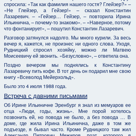
спросила: «Так как фамилия нашего гостя? Глейзер?» –
«Не Глейзер, а Гейзер!» – сказал Константин
Лазаревич. – «Гейзер… Гейзер, – повторила Ирина
Ильинична, – почему-то знакомо». – «Наверное, потому
что фонтанирует», – пошутил Константин Лазаревич.
Разговор затянулся надолго. Мы много курили. За весь
вечер я, кажется, не произнес ни одного слова. Уходя,
Рудницкий спросил хозяйку, можно ли Матвею
Моисеевичу ей звонить. «Безусловно», – ответила она.
Поздно вечером мы поднялись к Константину
Лазаревичу пить кофе. В тот день он подарил мне свою
книгу «Всеволод Мейерхольд».
Было это 4 июля 1988 года.
Встреча с давними письмами
Об Ирине Ильиничне Эренбург я знал из мемуаров ее
отца «Люди, годы, жизнь». Мне порой хотелось
позвонить ей, но повода не было, а без повода … В
доме, где жила Ирина Ильинична, даже в том же
подъезде, я бывал часто. Кроме Рудницкого там жил
Александр Петрович Межиров, поэт, которого я