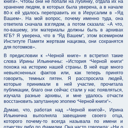
книги». Чтобы они не попали на Лубянку, отдала их на
хранение людям, в которых была уверена, а в начале
80-х ей удалось переправить их в Иерусалим в «Яд
Вашем». На мой вопрос, почему именно туда, она
ответила сначала взглядом, а потом сказала: «А что,
по-вашему, эти материалы должны быть в архивах
КГБ? Я уверена, что в “Яд Вашем”, этом всемирном
Институте Памяти жертвам нацизма, они сохранятся
для потомков».
В предисловии к «Черной книге» я встретил такие
слова Ирины Ильиничны: «История “Черной книги”
похожа на историю нашей страны. В ней еще много
невыясненных фактов или, как теперь принято
говорить, темных пятен. Я расспросила людей,
которые принимали в ней участие, прочитала
публикации, благо они сейчас стали у нас появляться,
изучала разные архивы, и мне удалось отчасти
восстановить запутанную эпопею “Черной книги”».
Думаю, что, работая над «Черной книгой», Ирина
Ильинична выполняла завещание своего отца,
которого почему-то всегда называла по имени и
отчеству либо по фамилии. Она часто говорила: «Ни о