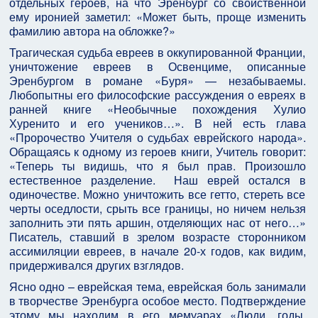
отдельных героев, на что Эренбург со свойственной
ему иронией заметил: «Может быть, проще изменить
фамилию автора на обложке?»
Трагическая судьба евреев в оккупированной Франции,
уничтожение евреев в Освенциме, описанные
Эренбургом в романе «Буря» — незабываемы.
Любопытны его философские рассуждения о евреях в
ранней книге «Необычные похождения Хулио
Хуренито и его учеников…». В ней есть глава
«Пророчество Учителя о судьбах еврейского народа».
Обращаясь к одному из героев книги, Учитель говорит:
«Теперь ты видишь, что я был прав. Произошло
естественное разделение. Наш еврей остался в
одиночестве. Можно уничтожить все гетто, стереть все
черты оседлости, срыть все границы, но ничем нельзя
заполнить эти пять аршин, отделяющих нас от него…»
Писатель, ставший в зрелом возрасте сторонником
ассимиляции евреев, в начале 20-х годов, как видим,
придерживался других взглядов.
Ясно одно – еврейская тема, еврейская боль занимали
в творчестве Эренбурга особое место. Подтверждение
этому мы находим в его мемуарах «Люди, годы,