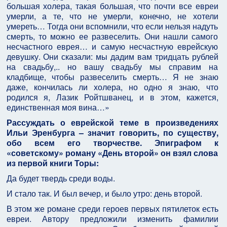
большая холера, такая большая, что почти все евреи
умерли, а те, что не умерли, конечно, не хотели
умереть… Тогда они вспомнили, что если нельзя надуть
смерть, то можно ее развеселить. Они нашли самого
несчастного еврея… и самую несчастную еврейскую
девушку. Они сказали: мы дадим вам тридцать рублей
на свадьбу,.. но вашу свадьбу мы справим на
кладбище, чтобы развеселить смерть… Я не знаю
даже, кончилась ли холера, но одно я знаю, что
родился я, Лазик Ройтшванец, и в этом, кажется,
единственная моя вина…»
Рассуждать о еврейской теме в произведениях
Ильи Эренбурга – значит говорить, по существу,
обо всем его творчестве. Эпиграфом к
«советскому» роману «День второй» он взял слова
из первой книги Торы:
Да будет твердь среди воды.
И стало так. И был вечер, и было утро: день второй.
В этом же романе среди героев первых пятилеток есть
евреи. Автору предложили изменить фамилии