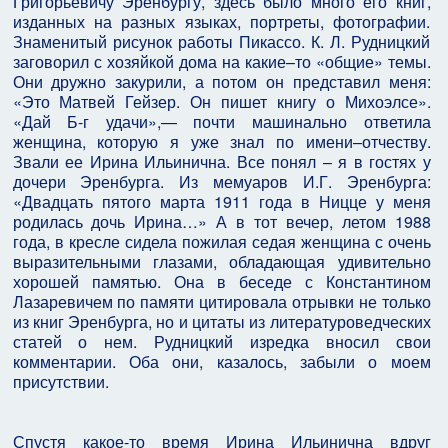
Григорьевичу Эренбургу, здесь было много его книг,
изданных на разных языках, портреты, фотографии.
Знаменитый рисунок работы Пикассо. К. Л. Рудницкий
заговорил с хозяйкой дома на какие–то «общие» темы.
Они дружно закурили, а потом он представил меня:
«Это Матвей Гейзер. Он пишет книгу о Михоэлсе».
«Дай Б-г удачи»,— почти машинально ответила
женщина, которую я уже знал по имени–отчеству.
Звали ее Ирина Ильинична. Все понял – я в гостях у
дочери Эренбурга. Из мемуаров И.Г. Эренбурга:
«Двадцать пятого марта 1911 года в Ницце у меня
родилась дочь Ирина…» А в тот вечер, летом 1988
года, в кресле сидела пожилая седая женщина с очень
выразительными глазами, обладающая удивительно
хорошей памятью. Она в беседе с Константином
Лазаревичем по памяти цитировала отрывки не только
из книг Эренбурга, но и цитаты из литературоведческих
статей о нем. Рудницкий изредка вносил свои
комментарии. Оба они, казалось, забыли о моем
присутствии.
Спустя какое-то время Ирина Ильинична вдруг