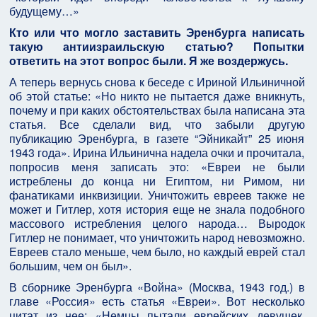
будущему…»
Кто или что могло заставить Эренбурга написать
такую антиизраильскую статью? Попытки
ответить на этот вопрос были. Я же воздержусь.
А теперь вернусь снова к беседе с Ириной Ильиничной
об этой статье: «Но никто не пытается даже вникнуть,
почему и при каких обстоятельствах была написана эта
статья. Все сделали вид, что забыли другую
публикацию Эренбурга, в газете “Эйникайт” 25 июня
1943 года». Ирина Ильинична надела очки и прочитала,
попросив меня записать это: «Евреи не были
истреблены до конца ни Египтом, ни Римом, ни
фанатиками инквизиции. Уничтожить евреев также не
может и Гитлер, хотя история еще не знала подобного
массового истребления целого народа… Выродок
Гитлер не понимает, что уничтожить народ невозможно.
Евреев стало меньше, чем было, но каждый еврей стал
большим, чем он был».
В сборнике Эренбурга «Война» (Москва, 1943 год.) в
главе «Россия» есть статья «Евреи». Вот несколько
цитат из нее: «Немцы пытали еврейских девушек,