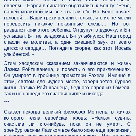
евреям… Евреи в синагоге обратились к Бешту: ”Ребе,
вашей молитвой мы все спаслись”». Но Бешт качает
головой..: «Ваши грехи весили столько, что их не могли
перевесить никакие покаянные слезы… Но вот
раздался крик этого ребенка. Он дунул в дудочку, и Б-г
услышал. Б-г не выдержал. Б-г улыбнулся. Наш город
спасли не молитвы, а один смешной звук от всего
детского сердца… Поглядите скорее, как этот Иоська
улыбается!..»
Этим хасидским сказанием заканчиваются и жизнь
Лазика Ройтшванеца, и повесть о его приключениях.
Он умирает в гробнице праматери Рахели. Именно в
этом, святом для иудеев месте, завершается бурная
жизнь Лазика Ройтшванеца, бедного еврея из Гомеля,
так и не нашедшего счастья нигде и никогда.
***
Сказал некогда великий философ Монтень, в жилах
которого текла еврейская кровь: «Нельзя судить,
счастлив ли кто-нибудь, пока он не умер». С
эренбурговским Лазиком все было ясно еще при жизни,
а, скорее, еще до его появления на свет. «Нет, не из-за