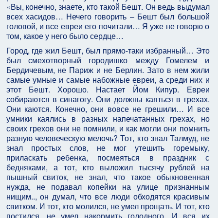
«Вы, конечно, знаете, кто такой Бешт. Он ведь выдумал
всех хасидов… Нечего говорить – Бешт был большой
головой, и все евреи его почитали… Я уже не говорю о
том, какое у него было сердце…
Город, где жил Бешт, был прямо-таки избранный… Это
был смехотворный городишко между Гомелем и
Бердичевым, не Париж и не Берлин. Зато в нем жили
самые умные и самые набожные евреи, а среди них и
этот Бешт. Хорошо. Настает Йом Кипур. Евреи
собираются в синагогу. Они должны каяться в грехах.
Они каются. Конечно, они вовсе не грешили… И все
умники каялись в разных напечатанных грехах, но
своих грехов они не помнили, и как могли они помнить
разную человеческую мелочь? Тот, кто знал Талмуд, не
знал простых слов, не мог утешить горемыку,
приласкать ребенка, посмеяться в праздник с
бедняками, а тот, кто выложил тысячу рублей на
пышный свиток, не знал, что такое обыкновенная
нужда, не подавал копейки на улице признанным
нищим.., он думал, что все люди обходятся красивым
свитком. И тот, кто молился, не умел прощать. И тот, кто
постился, не умел накормить голодного. И вся их