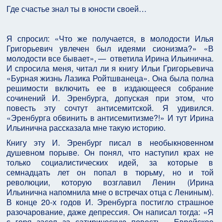
Где счастье знал ты в юности своей…
Я спросил: «Что же получается, в молодости Илья
Григорьевич увлечен был идеями сионизма?» «В
молодости все бывает», — ответила Ирина Ильинична.
И спросила меня, читал ли я книгу Ильи Григорьевича
«Бурная жизнь Лазика Ройтшванеца». Она была полна
решимости включить ее в издающееся собрание
сочинений И. Эренбурга, допуская при этом, что
повесть эту сочтут антисемитской. Я удивился.
«Эренбурга обвинить в антисемитизме?!» И тут Ирина
Ильинична рассказала мне такую историю.
Книгу эту И. Эренбург писал в необыкновенном
душевном порыве. Он понял, что наступил крах не
только социалистических идей, за которые в
семнадцать лет он попал в тюрьму, но и той
революции, которую возглавил Ленин (Ирина
Ильинична напомнила мне о встречах отца с Лениным).
В конце 20-х годов И. Эренбурга постигло страшное
разочарование, даже депрессия. Он написал тогда: «Я
с горя засел за сатирическую повесть… Еврейское