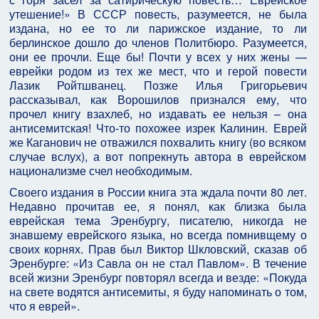
утешение!» В СССР повесть, разумеется, не была
издана, но ее то ли парижское издание, то ли
берлинское дошло до членов Политбюро. Разумеется,
они ее прочли. Еще бы! Почти у всех у них жены —
еврейки родом из тех же мест, что и герой повести
Лазик Ройтшванец. Позже Илья Григорьевич
рассказывал, как Ворошилов признался ему, что
прочел книгу взахлеб, но издавать ее нельзя – она
антисемитская! Что-то похожее изрек Калинин. Еврей
же Каганович не отважился похвалить книгу (во всяком
случае вслух), а вот попрекнуть автора в еврейском
национализме счел необходимым.
Своего издания в России книга эта ждала почти 80 лет.
Недавно прочитав ее, я понял, как близка была
еврейская тема Эренбургу, писателю, никогда не
знавшему еврейского языка, но всегда помнивщему о
своих корнях. Прав был Виктор Шкловский, сказав об
Эренбурге: «Из Савла он не стал Павлом». В течение
всей жизни Эренбург повторял всегда и везде: «Покуда
на свете водятся антисемиты, я буду напоминать о том,
что я еврей».