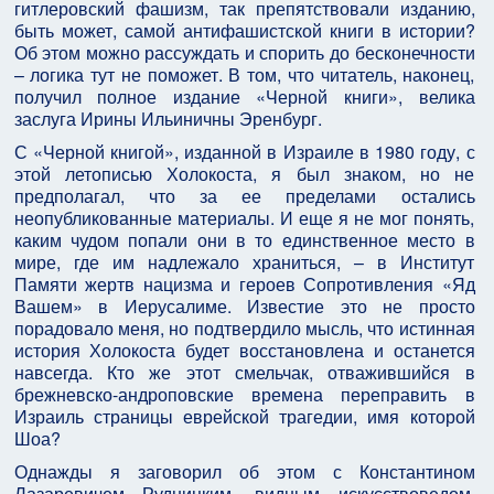
гитлеровский фашизм, так препятствовали изданию,
быть может, самой антифашистской книги в истории?
Об этом можно рассуждать и спорить до бесконечности
– логика тут не поможет. В том, что читатель, наконец,
получил полное издание «Черной книги», велика
заслуга Ирины Ильиничны Эренбург.
С «Черной книгой», изданной в Израиле в 1980 году, с
этой летописью Холокоста, я был знаком, но не
предполагал, что за ее пределами остались
неопубликованные материалы. И еще я не мог понять,
каким чудом попали они в то единственное место в
мире, где им надлежало храниться, – в Институт
Памяти жертв нацизма и героев Сопротивления «Яд
Вашем» в Иерусалиме. Известие это не просто
порадовало меня, но подтвердило мысль, что истинная
история Холокоста будет восстановлена и останется
навсегда. Кто же этот смельчак, отважившийся в
брежневско-андроповские времена переправить в
Израиль страницы еврейской трагедии, имя которой
Шоа?
Однажды я заговорил об этом с Константином
Лазаревичем Рудницким, видным искусствоведом,