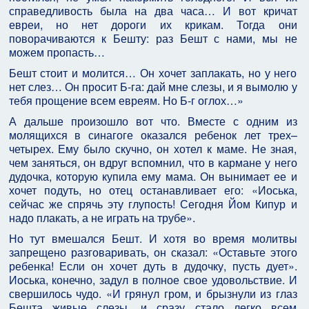
справедливость была на два часа… И вот кричат
евреи, но нет дороги их крикам. Тогда они
поворачиваются к Бешту: раз Бешт с нами, мы не
можем пропасть…
Бешт стоит и молится… Он хочет заплакать, но у него
нет слез… Он просит Б-га: дай мне слезы, и я вымолю у
тебя прощение всем евреям. Но Б-г оглох…»
А дальше произошло вот что. Вместе с одним из
молящихся в синагоге оказался ребенок лет трех–
четырех. Ему было скучно, он хотел к маме. Не зная,
чем заняться, он вдруг вспомнил, что в кармане у него
дудочка, которую купила ему мама. Он вынимает ее и
хочет подуть, но отец останавливает его: «Иоська,
сейчас же спрячь эту глупость! Сегодня Йом Кипур и
надо плакать, а не играть на трубе».
Но тут вмешался Бешт. И хотя во время молитвы
запрещено разговаривать, он сказал: «Оставьте этого
ребенка! Если он хочет дуть в дудочку, пусть дует».
Иоська, конечно, задул в полное свое удовольствие. И
свершилось чудо. «И грянул гром, и брызнули из глаз
Бешта живые слезы, и сразу стало легко всем