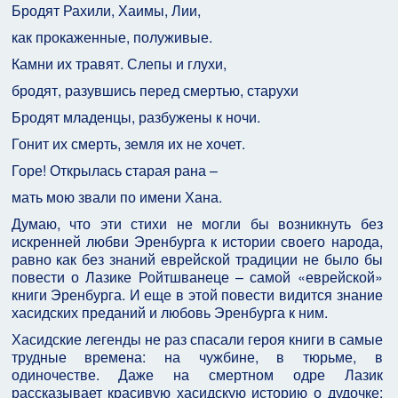
Бродят Рахили, Хаимы, Лии,
как прокаженные, полуживые.
Камни их травят. Слепы и глухи,
бродят, разувшись перед смертью, старухи
Бродят младенцы, разбужены к ночи.
Гонит их смерть, земля их не хочет.
Горе! Открылась старая рана –
мать мою звали по имени Хана.
Думаю, что эти стихи не могли бы возникнуть без
искренней любви Эренбурга к истории своего народа,
равно как без знаний еврейской традиции не было бы
повести о Лазике Ройтшванеце – самой «еврейской»
книги Эренбурга. И еще в этой повести видится знание
хасидских преданий и любовь Эренбурга к ним.
Хасидские легенды не раз спасали героя книги в самые
трудные времена: на чужбине, в тюрьме, в
одиночестве. Даже на смертном одре Лазик
рассказывает красивую хасидскую историю о дудочке: