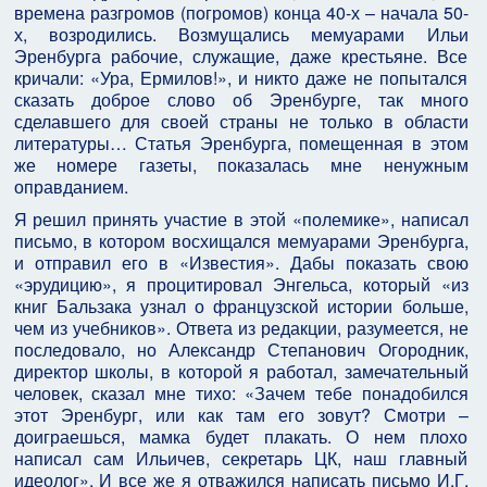
времена разгромов (погромов) конца 40-х – начала 50-
х, возродились. Возмущались мемуарами Ильи
Эренбурга рабочие, служащие, даже крестьяне. Все
кричали: «Ура, Ермилов!», и никто даже не попытался
сказать доброе слово об Эренбурге, так много
сделавшего для своей страны не только в области
литературы… Статья Эренбурга, помещенная в этом
же номере газеты, показалась мне ненужным
оправданием.
Я решил принять участие в этой «полемике», написал
письмо, в котором восхищался мемуарами Эренбурга,
и отправил его в «Известия». Дабы показать свою
«эрудицию», я процитировал Энгельса, который «из
книг Бальзака узнал о французской истории больше,
чем из учебников». Ответа из редакции, разумеется, не
последовало, но Александр Степанович Огородник,
директор школы, в которой я работал, замечательный
человек, сказал мне тихо: «Зачем тебе понадобился
этот Эренбург, или как там его зовут? Смотри –
доиграешься, мамка будет плакать. О нем плохо
написал сам Ильичев, секретарь ЦК, наш главный
идеолог». И все же я отважился написать письмо И.Г.