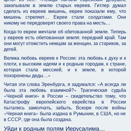
закапывали в землю старых евреев. Гитлер думал
сделать из евреев мишень, евреи показали ему, что
мишень стреляет… Евреи стали солдатами. Они
никому не передоверят своего права на месть…
Когда-то евреи мечтали об обетованной земле. Теперь
у евреев есть обетованная земля: передний край. Там
они могут отомстить немцам за женщин, за стариков, за
детей.
Велика любовь евреев к России: эта любовь к духу и к
плоти, к высоким идеям и к родным городам, к стране,
которая стала мессией, и к земле, в которой
похоронены деды…»
Читая эти слова Эренбурга, я задумался: «А всегда ли
была эта любовь взаимной?» Трагическая судьба
«Черной книги» в России – свидетельство тому, что
Катастрофу европейского еврейства в России
пытались замолчать, забыть. Вскоре после войны
«Черная книга» была издана в Румынии, в США, но не
в СССР, где она была создана.
Уйди к родным полям Иерусалима…