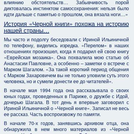
влиянию обстоятельств… Забывчивость порой
диктовалась инстинктом самосохранения: нельзя было
идти дальше с памятью о прошлом, она вязала ноги…»
История «Черной книги» похожа на историю
нашей страны…
Мы часто и подолгу беседовали с Ириной Ильиничной
по телефону, виделись изредка. «Перелом» в наших
отношениях произошел, когда я подарил ей свою книгу
«Еврейская мозаика». Она похвалила мою статью об
Анастасии Павловне, а особенно – заметки о встрече с
Марком Шагалом. «За такой короткий период общения
с Марком Захаровичем вы не только уловили суть этого
человека, но и сумели донести ее до читателей».
В начале мая 1994 года она рассказывала о своих
юных годах, проведенных в Париже, о дружбе с Идой,
дочерью Шагала. В тот день я впервые заговорил с
Ириной Ильиничной о «Черной книге». Записал не весь
ее рассказ. Часть воспроизвожу по памяти.
В начале 70-х годов, занявшись архивом отца, она
обнаружила в нем много материалов из «Черной