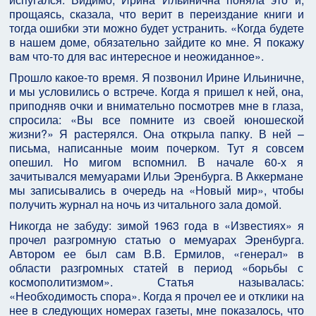
прощаясь, сказала, что верит в переиздание книги и
тогда ошибки эти можно будет устранить. «Когда будете
в нашем доме, обязательно зайдите ко мне. Я покажу
вам что-то для вас интересное и неожиданное».
Прошло какое-то время. Я позвонил Ирине Ильиничне,
и мы условились о встрече. Когда я пришел к ней, она,
приподняв очки и внимательно посмотрев мне в глаза,
спросила: «Вы все помните из своей юношеской
жизни?» Я растерялся. Она открыла папку. В ней –
письма, написанные моим почерком. Тут я совсем
опешил. Но мигом вспомнил. В начале 60-х я
зачитывался мемуарами Ильи Эренбурга. В Аккермане
мы записывались в очередь на «Новый мир», чтобы
получить журнал на ночь из читального зала домой.
Никогда не забуду: зимой 1963 года в «Известиях» я
прочел разгромную статью о мемуарах Эренбурга.
Автором ее был сам В.В. Ермилов, «генерал» в
области разгромных статей в период «борьбы с
космополитизмом». Статья называлась:
«Необходимость спора». Когда я прочел ее и отклики на
нее в следующих номерах газеты, мне показалось, что