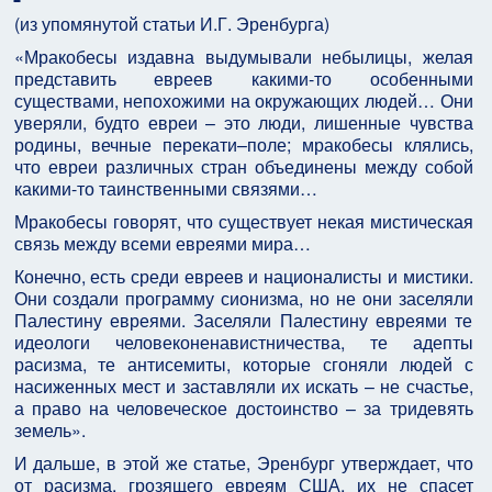
(из упомянутой статьи И.Г. Эренбурга)
«Мракобесы издавна выдумывали небылицы, желая
представить евреев какими-то особенными
существами, непохожими на окружающих людей… Они
уверяли, будто евреи – это люди, лишенные чувства
родины, вечные перекати–поле; мракобесы клялись,
что евреи различных стран объединены между собой
какими-то таинственными связями…
Мракобесы говорят, что существует некая мистическая
связь между всеми евреями мира…
Конечно, есть среди евреев и националисты и мистики.
Они создали программу сионизма, но не они заселяли
Палестину евреями. Заселяли Палестину евреями те
идеологи человеконенавистничества, те адепты
расизма, те антисемиты, которые сгоняли людей с
насиженных мест и заставляли их искать – не счастье,
а право на человеческое достоинство – за тридевять
земель».
И дальше, в этой же статье, Эренбург утверждает, что
от расизма, грозящего евреям США, их не спасет