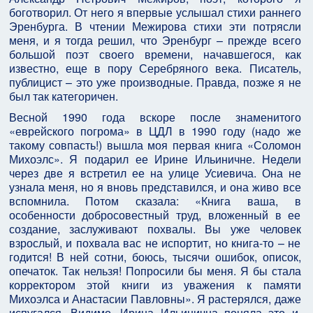
боготворил. От него я впервые услышал стихи раннего
Эренбурга. В чтении Межирова стихи эти потрясли
меня, и я тогда решил, что Эренбург – прежде всего
большой поэт своего времени, начавшегося, как
известно, еще в пору Серебряного века. Писатель,
публицист – это уже производные. Правда, позже я не
был так категоричен.
Весной 1990 года вскоре после знаменитого
«еврейского погрома» в ЦДЛ в 1990 году (надо же
такому совпасть!) вышла моя первая книга «Соломон
Михоэлс». Я подарил ее Ирине Ильиничне. Недели
через две я встретил ее на улице Усиевича. Она не
узнала меня, но я вновь представился, и она живо все
вспомнила. Потом сказала: «Книга ваша, в
особенности добросовестный труд, вложенный в ее
создание, заслуживают похвалы. Вы уже человек
взрослый, и похвала вас не испортит, но книга-то – не
годится! В ней сотни, боюсь, тысячи ошибок, описок,
опечаток. Так нельзя! Попросили бы меня. Я бы стала
корректором этой книги из уважения к памяти
Михоэлса и Анастасии Павловны». Я растерялся, даже
испугался. Видимо, Ирина Ильинична поняла это и,