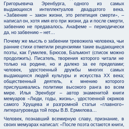
Григорьевича Эренбурга, одного из самых
выдающихся интеллектуалов двадцатого века.
«Забвение – закон жизни, это репетиция смерти», –
написал он, хотя имя его при жизни, да и после смерти,
забвению не предавалось. Анафеме – периодически
да, но забвению – нет…
Почему же мысль о забвении тревожила человека, чьи
ранние стихи отметили рецензиями такие выдающиеся
поэты, как Гумилев, Брюсов, Бальмонт (список можно
продолжить). Писатель, творения которого читали не
только на родине, но и далеко за ее пределами;
человек, удостоенный дружбы многих самых
выдающихся людей культуры и искусства ХХ века;
общественный деятель, к мнению которого
прислушивались политики высокого ранга во всем
мире. Илья Эренбург – автор знаменитой книги
мемуаров «Люди, годы, жизнь», удостоенной окриков
самого Хрущева и разгромной статьи «главного»
литературоведа той поры В.В. Ермилова…
Человек, познавший всемирную славу, признание, в
своих мемуарах написал: «После поэта остаются книги,