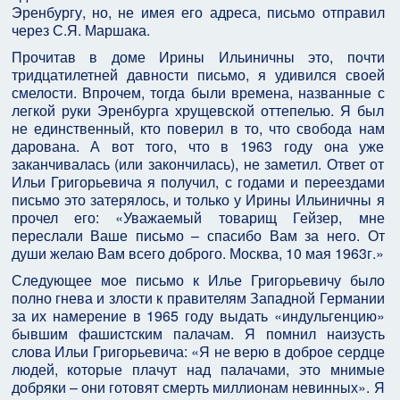
Эренбургу, но, не имея его адреса, письмо отправил
через С.Я. Маршака.
Прочитав в доме Ирины Ильиничны это, почти
тридцатилетней давности письмо, я удивился своей
смелости. Впрочем, тогда были времена, названные с
легкой руки Эренбурга хрущевской оттепелью. Я был
не единственный, кто поверил в то, что свобода нам
дарована. А вот того, что в 1963 году она уже
заканчивалась (или закончилась), не заметил. Ответ от
Ильи Григорьевича я получил, с годами и переездами
письмо это затерялось, и только у Ирины Ильиничны я
прочел его: «Уважаемый товарищ Гейзер, мне
переслали Ваше письмо – спасибо Вам за него. От
души желаю Вам всего доброго. Москва, 10 мая 1963г.»
Следующее мое письмо к Илье Григорьевичу было
полно гнева и злости к правителям Западной Германии
за их намерение в 1965 году выдать «индульгенцию»
бывшим фашистским палачам. Я помнил наизусть
слова Ильи Григорьевича: «Я не верю в доброе сердце
людей, которые плачут над палачами, это мнимые
добряки – они готовят смерть миллионам невинных». Я