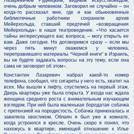
очень добрым человеком. Заговорил не случайно – он
когда-то рассказал мне, где и как обыкновенные
библиотечные работники сохранили архив
Мейерхольда, ставший предтечей «возвращения
Мейерхольда» в наше театроведение. «Что касается
тайны интересующего вас вопроса, – могу открыть ее
вам. Даже сегодня. Но договоримся сразу – если мы
через пять минут окажемся у человека,
переправившего материалы “Черной книги” в Израиль,
вы не будете задавать вопросы на эту тему, если она
сама не заговорит об этом».
Константин Лазаревич набрал какой-то номер
телефона, сообщил, что сигареты у него есть, хватит на
всех. Мы вышли к лифту, спустились на первый этаж.
Дверь квартиры уже была открыта. У входа нас ждала
женщина среднего роста с внимательным изучающим
взглядом. При ней была маленькая бородатая собачка
с претензией на породистость. Собачка принюхалась и
завиляла хвостиком. Облаян я был уже в комнате,
когда устроился в кресле. Очень скоро я понял, что
нахожусь в квартире, имеющей отношение к Илье