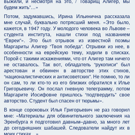
выжили, и несмотря на это, / Товарищ Алигер, мы
будем жить”…»
Потом, задумавшись, Ирина Ильинична рассказала
мне случай, буквально потрясший меня. «Это было,
кажется, в 1947 году. У молодого человека во Львове –
студента института, нашли стихи под названием
“Евреи”». Это был отрывок из известной поэмы
Маргариты Алигер “Твоя победа”. Отрывки из нее, в
особенности на еврейскую тему, ходили в списках.
Порой с такими искажениями, что от Алигер там ничего
не оставалось. Так вот, обладатель “рукописи” был
арестован и обвинен в авторстве этих стихов,
“националистических и антисоветских”. Не помню, то ли
он сам, то ли кто-то из его близких обратился к Илье
Григорьевичу. Он послал гневную телеграмму, потом
Маргарите Иосифовне пришлось “подтвердить” свое
авторство. Студент был спасен от тюрьмы».
В конце сороковых Илья Григорьевич не раз говорил
мне: «Материалы для обвинительного заключения на
Эренбурга я подготовил давным–давно, за много лет
до сегодняшних шабашей. Следователи найдут их в
моих стихах…»