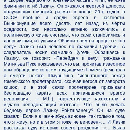
фамилии погиб Лазик». Он оказался жертвой доносов,
получивших широкий размах в конце 20-х годов в
СССР вообще и среди евреев в частности.
Вынырнувшие всего десять лет назад из черты
оседлости, они настолько активно включились в
политическую жизнь системы, что сами становились и
доносчиками, и судьями. Обвинителем на процессе «по
делу» Лазика был человек по фамилии Гуревич. А
следователь носил фамилию Кугель. Обращаясь к
Лазику, он говорит: «Перейдем к делу: гражданка
Матильда Пуке показывает, что вы, прочитав известное
вам обращение ко всем трудящимся Гомеля (речь шла
о смерти некого Шмурыгина, “испытанного вождя
гомельского пролетариата, скончавшегося от заворота
кишок”, и в этой связи пролетариев призывали
беспощадно карать всех притаившихся врагов
революции… – М.Г.), торжествующе захохотали и
издали неподобающий возглас». Что было делать
бедному еврею Лазику Ройтшванецу? Он на суде
сказал: «Если я в чем-нибудь виновен, так только в том,
что я живу, но и в этом я тоже не виновен»… И Лазик
рассказал суду историю своего рождения: «… Была