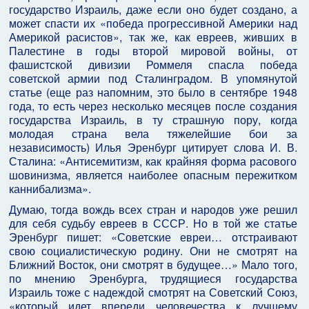
государство Израиль, даже если оно будет создано, а
может спасти их «победа прогрессивной Америки над
Америкой расистов», так же, как евреев, живших в
Палестине в годы второй мировой войны, от
фашистской дивизии Роммеля спасла победа
советской армии под Сталинградом. В упомянутой
статье (еще раз напомним, это было в сентябре 1948
года, то есть через несколько месяцев после создания
государства Израиль, в ту страшную пору, когда
молодая страна вела тяжелейшие бои за
независимость) Илья Эренбург цитирует слова И. В.
Сталина: «Антисемитизм, как крайняя форма расового
шовинизма, является наиболее опасным пережитком
каннибализма».
Думаю, тогда вождь всех стран и народов уже решил
для себя судьбу евреев в СССР. Но в той же статье
Эренбург пишет: «Советские евреи… отстраивают
свою социалистическую родину. Они не смотрят на
Ближний Восток, они смотрят в будущее…» Мало того,
по мнению Эренбурга, трудящиеся государства
Израиль тоже с надеждой смотрят на Советский Союз,
«который идет впереди человечества к лучшему