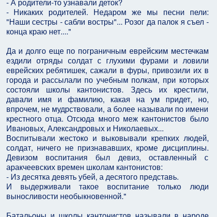
- А родители-то узнавали деток?
- Никаких родителей. Недаром же мы песни пели:
"Наши сестры - сабли востры"... Розог да палок я съел -
конца краю нет...."
Да и долго еще по пограничным еврейским местечкам
ездили отряды солдат с глухими фурами и ловили
еврейских ребятишек, сажали в фуры, привозили их в
города и рассылали по учебным полкам, при которых
состояли школы кантонистов. Здесь их крестили,
давали имя и фамилию, какая на ум придет, но,
впрочем, не мудрствовали, а более называли по имени
крестного отца. Отсюда много меж кантонистов было
Ивановых, Александровых и Николаевых...
Воспитывали жестоко и выковывали крепких людей,
солдат, ничего не признававших, кроме дисциплины.
Девизом воспитания был девиз, оставленный с
аракчеевских времен школам кантонистов:
- Из десятка девять убей, а десятого представь.
И выдерживали такое воспитание только люди
выносливости необыкновенной."
Батальоны и школы кантонистов называли в народе