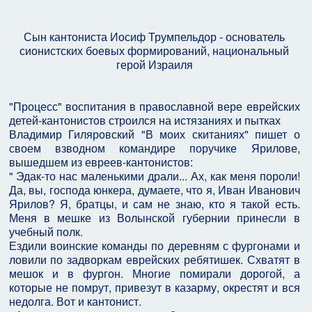
Сын кантониста Иосиф Трумпельдор - основатель
сионистских боевых формирований, национальный
герой Израиля
"Процесс" воспитания в православной вере еврейских
детей-кантонистов строился на истязаниях и пытках
Владимир Гиляровский "В моих скитаниях" пишет о
своем взводном командире поручике Ярилове,
вышедшем из евреев-кантонистов:
" Эдак-то нас маленькими драли... Ах, как меня пороли!
Да, вы, господа юнкера, думаете, что я, Иван Иванович
Ярилов? Я, братцы, и сам не знаю, кто я такой есть.
Меня в мешке из Волынской губернии принесли в
учебный полк.
Ездили воинские команды по деревням с фургонами и
ловили по задворкам еврейских ребятишек. Схватят в
мешок и в фургон. Многие помирали дорогой, а
которые не помрут, привезут в казарму, окрестят и вся
недолга. Вот и кантонист.