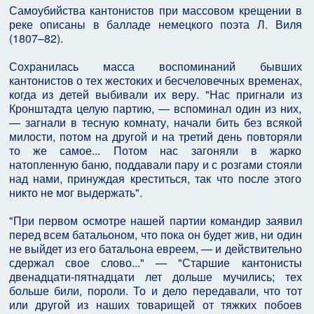
Самоубийства кантонистов при массовом крещении в
реке описаны в балладе немецкого поэта Л. Виля
(1807–82).
Сохранилась масса воспоминаний бывших
кантонистов о тех жестоких и бесчеловечных временах,
когда из детей выбивали их веру. "Нас пригнали из
Кронштадта целую партию, — вспоминал один из них,
— загнали в тесную комнату, начали бить без всякой
милости, потом на другой и на третий день повторяли
то же самое... Потом нас загоняли в жарко
натопленную баню, поддавали пару и с розгами стояли
над нами, принуждая креститься, так что после этого
никто не мог выдержать".
"При первом осмотре нашей партии командир заявил
перед всем батальоном, что пока он будет жив, ни один
не выйдет из его батальона евреем, — и действительно
сдержал свое слово..." — "Старшие кантонисты
двенадцати-пятнадцати лет дольше мучились; тех
больше били, пороли. То и дело передавали, что тот
или другой из наших товарищей от тяжких побоев