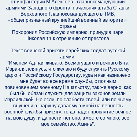
от инфантерии М.Алексеев - главнокомандующий
армиями Западного фронта. начальник штаба Ставки
Верховного Главнокомандующего в 1МВ,
«общепризнанный крупнейший военный авторитет»
страны
Похоронил Российскую империю, принудив царя
Николая 11 к отречению от престола
Текст воинской присяги еврейских солдат русской
армии:
“Именем Ад-ная живаго, Всемогущаго и вечнаго Б-га
Израиля, клянусь, что желаю и буду служить Русскому
царю и Российскому Государству, куда и как назначено
мне будет во все время службы, с полным
повиновением военному Начальству, так же верно, как
был бы обязан служить для защиты законов земли
Израильской. Но если, по слабости своей, или по чьему
внушению, нарушу даваемую мной на верность
военной службы присягу, то да падет проклятие вечное
на мою душу, и да постигнет оно, вместе со мною, все
мое семейство. Аминь”.