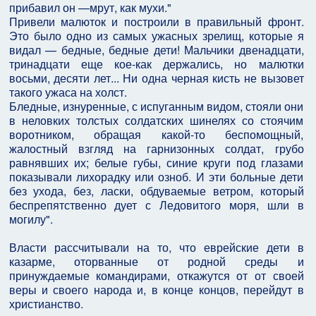
прибавил он —мрут, как мухи."
Привели малюток и построили в правильный фронт.
Это было одно из самых ужасных зрелищ, которые я
видал — бедные, бедные дети! Мальчики двенадцати,
тринадцати еще кое-как держались, но малютки
восьми, десяти лет... Ни одна черная кисть не вызовет
такого ужаса на холст.
Бледные, изнуренные, с испуганным видом, стояли они
в неловких толстых солдатских шинелях со стоячим
воротником, обращая какой-то беспомощный,
жалостный взгляд на гарнизонных солдат, грубо
равнявших их; белые губы, синие круги под глазами
показывали лихорадку или озноб. И эти больные дети
без ухода, без, ласки, обдуваемые ветром, который
беспрепятственно дует с Ледовитого моря, шли в
могилу".
Власти рассчитывали на то, что еврейские дети в
казарме, оторванные от родной среды и
принуждаемые командирами, откажутся от от своей
веры и своего народа и, в конце концов, перейдут в
христианство.