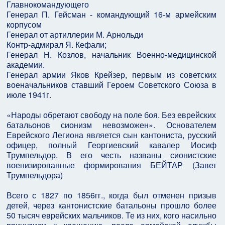
Главнокомандующего
Генерал П. Гейсман - командующий 16-м армейским
корпусом
Генерал от артиллерии М. Арнольди
Контр-адмирал Я. Кефали;
Генерал Н. Козлов, начальник Военно-медицинской
академии.
Генерал армии Яков Крейзер, первым из советских
военачальников ставший Героем Советского Союза в
июле 1941г.
«Народы обретают свободу на поле боя. Без еврейских
батальонов сионизм невозможен». Основателем
Еврейского Легиона является сын кантониста, русский
офицер, полный Георгиевский кавалер Иосиф
Трумпельдор. В его честь названы сионистские
военизированные формирования БЕЙТАР (Завет
Трумпельдора)
Всего с 1827 по 1856гг., когда был отменен призыв
детей, через кантонистские батальоны прошло более
50 тысяч еврейских мальчиков. Те из них, кого насильно