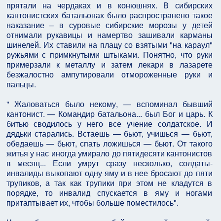
прятали на чердаках и в конюшнях. В сибирских
кантонистских батальонах было распространено такое
наказание – в суровые сибирские морозы у детей
отнимали рукавицы и намертво зашивали карманы
шинелей. Их ставили на плацу со взятыми "на караул"
ружьями с примкнутыми штыками. Понятно, что руки
примерзали к металлу и затем лекари в лазарете
безжалостно ампутировали отмороженные руки и
пальцы.
" Жаловаться было некому, — вспоминал бывший
кантонист. — Командир батальона... был Бог и царь. К
битью сводилось у него все учение солдатское. И
дядьки старались. Встаешь — бьют, учишься — бьют,
обедаешь — бьют, спать ложишься — бьют. От такого
житья у нас иногда умирало до пятидесяти кантонистов
в месяц... Если умрут сразу несколько, солдаты-
инвалиды выкопают одну яму и в нее бросают до пяти
трупиков, а так как трупики при этом не кладутся в
порядке, то инвалид спускается в яму и ногами
притаптывает их, чтобы больше поместилось".