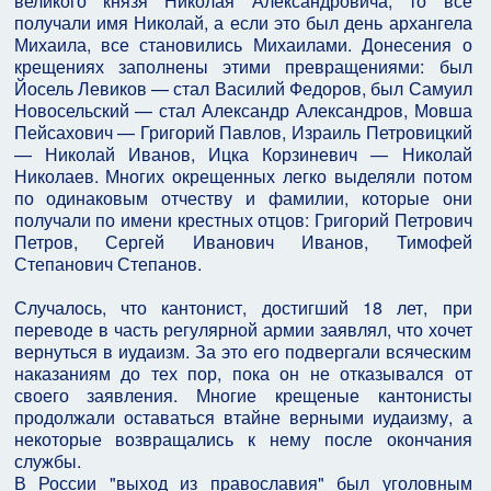
великого князя Николая Александровича, то все
получали имя Николай, а если это был день архангела
Михаила, все становились Михаилами. Донесения о
крещениях заполнены этими превращениями: был
Йосель Левиков — стал Василий Федоров, был Самуил
Новосельский — стал Александр Александров, Мовша
Пейсахович — Григорий Павлов, Израиль Петровицкий
— Николай Иванов, Ицка Корзиневич — Николай
Николаев. Многих окрещенных легко выделяли потом
по одинаковым отчеству и фамилии, которые они
получали по имени крестных отцов: Григорий Петрович
Петров, Сергей Иванович Иванов, Тимофей
Степанович Степанов.
Случалось, что кантонист, достигший 18 лет, при
переводе в часть регулярной армии заявлял, что хочет
вернуться в иудаизм. За это его подвергали всяческим
наказаниям до тех пор, пока он не отказывался от
своего заявления. Многие крещеные кантонисты
продолжали оставаться втайне верными иудаизму, а
некоторые возвращались к нему после окончания
службы.
В России "выход из православия" был уголовным