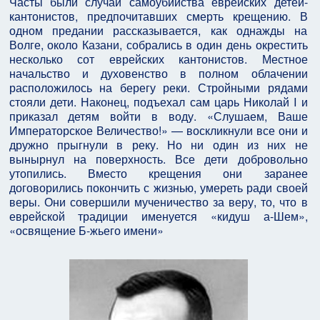
Часты были случаи самоубийства еврейских детей-
кантонистов, предпочитавших смерть крещению. В
одном предании рассказывается, как однажды на
Волге, около Казани, собрались в один день окрестить
несколько сот еврейских кантонистов. Местное
начальство и духовенство в полном облачении
расположилось на берегу реки. Стройными рядами
стояли дети. Наконец, подъехал сам царь Николай I и
приказал детям войти в воду. «Слушаем, Ваше
Императорское Величество!» — воскликнули все они и
дружно прыгнули в реку. Но ни один из них не
вынырнул на поверхность. Все дети добровольно
утопились. Вместо крещения они заранее
договорились покончить с жизнью, умереть ради своей
веры. Они совершили мученичество за веру, то, что в
еврейской традиции именуется «кидуш а-Шем»,
«освящение Б-жьего имени»