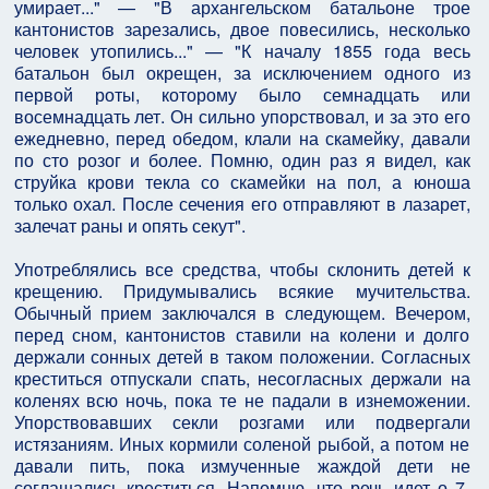
умирает..." — "В архангельском батальоне трое
кантонистов зарезались, двое повесились, несколько
человек утопились..." — "К началу 1855 года весь
батальон был окрещен, за исключением одного из
первой роты, которому было семнадцать или
восемнадцать лет. Он сильно упорствовал, и за это его
ежедневно, перед обедом, клали на скамейку, давали
по сто розог и более. Помню, один раз я видел, как
струйка крови текла со скамейки на пол, а юноша
только охал. После сечения его отправляют в лазарет,
залечат раны и опять секут".
Употреблялись все средства, чтобы склонить детей к
крещению. Придумывались всякие мучительства.
Обычный прием заключался в следующем. Вечером,
перед сном, кантонистов ставили на колени и долго
держали сонных детей в таком положении. Согласных
креститься отпускали спать, несогласных держали на
коленях всю ночь, пока те не падали в изнеможении.
Упорствовавших секли розгами или подвергали
истязаниям. Иных кормили соленой рыбой, а потом не
давали пить, пока измученные жаждой дети не
соглашались креститься. Напомню, что речь идет о 7-