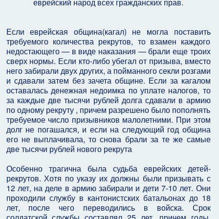
еврейский народ всех гражданских прав.
Если еврейская община(кагал) не могла поставить
требуемого количества рекрутов, то взамен каждого
недостающего — в виде наказания — брали еще троих
сверх нормы. Если кто-либо убегал от призыва, вместо
него забирали двух других, а пойманного секли розгами
и сдавали затем без зачета общине. Если за кагалом
оставалась денежная недоимка по уплате налогов, то
за каждые две тысячи рублей долга сдавали в армию
по одному рекруту , причем разрешено было пополнять
требуемое число призывников малолетними. При этом
долг не погашался, и если на следующий год община
его не выплачивала, то снова брали за те же самые
две тысячи рублей нового рекрута
Особенно трагична была судьба еврейских детей-
рекрутов. Хотя по указу их должны были призывать с
12 лет, на деле в армию забирали и дети 7-10 лет. Они
проходили службу в кантонистских батальонах до 18
лет, после чего переводились в войска. Срок
солдатской службы составлял 25 лет, причем годы,