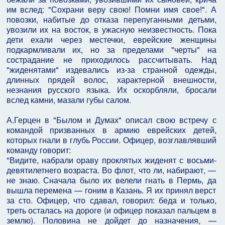
им вслед: "Сохрани веру свою! Помни имя свое!". А
повозки, набитые до отказа перепуганными детьми,
увозили их на восток, в ужасную неизвестность. Пока
дети ехали через местечки, еврейские женщины
подкармливали их, но за пределами "черты" на
сострадание не приходилось рассчитывать. Над
"жиденятами" издевались из-за странной одежды,
длинных прядей волос, характерной внешности,
незнания русского языка. Их оскорбляли, бросали
вслед камни, мазали губы салом.
А.Герцен в "Былом и Думах" описал свою встречу с
командой призванных в армию еврейских детей,
которых гнали в глубь России. Офицер, возглавлявший
команду говорит:
"Видите, набрали ораву проклятых жиденят с восьми-
девятилетнего возраста. Во флот, что ли, набирают, —
не знаю. Сначала было их велели гнать в Пермь, да
вышла перемена — гоним в Казань. Я их принял верст
за сто. Офицер, что сдавал, говорил: беда и только,
треть осталась на дороге (и офицер показал пальцем в
землю). Половина не дойдет до назначения, —