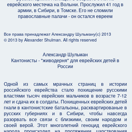
еврейского местечка на Волыни. Прослужил 41 год в
армии, в Сибири, в Томске. Его не сломили
православные палачи - он остался евреем
Все права принадлежат Александру Шульману(с) 2013
© 2013 by Alexander Shulman. All rights reserved
Александр Шульман
Кантонисты - "живодерня" для еврейских детей в
России
Одной из самых мрачных страниц в истории
российского еврейства стало похищение русскими
властями тысяч еврейских мальчиков в возрасте 7-12
лет и сдача их в солдаты. Похищенных еврейских детей
гнали в кантонистские батальоны, расквартированые в
русских губерниях и в Сибири, чтобы навсегда
разорвать все связи с близкими, своим народом и
своей верой. Этот многолетний геноцид еврейского
народа происходил на протяжении царствования