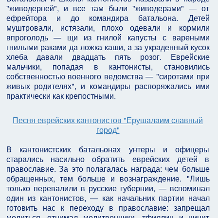
"живодерней", и все там были "живодерами" — от
ефрейтора и до командира батальона. Детей
муштровали, истязали, плохо одевали и кормили
впроголодь — щи из гнилой капусты с вареными
гнилыми раками да ложка каши, а за украденный кусок
хлеба давали двадцать пять розог. Еврейские
мальчики, попадая в кантонисты, становились
собственностью военного ведомства — "сиротами при
живых родителях", и командиры распоряжались ими
практически как крепостными.
Песня еврейских кантонистов "Ерушалаим славный
город"
В кантонистских батальонах унтеры и офицеры
старались насильно обратить еврейских детей в
православие. За это полагалась награда: чем больше
обращенных, тем больше и вознаграждение. "Лишь
только перевалили в русские губернии, — вспоминал
один из кантонистов, — как начальник партии начал
готовить нас к переходу в православие: запрещал
молиться, отнимал молитвенники, тфиллин и цицит