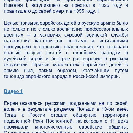
Николая I, вступившего на престол в 1825 году и
правившего до своей смерти в 1855 году. I
Целью призыва еврейских детей в русскую армию было
не только и не столько воспитание профессиональных
военных – в условиях суровой воинской службы
малолетних кантонистов пытками и истязаниями
принуждали к принятию православия, что означало
полный разрыв связей с еврейским народом и
иудейской верой и быстрое растворение в русском
окружении. Призыв малолетних еврейских детей в
армию был, таким образом, кратчайшим путем
геноцида еврейского народа в Российской империи.
Видео 1
Евреи оказались русскими подданными не по своей
воле, а в результате разделов Польши в 18-ом веке.
Тогда к России отошли обширные территории
поделенной Речи Посполитой, на которых с 11 века
проживали многочисленные еврейские общины.
Отношения еврейских общин с властями в польском