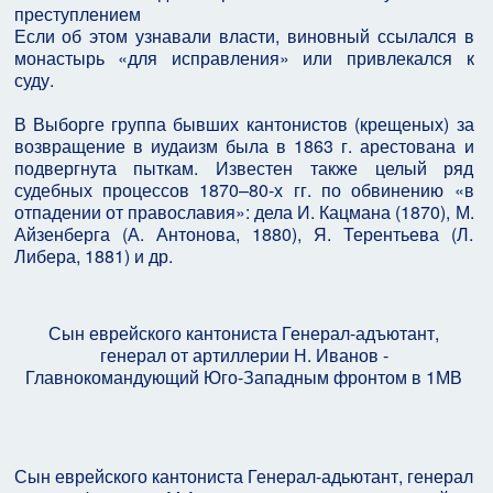
преступлением
Если об этом узнавали власти, виновный ссылался в
монастырь «для исправления» или привлекался к
суду.
В Выборге группа бывших кантонистов (крещеных) за
возвращение в иудаизм была в 1863 г. арестована и
подвергнута пыткам. Известен также целый ряд
судебных процессов 1870–80-х гг. по обвинению «в
отпадении от православия»: дела И. Кацмана (1870), М.
Айзенберга (А. Антонова, 1880), Я. Терентьева (Л.
Либера, 1881) и др.
Сын еврейского кантониста Генерал-адъютант,
генерал от артиллерии Н. Иванов -
Главнокомандующий Юго-Западным фронтом в 1МВ
Сын еврейского кантониста Генерал-адьютант, генерал