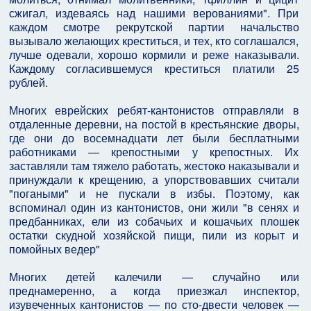
сжигал, издеваясь над нашими верованиями". При
каждом смотре рекрутской партии начальство
вызывало желающих креститься, и тех, кто соглашался,
лучше одевали, хорошо кормили и реже наказывали.
Каждому согласившемуся креститься платили 25
рублей.
Многих еврейских ребят-кантонистов отправляли в
отдаленные деревни, на постой в крестьянские дворы,
где они до восемнадцати лет были бесплатными
работниками — крепостными у крепостных. Их
заставляли там тяжело работать, жестоко наказывали и
принуждали к крещению, а упорствовавших считали
"погаными" и не пускали в избы. Поэтому, как
вспоминал один из кантонистов, они жили "в сенях и
предбанниках, ели из собачьих и кошачьих плошек
остатки скудной хозяйской пищи, пили из корыт и
помойных ведер"
Многих детей калечили — случайно или
преднамеренно, а когда приезжал инспектор,
изувеченных кантонистов — по сто-двести человек —