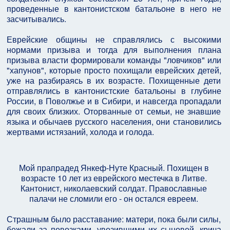
проведенные в кантонистском батальоне в него не
засчитывались.
Еврейские общины не справлялись с высокими
нормами призыва и тогда для выполнения плана
призыва власти формировали команды "ловчиков" или
"хапунов", которые просто похищали еврейских детей,
уже на разбираясь в их возрасте. Похищенные дети
отправлялись в кантонистские батальоны в глубине
России, в Поволжье и в Сибири, и навсегда пропадали
для своих близких. Оторванные от семьи, не знавшие
языка и обычаев русского населения, они становились
жертвами истязаний, холода и голода.
Мой прапрадед Янкеф-Нуте Красный. Похищен в
возрасте 10 лет из еврейского местечка в Литве.
Кантонист, николаевский солдат. Православные
палачи не сломили его - он остался евреем.
Страшным было расставание: матери, пока были силы,
бежали за повозками, увозившими их сыновей, крича