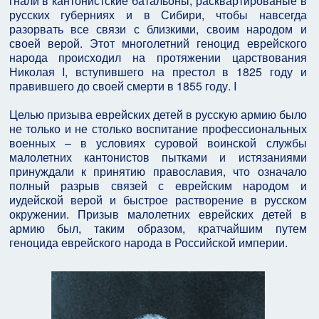
гнали в кантонистские батальоны, расквартированые в
русских губерниях и в Сибири, чтобы навсегда
разорвать все связи с близкими, своим народом и
своей верой. Этот многолетний геноцид еврейского
народа происходил на протяжении царствования
Николая I, вступившего на престол в 1825 году и
правившего до своей смерти в 1855 году. I
Целью призыва еврейских детей в русскую армию было
не только и не столько воспитание профессиональных
военных – в условиях суровой воинской службы
малолетних кантонистов пытками и истязаниями
принуждали к принятию православия, что означало
полный разрыв связей с еврейским народом и
иудейской верой и быстрое растворение в русском
окружении. Призыв малолетних еврейских детей в
армию был, таким образом, кратчайшим путем
геноцида еврейского народа в Российской империи.