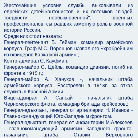
Жесточайшие условия службы выковывали из
еврейских детей-кантонистов и их потомков "людей
твердости необыкновенной", военных
профессионалов, сыгравших заметную роль в военной
истории России.
Среди них стоит назвать:
Генерал-лейтенант В. Гейман, командир армейского
корпуса. Граф М.С. Воронцов назвал его «храбрейшим
из офицеров Кавказкой армии» ;
Контр-адмирал С. Кауфман;
Генерал-майор С. Цейль, командир дивизии, погиб на
фронте в 1915 г.;
Генерал-майор А. Хануков -, начальник штаба
армейского корпуса. Расстрелян в 1918г. за отказ
служить в Красной Армии
Вице-адмирал А. Сапсай - начальник штаба
Черноморского флота, командир бригады крейсеров,;
Генерал-адъютант, генерал от артиллерии Н. Иванов -
Главнокомандующий Юго-Западным фронтом.
Генерал-адьютант, генерал от инфантерии М.Алексеев
- главнокомандующий армиями Западного фронта.
начальник штаба Ставки Верховного