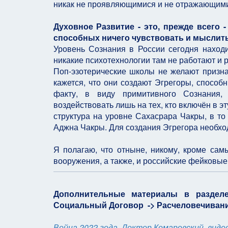
никак не проявляющимися и не отражающими
Духовное Развитие - это, прежде всего 
способных ничего чувствовать и мыслить
Уровень Сознания в России сегодня находи
никакие психотехнологии там не работают и ра
Поп-эзотерические школы не желают призн
кажется, что они создают Эгрегоры, способ
факту, в виду примитивного Сознания
воздействовать лишь на тех, кто включён в 
структура на уровне Сахасрара Чакры, в то
Аджна Чакры. Для создания Эгрегора необхо
Я полагаю, что отныне, никому, кроме сам
вооружения, а также, и российские фейковые 
Дополнительные материалы в раздел
Социальный Договор
-> Расчеловечиван
Война 2022 года. Доктор Комаровский, виде