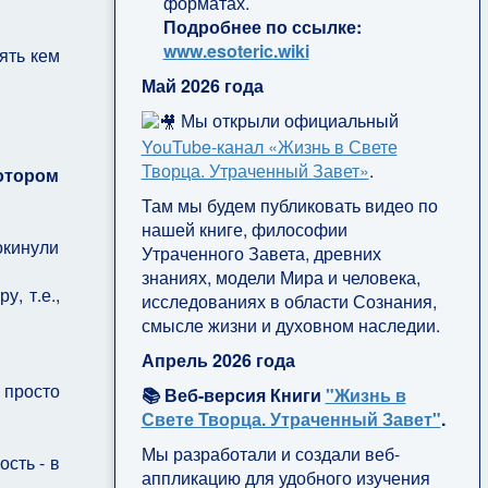
форматах.
Подробнее по ссылке:
www.esoteric.wiki
ять кем
Май 2026 года
Мы открыли официальный
YouTube‑канал «Жизнь в Свете
Творца. Утраченный Завет»
.
отором
Там мы будем публиковать видео по
нашей книге, философии
окинули
Утраченного Завета, древних
знаниях, модели Мира и человека,
, т.е.,
исследованиях в области Сознания,
смысле жизни и духовном наследии.
Апрель 2026 года
 просто
📚 Веб-версия Книги
"Жизнь в
Свете Творца. Утраченный Завет"
.
Мы разработали и создали веб-
сть - в
аппликацию для удобного изучения