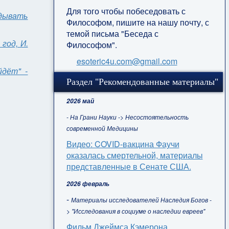
Для того чтобы побеседовать с
дывать
Философом, пишите на нашу почту, с
темой письма "Беседа с
год, И.
Философом".
esoteric4u.com@gmail.com
йдёт" -
Раздел "Рекомендованные материалы"
2026 май
- На Грани Науки -> Несостоятельность
современной Медицины
Видео: COVID-вакцина Фаучи
оказалась смертельной, материалы
представленные в Сенате США.
2026 февраль
-
Материалы исследователей Наследия Богов -
> "Исследования в социуме о наследии евреев"
Фильм Джеймса Кэмерона