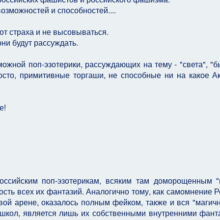
озможностей и способностей....
 от страха и не высовываться.
они будут рассуждать.
ожной поп-эзотерики, рассуждающих на тему - "света", "б
просто, примитивные торгаши, не способные ни на какое А
е!
оссийским поп-эзотерикам, всяким там доморощенным "
сть всех их фантазий. Аналогично тому, как самомнение Р
ой арене, оказалось полным фейком, также и вся "магичн
 школ, является лишь их собственными внутренними фант