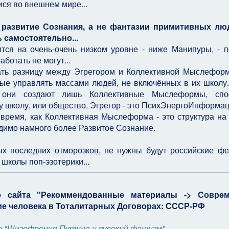
ся во внешнем мире...
- развитие Сознания, а не фантазии примитивных лю
 самостоятельно...
тся на очень-очень низком уровне - ниже Манипуры, - п
ботать не могут...
ать разницу между Эгрегором и Коллективной Мыслефор
ные управлять массами людей, не включённых в их школу.
, они создают лишь Коллективные Мыслеформы, спо
эту школу, или общество. Эгрегор - это ПсихЭнергоИнформа
 время, как Коллективная Мыслеформа - это структура на
димо намного более Развитое Сознание.
ых последних отморозков, не нужны будут российские ф
школы поп-эзотерики...
е сайта "Рекоммендованные материалы -> Совре
ие человека в Тоталитарных Договорах: СССР-РФ
о "Шизофрения Путина и русский фашизм".