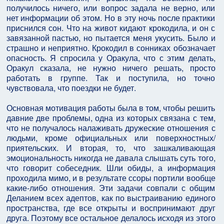
получилось ничего, или вопрос задала не верно, или
нет информации об этом. Но в эту ночь после практики
приснился сон. Что на живот кидают крокодила, и он с
завязанной пастью, но пытается меня укусить. Было и
страшно и неприятно. Крокодил в сонниках обозначает
опасность. Я спросила у Оракула, что с этим делать,
Оракул сказала, не нужно ничего решать, просто
работать в группе. Так и поступила, но точно
чувствовала, что поездки не будет.
Основная мотивация работы была в том, чтобы решить
давние две проблемы, одна из которых связана с тем,
что не получалось налаживать дружеские отношения с
людьми, кроме официальных или поверхностных/
приятельских. И вторая, то, что зашкаливающая
эмоциональность никогда не давала слышать суть того,
что говорит собеседник. Шли обиды, а информация
проходила мимо, и в результате ссоры портили вообще
какие-либо отношения. Эти задачи совпали с общим
Деланием всех адептов, как по выстраиванию единого
пространства, где все открыты и воспринимают друг
друга. Поэтому все остальное делалось исходя из этого