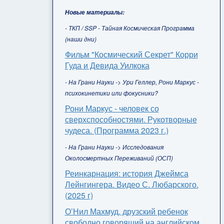
Новые материалы:
- ТКП / SSP - Тайная Космическая Программа
(наши дни)
Фильм "Космический Секрет" Корри
Гуда и Девида Уилкока
- На Грани Науки -> Ури Геллер, Рони Маркус -
психокинетики или фокусники?
Рони Маркус - человек со
сверхспособностями. Рукотворные
чудеса. (Программа 2023 г.)
- На Грани Науки -> Исследования
Околосмертных Переживаний (ОСП)
Реинкарнация: история Джеймса
Лейнгингера. Видео С. Любарского.
(2025 г)
О’Нил Махмуд, друзский ребенок
свободно говорящий на английском,