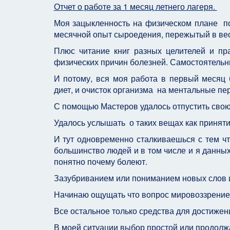
Отчет о работе за 1 месяц летнего лагеря.
Моя зацыкленность на физическом плане по
месячной опыт сыроедения, пережытый в вес
Плюс читание книг разных целителей и п
физических причин болезней. Самостоятельн
И потому, вся моя работа в первый месяц
диет, и очисток организма на ментальные п
С помощью Мастеров удалось отпустить свою
Удалось услышать о таких вещах как принятие
И тут одновременно сталкиваешься с тем чт
большинство людей и в том числе и я данных 
понятно почему болеют.
Зазубриванием или пониманием новых слов и
Начинаю ощущать что вопрос мировоззрение
Все остальное только средства для достижен
В моей ситуации выбор простой или продолж