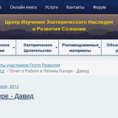
е
Онлайн книга
Услуги
Контакты
Форум
Центр Изучения Эзотерического Наследия
и Развития Сознания
еское
Эзотерическое
Рекомендованные
Объе
ие
Целительство
материалы
ты участников Групп Развития
012
Отчет о Работе в Летнем Лагере - Давид
еря, 2012
ере - Давид