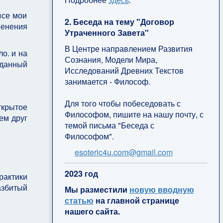
все мои
2. Беседа на тему "Договор
менения
Утраченного Завета"
В Центре направлением Развития
о. и на
Сознания, Модели Мира,
данный
Исследований Древних Текстов
занимается - Философ.
Для того чтобы побеседовать с
ткрытое
Философом, пишите на нашу почту, с
ем друг
темой письма "Беседа с
Философом".
esoteric4u.com@gmail.com
2
023 год
рактики
азбитый
Мы разместили
новую вводную
статью
на главной странице
нашего сайта.