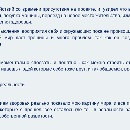
ствий со времени присутствия на проекте. и увидел что 
, покупка машины, переезд на новое место жительства, из
ения здоровья.
мысления, восприятия себя и окружающих пока не произошл
й мир дает трещины и много проблем. так как он соз
т.
моментально сползать. и понятно... как можно строить о
гиваешь людей которые себе тоже врут. и так общаемся, вр
 реальности.
ем здоровья реально показало мою картину мира. и все п
оторые я прошел. все осталось где то . в реальности р
собственной развитости.