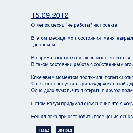
15.09.2012
Отчет за месяц "не работы" на проекте.
В этом месяце мои состояния меня накрыл
здоровьем.
Во время занятий я никак не мог включиться 
В таком состоянии работа с собственным эго
Ключевым моментом послужили попытки откр
Я не смог пропустить критику других в мой ад
Одно дело думать что я открыт, я другое воз
Потом Разум придумал объяснение что я хочу с
Решил пока при остановить посещения основ
Предыдущий: Отчет о Работе в Летнем Лагере -
Следующий: Отчет о Работе в Летнем 
Назад
Вперед