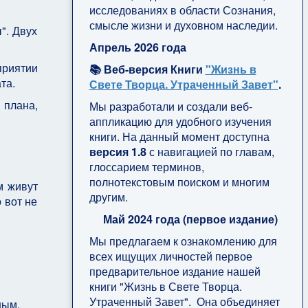
исследованиях в области Сознания,
смысле жизни и духовном наследии.
". Двух
Апрель 2026 года
приятии
📚 Веб-версия Книги
"Жизнь в
ата.
Свете Творца. Утраченный Завет"
.
 плана,
Мы разработали и создали веб-
аппликацию для удобного изучения
книги. На данный момент доступна
версия 1.8
с навигацией по главам,
глоссарием терминов,
полнотекстовым поиском и многим
м живут
другим.
 вот не
Май 2024 года (первое издание)
Мы предлагаем к ознакомлению для
всех ищущих личностей первое
предварительное издание нашей
книги "Жизнь в Свете Творца.
Утраченный Завет". Она объединяет
ным.