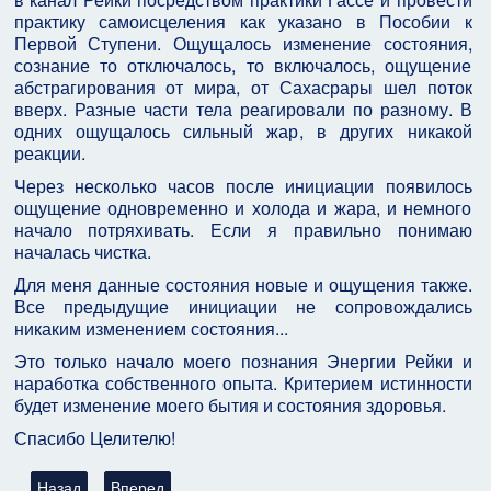
практику самоисцеления как указано в Пособии к
Первой Ступени. Ощущалось изменение состояния,
сознание то отключалось, то включалось, ощущение
абстрагирования от мира, от Сахасрары шел поток
вверх. Разные части тела реагировали по разному. В
одних ощущалось сильный жар, в других никакой
реакции.
Через несколько часов после инициации появилось
ощущение одновременно и холода и жара, и немного
начало потряхивать. Если я правильно понимаю
началась чистка.
Для меня данные состояния новые и ощущения также.
Все предыдущие инициации не сопровождались
никаким изменением состояния...
Это только начало моего познания Энергии Рейки и
наработка собственного опыта. Критерием истинности
будет изменение моего бытия и состояния здоровья.
Спасибо Целителю!
Предыдущий: Отчёт о работе в Эзотерическом Курсе Рейки - 
Следующий: Отчёт о работе в Эзотерическом Курсе
Назад
Вперед