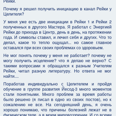
Рейки.
Почему я решил получить инициацию в канал Рейки у
Целителя?
У меня уже есть две инициации в Рейки 1 и Рейки 2
полученных в другого Мастера. Я работал с Энергией
Рейки до прихода в Центр, день в день, на протяжении
года. И символы ставил, и лечил себя и других. Что то
делал, какое то тепло ощущал... но самое главное
оставался при всех своих проблемах со здоровьем.
Не мог понять почему у меня не работает? почему не
могу получить исцеление? что я делаю не верно? С
такими вопросами я обращался к разным Учителям
Рейки, читал разную литературу. Но ответа не мог
найти....
Поработав индивидуально с Целителем и пройдя
обучение в группе развития Йесод-3 много моментов
стали понятными. Много проблем за время работы
было решено (я писал в одно из своих постов), но к
сожалению не все. На сегодняшний день, я очень
хорошо понимаю, что причины болезней лежат не в
физическом теле, а в моем мировоззрении. И со всеми