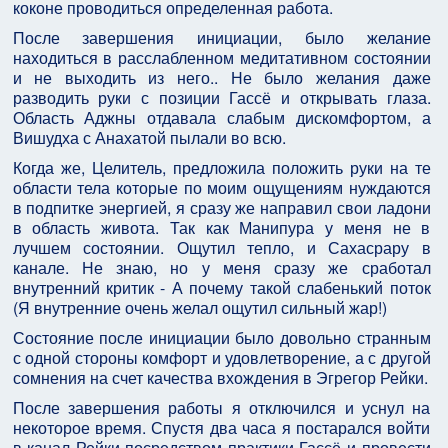
коконе проводиться определенная работа.
После завершения инициации, было желание
находиться в расслабленном медитативном состоянии
и не выходить из него.. Не было желания даже
разводить руки с позиции Гассё и открывать глаза.
Область Аджны отдавала слабым дискомфортом, а
Вишудха с Анахатой пылали во всю.
Когда же, Целитель, предложила положить руки на те
области тела которые по моим ощущениям нуждаются
в подпитке энергией, я сразу же направил свои ладони
в область живота. Так как Манипура у меня не в
лучшем состоянии. Ощутил тепло, и Сахасрару в
канале. Не знаю, но у меня сразу же сработал
внутренний критик - А почему такой слабенький поток
(Я внутренние очень желал ощутил сильный жар!)
Состояние после инициации было довольно странным
с одной стороны комфорт и удовлетворение, а с другой
сомнения на счет качества вхождения в Эгрегор Рейки.
После завершения работы я отключился и уснул на
некоторое время. Спустя два часа я постарался войти
в канал Рейки посредством практики Гассё и провести