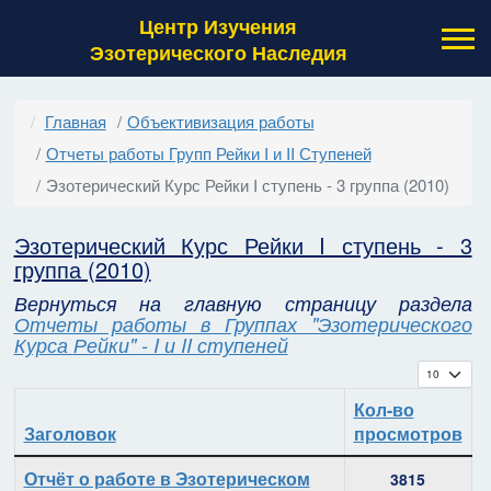
Центр Изучения
Эзотерического Наследия
Главная
Объективизация работы
Отчеты работы Групп Рейки I и II Ступеней
Эзотерический Курс Рейки I ступень - 3 группа (2010)
Эзотерический Курс Рейки I ступень - 3
группа (2010)
Вернуться на главную страницу раздела
Отчеты работы в Группах "Эзотерического
Курса Рейки" - I и II ступеней
Кол-во с
Кол-во
Заголовок
просмотров
Материалы
Отчёт о работе в Эзотерическом
3815