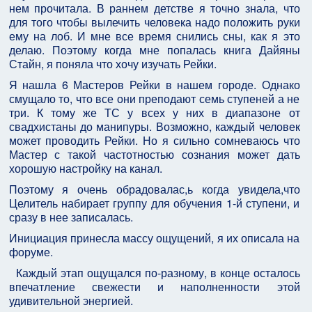
нем прочитала. В раннем детстве я точно знала, что
для того чтобы вылечить человека надо положить руки
ему на лоб. И мне все время снились сны, как я это
делаю. Поэтому когда мне попалась книга Дайяны
Стайн, я поняла что хочу изучать Рейки.
Я нашла 6 Мастеров Рейки в нашем городе. Однако
смущало то, что все они преподают семь ступеней а не
три. К тому же ТС у всех у них в диапазоне от
свадхистаны до манипуры. Возможно, каждый человек
может проводить Рейки. Но я сильно сомневаюсь что
Мастер с такой частотностью сознания может дать
хорошую настройку на канал.
Поэтому я очень обрадовалас,ь когда увидела,что
Целитель набирает группу для обучения 1-й ступени, и
сразу в нее записалась.
Инициация принесла массу ощущений, я их описала на
форуме.
Каждый этап ощущался по-разному, в конце осталось
впечатление свежести и наполненности этой
удивительной энергией.