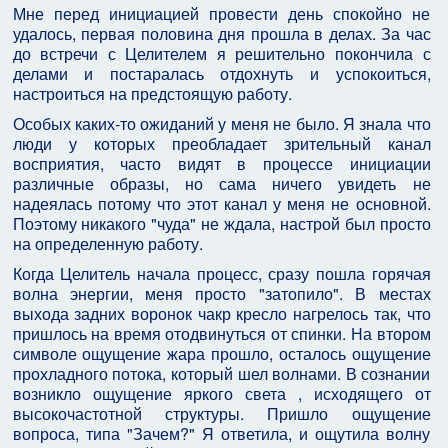
Мне перед инициацией провести день спокойно не
удалось, первая половина дня прошла в делах. За час
до встречи с Целителем я решительно покончила с
делами и постаралась отдохнуть и успокоиться,
настроиться на предстоящую работу.
Особых каких-то ожиданий у меня не было. Я знала что
люди у которых преобладает зрительный канал
восприятия, часто видят в процессе инициации
различные образы, но сама ничего увидеть не
надеялась потому что этот канал у меня не основной.
Поэтому никакого "чуда" не ждала, настрой был просто
на определенную работу.
Когда Целитель начала процесс, сразу пошла горячая
волна энергии, меня просто "затопило". В местах
выхода задних воронок чакр кресло нагрелось так, что
пришлось на время отодвинуться от спинки. На втором
символе ощущение жара прошло, осталось ощущение
прохладного потока, который шел волнами. В сознании
возникло ощущение яркого света , исходящего от
высокочастотной структуры. Пришло ощущение
вопроса, типа "Зачем?" Я ответила, и ощутила волну