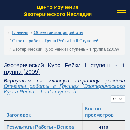
Центр Изучения
Эзотерического Наследия
Главная
Объективизация работы
Отчеты работы Групп Рейки I и II Ступеней
Эзотерический Курс Рейки I ступень - 1 группа (2009)
Эзотерический Курс Рейки I ступень - 1
группа (2009)
Вернуться на главную страницу раздела
Отчеты работы в Группах "Эзотерического
Курса Рейки" - I и II ступеней
Кол-во с
Кол-во
Заголовок
просмотров
Материалы
Результаты Работы - Венера
4110