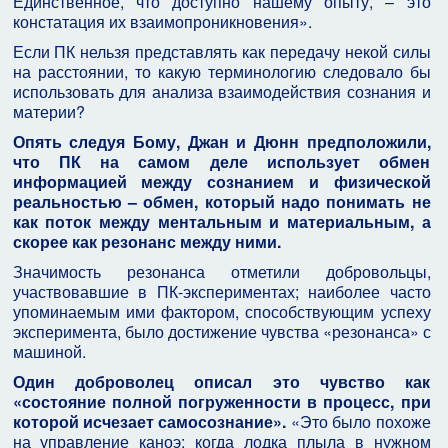
Единственное, что доступно нашему опыту, – это
констатация их взаимопроникновения».
Если ПК нельзя представлять как передачу некой силы
на расстоянии, то какую терминологию следовало бы
использовать для анализа взаимодействия сознания и
материи?
Опять следуя Бому, Джан и Дюнн предположили,
что ПК на самом деле использует обмен
информацией между сознанием и физической
реальностью – обмен, который надо понимать не
как поток между ментальным и материальным, а
скорее как резонанс между ними.
Значимость резонанса отметили добровольцы,
участвовавшие в ПК-экспериментах; наиболее часто
упоминаемым ими фактором, способствующим успеху
эксперимента, было достижение чувства «резонанса» с
машиной.
Один доброволец описал это чувство как
«состояние полной погруженности в процесс, при
которой исчезает самосознание».
«Это было похоже
на управление каноэ: когда лодка плыла в нужном