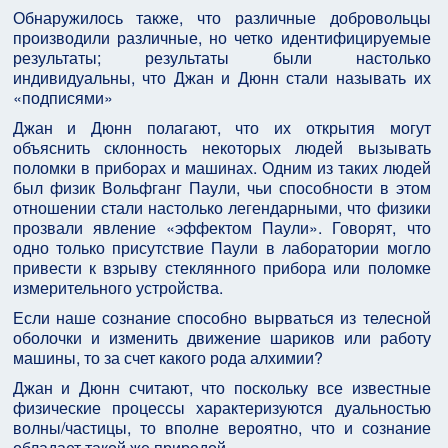
Обнаружилось также, что различные добровольцы
производили различные, но четко идентифицируемые
результаты; результаты были настолько
индивидуальны, что Джан и Дюнн стали называть их
«подписями»
Джан и Дюнн полагают, что их открытия могут
объяснить склонность некоторых людей вызывать
поломки в приборах и машинах. Одним из таких людей
был физик Вольфганг Паули, чьи способности в этом
отношении стали настолько легендарными, что физики
прозвали явление «эффектом Паули». Говорят, что
одно только присутствие Паули в лаборатории могло
привести к взрыву стеклянного прибора или поломке
измерительного устройства.
Если наше сознание способно вырваться из телесной
оболочки и изменить движение шариков или работу
машины, то за счет какого рода алхимии?
Джан и Дюнн считают, что поскольку все известные
физические процессы характеризуются дуальностью
волны/частицы, то вполне вероятно, что и сознание
обладает такой же природой.