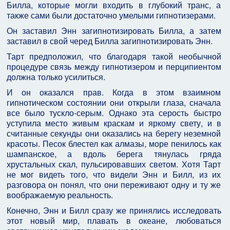
Билла, которые могли входить в глубокий транс, а
также сами были достаточно умелыми гипнотизерами.
Он заставил Энн загипнотизировать Билла, а затем
заставил в свой черед Билла загипнотизировать Энн.
Тарт предположил, что благодаря такой необычной
процедуре связь между гипнотизером и перципиентом
должна только усилиться.
И он оказался прав. Когда в этом взаимном
гипнотическом состоянии они открыли глаза, сначала
все было тускло-серым. Однако эта серость быстро
уступила место живым краскам и яркому свету, и в
считанные секунды они оказались на берегу неземной
красоты. Песок блестел как алмазы, море пенилось как
шампанское, а вдоль берега тянулась гряда
хрустальных скал, пульсировавших светом. Хотя Тарт
не мог видеть того, что видели Энн и Билл, из их
разговора он понял, что они переживают одну и ту же
воображаемую реальность.
Конечно, Энн и Билл сразу же принялись исследовать
этот новый мир, плавать в океане, любоваться