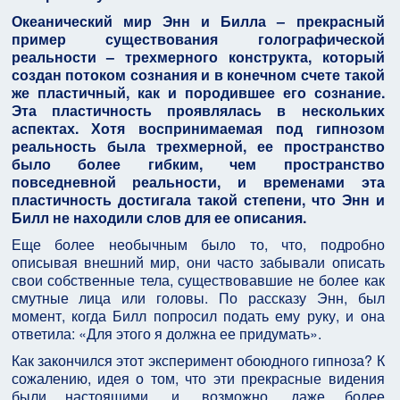
Океанический мир Энн и Билла – прекрасный
пример существования голографической
реальности – трехмерного конструкта, который
создан потоком сознания и в конечном счете такой
же пластичный, как и породившее его сознание.
Эта пластичность проявлялась в нескольких
аспектах. Хотя воспринимаемая под гипнозом
реальность была трехмерной, ее пространство
было более гибким, чем пространство
повседневной реальности, и временами эта
пластичность достигала такой степени, что Энн и
Билл не находили слов для ее описания.
Еще более необычным было то, что, подробно
описывая внешний мир, они часто забывали описать
свои собственные тела, существовавшие не более как
смутные лица или головы. По рассказу Энн, был
момент, когда Билл попросил подать ему руку, и она
ответила: «Для этого я должна ее придумать».
Как закончился этот эксперимент обоюдного гипноза? К
сожалению, идея о том, что эти прекрасные видения
были настоящими, и, возможно, даже более