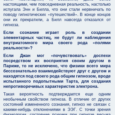
настоящими, чем повседневная реальность, настолько
испугала Энн и Билла, что они стали нервничать по
поводу гипнотических «путешествий». В конце концов
они их прекратили, а Билл навсегда отказался от
гипноза.
Если сознание играет роль в создании
элементарных частиц, не будут ли наблюдения
внутриатомного мира своего рода «полями
реальности»?
Если Джан мог «почувствовать» доспехи
посредством их восприятия своим другом в
Париже, то не исключено, что физики всего мира
бессознательно взаимодействуют друг с другом и
находятся под своего рода общим гипнозом, вроде
испытанного подопытными Тарта, для создания
непротиворечивых характеристик электрона.
Такая вероятность подтверждается еще одним
необычным свойством гипноза. В отличие от других
состояний измененного сознания, гипноз не связан с
какими-нибудь отклонениями в ЭЭГ. С точки зрения
физиологии, состояние психики при гипнозе весьма