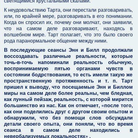
светящимися хрустальными скалами.
К неудовольствию Тарта, они перестали разговаривать,
или, по крайней мере, разговаривать в его понимании.
Когда он спросил их, почему они молчат, они заявили,
что на самом деле разговаривают, находясь в
волшебном мире. Тарт полагает, что это было своего
рода паранормальное общение между ними.
В последующие сеансы Энн и Билл продолжали
воссоздавать различные реальности, которые
точь-в-точь напоминали реальность обычную,
воспринимаемую пятью органами чувств в
состоянии бодрствования, то есть имели такую же
пространственную протяженность и т. п. Тарт
пришел к выводу, что посещаемые Энн и Биллом
миры на самом деле более реальны, чем бледная,
как лунный пейзаж, реальность, с которой мирится
большинство из нас. Как он отмечает, «после того,
как они поделились друг с другом своим опытом и
обнаружили, что без помощи слов обсуждали
детали своего опыта, они поняли, что во время
сеанса в самом деле находились в
невербализуемых локальностях» .