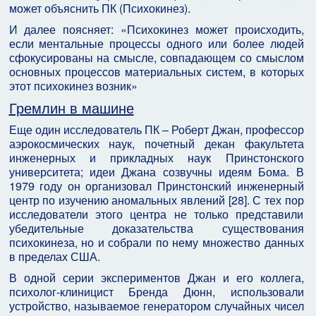
может объяснить ПК (Психокинез).
И далее поясняет: «Психокинез может происходить,
если ментальные процессы одного или более людей
сфокусированы на смысле, совпадающем со смыслом
основных процессов материальных систем, в которых
этот психокинез возник»
Гремлин в машине
Еще один исследователь ПК – Роберт Джан, профессор
аэрокосмических наук, почетный декан факультета
инженерных и прикладных наук Принстонского
университета; идеи Джана созвучны идеям Бома. В
1979 году он организовал Принстонский инженерный
центр по изучению аномальных явлений [28]. С тех пор
исследователи этого центра не только представили
убедительные доказательства существования
психокинеза, но и собрали по нему множество данных
в пределах США.
В одной серии экспериментов Джан и его коллега,
психолог-клиницист Бренда Дюнн, использовали
устройство, называемое генератором случайных чисел