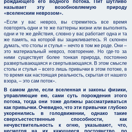
рождающего его водного потока. Пит шутливо
называет эту возобновляемую природу
«вселенским неврозом».
«Если у вас невроз, вы стремитесь все время
повторять одни и те же паттерны жизни или выполнять
одни и те же действия, словно у вас работает одна и та
же память, на которой вы зацикливаетесь. Я склонен
думать, что столы и стулья – нечто в том же роде. Они –
это материальный невроз, повторение. Но где-то за
ними существует более тонкая природа, постоянно
развертывающаяся и свертывающаяся. В этом смысле
столы и стулья – всего лишь привычки в этом потоке, в
то время как настоящая реальность, скрытая от нашего
взора, – это сам поток».
В самом деле, если вселенная и законы физики,
управляющие ею, сами суть порождения этого
потока, тогда они тоже должны рассматриваться
как привычки. Очевидно, что эти привычки глубоко
укоренились в голодвижении, однако такие
сверхъестественные способности, как
нечувствительность к огню, указывают, что,
несмотря на их кажущееся постоянство, по