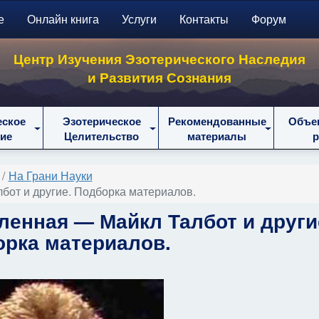
е
Онлайн книга
Услуги
Контакты
Форум
Центр Изучения Эзотерического Наследия
и Развития Сознания
еское
Эзотерическое
Рекомендованные
Объе
ие
Целительство
материалы
На Грани Науки
бот и другие. Подборка материалов.
ленная — Майкл Талбот и други
рка материалов.