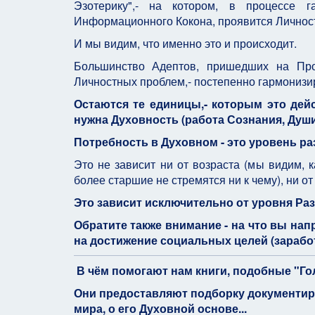
Эзотерику",- на котором, в процессе 
Информационного Кокона, проявится Личность
И мы видим, что именно это и происходит.
Большинство Адептов, пришедших на Про
Личностных проблем,- постепенно гармонизир
Остаются те единицы,- которым это дей
нужна Духовность (работа Сознания, Души
Потребность в Духовном - это уровень раз
Это не зависит ни от возраста (мы видим, 
более старшие не стремятся ни к чему), ни от
Это зависит исключительно от уровня Раз
Обратите также внимание - на что вы нап
на достижение социальных целей (заработо
В чём помогают нам книги, подобные "Г
Они предоставляют подборку документи
мира, о его Духовной основе...