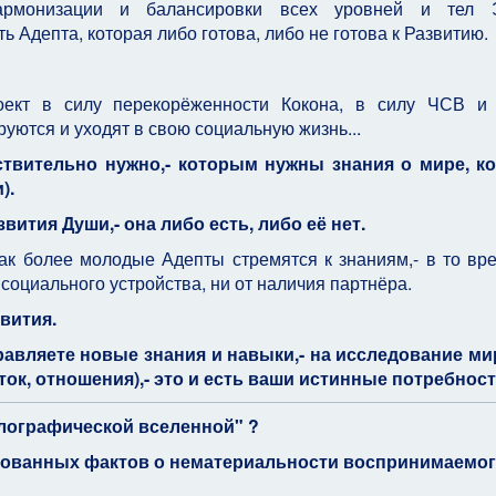
гармонизации и балансировки всех уровней и тел Э
 Адепта, которая либо готова, либо не готова к Развитию.
ект в силу перекорёженности Кокона, в силу ЧСВ и 
уются и уходят в свою социальную жизнь...
ствительно нужно,- которым нужны знания о мире, к
).
вития Души,- она либо есть, либо её нет.
как более молодые Адепты стремятся к знаниям,- в то вре
 социального устройства, ни от наличия партнёра.
вития.
равляете новые знания и навыки,- на исследование ми
к, отношения),- это и есть ваши истинные потребности
олографической вселенной" ?
рованных фактов о нематериальности воспринимаемог