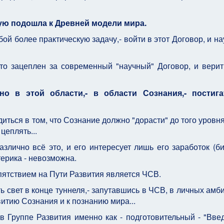
ую подошла к Древней модели мира.
бой более практическую задачу,- войти в этот Договор, и на
то зацеплен за современный "научный" Договор, и верит
о в этой области,- в области Сознания,- постига
ться в том, что Сознание должно "дорасти" до того уровня,
цеплять...
злично всё это, и его интересует лишь его заработок (би
ерика - невозможна.
ятствием на Пути Развития является ЧСВ.
ь свет в конце туннеля,- запутавшись в ЧСВ, в личных амби
витию Сознания и к познанию мира...
 Группе Развития именно как - подготовительный - "Вве