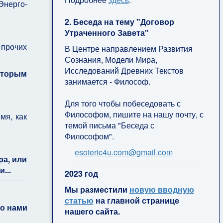
нерго-
2. Беседа на тему "Договор
Утраченного Завета"
прочих
В Центре направлением Развития
Сознания, Модели Мира,
Исследований Древних Текстов
оторым
занимается - Философ.
Для того чтобы побеседовать с
Философом, пишите на нашу почту, с
мя, как
темой письма "Беседа с
Философом".
esoteric4u.com@gmail.com
ра, или
...
2
023 год
Мы разместили
новую вводную
статью
на главной странице
о нами
нашего сайта.