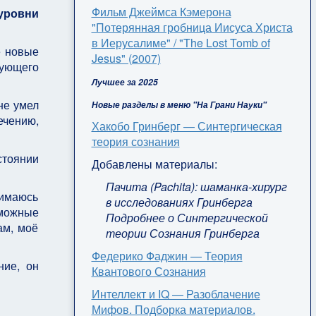
Фильм Джеймса Кэмерона
уровни
"Потерянная гробница Иисуса Христа
в Иерусалиме" / "The Lost Tomb of
е новые
Jesus" (2007)
дующего
Лучшее за 2025
не умел
Новые разделы в меню "На Грани Науки"
чению,
Хакобо Гринберг — Синтергическая
теория сознания
стоянии
Добавлены материалы:
Пачита (Pachita): шаманка-хирург
нимаюсь
в исследованиях Гринберга
зможные
Подробнее о Синтергической
ам, моё
теории Сознания Гринберга
Федерико Фаджин — Теория
ние, он
Квантового Сознания
Интеллект и IQ — Разоблачение
Мифов. Подборка материалов.