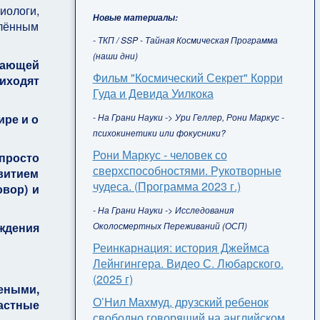
иологи,
Новые материалы:
елённым
- ТКП / SSP - Тайная Космическая Программа
(наши дни)
дающей
Фильм "Космический Секрет" Корри
иходят
Гуда и Девида Уилкока
- На Грани Науки -> Ури Геллер, Рони Маркус -
ире и о
психокинетики или фокусники?
Рони Маркус - человек со
просто
сверхспособностями. Рукотворные
звитием
чудеса. (Программа 2023 г.)
вор) и
- На Грани Науки -> Исследования
Околосмертных Переживаний (ОСП)
ждения
Реинкарнация: история Джеймса
Лейнгингера. Видео С. Любарского.
(2025 г)
еными,
О’Нил Махмуд, друзский ребенок
астные
свободно говорящий на английском,