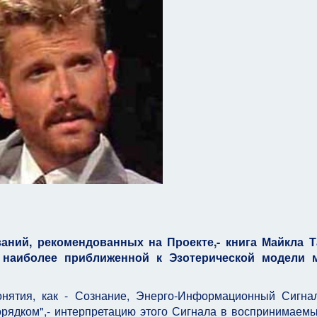
аний, рекомендованных на Проекте,- книга Майкла Т
я наиболее приближенной к Эзотерической модели 
онятия, как - Сознание, Энерго-Информационный Сигна
рядком",- интерпретацию этого Сигнала в воспринимаем