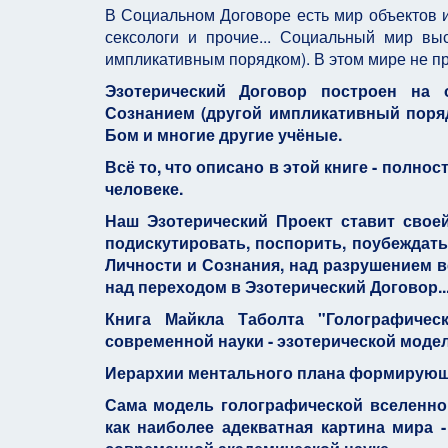
В Социальном Договоре есть мир объектов и 
сексологи и прочие... Социальный мир в
импликативным порядком). В этом мире не при
Эзотерический Договор построен на 
Сознанием (другой импликативный поряд
Бом и многие другие учёные.
Всё то, что описано в этой книге - полн
человеке.
Наш Эзотерический Проект ставит своей
подискутировать, поспорить, поубеждать
Личности и Сознания, над разрушением 
над переходом в Эзотерический Договор..
Книга Майкла Таболта "Голографичес
современной науки - эзотерической моде
Иерархии ментального плана формирующ
Сама модель голографической вселенно
как наиболее адекватная картина мира