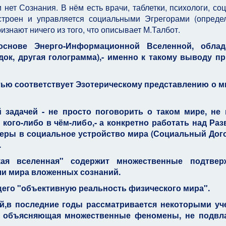
нет Сознания. В нём есть врачи, таблетки, психологи, соц
ыстроен и управляется социальными Эгрегорами (опред
знают ничего из того, что описывает М.Талбот.
основе Энерго-Информационной Вселенной, обла
ок, другая голограмма),- именно к такому выводу пр
остью соответствует Эзотерическому представлению о м
 задачей - не просто поговорить о таком мире, не 
 кого-либо в чём-либо,- а конкретно работать над Ра
веры в социальное устройство мира (Социальный Дого
.
кая вселенная" содержит множественные подтвер
ли мира вложенных сознаний.
его "объективную реальность физического мира".
й,в последние годы рассматривается некоторыми уч
 - объясняющая множественные феномены, не подвл