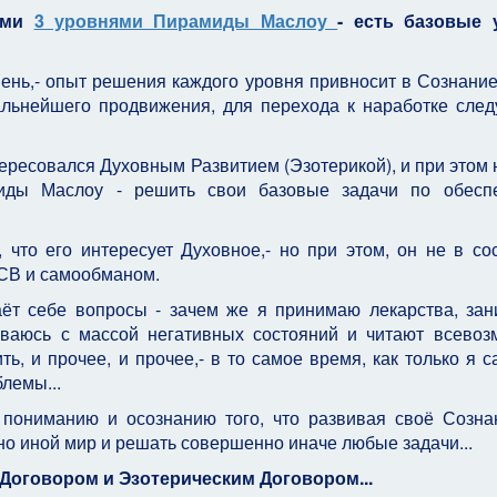
выми
3 уровнями Пирамиды Маслоу
- есть базовые 
ень,- опыт решения каждого уровня привносит в Сознани
дальнейшего продвижения, для перехода к наработке сле
тересовался Духовным Развитием (Эзотерикой), и при этом 
иды Маслоу - решить свои базовые задачи по обеспе
, что его интересует Духовное,- но при этом, он не в со
ЧСВ и самообманом.
аёт себе вопросы - зачем же я принимаю лекарства, за
киваюсь с массой негативных состояний и читают всево
ь, и прочее, и прочее,- в то самое время, как только я с
лемы...
 пониманию и осознанию того, что развивая своё Созна
о иной мир и решать совершенно иначе любые задачи...
Договором и Эзотерическим Договором...