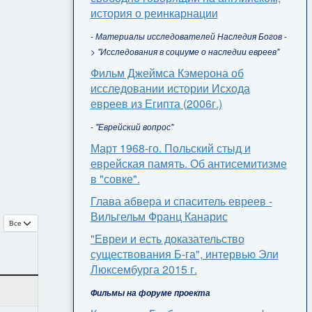
история о реинкарнации
- Материалы исследователей Наследия Богов -
> "Исследования в социуме о наследии евреев"
Фильм Джеймса Кэмерона об
исследовании истории Исхода
евреев из Египта (2006г.)
- "Еврейский вопрос"
Март 1968-го. Польский стыд и
еврейская память. Об антисемитизме
в "совке".
Глава абвера и спаситель евреев -
Вильгельм Франц Канарис
Кол-во строк:
"Евреи и есть доказательство
существования Б-га", интервью Эли
Люксембурга 2015 г.
Фильмы на форуме проекта