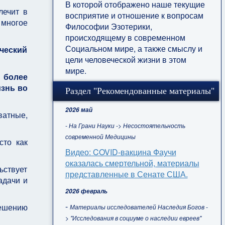
В которой отображено наше текущие
лечит в
восприятие и отношение к вопросам
 многое
Философии Эзотерики,
происходящему в современном
Социальном мире, а также смыслу и
ческий
цели человеческой жизни в этом
мире.
м более
знь во
Раздел "Рекомендованные материалы"
2026 май
ватные,
- На Грани Науки -> Несостоятельность
современной Медицины
сто как
Видео: COVID-вакцина Фаучи
оказалась смертельной, материалы
ьствует
представленные в Сенате США.
адачи и
2026 февраль
-
решению
Материалы исследователей Наследия Богов -
> "Исследования в социуме о наследии евреев"