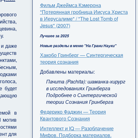
Фильм Джеймса Кэмерона
"Потерянная гробница Иисуса Христа
орового
в Иерусалиме" / "The Lost Tomb of
ийства,
Jesus" (2007)
цевина,
Лучшее за 2025
у.
Новые разделы в меню "На Грани Науки"
 и даже
существ
Хакобо Гринберг — Синтергическая
ктами,
теория сознания
бесным,
Добавлены материалы:
одками
Пачита (Pachita): шаманка-хирург
голоса,
в исследованиях Гринберга
е будет
Подробнее о Синтергической
здающую
теории Сознания Гринберга
Федерико Фаджин — Теория
яемой в
Квантового Сознания
И мотив
ностями
Интеллект и IQ — Разоблачение
Мифов. Подборка материалов.
ент для