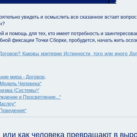
ятельно увидеть и осмыслить все сказанное встает вопрос:
н?
й и помощь для тех, кто имеет потребность и заинтересован
бной фиксации Точки Сборки, пробудится, начать жить осоз
Договор? Каковы критерии Истинности, того или иного До
ние мира - Договор
.
 Модель Человека"
низма (Системы)"
ждение и Просветление..."
Маслоу"
 Поведения"
, или как человека превращают в выро