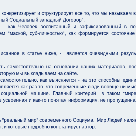
е конкретизирует и структурирует все то, что мы называем 
ый Социальный западный Договор".
о, - как Человек воспитанный и зафиксированный в п
ем "маской, суб-личностью", как формируется состояни
исанное в статье ниже, - является очевидными резуль
ть самостоятельно на основании наших материалов, по
оторую мы выкладываем на сайте.
амостоятельно, как выясняется - на это способны единиц
вляется как раз то, что современные люди вообще ни мыс
 социальной машине. Главный критерий в таком "мире
ае усвоенная и как-то понятая информация, не пропущенна
ть "реальный мир" современного Социума. Мир Людей явл
, и которые подробно констатирует автор.