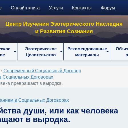
е
Онлайн книга
Услуги
Контакты
Форум
Центр Изучения Эзотерического Наследия
и Развития Сознания
еское
Эзотерическое
Рекомендованные
Объе
ие
Целительство
материалы
Современный Социальный Договор
в Социальных Договорах
ловека превращают в выродка.
анием в Социальных Договорах
йства души, или как человека
ащают в выродка.