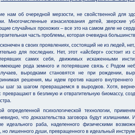
ие нам об очередной мерзости, не свойственной для зд
и. Многочисленные изнасилования детей, зверские уб
ющие случайных прохожих – все это на самом деле не серд
ерзительная часть проблемы, которая очевидна большинств
сконечен в своих проявлениях, состоящий не из людей, нет,
тельно для последних. Нет, этот «айсберг» состоит из 
отерявших самих себя, движимых искаженными инстин
 имеющие рода земного и потерявшие связь с Родом не
лучаев, выродками становятся не при рождении, выр
принимая решения, мы идем против нашего внутреннего 
мы шаг за шагом превращаемся в выродков. Хотя, верне
ас превращают в безликую и отвратительную биомассу, со
стра.
й определенной психологической технологии, примен
чевидно, что доказательства заговора будут излишними. 
ие идеального раба, наделенного физическими возмож
, но лишенного души, превращенного в идеальный инструм