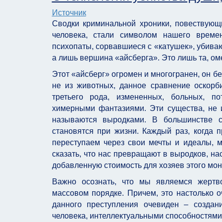
Источник
Сводки криминальной хроники, повествующ
человека, стали символом нашего времен
психопаты, сорвавшиеся с «катушек», убива
а лишь вершина «айсберга». Это лишь та, ом
Этот «айсберг» огромен и многогранен, он бе
не из животных, данное сравнение оскорби
третьего рода, измененных, больных, п
химерными фантазиями. Эти существа, не
называются выродками. В большинстве с
становятся при жизни. Каждый раз, когда 
переступаем через свои мечты и идеалы, 
сказать, что нас превращают в выродков, н
добавленную стоимость для хозяев этого мон
Важно осознать, что мы являемся жертво
массовом порядке. Причем, это настолько о
данного преступления очевиден – создан
человека, интеллектуальными способностями