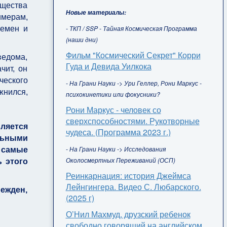
ущества
Новые материалы:
имерам,
- ТКП / SSP - Тайная Космическая Программа
ремен и
(наши дни)
Фильм "Космический Секрет" Корри
ведома,
Гуда и Девида Уилкока
чит, он
ческого
- На Грани Науки -> Ури Геллер, Рони Маркус -
жнился,
психокинетики или фокусники?
Рони Маркус - человек со
сверхспособностями. Рукотворные
ляется
чудеса. (Программа 2023 г.)
льными
- На Грани Науки -> Исследования
 самые
Околосмертных Переживаний (ОСП)
 этого
Реинкарнация: история Джеймса
Лейнгингера. Видео С. Любарского.
ежден,
(2025 г)
О’Нил Махмуд, друзский ребенок
свободно говорящий на английском,