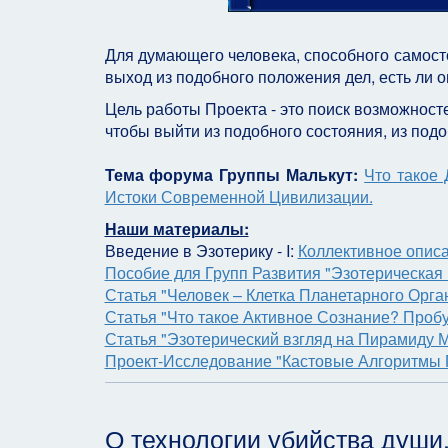
Для думающего человека, способного самосто
выход из подобного положения дел, есть ли о
Цель работы Проекта - это поиск возможносте
чтобы выйти из подобного состояния, из подо
Тема форума Группы Малькут:
Что такое 
Истоки Современной Цивилизации.
Наши материалы:
Введение в Эзотерику - I:
Коллективное описа
Пособие для Групп Развития "Эзотерическая
Статья "Человек – Клетка Планетарного Орга
Статья "Что такое Активное Сознание? Пробу
Статья "Эзотерический взгляд на Пирамиду 
Проект-Исследование "Кастовые Алгоритмы
О технологии убийства души