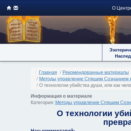
О Центр
Эзотерич
Наслед
Главная
Рекомендованные материалы
Методы управление Спящим Сознанием 
О технологии убийства души, или как че
Информация о материале
Категория:
Методы управление Спящим Созн
О технологии уби
превр
Наш комментарий: