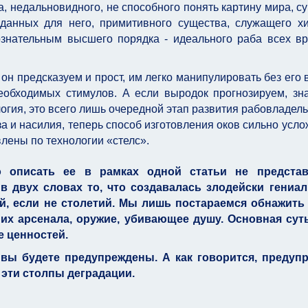
, недальновидного, не способного понять картину мира, с
зданных для него, примитивного существа, служащего х
ознательным высшего порядка - идеального раба всех в
он предсказуем и прост, им легко манипулировать без его 
обходимых стимулов. А если выродок прогнозируем, зна
огия, это всего лишь очередной этап развития рабовладель
а и насилия, теперь способ изготовления оков сильно усло
влены по технологии «стелс».
о описать ее в рамках одной статьи не представ
в двух словах то, что создавалась злодейски гениа
й, если не столетий. Мы лишь постараемся обнажить
их арсенала, оружие, убивающее душу. Основная суть
е ценностей.
вы будете предупреждены. А как говорится, предупр
 эти столпы деградации.