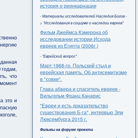
история о реинкарнации
- Материалы исследователей Наследия Богов -
> "Исследования в социуме о наследии евреев"
Фильм Джеймса Кэмерона об
ственно
исследовании истории Исхода
евреев из Египта (2006г.)
энергию
- "Еврейский вопрос"
 данная
Март 1968-го. Польский стыд и
 годам,
еврейская память. Об антисемитизме
ть, что
в "совке".
 момент
Глава абвера и спаситель евреев -
Вильгельм Франц Канарис
а это и
"Евреи и есть доказательство
опасную
существования Б-га", интервью Эли
коголе,
Люксембурга 2015 г.
Фильмы на форуме проекта