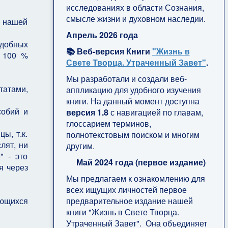
исследованиях в области Сознания,
смысле жизни и духовном наследии.
в нашей
Апрель 2026 года
одобных
📚 Веб-версия Книги
"Жизнь в
е 100 %
Свете Творца. Утраченный Завет"
.
Мы разработали и создали веб-
татами,
аппликацию для удобного изучения
книги. На данный момент доступна
собий и
версия 1.8
с навигацией по главам,
глоссарием терминов,
ы, т.к.
полнотекстовым поиском и многим
лят, ни
другим.
" - это
Май 2024 года (первое издание)
я через
Мы предлагаем к ознакомлению для
всех ищущих личностей первое
предварительное издание нашей
яющихся
книги "Жизнь в Свете Творца.
Утраченный Завет". Она объединяет