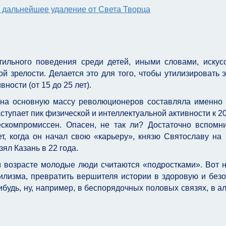
 дальнейшее удаление от Света Творца
ильного поведения среди детей, иными словами, искус
й зрелости. Делается это для того, чтобы утилизировать 
ости (от 15 до 25 лет).
мена основную массу революционеров составляла именно
тупает пик физической и интеллектуальной активности к 20
ескомпромиссен. Опасен, не так ли? Достаточно вспомни
т, когда он начал свою «карьеру», князю Святославу на
ял Казань в 22 года.
 возрасте молодые люди считаются «подростками». Вот н
илизма, превратить вершителя истории в здоровую и без
нибудь, ну, например, в беспорядочных половых связях, в ал