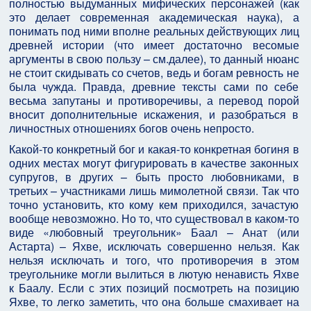
полностью выдуманных мифических персонажей (как
это делает современная академическая наука), а
понимать под ними вполне реальных действующих лиц
древней истории (что имеет достаточно весомые
аргументы в свою пользу – см.далее), то данный нюанс
не стоит скидывать со счетов, ведь и богам ревность не
была чужда. Правда, древние тексты сами по себе
весьма запутаны и противоречивы, а перевод порой
вносит дополнительные искажения, и разобраться в
личностных отношениях богов очень непросто.
Какой-то конкретный бог и какая-то конкретная богиня в
одних местах могут фигурировать в качестве законных
супругов, в других – быть просто любовниками, в
третьих – участниками лишь мимолетной связи. Так что
точно установить, кто кому кем приходился, зачастую
вообще невозможно. Но то, что существовал в каком-то
виде «любовный треугольник» Баал – Анат (или
Астарта) – Яхве, исключать совершенно нельзя. Как
нельзя исключать и того, что противоречия в этом
треугольнике могли вылиться в лютую ненависть Яхве
к Баалу. Если с этих позиций посмотреть на позицию
Яхве, то легко заметить, что она больше смахивает на