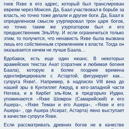
гнев Яхве в его адрес, который был транслирован
евреям через Моисея. Да, Баал участвовал в борьбе за
власть, но точно тоже делали и другие боги. Да, Баал в
определенном смысле узурпировал трон царя богов,
но точно таким же узурпатором был и его
предшественник Эль/Илу. И если ограничиться только
этим, то получится, что ненависть Яхве была вызвана
лишь его собственным стремлением к власти. Тогда он
оказывается ничем не лучше Баала…
Вдобавок, есть еще один нюанс. В некоторых
арамейских текстах Анат (соратник и любимая богиня
Баала), которую в более поздние времена
идентифицировали с Астартой, фигурирует как…
супруга Яхве!.. Например, в надписях VIII века до
нашей эры в Кунтиллет Ажруд, в юго-западной части
Негева, и в Кирбет эль-Ком, в предгорьях Иудеи,
упоминаются «Яхве Шомрон (Самарийский) и его
Ашера», «Яхве Теман и его Ашера», «Яхве и его
Ашера» , где Ашера (Асират, Астарта) явно выступает
в качестве супруги Яхве.
Если рассматривать древних богов не в качестве