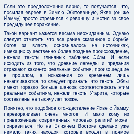
Если это предположение верно, то получается, что,
посылая евреев в Землю Обетованную, Яхве (он же
Йамму) просто стремился к реваншу и мстил за свое
предыдущее поражение.
Такой вариант кажется весьма неожиданным. Однако
следует отметить, что все ранее сказанное о борьбе
богов за власть, основывалось на источниках,
имеющих существенно более позднее происхождение,
нежели тексты глиняных табличек Эблы. И если
исходить из того, что древние легенды и предания
отражают какие-то реальные события, произошедшие
в прошлом, а искажения со временем лишь
накапливаются, то следует признать, что тексты Эблы
имеют гораздо больше шансов соответствовать этим
реальным событиям, нежели тексты Угарита, которые
составлены на тысячу лет позже.
Понятно, что подобное отождествление Яхве с Йамму
переворачивает очень многое. И мало кому из
приверженцев современных мировых религий может
понравиться. Но на Ближнем Востоке сделано уже
немало таких находок, которые входят в прямое