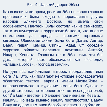
Рис. 9. Царский дворец Эблы
Как выяснили историки, религия Эблы в своих главных
проявлениях была сходна с верованиями других
народов Ближнего Востока, но имела свои
особенности. Пантеон Эблы состоял как из семитских,
так и из шумерских и хурритских божеств, что вполне
естественно для города с широкими торговыми
связями. Общесемитскими были боги Даган, Аштар,
Баал, Рашап, Камиш, Сипиш, Адад. От соседей-
хурритов эблаиты переняли почитание Аштаби,
Ишары, Хеппата. Главным же в Эбле считался бог
Даган, который часто обозначался как «Господь»,
«владыка богов», «господин земли».
Но для нас наибольший интерес представляет имя
бога Йа. Это, как полагают некоторые исследователи
эблаитских текстов, вариант имени Йахве/Яхве –
непроизносимого в иудаизме имени бога. Однако с
другой стороны, по мнению этих же исследователей,
бог Йа был известен в Ханаане под именами Йева и…
Йамму!.. Но ведь именно Йамму противостоял Баалу/
Балу на одном из этапов борьбы за власть над богами.