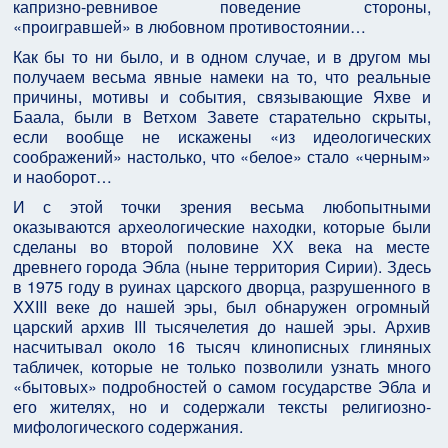
капризно-ревнивое поведение стороны,
«проигравшей» в любовном противостоянии…
Как бы то ни было, и в одном случае, и в другом мы
получаем весьма явные намеки на то, что реальные
причины, мотивы и события, связывающие Яхве и
Баала, были в Ветхом Завете старательно скрыты,
если вообще не искажены «из идеологических
соображений» настолько, что «белое» стало «черным»
и наоборот…
И с этой точки зрения весьма любопытными
оказываются археологические находки, которые были
сделаны во второй половине ХХ века на месте
древнего города Эбла (ныне территория Сирии). Здесь
в 1975 году в руинах царского дворца, разрушенного в
XXIII веке до нашей эры, был обнаружен огромный
царский архив III тысячелетия до нашей эры. Архив
насчитывал около 16 тысяч клинописных глиняных
табличек, которые не только позволили узнать много
«бытовых» подробностей о самом государстве Эбла и
его жителях, но и содержали тексты религиозно-
мифологического содержания.