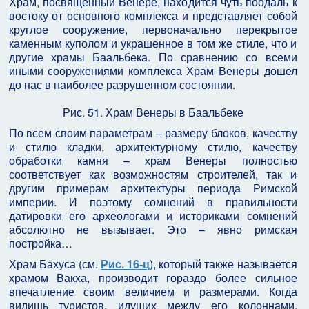
Храм, посвященный Венере, находится чуть поодаль к
востоку от основного комплекса и представляет собой
круглое сооружение, первоначально перекрытое
каменным куполом и украшенное в том же стиле, что и
другие храмы Баальбека. По сравнению со всеми
иными сооружениями комплекса Храм Венеры дошел
до нас в наиболее разрушенном состоянии.
Рис. 51. Храм Венеры в Баальбеке
По всем своим параметрам – размеру блоков, качеству
и стилю кладки, архитектурному стилю, качеству
обработки камня – храм Венеры полностью
соответствует как возможностям строителей, так и
другим примерам архитектуры периода Римской
империи. И поэтому сомнений в правильности
датировки его археологами и историками сомнений
абсолютно не вызывает. Это – явно римская
постройка…
Храм Бахуса (см.
Рис. 16-ц
), который также называется
храмом Вакха, производит гораздо более сильное
впечатление своим величием и размерами. Когда
видишь туристов, идущих между его колоннами,