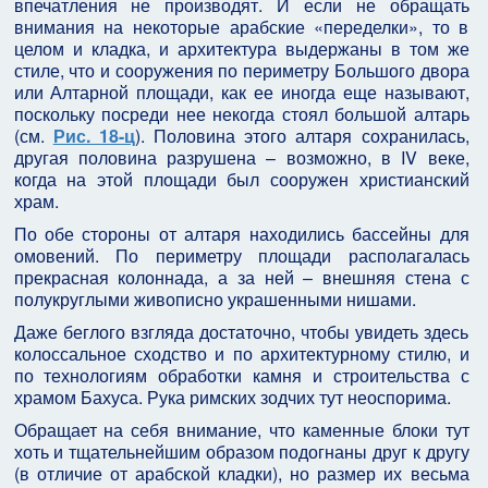
впечатления не производят. И если не обращать
внимания на некоторые арабские «переделки», то в
целом и кладка, и архитектура выдержаны в том же
стиле, что и сооружения по периметру Большого двора
или Алтарной площади, как ее иногда еще называют,
поскольку посреди нее некогда стоял большой алтарь
(см.
Рис. 18-ц
). Половина этого алтаря сохранилась,
другая половина разрушена – возможно, в IV веке,
когда на этой площади был сооружен христианский
храм.
По обе стороны от алтаря находились бассейны для
омовений. По периметру площади располагалась
прекрасная колоннада, а за ней – внешняя стена с
полукруглыми живописно украшенными нишами.
Даже беглого взгляда достаточно, чтобы увидеть здесь
колоссальное сходство и по архитектурному стилю, и
по технологиям обработки камня и строительства с
храмом Бахуса. Рука римских зодчих тут неоспорима.
Обращает на себя внимание, что каменные блоки тут
хоть и тщательнейшим образом подогнаны друг к другу
(в отличие от арабской кладки), но размер их весьма