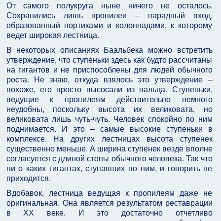
От самого полукруга ныне ничего не осталось.
Сохранились лишь пропилеи – парадный вход,
образованный портиками и колоннадами, к которому
ведет широкая лестница.
В некоторых описаниях Баальбека можно встретить
утверждение, что ступеньки здесь как будто рассчитаны
на гигантов и не приспособлены для людей обычного
роста. Не знаю, откуда взялось это утверждение –
похоже, его просто высосали из пальца. Ступеньки,
ведущие к пропилеям действительно немного
неудобны, поскольку высота их великовата, но
великовата лишь чуть-чуть. Человек спокойно по ним
поднимается. И это – самые высокие ступеньки в
комплексе. На других лестницах высота ступенек
существенно меньше. А ширина ступенек везде вполне
согласуется с длиной стопы обычного человека. Так что
ни о каких гигантах, ступавших по ним, и говорить не
приходится.
Вдобавок, лестница ведущая к пропилеям даже не
оригинальная. Она является результатом реставрации
в ХХ веке. И это достаточно отчетливо