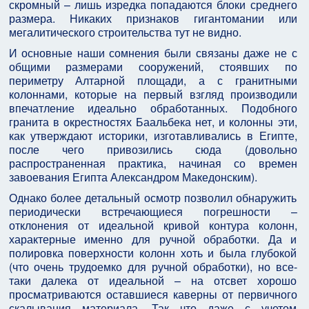
скромный – лишь изредка попадаются блоки среднего
размера. Никаких признаков гигантомании или
мегалитического строительства тут не видно.
И основные наши сомнения были связаны даже не с
общими размерами сооружений, стоявших по
периметру Алтарной площади, а с гранитными
колоннами, которые на первый взгляд производили
впечатление идеально обработанных. Подобного
гранита в окрестностях Баальбека нет, и колонны эти,
как утверждают историки, изготавливались в Египте,
после чего привозились сюда (довольно
распространенная практика, начиная со времен
завоевания Египта Александром Македонским).
Однако более детальный осмотр позволил обнаружить
периодически встречающиеся погрешности –
отклонения от идеальной кривой контура колонн,
характерные именно для ручной обработки. Да и
полировка поверхности колонн хоть и была глубокой
(что очень трудоемко для ручной обработки), но все-
таки далека от идеальной – на отсвет хорошо
просматриваются оставшиеся каверны от первичного
скалывания материала. Так что даже с учетом