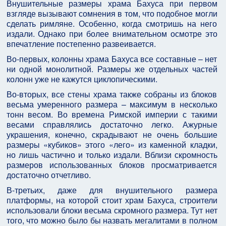
Внушительные размеры храма Бахуса при первом
взгляде вызывают сомнения в том, что подобное могли
сделать римляне. Особенно, когда смотришь на него
издали. Однако при более внимательном осмотре это
впечатление постепенно развеивается.
Во-первых, колонны храма Бахуса все составные – нет
ни одной монолитной. Размеры же отдельных частей
колонн уже не кажутся циклопическими.
Во-вторых, все стены храма также собраны из блоков
весьма умеренного размера – максимум в несколько
тонн весом. Во времена Римской империи с такими
весами справлялись достаточно легко. Ажурные
украшения, конечно, скрадывают не очень большие
размеры «кубиков» этого «лего» из каменной кладки,
но лишь частично и только издали. Вблизи скромность
размеров использованных блоков просматривается
достаточно отчетливо.
В-третьих, даже для внушительного размера
платформы, на которой стоит храм Бахуса, строители
использовали блоки весьма скромного размера. Тут нет
того, что можно было бы назвать мегалитами в полном