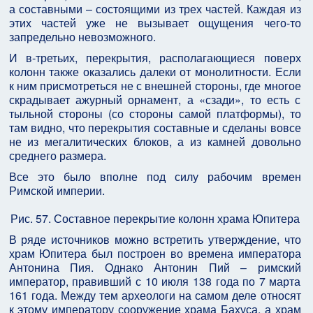
а составными – состоящими из трех частей. Каждая из
этих частей уже не вызывает ощущения чего-то
запредельно невозможного.
И в-третьих, перекрытия, располагающиеся поверх
колонн также оказались далеки от монолитности. Если
к ним присмотреться не с внешней стороны, где многое
скрадывает ажурный орнамент, а «сзади», то есть с
тыльной стороны (со стороны самой платформы), то
там видно, что перекрытия составные и сделаны вовсе
не из мегалитических блоков, а из камней довольно
среднего размера.
Все это было вполне под силу рабочим времен
Римской империи.
Рис. 57. Составное перекрытие колонн храма Юпитера
В ряде источников можно встретить утверждение, что
храм Юпитера был построен во времена императора
Антонина Пия. Однако Антонин Пий – римский
император, правивший с 10 июля 138 года по 7 марта
161 года. Между тем археологи на самом деле относят
к этому императору сооружение храма Бахуса, а храм