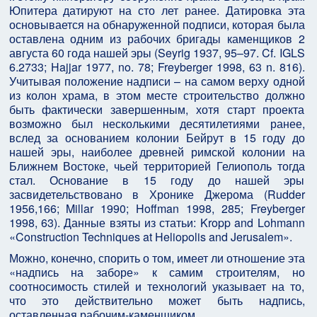
Юпитера датируют на сто лет ранее. Датировка эта
основывается на обнаруженной подписи, которая была
оставлена одним из рабочих бригады каменщиков 2
августа 60 года нашей эры (Seyrig 1937, 95–97. Cf. IGLS
6.2733; Hajjar 1977, no. 78; Freyberger 1998, 63 n. 816).
Учитывая положение надписи – на самом верху одной
из колон храма, в этом месте строительство должно
быть фактически завершенным, хотя старт проекта
возможно был несколькими десятилетиями ранее,
вслед за основанием колонии Бейрут в 15 году до
нашей эры, наиболее древней римской колонии на
Ближнем Востоке, чьей территорией Гелиополь тогда
стал. Основание в 15 году до нашей эры
засвидетельствовано в Хронике Джерома (Rudder
1956,166; Millar 1990; Hoffman 1998, 285; Freyberger
1998, 63). Данные взяты из статьи: Kropp and Lohmann
«Construction Techniques at Heliopolis and Jerusalem».
Можно, конечно, спорить о том, имеет ли отношение эта
«надпись на заборе» к самим строителям, но
соотносимость стилей и технологий указывает на то,
что это действительно может быть надпись,
оставленная рабочим-каменщиком…