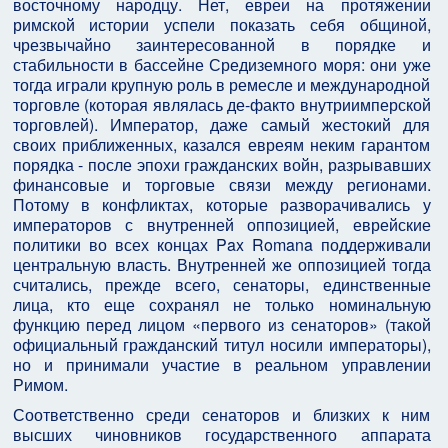
восточному народцу. Нет, евреи на протяжении
римской истории успели показать себя общиной,
чрезвычайно заинтересованной в порядке и
стабильности в бассейне Средиземного моря: они уже
тогда играли крупную роль в ремесле и международной
торговле (которая являлась де-факто внутриимперской
торговлей). Император, даже самый жестокий для
своих приближенных, казался евреям неким гарантом
порядка - после эпохи гражданских войн, разрывавших
финансовые и торговые связи между регионами.
Потому в конфликтах, которые разворачивались у
императоров с внутренней оппозицией, еврейские
политики во всех концах Pax Romana поддерживали
центральную власть. Внутренней же оппозицией тогда
считались, прежде всего, сенаторы, единственные
лица, кто еще сохранял не только номинальную
функцию перед лицом «первого из сенаторов» (такой
официальный гражданский титул носили императоры),
но и принимали участие в реальном управлении
Римом.
Соответственно среди сенаторов и близких к ним
высших чиновников государственного аппарата