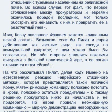
отношений с туземным населением на религиозной
почве. Во всяком случае, тот факт, что первое
столкновение между прокуратором и евреями
окончилось победой последних, мог только
обострить его ненависть к ним и превратить ее в
безотчетный гнев».
Итак, Коэну описанное Флавием кажется «лишенным
всякой логики». Возможно, если бы Пилат и евреи
действовали как частные лица, как соседи по
коммунальной квартире, с ним можно было бы
согласиться.. Но обе стороны являлись важными
фигурами в большой политической игре, а ее логика
отличается от житейской…
На что рассчитывал Пилат, делая ход? Именно на
естественную реакцию «еврейского стихийного
мятежа», которая представляется такой логичной
Коэну. Мятеж римскому командиру положено потопить
в крови, положено остаться победителем – к такому
решению прокуратора никто из начальства и не
придерется. Но евреи провели неожиданную
комбинацию – мирную демонстрацию невооруженных