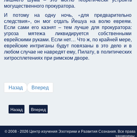
могущественного прокуратора.
И потому на одну ночь, «для предварительно
следствия», он мог отдать Йешуа на волю евреям.
Если сами его казнят – тем лучше для прокуратора:
угроза мятежа ликвидируется собственными
еврейскими руками. Если нет… Что ж, по крайней мере,
еврейские интриганы будут повязаны в это дело и в
любом случае не навредят ему, Пилату, в политических
хитросплетениях при римском дворе.
Назад
Вперед
Предыдущий: Учёные впервые нашли прижизненный чертёж 
Следующий: Франческа Ставрокопулу - исследование
Назад
Вперед
© 2008 - 2026 Центр изучения Эзотерики и Развития Сознания. Все права
защищены.