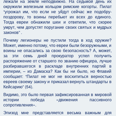
лежали на земле неподвижно. На седьмой день их
окружили железным кольцом римские когорты. Пилат
“угрожал им, что если не уйдут сейчас же подобру-
поздорову, то воины перебьют их всех до единого.
Тогда евреи обнажили шеи и ответили, что скорее
умрут, чем допустят поругание своих святых и мудрых
законов” .
Почему легионеры не пустили тогда в ход оружие?
Может, именно потому, что евреи были безоружными, и
воины не опасались за свою безопасность? А, может,
за эти семь дней прокуратор успел получить
распоряжение от старшего по званию офицера, лучше
разбиравшегося в раскладе внутренних партий в
империи, – из Дамаска? Как бы ни было, но Флавий
сообщает: “Пилат не мог не восхититься верностью
евреев своему закону и приказал вернуть штандарты в
Кейсарию” (54).
Видимо, это было первая зафиксированная в мировой
истории победа «движения пассивного
сопротивления».
Эпизод мне представляется весьма важным для