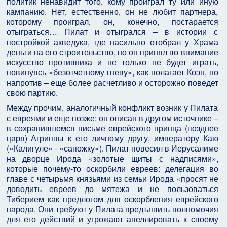
политик ненавидит того, кому проиграл ту или иную
кампанию. Нет, естественно, он не любит партнера,
которому проиграл, он, конечно, постарается
отыграться… Пилат и отыгрался – в истории с
постройкой акведука, где насильно отобрал у Храма
деньги на его строительство, но он принял во внимание
искусство противника и не только не будет играть,
повинуясь «безотчетному гневу», как полагает Коэн, но
напротив – еще более расчетливо и осторожно поведет
свою партию.
Между прочим, аналогичный конфликт возник у Пилата
с евреями и еще позже: он описан в другом источнике –
в сохранившемся письме еврейского принца (позднее
царя) Агриппы к его личному другу, императору Каю
(«Калигуле» - «сапожку»). Пилат повесил в Иерусалиме
на дворце Ирода «золотые щиты с надписями»,
которые почему-то оскорбили евреев: делегация во
главе с четырьмя князьями из семьи Ирода «просят не
доводить евреев до мятежа и не пользоваться
Тиберием как предлогом для оскорбления еврейского
народа. Они требуют у Пилата предъявить полномочия
для его действий и угрожают апеллировать к своему