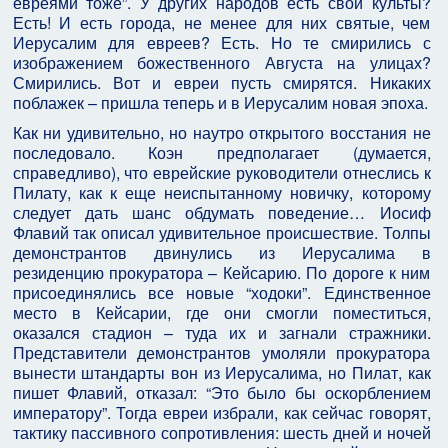
евреями тоже”. У других народов есть свои культы?
Есть! И есть города, не менее для них святые, чем
Иерусалим для евреев? Есть. Но те смирились с
изображением божественного Августа на улицах?
Смирились. Вот и евреи пусть смирятся. Никаких
поблажек – пришла теперь и в Иерусалим новая эпоха.
Как ни удивительно, но наутро открытого восстания не
последовало. Коэн предполагает (думается,
справедливо), что еврейские руководители отнеслись к
Пилату, как к еще неиспытанному новичку, которому
следует дать шанс обдумать поведение… Иосиф
Флавий так описал удивительное происшествие. Толпы
демонстрантов двинулись из Иерусалима в
резиденцию прокуратора – Кейсарию. По дороге к ним
присоединялись все новые “ходоки”. Единственное
место в Кейсарии, где они смогли поместиться,
оказался стадион – туда их и загнали стражники.
Представители демонстрантов умоляли прокуратора
вынести штандарты вон из Иерусалима, но Пилат, как
пишет Флавий, отказал: “Это было бы оскорблением
императору”. Тогда евреи избрали, как сейчас говорят,
тактику пассивного сопротивления: шесть дней и ночей