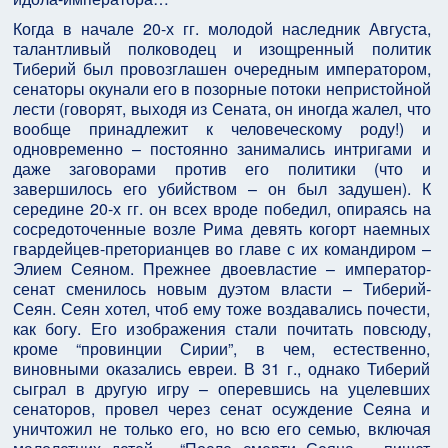
Когда в начале 20-х гг. молодой наследник Августа,
талантливый полководец и изощренный политик
Тиберий был провозглашен очередным императором,
сенаторы окунали его в позорные потоки непристойной
лести (говорят, выходя из Сената, он иногда жалел, что
вообще принадлежит к человеческому роду!) и
одновременно – постоянно занимались интригами и
даже заговорами против его политики (что и
завершилось его убийством – он был задушен). К
середине 20-х гг. он всех вроде победил, опираясь на
сосредоточенные возле Рима девять когорт наемных
гвардейцев-преторианцев во главе с их командиром –
Элием Сеяном. Прежнее двоевластие – император-
сенат сменилось новым дуэтом власти – Тиберий-
Сеян. Сеян хотел, чтоб ему тоже воздавались почести,
как богу. Его изображения стали почитать повсюду,
кроме “провинции Сирии”, в чем, естественно,
виновными оказались евреи. В 31 г., однако Тиберий
сыграл в другую игру – оперевшись на уцелевших
сенаторов, провел через сенат осуждение Сеяна и
уничтожил не только его, но всю его семью, включая