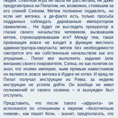
людей. Ответная игра не была ни рассчитана, ни даже
предусмотрена ни Пилатом, ни, возможно, стоявшим за
его спиной Сеяном. Мятеж положено подавлять, но
если нет мятежа, а де-факто есть только просьба
подданных соблюдать дарованные императором
привилегии… Не будет ли выглядеть прокуратор в
глазах своего начальства человеком, вызвавшим
мятеж, спровоцировавшим его? Между тем, такая
провокация вовсе не входит в функции местного
администратора-оккупанта: мятеж без необходимости
смотрится его же собственным начальством как его
упущение… Пилат мог выполнять задание (или
желание) своего покровителя, Сеяна, но как политик он
знал, что хозяин империи, чьим прямым наместником
он является, вовсе мятежа в Иудее не хотел. И вряд ли
Пилат получал инструкции из Рима: за неделю
инструкции не успели дойти. Он вообще не имел
полномочий от своего хозяина – и вынужден был
отступить.
Представить, что после такого «афронта» он
исполнился по отношению к евреям «безотчетным
гневом», как пишет Коэн, - значит, предполагать, что