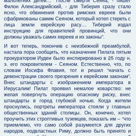
малолетних детей… “После смерти Сеяна, - пишет
Филон Александрийский, - для Тиберия сразу стало
ясно, что обвинения против римских евреев были
сфабрикованы самим Сеяном, который хотел стереть с
лица земли еврейскую расу… Тиберий издал
инструкцию для правителей провинций, что они
должны уважать самих евреев и их законы”.
И вот теперь, покончив с неизбежной преамбулой,
настала пора сообщить, что назначение Пилата пятым
прокуратором Иудеи было инспирировано в 25 году н.
э. его покровителем - Сеяном. Естественно, что, по
словам Иосифа Флавия, тот и решил “начать с
демонстрации своего презрения к еврейским законам”.
Внес штандарты с изображением императора в
Иерусалим! Пилат проявил немалое коварство: не
желая повергнуть операцию опасному риску, внес
штандарты в город глубокой ночью. Когда жители
проснулись, портреты императора стояли у главных
общественных зданий столицы. Он, конечно, хотел
проучить этих строптивых туземцев, показать им – “что
приемлемо, что само собой разумеется для других
народов, подвластных Риму, должно быть принято и