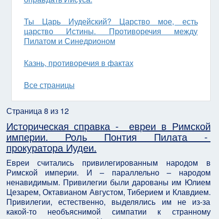
Ты Царь Иудейский? Царство мое, есть
царство Истины. Противоречия между
Пилатом и Синедрионом
Казнь, противоречия в фактах
Все страницы
Страница 8 из 12
Историческая справка - евреи в Римской
империи. Роль Понтия Пилата -
прокуратора Иудеи.
Евреи считались привилегированным народом в
Римской империи. И – параллельно – народом
ненавидимым. Привилегии были дарованы им Юлием
Цезарем, Октавианом Августом, Тиберием и Клавдием.
Привилегии, естественно, выделялись им не из-за
какой-то необъяснимой симпатии к странному