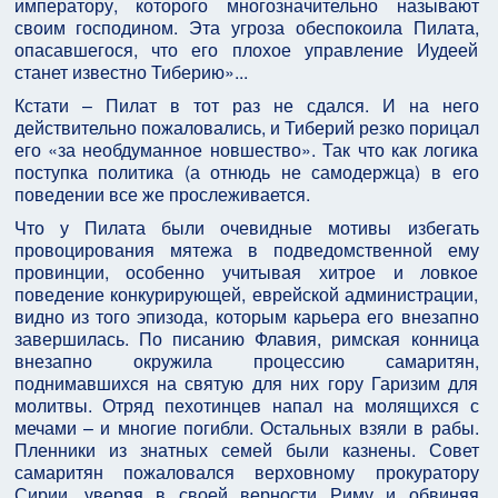
императору, которого многозначительно называют
своим господином. Эта угроза обеспокоила Пилата,
опасавшегося, что его плохое управление Иудеей
станет известно Тиберию»...
Кстати – Пилат в тот раз не сдался. И на него
действительно пожаловались, и Тиберий резко порицал
его «за необдуманное новшество». Так что как логика
поступка политика (а отнюдь не самодержца) в его
поведении все же прослеживается.
Что у Пилата были очевидные мотивы избегать
провоцирования мятежа в подведомственной ему
провинции, особенно учитывая хитрое и ловкое
поведение конкурирующей, еврейской администрации,
видно из того эпизода, которым карьера его внезапно
завершилась. По писанию Флавия, римская конница
внезапно окружила процессию самаритян,
поднимавшихся на святую для них гору Гаризим для
молитвы. Отряд пехотинцев напал на молящихся с
мечами – и многие погибли. Остальных взяли в рабы.
Пленники из знатных семей были казнены. Совет
самаритян пожаловался верховному прокуратору
Сирии, уверяя в своей верности Риму и обвиняя