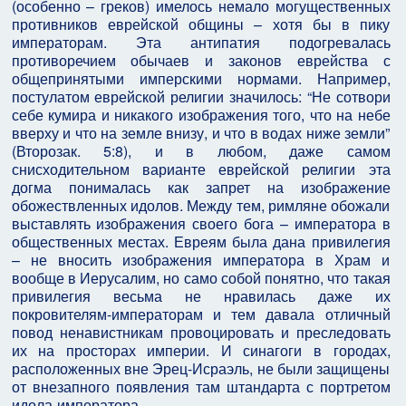
(особенно – греков) имелось немало могущественных
противников еврейской общины – хотя бы в пику
императорам. Эта антипатия подогревалась
противоречием обычаев и законов еврейства с
общепринятыми имперскими нормами. Например,
постулатом еврейской религии значилось: “Не сотвори
себе кумира и никакого изображения того, что на небе
вверху и что на земле внизу, и что в водах ниже земли”
(Второзак. 5:8), и в любом, даже самом
снисходительном варианте еврейской религии эта
догма понималась как запрет на изображение
обожествленных идолов. Между тем, римляне обожали
выставлять изображения своего бога – императора в
общественных местах. Евреям была дана привилегия
– не вносить изображения императора в Храм и
вообще в Иерусалим, но само собой понятно, что такая
привилегия весьма не нравилась даже их
покровителям-императорам и тем давала отличный
повод ненавистникам провоцировать и преследовать
их на просторах империи. И синагоги в городах,
расположенных вне Эрец-Исраэль, не были защищены
от внезапного появления там штандарта с портретом
идола-императора…