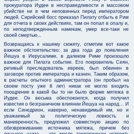
прокуратора Иудеи в несправедливости и массовом
убийстве ни в чем неповинных перед императором
людей. Сирийский босс приказал Пилату отбыть в Рим
для отчета в своих действиях, там он попал в опалу и,
по неподтвержденным намекам, умер все-таки не
своей смертью...
Возвращаясь к нашему сюжету, отметим вот какое
важное обстоятельство: за два года до появления
Йешуа в Иерусалиме, в далеком Риме произошло
важное для Пилата событие. Его покровитель Сеян,
ретивый преследователь евреев, был обвинен в
заговоре против императора и казнен. Таким образом,
в расчеты опытного администратора (он пробыл на
своем посту уже 8 лет) никак не могло входить
поощрение в какой бы то ни было форме мятежа в
Иудее. Он весьма обеспокоился, когда получил
известия о безграничном влиянии Йешуа на народ… И
если Синедрион, наверно, ненавидимый им, но и
уважаемый за политическую ловкость и
маневренность, предложил совместную акцию по
обезвреживанию источника мятежа, причем без
лишнего шума – это могло теоретически устроить