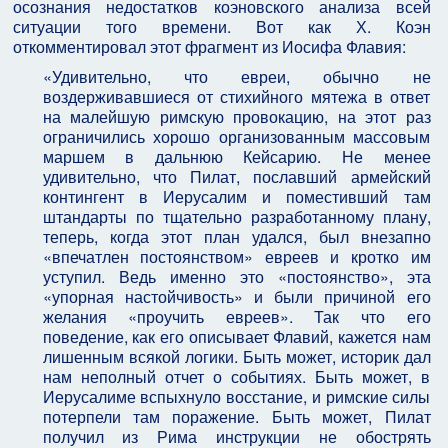
осознания недостатков коэновского анализа всей
ситуации того времени. Вот как Х. Коэн
откомментировал этот фрагмент из Иосифа Флавия:
«Удивительно, что евреи, обычно не
воздерживавшиеся от стихийного мятежа в ответ
на малейшую римскую провокацию, на этот раз
ограничились хорошо организованным массовым
маршем в дальнюю Кейсарию. Не менее
удивительно, что Пилат, пославший армейский
контингент в Иерусалим и поместивший там
штандарты по тщательно разработанному плану,
теперь, когда этот план удался, был внезапно
«впечатлен постоянством» евреев и кротко им
уступил. Ведь именно это «постоянство», эта
«упорная настойчивость» и были причиной его
желания «проучить евреев». Так что его
поведение, как его описывает Флавий, кажется нам
лишенным всякой логики. Быть может, историк дал
нам неполный отчет о событиях. Быть может, в
Иерусалиме вспыхнуло восстание, и римские силы
потерпели там поражение. Быть может, Пилат
получил из Рима инструкции не обострять