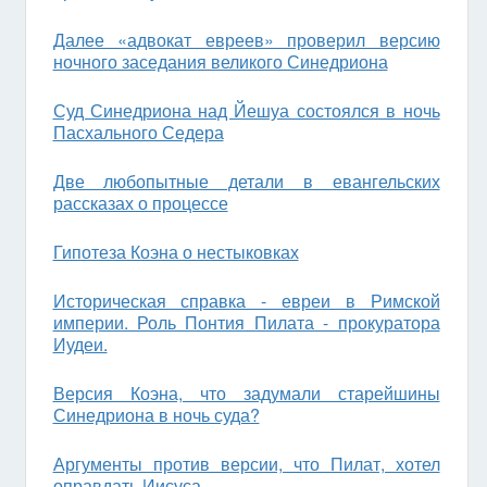
Далее «адвокат евреев» проверил версию
ночного заседания великого Синедриона
Суд Синедриона над Йешуа состоялся в ночь
Пасхального Седера
Две любопытные детали в евангельских
рассказах о процессе
Гипотеза Коэна о нестыковках
Историческая справка - евреи в Римской
империи. Роль Понтия Пилата - прокуратора
Иудеи.
Версия Коэна, что задумали старейшины
Синедриона в ночь суда?
Аргументы против версии, что Пилат, хотел
оправдать Иисуса.