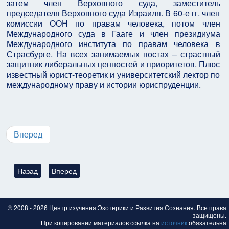
затем член Верховного суда, заместитель
председателя Верховного суда Израиля. В 60-е гг. член
комиссии ООН по правам человека, потом член
Международного суда в Гааге и член президиума
Международного института по правам человека в
Страсбурге. На всех занимаемых постах – страстный
защитник либеральных ценностей и приоритетов. Плюс
известный юрист-теоретик и университетский лектор по
международному праву и истории юриспруденции.
Вперед
Предыдущий: Учёные впервые нашли прижизненный чертёж 
Следующий: Франческа Ставрокопулу - исследование
Назад
Вперед
© 2008 - 2026 Центр изучения Эзотерики и Развития Сознания. Все права
защищены.
При копировании материалов ссылка на
источник
обязательна