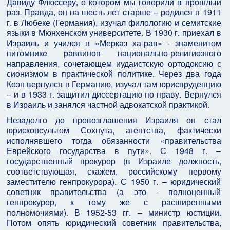
Давиду Флюссеру, о котором мы говорили в прошлый
раз. Правда, он на шесть лет старше – родился в 1911
г. в Любеке (Германия), изучал филологию и семитские
языки в Мюнхенском университете. В 1930 г. приехал в
Израиль и учился в «Мерказ ха-рав» - знаменитом
питомнике раввинов национально-религиозного
направления, сочетающем иудаистскую ортодоксию с
сионизмом в практической политике. Через два года
Коэн вернулся в Германию, изучал там юриспруденцию
– и в 1933 г. защитил диссертацию по праву. Вернулся
в Израиль и занялся частной адвокатской практикой.
Незадолго до провозглашения Израиля он стал
юрисконсультом Сохнута, агентства, фактически
исполнявшего тогда обязанности «правительства
Еврейского государства в пути». С 1948 г. –
государственный прокурор (в Израиле должность,
соответствующая, скажем, российскому первому
заместителю генпрокурора). С 1950 г. – юридический
советник правительства (а это - полноценный
генпрокурор, к тому же с расширенными
полномочиями). В 1952-53 гг. – министр юстиции.
Потом опять юридический советник правительства,