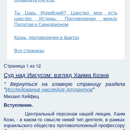
Ты Царь Иудейский? Царство мое, есть
царство Истины. Противоречия между
Пилатом и Синедрионом
Казнь, противоречия в фактах
Все страницы
Страница 1 из 12
Суд над Иисусом: взгляд Хаима Коэна
* Вернуться на главную страницу раздела
"
Исследование наследия Атлантов
"
Михаил Хейфец
Вступление.
Центральный персонаж нашей лекции, Хаим
Коэн, - в каком-то смысле некий тип деятеля, в рамках
израильского общества противоположный профессору