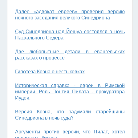
Далее «адвокат евреев» проверил версию
ночного заседания великого Синедриона
Суд Синедриона над Йешуа состоялся в ночь
Пасхального Седера
Две любопытные детали в евангельских
рассказах о процессе
Гипотеза Коэна о нестыковках
Историческая справка - евреи в Римской
империи. Роль Понтия Пилата - прокуратора
Иудеи.
Версия Коэна, что задумали старейшины
Синедриона в ночь суда?
Аргументы против версии, что Пилат, хотел
оправдать Иисуса.