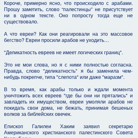
Короче, примерно ясно, что происходило с арабами.
Прошу заметить, слово “палестинцы” не присутствует
ни в одном тексте. Оно попросту тогда еще не
существовало.
А что евреи? Как они реагировали на это массовое
бегство? Евреи просили арабов не уходить…
"Деликатность евреев не имеет логических границ".
Это не мои слова, но я с ними полностью согласна.
Правда, слово "деликатность" я бы заменила чем-
нибудь покрепче, типа "слепота" или даже "маразм".
В то время, как арабы только и ждали момента
уничтожить всех евреев "где бы они ни прятались" и
завладеть их имуществом, евреи умоляли арабов не
покидать свои дома, не бежать, принимая бешеных
волков за библейских овечек.
Епископ Галилеи Хаким заявил секретарю
Американского христианского палестинского Совета