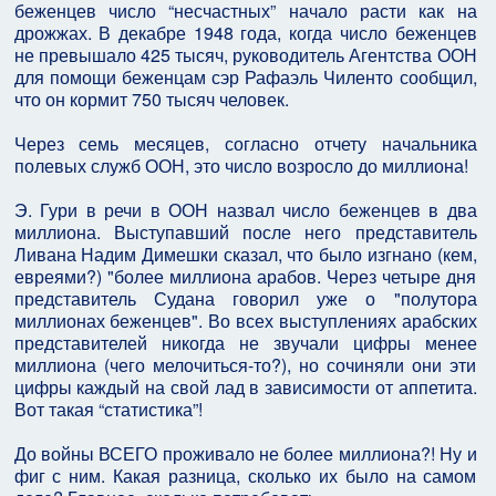
беженцев число “несчастных” начало расти как на
дрожжах. В декабре 1948 года, когда число беженцев
не превышало 425 тысяч, руководитель Агентства ООН
для помощи беженцам сэр Рафаэль Чиленто сообщил,
что он кормит 750 тысяч человек.
Через семь месяцев, согласно отчету начальника
полевых служб ООН, это число возросло до миллиона!
Э. Гури в речи в ООН назвал число беженцев в два
миллиона. Выступавший после него представитель
Ливана Надим Димешки сказал, что было изгнано (кем,
евреями?) "более миллиона арабов. Через четыре дня
представитель Судана говорил уже о "полутора
миллионах беженцев". Во всех выступлениях арабских
представителей никогда не звучали цифры менее
миллиона (чего мелочиться-то?), но сочиняли они эти
цифры каждый на свой лад в зависимости от аппетита.
Вот такая “статистика”!
До войны ВСЕГО проживало не более миллиона?! Ну и
фиг с ним. Какая разница, сколько их было на самом