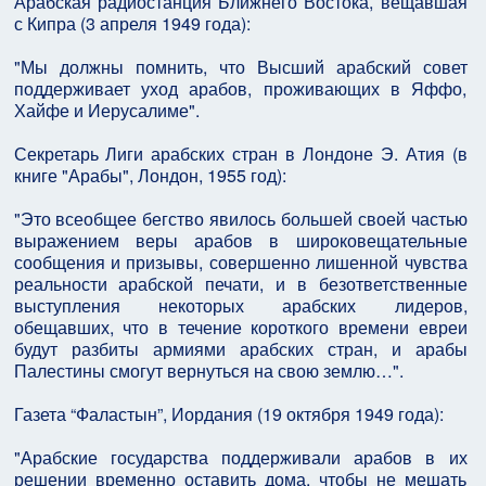
Арабская радиостанция Ближнего Востока, вещавшая
с Кипра (3 апреля 1949 года):
"Мы должны помнить, что Высший арабский совет
поддерживает уход арабов, проживающих в Яффо,
Хайфе и Иерусалиме".
Секретарь Лиги арабских стран в Лондоне Э. Атия (в
книге "Арабы", Лондон, 1955 год):
"Это всеобщее бегство явилось большей своей частью
выражением веры арабов в широковещательные
сообщения и призывы, совершенно лишенной чувства
реальности арабской печати, и в безответственные
выступления некоторых арабских лидеров,
обещавших, что в течение короткого времени евреи
будут разбиты армиями арабских стран, и арабы
Палестины смогут вернуться на свою землю…".
Газета “Фаластын”, Иордания (19 октября 1949 года):
"Арабские государства поддерживали арабов в их
решении временно оставить дома, чтобы не мешать