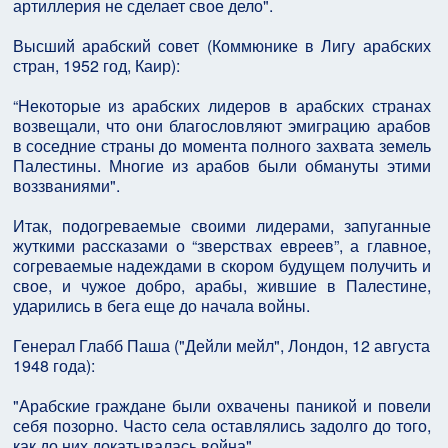
артиллерия не сделает свое дело".
Высший арабский совет (Коммюнике в Лигу арабских
стран, 1952 год, Каир):
“Некоторые из арабских лидеров в арабских странах
возвещали, что они благословляют эмиграцию арабов
в соседние страны до момента полного захвата земель
Палестины. Многие из арабов были обмануты этими
воззваниями".
Итак, подогреваемые своими лидерами, запуганные
жуткими рассказами о “зверствах евреев”, а главное,
согреваемые надеждами в скором будущем получить и
свое, и чужое добро, арабы, жившие в Палестине,
ударились в бега еще до начала войны.
Генерал Глабб Паша ("Дейли мейл", Лондон, 12 августа
1948 года):
"Арабские граждане были охвачены паникой и повели
себя позорно. Часто села оставлялись задолго до того,
как до них докатывалась война".