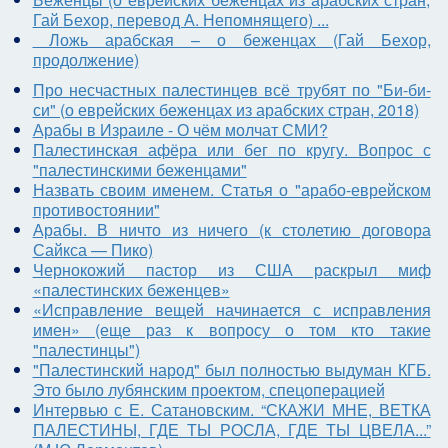
Гай
Бехор
, перевод А. Непомнящего) ...
Ложь арабская – о беженцах (Гай Бехор,
продолжение)
Про несчастных палестинцев всё трубят по "Би-би-
си" (о еврейских беженцах из арабских стран, 2018)
Арабы в Израиле - О чём молчат СМИ?
Палестинская афёра или бег по кругу. Вопрос с
"палестинскими беженцами"
Назвать своим именем. Статья о "арабо-еврейском
противостоянии"
Арабы. В ничто из ничего (к столетию договора
Сайкса — Пико)
Чернокожий пастор из США раскрыл миф
«палестинских беженцев»
«Исправление вещей начинается с исправления
имен» (еще раз к вопросу о том кто такие
"палестинцы")
"Палестинский народ" был полностью выдуман КГБ.
Это было лубянским проектом, спецоперацией
Интервью с Е. Сатановским. “СКАЖИ МНЕ, ВЕТКА
ПАЛЕСТИНЫ, ГДЕ ТЫ РОСЛА, ГДЕ ТЫ ЦВЕЛА...”