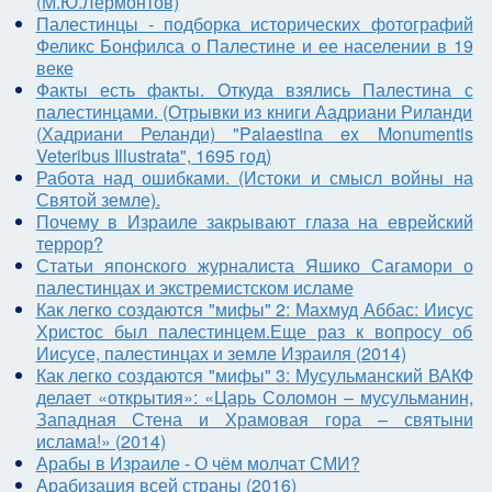
(М.Ю.Лермонтов)
Палестинцы - подборка исторических фотографий
Феликс Бонфилса о Палестине и ее населении в 19
веке
Факты есть факты. Откуда взялись Палестина с
палестинцами. (Отрывки из книги Аадриани Риланди
(Хадриани Реланди) "Palaestina ex Monumentis
Veteribus Illustrata", 1695 год)
Работа над ошибками. (Истоки и смысл войны на
Святой земле).
Почему в Израиле закрывают глаза на еврейский
террор?
Статьи японского журналиста Яшико Сагамори о
палестинцах и экстремистском исламе
Как легко создаются "мифы" 2: Махмуд Аббас: Иисус
Христос был палестинцем.Еще раз к вопросу об
Иисусе, палестинцах и земле Израиля (2014)
Как легко создаются "мифы" 3: Мусульманский ВАКФ
делает «открытия»: «Царь Соломон – мусульманин,
Западная Стена и Храмовая гора – святыни
ислама!» (2014)
Арабы в Израиле - О чём молчат СМИ?
Арабизация всей страны (2016)