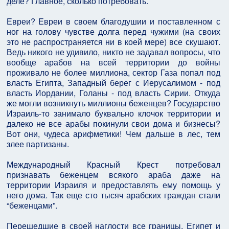
деле? Главное, сколько потребовать.
Евреи? Евреи в своем благодушии и поставленном с
ног на голову чувстве долга перед чужими (на своих
это не распространяется ни в коей мере) все скушают.
Ведь никого не удивило, никто не задавал вопросы, что
вообще арабов на всей территории до войны
проживало не более миллиона, сектор Газа попал под
власть Египта, Западный берег с Иерусалимом - под
власть Иордании, Голаны - под власть Сирии. Откуда
же могли возникнуть миллионы беженцев? Государство
Израиль-то занимало буквально клочок территории и
далеко не все арабы покинули свои дома и бизнесы?
Вот они, чудеса арифметики! Чем дальше в лес, тем
злее партизаны.
Международный Красный Крест потребовал
признавать беженцем всякого араба даже на
территории Израиля и предоставлять ему помощь у
него дома. Так еще сто тысяч арабских граждан стали
“беженцами”.
Перешедшие в своей наглости все границы, Египет и