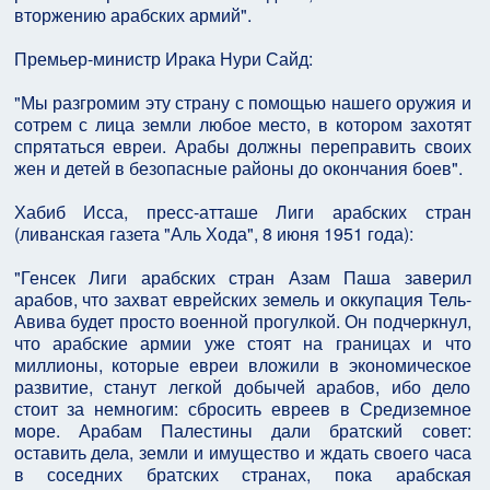
вторжению арабских армий".
Премьер-министр Ирака Нури Сайд:
"Мы разгромим эту страну с помощью нашего оружия и
сотрем с лица земли любое место, в котором захотят
спрятаться евреи. Арабы должны переправить своих
жен и детей в безопасные районы до окончания боев".
Хабиб Исса, пресс-атташе Лиги арабских стран
(ливанская газета "Аль Хода", 8 июня 1951 года):
"Генсек Лиги арабских стран Азам Паша заверил
арабов, что захват еврейских земель и оккупация Тель-
Авива будет просто военной прогулкой. Он подчеркнул,
что арабские армии уже стоят на границах и что
миллионы, которые евреи вложили в экономическое
развитие, станут легкой добычей арабов, ибо дело
стоит за немногим: сбросить евреев в Средиземное
море. Арабам Палестины дали братский совет:
оставить дела, земли и имущество и ждать своего часа
в соседних братских странах, пока арабская