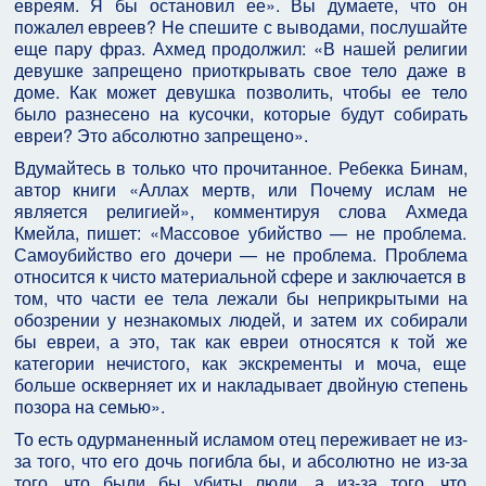
евреям. Я бы остановил ее». Вы думаете, что он
пожалел евреев? Не спешите с выводами, послушайте
еще пару фраз. Ахмед продолжил: «В нашей религии
девушке запрещено приоткрывать свое тело даже в
доме. Как может девушка позволить, чтобы ее тело
было разнесено на кусочки, которые будут собирать
евреи? Это абсолютно запрещено».
Вдумайтесь в только что прочитанное. Ребекка Бинам,
автор книги «Аллах мертв, или Почему ислам не
является религией», комментируя слова Ахмеда
Кмейла, пишет: «Массовое убийство — не проблема.
Самоубийство его дочери — не проблема. Проблема
относится к чисто материальной сфере и заключается в
том, что части ее тела лежали бы неприкрытыми на
обозрении у незнакомых людей, и затем их собирали
бы евреи, а это, так как евреи относятся к той же
категории нечистого, как экскременты и моча, еще
больше оскверняет их и накладывает двойную степень
позора на семью».
То есть одурманенный исламом отец переживает не из-
за того, что его дочь погибла бы, и абсолютно не из-за
того, что были бы убиты люди, а из-за того, что