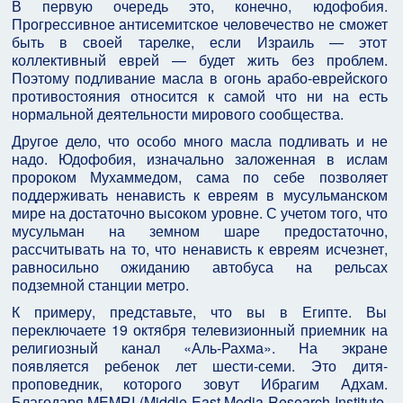
В первую очередь это, конечно, юдофобия.
Прогрессивное антисемитское человечество не сможет
быть в своей тарелке, если Израиль — этот
коллективный еврей — будет жить без проблем.
Поэтому подливание масла в огонь арабо-еврейского
противостояния относится к самой что ни на есть
нормальной деятельности мирового сообщества.
Другое дело, что особо много масла подливать и не
надо. Юдофобия, изначально заложенная в ислам
пророком Мухаммедом, сама по себе позволяет
поддерживать ненависть к евреям в мусульманском
мире на достаточно высоком уровне. С учетом того, что
мусульман на земном шаре предостаточно,
рассчитывать на то, что ненависть к евреям исчезнет,
равносильно ожиданию автобуса на рельсах
подземной станции метро.
К примеру, представьте, что вы в Египте. Вы
переключаете 19 октября телевизионный приемник на
религиозный канал «Аль-Рахма». На экране
появляется ребенок лет шести-семи. Это дитя-
проповедник, которого зовут Ибрагим Адхам.
Благодаря MEMRI (Middle East Media Research Institute,