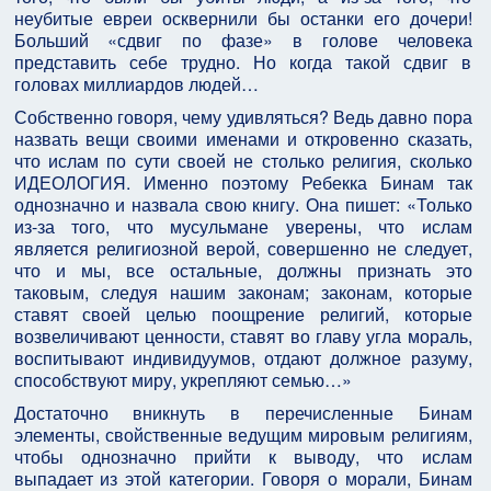
неубитые евреи осквернили бы останки его дочери!
Больший «сдвиг по фазе» в голове человека
представить себе трудно. Но когда такой сдвиг в
головах миллиардов людей…
Собственно говоря, чему удивляться? Ведь давно пора
назвать вещи своими именами и откровенно сказать,
что ислам по сути своей не столько религия, сколько
ИДЕОЛОГИЯ. Именно поэтому Ребекка Бинам так
однозначно и назвала свою книгу. Она пишет: «Только
из-за того, что мусульмане уверены, что ислам
является религиозной верой, совершенно не следует,
что и мы, все остальные, должны признать это
таковым, следуя нашим законам; законам, которые
ставят своей целью поощрение религий, которые
возвеличивают ценности, ставят во главу угла мораль,
воспитывают индивидуумов, отдают должное разуму,
способствуют миру, укрепляют семью…»
Достаточно вникнуть в перечисленные Бинам
элементы, свойственные ведущим мировым религиям,
чтобы однозначно прийти к выводу, что ислам
выпадает из этой категории. Говоря о морали, Бинам