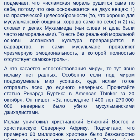
подмечает, что «исламская мораль рушится сама по
себе, потому что она основывается на двух вещах: 1)
на практической целесообразности (то, что хорошо для
мусульманской общины, хорошо само по себе) и 2) на
словах и делах Мухаммеда (чьи слова и дела были
часто имморальными). То есть без реальной моральной
основы исламская культура превращается в
варварство, и сами мусульмане проявляют
чрезмерную эмоциональность, в которой полностью
отсутствует самоконтроль».
А что касается «способствования миру», то тут явно
исламу нет равных. Особенно если под миром
подразумевать мир усопших, куда ислам готов
отправить всех до единого неверных. Прочитайте
статью Ричарда Буртика в American Thinker за 20
октября. Он пишет: «За последние 1 400 лет 270 000
000 неверных было убито мусульманскими
джихадистами.
Ислам уничтожил христианский Ближний Восток и
христианскую Северную Африку. Подсчитано, что
примерно 60 миллионов христиан было безжалостно