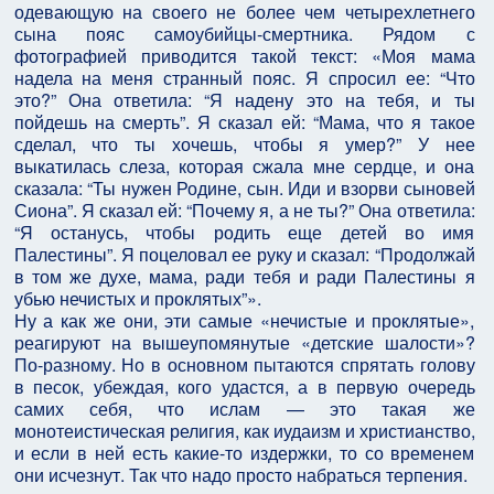
одевающую на своего не более чем четырехлетнего
сына пояс самоубийцы-смертника. Рядом с
фотографией приводится такой текст: «Моя мама
надела на меня странный пояс. Я спросил ее: “Что
это?” Она ответила: “Я надену это на тебя, и ты
пойдешь на смерть”. Я сказал ей: “Мама, что я такое
сделал, что ты хочешь, чтобы я умер?” У нее
выкатилась слеза, которая сжала мне сердце, и она
сказала: “Ты нужен Родине, сын. Иди и взорви сыновей
Сиона”. Я сказал ей: “Почему я, а не ты?” Она ответила:
“Я останусь, чтобы родить еще детей во имя
Палестины”. Я поцеловал ее руку и сказал: “Продолжай
в том же духе, мама, ради тебя и ради Палестины я
убью нечистых и проклятых”».
Ну а как же они, эти самые «нечистые и проклятые»,
реагируют на вышеупомянутые «детские шалости»?
По-разному. Но в основном пытаются спрятать голову
в песок, убеждая, кого удастся, а в первую очередь
самих себя, что ислам — это такая же
монотеистическая религия, как иудаизм и христианство,
и если в ней есть какие-то издержки, то со временем
они исчезнут. Так что надо просто набраться терпения.