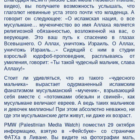
видео), вы получаете возможность услышать, что
глаголют невинные уста этого почти что младенца. А
говорит он следующее: «О исламская нация, о все
мусульмане… мученичество во имя Аллаха является
религиозной обязанностью, возложенной на вас, о
верующие. Это ваш путь к спасению в глазах
Всевышнего. О Аллах, уничтожь Израиль. О Аллах,
уничтожь Израиль…» Сидящий с ним в студии
взрослый юдофоб-проповедник, расплываясь от
умиления, говорит: «Ты такой чудесный мальчик, слава
Аллаху!»
Стоит ли удивляться, что из такого «чудесного
мальчика» вырастает одурманенный исламским
фанатизмом мусульманский «мученик», взрывающий
себя вместе с «потомками обезьян и свиней», как
мусульмане величают евреев. А ведь таких мальчиков
и девочек миллионы! При этом абсолютно неважно, ни
где эти мусульманские дети живут, ни даже их возраст.
PMW (Palestinian Media Watch) поместил 29 октября
информацию, взятую в «Фейсбуке» со странички
ФАТХа в Ливане. Вы видите на фотографии мать,