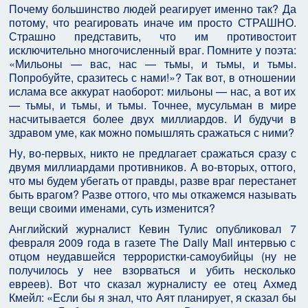
Почему большинство людей реагирует именно так? Да
потому, что реагировать иначе им просто СТРАШНО.
Страшно представить, что им противостоит
исключительно многочисленный враг. Помните у поэта:
«Мильоны — вас, нас — тьмы, и тьмы, и тьмы.
Попробуйте, сразитесь с нами!»? Так вот, в отношении
ислама все аккурат наоборот: мильоны — нас, а вот их
— тьмы, и тьмы, и тьмы. Точнее, мусульман в мире
насчитывается более двух миллиардов. И будучи в
здравом уме, как можно помышлять сражаться с ними?
Ну, во‑первых, никто не предлагает сражаться сразу с
двумя миллиардами противников. А во‑вторых, оттого,
что мы будем убегать от правды, разве враг перестанет
быть врагом? Разве оттого, что мы откажемся называть
вещи своими именами, суть изменится?
Английский журналист Кевин Тулис опубликовал 7
февраля 2009 года в газете The Daily Mail интервью с
отцом неудавшейся террористки-самоубийцы (ну не
получилось у нее взорваться и убить несколько
евреев). Вот что сказал журналисту ее отец Ахмед
Кмейл: «Если бы я знал, что Аят планирует, я сказал бы