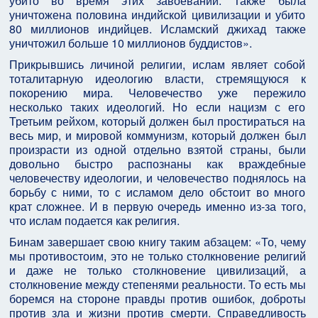
убито во время этих завоеваний. Также была
уничтожена половина индийской цивилизации и убито
80 миллионов индийцев. Исламский джихад также
уничтожил больше 10 миллионов буддистов».
Прикрывшись личиной религии, ислам являет собой
тоталитарную идеологию власти, стремящуюся к
покорению мира. Человечество уже пережило
несколько таких идеологий. Но если нацизм с его
Третьим рейхом, который должен был простираться на
весь мир, и мировой коммунизм, который должен был
произрасти из одной отдельно взятой страны, были
довольно быстро распознаны как враждебные
человечеству идеологии, и человечество поднялось на
борьбу с ними, то с исламом дело обстоит во много
крат сложнее. И в первую очередь именно из-за того,
что ислам подается как религия.
Бинам завершает свою книгу таким абзацем: «То, чему
мы противостоим, это не только столкновение религий
и даже не только столкновение цивилизаций, а
столкновение между степенями реальности. То есть мы
боремся на стороне правды против ошибок, доброты
против зла и жизни против смерти. Справедливость