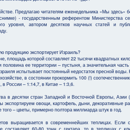
яйстве. Предлагаю читателям еженедельника «Мы здесь» б
 снимке) - государственным референтом Министерства се
го уровня, автором десятков научных статей и публ
оду.
ную продукцию экспортирует Израиль?
ане, площадь которой составляет 22 тысячи квадратных кил
ти половина ее территории – пустыня, а значительная часть 
 Израиля испытывает постоянный недостаток пресной воды.
 хозяйстве, в состоянии прокормить 100 (!) соотечественник
в России – 1:14,7, в Китае – 1:3,6.
ва в десятки стран Западной и Восточной Европы, Азии (в
ы экспортируем овощи, картофель, дыни, декоративные ра
е того – цветы, примерно полтора миллиарда штук в год.
ветов выращивается в современнейших теплицах. Если 
 составляет 60-80 тонн с гектара, то в теплицах с кл