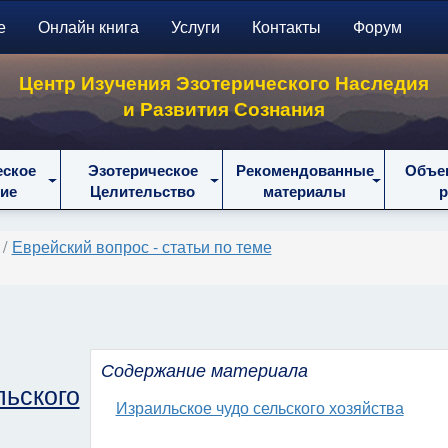
е
Онлайн книга
Услуги
Контакты
Форум
Центр Изучения Эзотерического Наследия
и Развития Сознания
еское
Эзотерическое
Рекомендованные
Объе
ие
Целительство
материалы
Еврейский вопрос - статьи по теме
Содержание материала
ского
Израильское чудо сельского хозяйства