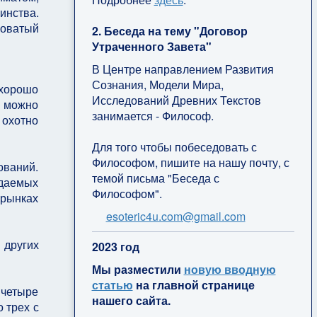
инства.
коватый
2. Беседа на тему "Договор
Утраченного Завета"
В Центре направлением Развития
Сознания, Модели Мира,
 хорошо
Исследований Древних Текстов
е можно
занимается - Философ.
 охотно
Для того чтобы побеседовать с
Философом, пишите на нашу почту, с
ований.
темой письма "Беседа с
ждаемых
Философом".
 рынках
esoteric4u.com@gmail.com
 других
2
023 год
Мы разместили
новую вводную
статью
на главной странице
 четыре
нашего сайта.
о трех с