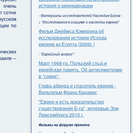
история о реинкарнации
 очень
т сотни
- Материалы исследователей Наследия Богов -
русском
> "Исследования в социуме о наследии евреев"
кции по
Фильм Джеймса Кэмерона об
исследовании истории Исхода
евреев из Египта (2006г.)
ических
- "Еврейский вопрос"
раиле –
Март 1968-го. Польский стыд и
еврейская память. Об антисемитизме
в "совке".
Глава абвера и спаситель евреев -
Вильгельм Франц Канарис
"Евреи и есть доказательство
существования Б-га", интервью Эли
Люксембурга 2015 г.
Фильмы на форуме проекта