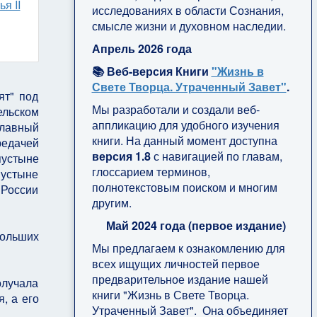
я II
исследованиях в области Сознания,
смысле жизни и духовном наследии.
Апрель 2026 года
📚 Веб-версия Книги
"Жизнь в
Свете Творца. Утраченный Завет"
.
ят" под
Мы разработали и создали веб-
ельском
аппликацию для удобного изучения
главный
книги. На данный момент доступна
редачей
версия 1.8
с навигацией по главам,
пустыне
глоссарием терминов,
пустыне
полнотекстовым поиском и многим
 России
другим.
Май 2024 года (первое издание)
больших
Мы предлагаем к ознакомлению для
всех ищущих личностей первое
предварительное издание нашей
лучала
книги "Жизнь в Свете Творца.
, а его
Утраченный Завет". Она объединяет