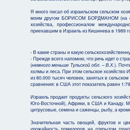
Я много писал об израильском сельском хоз
моим другом БОРИСОМ БОРДМАНОМ
(на
хозяйства, профессионалом международно
приехавшим в Израиль из Кишинева в 1989 г
- В какие страны и какую сельскохозяйствен
- Прежде всего напомню, что речь идет о стр
(
немного меньше Тульской обл. – В.Х.
). Поч
холмы и леса. При этом сельское хозяйство
из 80.000 тысяч человек, занятых в сельском
сравнения: в США этот показатель равен 1:79, 
Израиль продает продукты сельского хозяйст
Юго-Восточной), Африки, в США и Канаду. М
цитрусовые, семена и саженцы, рыбу, а кром
Значительная часть овощей, фруктов и ц
урожайность помидоров на открытом грунте