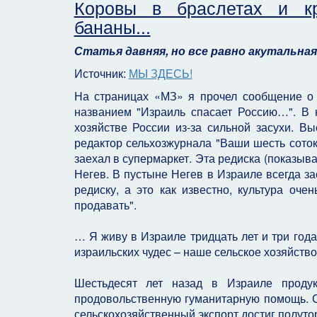
Коровы в браслетах и к
бананы...
Статья давняя, но все равно акутальная.
Источник:
МЫ ЗДЕСЬ!
На страницах «МЗ» я прочел сообщение о 
названием "Израиль спасает Россию…". В 
хозяйстве России из-за сильной засухи. В
редактор сельхозжурнала "Ваши шесть соток
заехал в супермаркет. Эта редиска (показыв
Негев. В пустыне Негев в Израиле всегда 
редиску, а это как известно, культура оч
продавать".
… Я живу в Израиле тридцать лет и три года
израильских чудес – наше сельское хозяйство
Шестьдесят лет назад в Израиле продук
продовольственную гуманитарную помощь. Се
сельскохозяйственный экспорт достиг полуто