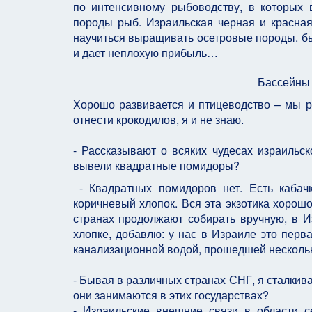
по интенсивному рыбоводству, в которых
породы рыб. Израильская черная и красная
научиться выращивать осетровые породы. бы
и дает неплохую прибыль…
Бассейны 
Хорошо развивается и птицеводство – мы раз
отнести крокодилов, я и не знаю.
- Рассказывают о всяких чудесах израильск
вывели квадратные помидоры?
- Квадратных помидоров нет. Есть кабач
коричневый хлопок. Вся эта экзотика хорошо
странах продолжают собирать вручную, в Из
хлопке, добавлю: у нас в Израиле это перв
канализационной водой, прошедшей нескольк
- Бывая в различных странах СНГ, я сталкив
они занимаются в этих государствах?
- Израильские внешние связи в области с