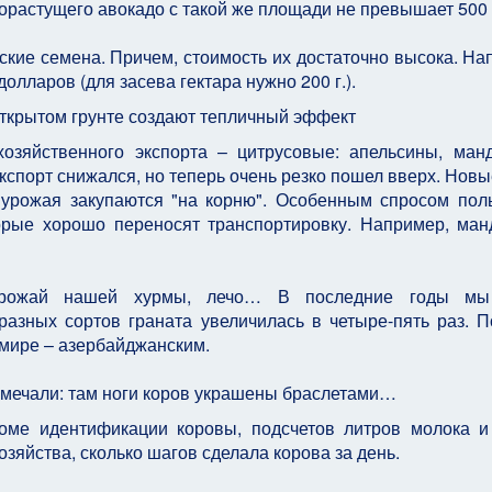
орастущего авокадо с такой же площади не превышает 500 
ские семена. Причем, стоимость их достаточно высока. На
олларов (для засева гектара нужно 200 г.).
открытом грунте создают тепличный эффект
хозяйственного экспорта – цитрусовые: апельсины, ман
кспорт снижался, но теперь очень резко пошел вверх. Новы
урожая закупаются "на корню". Особенным спросом пол
торые хорошо переносят транспортировку. Например, ма
я урожай нашей хурмы, лечо… В последние годы мы
азных сортов граната увеличилась в четыре-пять раз. П
 мире – азербайджанским.
замечали: там ноги коров украшены браслетами…
роме идентификации коровы, подсчетов литров молока и
озяйства, сколько шагов сделала корова за день.