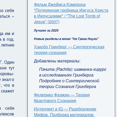
Фильм Джеймса Кэмерона
"Потерянная гробница Иисуса Христа
хо себя
в Иерусалиме" / "The Lost Tomb of
аться –
Jesus" (2007)
Лучшее за 2025
да им и
 в год.
Новые разделы в меню "На Грани Науки"
 летние
Хакобо Гринберг — Синтергическая
теория сознания
Добавлены материалы:
Г. Один
еня тут
Пачита (Pachita): шаманка-хирург
коровы-
в исследованиях Гринберга
 знал о
Подробнее о Синтергической
, что в
теории Сознания Гринберга
 скажет
Федерико Фаджин — Теория
Квантового Сознания
в себя
Интеллект и IQ — Разоблачение
плексов
Мифов. Подборка материалов.