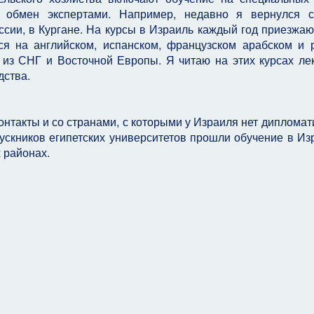
и обмен экспертами. Например, недавно я вернулся с
сии, в Кургане. На курсы в Израиль каждый год приезжаю
ся на английском, испанском, французском арабском и 
 из СНГ и Восточной Европы. Я читаю на этих курсах ле
дства.
онтакты и со странами, с которыми у Израиля нет дипломат
скников египетских университетов прошли обучение в Из
 районах.
людей о еврейском народе, его религии и истории
ть еврейских беженцев в 1938 год