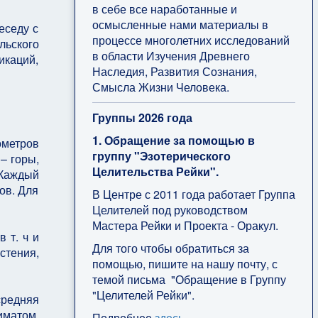
в себе все наработанные и
осмысленные нами материалы в
еседу с
процессе многолетних исследований
льского
в области Изучения Древнего
икаций,
Наследия, Развития Сознания,
Смысла Жизни Человека.
Группы 2026 года
1. Обращение за помощью в
ометров
группу "Эзотерического
– горы,
Целительства Рейки".
 Каждый
ов. Для
В Центре с 2011 года работает Группа
Целителей под руководством
Мастера Рейки и Проекта - Оракул.
 т. ч и
Для того чтобы обратиться за
стения,
помощью, пишите на нашу почту, с
темой письма "Обращение в Группу
"Целителей Рейки".
средняя
иматом,
Подробнее
здесь
.