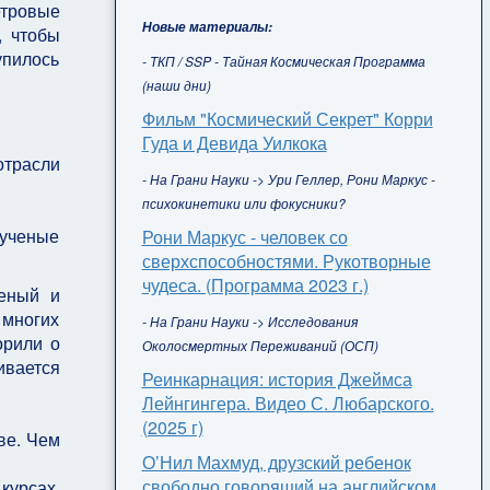
етровые
Новые материалы:
, чтобы
упилось
- ТКП / SSP - Тайная Космическая Программа
(наши дни)
Фильм "Космический Секрет" Корри
Гуда и Девида Уилкока
отрасли
- На Грани Науки -> Ури Геллер, Рони Маркус -
психокинетики или фокусники?
 ученые
Рони Маркус - человек со
сверхспособностями. Рукотворные
чудеса. (Программа 2023 г.)
леный и
 многих
- На Грани Науки -> Исследования
орили о
Околосмертных Переживаний (ОСП)
ивается
Реинкарнация: история Джеймса
Лейнгингера. Видео С. Любарского.
(2025 г)
ве. Чем
О’Нил Махмуд, друзский ребенок
свободно говорящий на английском,
курсах,