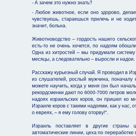
- А зачем это нужно знать?
- Любое животное, если оно здорово, делае
чувствуешь, стараешься прилечь и не ходит
значит, больна.
Животноводство – гордость нашего сельског
есть-то не очень хочется, по надоям обошл
Одна из хитростей – мы придумали систему 
месяцы, а следовательно – выросли и надои.
Расскажу курьезный случай. Я проводил в И
из слушателей, рослый мужчина, поначалу 
можете научить, когда у меня (он был начал
рекордсменки дают по 6000-7000 литров молок
надоях израильских коров, он пришел ко мн
Израиле коров с такими надоями, как у нас, 
о евреях, – я ему голову оторву!".
Израиль поставляет в другие страны 
автоматические линии, цеха по переработке 