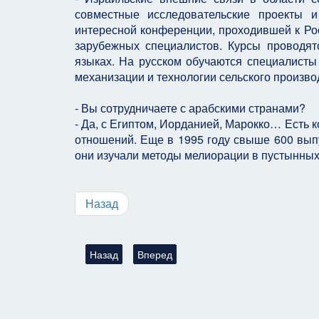
совместные исследовательские проекты 
интересной конференции, проходившей к Рос
зарубежных специалистов. Курсы проводят
языках. На русском обучаются специалисты
механизации и технологии сельского произво
- Вы сотрудничаете с арабскими странами?
- Да, с Египтом, Иорданией, Марокко… Есть к
отношений. Еще в 1995 году свыше 600 выпу
они изучали методы мелиорации в пустынных
Назад
Предыдущий: Высказывания и цитаты известных 
Следующий: Отказ государств принима
Назад
Вперед