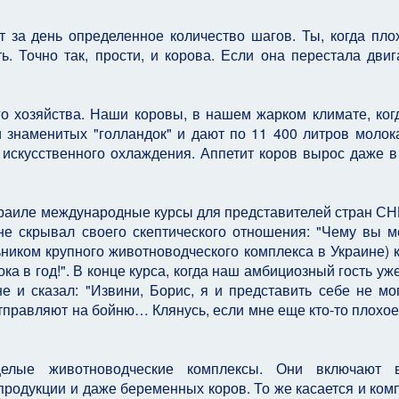
т за день определенное количество шагов. Ты, когда пло
ь. Точно так, прости, и корова. Если она перестала двиг
о хозяйства. Наши коровы, в нашем жарком климате, ког
и знаменитых "голландок" и дают по 11 400 литров молока
искусственного охлаждения. Аппетит коров вырос даже в
зраиле международные курсы для представителей стран СН
не скрывал своего скептического отношения: "Чему вы м
ьником крупного животноводческого комплекса в Украине) 
а в год!". В конце курса, когда наш амбициозный гость уже
е и сказал: "Извини, Борис, я и представить себе не мог
отправляют на бойню… Клянусь, если мне еще кто-то плохое
целые животноводческие комплексы. Они включают 
продукции и даже беременных коров. То же касается и ком