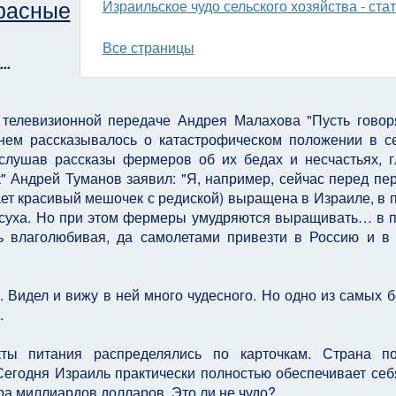
расные
Израильское чудо сельского хозяйства - стать
Все страницы
..
телевизионной передаче Андрея Малахова "Пусть говор
нем рассказывалось о катастрофическом положении в с
ыслушав рассказы фермеров об их бедах и несчастьях, 
" Андрей Туманов заявил: "Я, например, сейчас перед пе
ает красивый мешочек с редиской) выращена в Израиле, в 
засуха. Но при этом фермеры умудряются выращивать… в 
ень влаголюбивая, да самолетами привезти в Россию и в
. Видел и вижу в ней много чудесного. Но одно из самых 
.
ты питания распределялись по карточкам. Страна по
годня Израиль практически полностью обеспечивает себя
ра миллиардов долларов. Это ли не чудо?