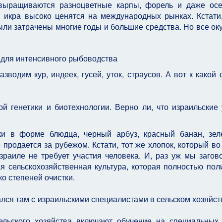
 выращиваются разноцветные карпы, форель и даже ос
 икра высоко ценятся на международных рынках. Кстати
ли затрачены многие годы и большие средства. Но все ок
для интенсивного рыбоводства
водим кур, индеек, гусей, уток, страусов. А вот к какой 
ой генетики и биотехнологии. Верно ли, что израильские
ки в форме блюдца, черный арбуз, красный банан, зе
 продается за рубежом. Кстати, тот же хлопок, который во
раиле не требует участия человека. И, раз уж мы загов
ая сельскохозяйственная культура, которая полностью пол
о степеней очистки.
ался там с израильскими специалистами в сельском хозяйст
ельского хозяйства включают обучение на специальных 