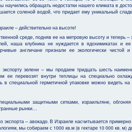
ы научились обращать недостатки нашего климата в досто
шается соленой водой, что придает ему уникальный слад
зраиле – действительно на высоте!
твенной среде, подняв ее на метровую высоту и теперь –
елей, наша клубника не нуждается в ядохимикатах и е
ирчивые англичане признали ее экологически чистой и
 экспорту зелени – мы продаем тридцать шесть наимен
тром ее перевозят внутри теплицы на специально охла
ь в специальной герметичной упаковке можно видеть на
ециальными защитными сетками, израильтяне, обгоняя
странные рынки…
го экспорта – авокадо. В Израиле насчитывается примерно
огиям, мы собираем с 1000 кв.м (в гектаре 10 000 кв. м) д