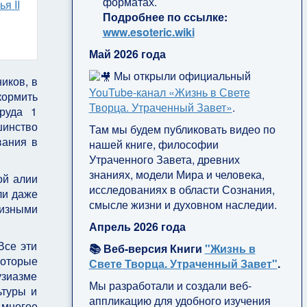
форматах.
я II
Подробнее по ссылке:
www.esoteric.wiki
Май 2026 года
Мы открыли официальный
иков, в
YouTube‑канал «Жизнь в Свете
кормить
Творца. Утраченный Завет»
.
труда 1
шинство
Там мы будем публиковать видео по
вания в
нашей книге, философии
Утраченного Завета, древних
знаниях, модели Мира и человека,
ой алии
исследованиях в области Сознания,
ли даже
смысле жизни и духовном наследии.
изными
Апрель 2026 года
Все эти
📚 Веб-версия Книги
"Жизнь в
которые
Свете Творца. Утраченный Завет"
.
узиазме
Мы разработали и создали веб-
ьтуры и
аппликацию для удобного изучения
 многое