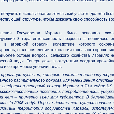
олучить в использование земельный участок, должен был
тствующей структуре, чтобы доказать свою способность во
шения Государства Израиль было основано око
ледующие 3 года интенсивность возросла – появилось 
 в аграрной отрасли, вследствие которого сохран
уровень, стало появление технологии капельного орошения
аиболее острые вопросы сельского хозяйства Израиля: н
есной воды. Теперь даже в отсутствии осадков урожайн
но и со временем увеличивалась.
 ирригации пустынь, которые занимают половину терр
енного растительного покрова для уменьшения опустын
внедрены в аграрный сектор Израиля в 70-х годах XX 
ьскохозяйственных поселений, потребление воды удерж
ти лет – примерно 1240 млн кубометров. В дальнейш
 млн (в 2005 году). Первые десять лет существования
лощадь территорий государства Израиль, используем
омент составляет 440 тыс. га, причем около 60 % тер