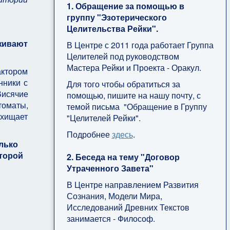
1. Обращение за помощью в
группу "Эзотерического
Целительства Рейки".
уживают
В Центре с 2011 года работает Группа
Целителей под руководством
Мастера Рейки и Проекта - Оракул.
актором
нники с
Для того чтобы обратиться за
Висячие
помощью, пишите на нашу почту, с
томаты,
темой письма "Обращение в Группу
схищает
"Целителей Рейки".
Подробнее
здесь
.
олько
оторой
2. Беседа на тему "Договор
Утраченного Завета"
В Центре направлением Развития
Сознания, Модели Мира,
Исследований Древних Текстов
занимается - Философ.