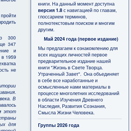
книги. На данный момент доступна
версия 1.8
с навигацией по главам,
 пройти
глоссарием терминов,
зродить
полнотекстовым поиском и многим
другим.
ло 300
Май 2024 года (первое издание)
еще 347
Мы предлагаем к ознакомлению для
ение и
всех ищущих личностей первое
 в 1959
предварительное издание нашей
ехватка
книги "Жизнь в Свете Творца.
ость не
Утраченный Завет". Она объединяет
в себе все наработанные и
итории
осмысленные нами материалы в
ивания.
процессе многолетних исследований
века. В
в области Изучения Древнего
ивалось
Наследия, Развития Сознания,
ем этот
Смысла Жизни Человека.
 страны
ых для
Группы 2026 года
риторий