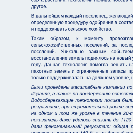
другое.
В дальнейшем каждый поселенец, желающий п
определенную процедуру одобрения в соотве
и поддерживать сельское хозяйство.
Таким
образом, к моменту провозгла
сельскохозяйственных поселений, за пос
поселений. Уникально важным событием
восстановление земель поднялось на новый 
году. Данная технология помогла решить н
пахотных земель и ограниченные запасы пр
только поддерживалась на должном уровне, 
Были проведены масштабные кампании по
Израиля, а также по поддержанию естеств
Водосберегающие технологии полива были 
результате, при стремительной росте сел
на одном и том же уровне в течение 20-
показатель даже удалось снизить до 1120
дали феноменальный результат: общая п
посевов, выросла на 140 % и на данный м