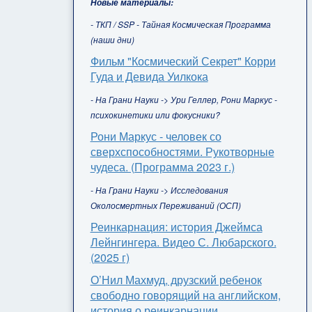
Новые материалы:
- ТКП / SSP - Тайная Космическая Программа
(наши дни)
Фильм "Космический Секрет" Корри
Гуда и Девида Уилкока
- На Грани Науки -> Ури Геллер, Рони Маркус -
психокинетики или фокусники?
Рони Маркус - человек со
сверхспособностями. Рукотворные
чудеса. (Программа 2023 г.)
- На Грани Науки -> Исследования
Околосмертных Переживаний (ОСП)
Реинкарнация: история Джеймса
Лейнгингера. Видео С. Любарского.
(2025 г)
О’Нил Махмуд, друзский ребенок
свободно говорящий на английском,
история о реинкарнации