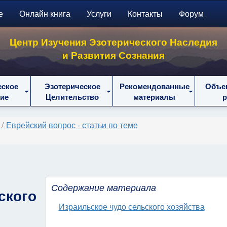
е
Онлайн книга
Услуги
Контакты
Форум
Центр Изучения Эзотерического Наследия
и Развития Сознания
еское
Эзотерическое
Рекомендованные
Объе
ие
Целительство
материалы
Еврейский вопрос - статьи по теме
Содержание материала
ского
Израильское чудо сельского хозяйства