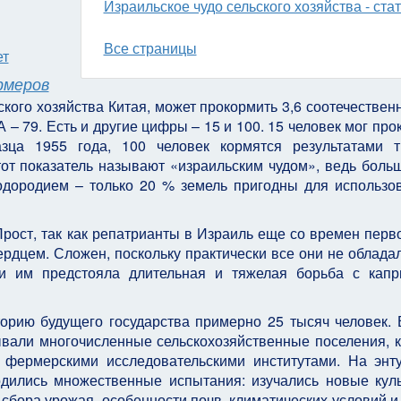
Израильское чудо сельского хозяйства - стать
Все страницы
ет
рмеров
кого хозяйства Китая, может прокормить 3,6 соотечественн
А – 79. Есть и другие цифры – 15 и 100. 15 человек мог про
зца 1955 года, 100 человек кормятся результатами 
этот показатель называют «израильским чудом», ведь боль
лодородием – только 20 % земель пригодны для использо
Прост, так как репатрианты в Израиль еще со времен перв
ердцем. Сложен, поскольку практически все они не облада
и им предстояла длительная и тяжелая борьба с капр
орию будущего государства примерно 25 тысяч человек. 
вали многочисленные сельскохозяйственные поселения, 
 фермерскими исследовательскими институтами. На энт
одились множественные испытания: изучались новые кул
 сбора урожая, особенности почв, климатических условий и