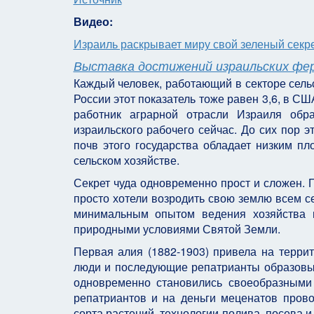
Видео:
Израиль раскрывает миру свой зеленый секр
Выставка достижений израильских фе
Каждый человек, работающий в секторе сельс
России этот показатель тоже равен 3,6, в СШ
работник аграрной отрасли Израиля обра
израильского рабочего сейчас. До сих пор 
почв этого государства обладает низким п
сельском хозяйстве.
Секрет чуда одновременно прост и сложен. 
просто хотели возродить свою землю всем с
минимальным опытом ведения хозяйства 
природными условиями Святой Земли.
Первая алия (1882-1903) привела на террит
люди и последующие репатрианты образовы
одновременно становились своеобразными
репатриантов и на деньги меценатов пров
сорта растений, технологии полива, посева и