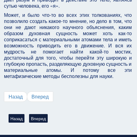
сутью человека, его «я».
Может, и было что-то во всех этих толкованиях, что
позволило создать какое-то мнение, но дело в том, что
они не дают никакого научного объяснения, каким
образом духовная сущность может хоть как-то
соприкасаться с материальными атомами тела и иметь
возможность приводить его в движение. И вся их
мудрость не помогает найти какой-то мостик,
достаточный для того, чтобы перейти эту широкую и
глубокую пропасть, разделяющую духовную сущность и
материальные атомы. И потому все эти
метафизические методы бесполезны для науки.
Назад
Вперед
Предыдущий: Дарование Торы (Бааль Сулам)
Следующий: Суть религии и ее цель (Бааль Сулам)
Назад
Вперед