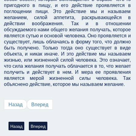
пригодного в пищу, и его действие проявляется в
поглощении пищи. Это действие мы и называем
желанием, силой аппетита, раскрывающейся в
действии воображения. Так и в отношении
обсуждаемого нами общего желания получать, которое
является сутью и основой человека. Оно проявляется и
существует, лишь облачаясь в форму того, что должно
быть получено. Только тогда оно существует в виде
объекта, и никак иначе. И это действие мы называем
жизнью, или жизненной силой человека. Это означает,
что сила желания получать облачается в то, что желает
получить и действует в нем. И мера ее проявления
является мерой жизненной силы человека. Так
объяснено действие, которое мы называем желание.
Назад
Вперед
Предыдущий: Дарование Торы (Бааль Сулам)
Следующий: Суть религии и ее цель (Бааль Сулам)
Назад
Вперед