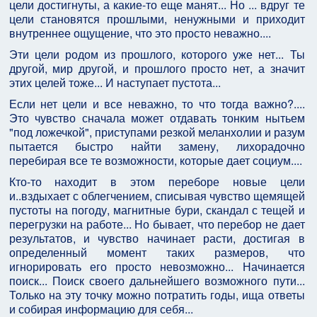
цели достигнуты, а какие-то еще манят... Но ... вдруг те
цели становятся прошлыми, ненужными и приходит
внутреннее ощущение, что это просто неважно....
Эти цели родом из прошлого, которого уже нет... Ты
другой, мир другой, и прошлого просто нет, а значит
этих целей тоже... И наступает пустота...
Если нет цели и все неважно, то что тогда важно?....
Это чувство сначала может отдавать тонким нытьем
"под ложечкой", приступами резкой меланхолии и разум
пытается быстро найти замену, лихорадочно
перебирая все те возможности, которые дает социум....
Кто-то находит в этом переборе новые цели
и..вздыхает с облегчением, списывая чувство щемящей
пустоты на погоду, магнитные бури, скандал с тещей и
перегрузки на работе... Но бывает, что перебор не дает
результатов, и чувство начинает расти, достигая в
определенный момент таких размеров, что
игнорировать его просто невозможно... Начинается
поиск... Поиск своего дальнейшего возможного пути...
Только на эту точку можно потратить годы, ища ответы
и собирая информацию для себя...