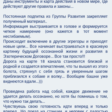
Даны инструменты и карта действий в новом мире, где
действуют другие правила и законы...
Постоянная подпитка из Группы Развития закрепляет
полученный материал..
Информация выстраивается в голове и формируется
четкое намерение (оно кажется в тот момент
несгибаемым).
Происходит включение в другие эгрегоры и приходят
новые цели... Все начинает выстраиваться в красивую
картинку будущей осознанной жизни и развития в
Эзотерическом Договоре... Все так просто!!!
Дорога на карте 18 канала становится близкой и
родной и создается впечатление, что ты вышел из этого
болота, стряхнул с себя грязь и уверенным шагом
приблизился к собаке и волку... Вообщем башни уже
виднеются вдали...)))
Проведена работа над собой, каждое движение не
удается делать осознанно, но хотя бы помнишь о том,
что нужно так делать...
Чувствуешь свою готовность идти вперед и только
вперед.. Но поезд на станции, и человек с радостью