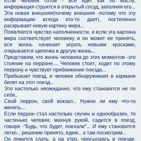
Если человек готов - все идет как по маслу,
информация струится в открытый сосуд, заполняя его...
Эта новая внешняя(почему внешняя -потому что эту
информацию всегда кто-то дает), постепенно
раскрывает новую картину мира...
Появляется чувство наполненности, и если эта картина
мира соответствует человеку и он может ее принять,
вся жизнь начинает играть новыми красками,
открывается щелочка в другую жизнь...
Представим, что жизнь человека до этих моментов -это
стояние на перроне.... Человек стоит, ходит по этому
перрону и чувствует приближение поезда...
Прибывает поезд, и человек обнаруживает в кармане
билет на этот поезд...
Это настолько неожиданно, что ему становится не по
себе..
Свой перрон, свой вокзал... Нужно ли ему что-то
менять....
Если перрон стал настолько скучен и однообразен, то
частенько человек, махнув рукой, садится в поезд,
говоря -"Будь, что будет, поехали"... И ему становится
легко... решение принято, едем... а там посмотрим...
Он ложится спать, а на утро, просыпаясь в поезде,