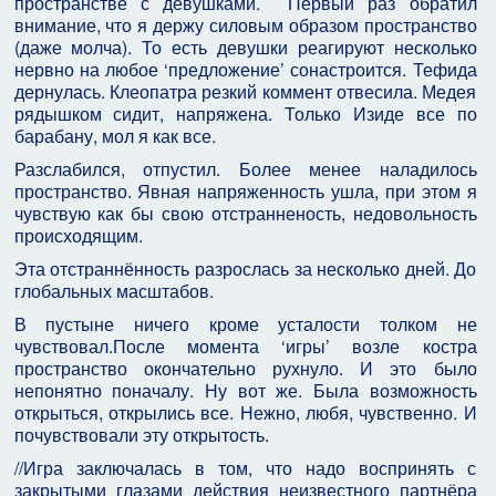
пространстве с девушками. Первый раз обратил
внимание, что я держу силовым образом пространство
(даже молча). То есть девушки реагируют несколько
нервно на любое ‘предложение’ сонастроится. Тефида
дернулась. Клеопатра резкий коммент отвесила. Медея
рядышком сидит, напряжена. Только Изиде все по
барабану, мол я как все.
Разслабился, отпустил. Более менее наладилось
пространство. Явная напряженность ушла, при этом я
чувствую как бы свою отстранненость, недовольность
происходящим.
Эта отстраннённость разрослась за несколько дней. До
глобальных масштабов.
В пустыне ничего кроме усталости толком не
чувствовал.После момента ‘игры’ возле костра
пространство окончательно рухнуло. И это было
непонятно поначалу. Ну вот же. Была возможность
открыться, открылись все. Нежно, любя, чувственно. И
почувствовали эту открытость.
//Игра заключалась в том, что надо воспринять с
закрытыми глазами действия неизвестного партнёра