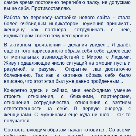
самое время постоянно перегибаю палку, не допускаю
выше себя. Противоставляю.
Работа по переносу-настройке нового сайта – стала
более очёвидным индикатором неумения принимать
женщину как партнёра, сотрудничать с нею,
индикатором своего текущего уровня.
В активном проявлении – делании увидел... Я далёк
еще от того нарисованого образа себя себе, далёк ещё
от ментальных взаимодействий с Миром, с Людьми.
Живу подавляющее число ситуаций на эмоции пусть и
разумной, в разуме. Открытие глаз достаточно
болезненно. Так как в картинке образа себя было
вписано, что этот этап был уже давно пройденным...
Конкретно здесь и сейчас, мне необходимо умение
строить отношения, с ближними, партнерские,
отношения сотрудничества, отношения с взятием
ответственности на себя. В первую очередь с
женщинами. С мужчинами еще куда ни шло – как то
получается.
Соответствующим образом начал готовится. Со всеми
ребятами (почти со всеми), потенциальными