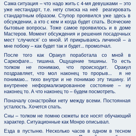
Сама ситуация – что надо жить с 4-мя девушками – это
уже нестандарт, т.е. нету списка на неё реагировать
стандартным образом. Ступор проявился уже здесь в
обсуждении, а кто с кем и когда будет спать. Всяческие
бытовые вопросы. Тоже самое проявилось и в доме
Мастеров. Момент обсуждения и решения посадочных
мест ‘случился’ со мной. И прикрываясь личиной – а
мне побоку – как будет так и будет... промолчал.
После того как Оракул поработала со мной в
Саркофаге... тишина. Ощущение тишины. То есть
толком не понимаю, что происходит. Оракул
поздравляет, что мол наконец то прорыв... я не
понимаю... тихо внутри и не понимаю эту тишину. И
внутренее неформализированное состояние – ну
наконец то. А что наконец то – будем посмотреть.
Поначалу сонастройки нету между всеми. Постоянная
усталость. Хочется спать.
Сны – толком не помню сюжеты все носят обучающий
характер. Ситуационные как Монро описывал.
Езда в пустыню. Несколько часов в одном в тесном