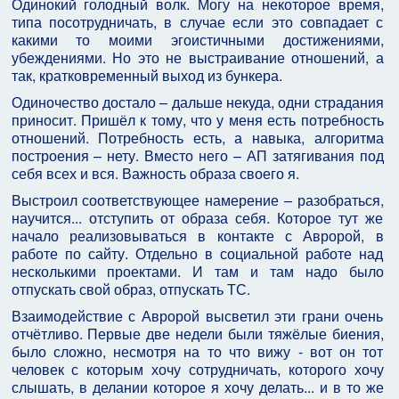
Одинокий голодный волк. Могу на некоторое время,
типа посотрудничать, в случае если это совпадает с
какими то моими эгоистичными достижениями,
убеждениями. Но это не выстраивание отношений, а
так, кратковременный выход из бункера.
Одиночество достало – дальше некуда, одни страдания
приносит. Пришёл к тому, что у меня есть потребность
отношений. Потребность есть, а навыка, алгоритма
построения – нету. Вместо него – АП затягивания под
себя всех и вся. Важность образа своего я.
Выстроил соответствующее намерение – разобраться,
научится... отступить от образа себя. Которое тут же
начало реализовываться в контакте с Авророй, в
работе по сайту. Отдельно в социальной работе над
несколькими проектами. И там и там надо было
отпускать свой образ, отпускать ТС.
Взаимодействие с Авророй высветил эти грани очень
отчётливо. Первые две недели были тяжёлые биения,
было сложно, несмотря на то что вижу - вот он тот
человек с которым хочу сотрудничать, которого хочу
слышать, в делании которое я хочу делать... и в то же