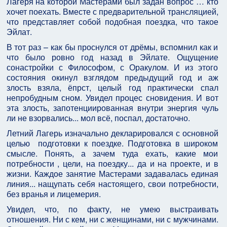
Лагеря на которой Мастерами был задан вопрос … кто
хочет поехать. Вместе с предварительной трансляцией,
что представляет собой подобная поездка, что такое
Эйлат.
В тот раз – как бы проснулся от дрёмы, вспомнил как и
что было ровно год назад в Эйлате. Ощущение
сонастройки с Философом, с Оракулом. И из этого
состояния окинул взглядом предыдущий год и аж
злость взяла, ёпрст, целый год практически спал
непробудным сном. Увидел процес сновидения. И вот
эта злость, запотенциированная внутри энергия чуль
ли не взорвались... мол всё, поспал, достаточно.
Летний Лагерь изначально декларировался с основной
целью подготовки к поездке. Подготовка в широком
смысле. Понять, а зачем туда ехать, какие мои
потребности , цели, на поездку... да и на проекте, и в
жизни. Каждое занятие Мастерами задавалась единая
линия... нащупать себя настоящего, свои потребности,
без вранья и лицемерия.
Увидел, что, по факту, не умею выстраивать
отношения. Ни с кем, ни с женщинами, ни с мужчинами.