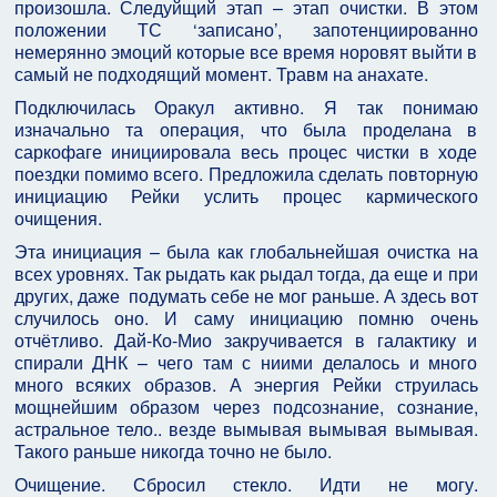
произошла. Следуйщий этап – этап очистки. В этом
положении ТС ‘записано’, запотенциированно
немерянно эмоций которые все время норовят выйти в
самый не подходящий момент. Травм на анахате.
Подключилась Оракул активно. Я так понимаю
изначально та операция, что была проделана в
саркофаге инициировала весь процес чистки в ходе
поездки помимо всего. Предложила сделать повторную
инициацию Рейки услить процес кармического
очищения.
Эта инициация – была как глобальнейшая очистка на
всех уровнях. Так рыдать как рыдал тогда, да еще и при
других, даже подумать себе не мог раньше. А здесь вот
случилось оно. И саму инициацию помню очень
отчётливо. Дай-Ко-Мио закручивается в галактику и
спирали ДНК – чего там с ниими делалось и много
много всяких образов. А энергия Рейки струилась
мощнейшим образом через подсознание, сознание,
астральное тело.. везде вымывая вымывая вымывая.
Такого раньше никогда точно не было.
Очищение. Сбросил стекло. Идти не могу.