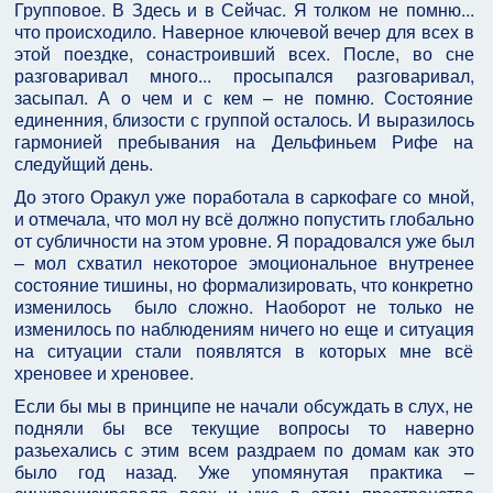
Групповое. В Здесь и в Сейчас. Я толком не помню...
что происходило. Наверное ключевой вечер для всех в
этой поездке, сонастроивший всех. После, во сне
разговаривал много... просыпался разговаривал,
засыпал. А о чем и с кем – не помню. Состояние
единенния, близости с группой осталось. И выразилось
гармонией пребывания на Дельфиньем Рифе на
следуйщий день.
До этого Оракул уже поработала в саркофаге со мной,
и отмечала, что мол ну всё должно попустить глобально
от субличности на этом уровне. Я порадовался уже был
– мол схватил некоторое эмоциональное внутренее
состояние тишины, но формализировать, что конкретно
изменилось было сложно. Наоборот не только не
изменилось по наблюдениям ничего но еще и ситуация
на ситуации стали появлятся в которых мне всё
хреновее и хреновее.
Если бы мы в принципе не начали обсуждать в слух, не
подняли бы все текущие вопросы то наверно
разьехались с этим всем раздраем по домам как это
было год назад. Уже упомянутая практика –