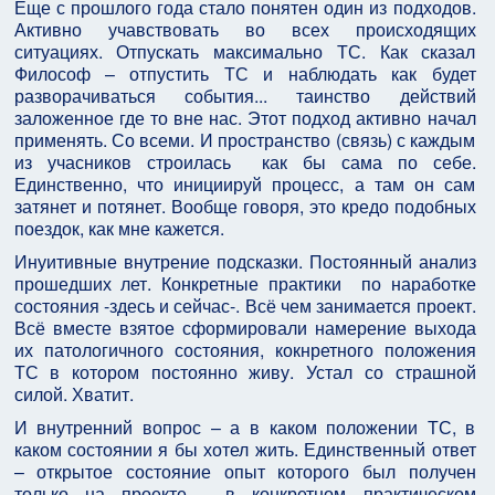
Еще с прошлого года стало понятен один из подходов.
Активно учавствовать во всех происходящих
ситуациях. Отпускать максимально ТС. Как сказал
Философ – отпустить ТС и наблюдать как будет
разворачиваться события... таинство действий
заложенное где то вне нас. Этот подход активно начал
применять. Со всеми. И пространство (связь) с каждым
из учасников строилась как бы сама по себе.
Единственно, что инициируй процесс, а там он сам
затянет и потянет. Вообще говоря, это кредо подобных
поездок, как мне кажется.
Инуитивные внутрение подсказки. Постоянный анализ
прошедших лет. Конкретные практики по наработке
состояния -здесь и сейчас-. Всё чем занимается проект.
Всё вместе взятое сформировали намерение выхода
их патологичного состояния, кокнретного положения
ТС в котором постоянно живу. Устал со страшной
силой. Хватит.
И внутренний вопрос – а в каком положении ТС, в
каком состоянии я бы хотел жить. Единственный ответ
– открытое состояние опыт которого был получен
только на проекте, в конкретном практическом