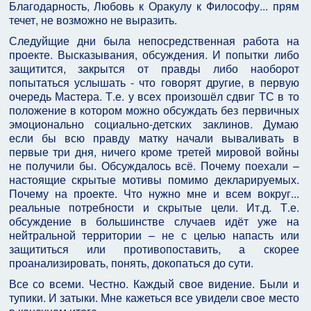
Благодарность, Любовь к Оракулу к Философу... прям
течет, не возможно не выразить.
Следуйщие дни была непосредственная работа на
проекте. Высказывания, обсуждения. И попытки либо
защитится, закрытся от правды либо наоборот
попытаться услышать - что говорят другие, в первую
очередь Мастера. Т.е. у всех произошёл сдвиг ТС в то
положение в котором можно обсуждать без первичных
эмоционально социально-детских заклинов. Думаю
если бы всю правду матку начали вываливать в
первые три дня, ничего кроме третей мировой войны
не получили бы. Обсуждалось всё. Почему поехали –
настоящие скрытые мотивы помимо декларируемых.
Почему на проекте. Что нужно мне и всем вокруг...
реальные потребности и скрытые цели. Ит.д. Т.е.
обсуждение в большинстве случаев идёт уже на
нейтральной территории – не с целью напасть или
защититься или противопоставить, а скорее
проанализировать, понять, докопаться до сути.
Все со всеми. Честно. Каждый свое видение. Были и
тупики. И затыки. Мне кажеться все увидели свое место