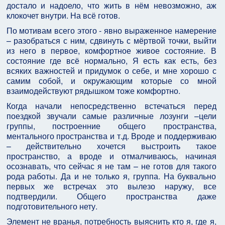
достало и надоело, что жить в нём невозможно, аж
клокочет внутри. На всё готов.
По мотивам всего этого - явно выраженное намерение
– разобраться с ним, сдвинуть с мёртвой точки, выйти
из него в первое, комфортное живое состояние. В
состояние где всё нормально, Я есть как есть, без
всяких важностей и придумок о себе, и мне хорошо с
самим собой, и окружающим которые со мной
взаимодействуют рядышком тоже комфортно.
Когда начали непосредственно встечаться перед
поездкой звучали самые различные лозунги –цели
группы, построенние общего пространства,
ментального пространства и т.д. Вроде и поддерживаю
– действительно хочется выстроить такое
пространство, а вроде и отмалчиваюсь, начиная
осознавать, что сейчас я не там – не готов для такого
рода работы. Да и не только я, группа. На буквально
первых же встречах это вылезо наружу, все
подтвердили. Общего пространства даже
подготовительного нету.
Элемент не вранья, потребность выяснить кто я, где я,