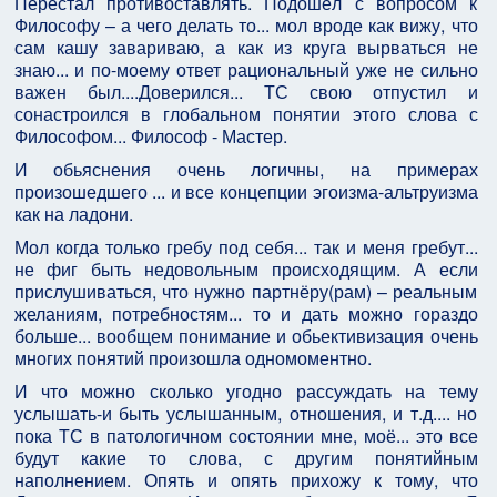
Перестал противоставлять. Подошёл с вопросом к
Философу – а чего делать то... мол вроде как вижу, что
сам кашу завариваю, а как из круга вырваться не
знаю... и по-моему ответ рациональный уже не сильно
важен был....Доверился... ТС свою отпустил и
сонастроился в глобальном понятии этого слова с
Философом... Философ - Мастер.
И обьяснения очень логичны, на примерах
произошедшего ... и все концепции эгоизма-альтруизма
как на ладони.
Мол когда только гребу под себя... так и меня гребут...
не фиг быть недовольным происходящим. А если
прислушиваться, что нужно партнёру(рам) – реальным
желаниям, потребностям... то и дать можно гораздо
больше... вообщем понимание и обьективизация очень
многих понятий произошла одномоментно.
И что можно сколько угодно рассуждать на тему
услышать-и быть услышанным, отношения, и т.д.... но
пока ТС в патологичном состоянии мне, моё... это все
будут какие то слова, с другим понятийным
наполнением. Опять и опять прихожу к тому, что