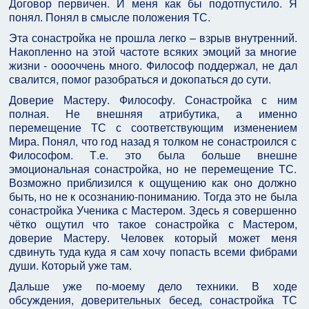
Договор первичен. И меня как бы подотпустило. Я
понял. Понял в смысле положения ТС.
Эта сонастройка не прошла легко – взрыв внутренний.
Накопленно на этой частоте всяких эмоций за многие
жизни - ооооччень много. Философ поддержал, не дал
свалится, помог разобраться и докопаться до сути.
Доверие Мастеру. Философу. Сонастройка с ним
полная. Не внешняя атрибутика, а именно
перемещение ТС с соответствующим изменением
Мира. Понял, что год назад я толком не сонастроился с
Философом. Т.е. это была больше внешне
эмоциональная сонастройка, но не перемещение ТС.
Возможно приблизился к ощущению как оно должно
быть, но не к осознанию-пониманию. Тогда это не была
сонастройка Ученика с Мастером. Здесь я совершенно
чётко ощутил что такое сонастройка с Мастером,
доверие Мастеру. Человек который может меня
сдвинуть туда куда я сам хочу попасть всеми фибрами
души. Который уже там.
Дальше уже по-моему дело техники. В ходе
обсуждения, доверительных бесед, сонастройка ТС