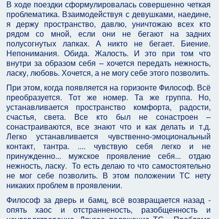
В ходе поездки сформулировалась совершенно четкая
проблематика. Взаимодействуя с девушками, наедине,
я держу пространство, давлю, уничтожаю всех кто
рядом со мной, если они не бегают на задних
полусогнутых лапках. А никто не бегает. Биение.
Непонимания. Обида. Жалость. И это при том что
внутри за образом себя – хочется передать нежность,
ласку, любовь. Хочется, а не могу себе этого позволить.
При этом, когда появляется на горизонте Философ. Всё
преобразуется. Тот же номер. Та же группа. Но,
устанавливается пространство комфорта, радости,
счастья, света. Все кто был не сонастроен –
сонастраиваются, все знают что и как делать и т.д.
Легко устанавливается чувственно-эмоциональный
контакт, тантра. .... чувствую себя легко и не
принужденно... мужское проявление себя... отдаю
нежность, ласку. То есть делаю то что самостоятельно
не мог себе позволить. В этом положении ТС нету
никаких проблем в проявлении.
Философ за дверь и бамц, всё возвращается назад -
опять хаос и отстранненость, разобщенность и