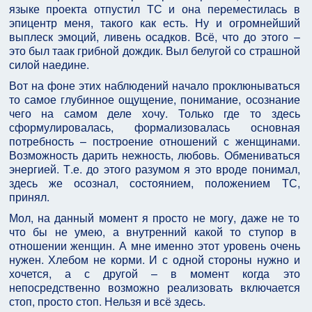
языке проекта отпустил ТС и она переместилась в
эпицентр меня, такого как есть. Ну и огромнейший
выплеск эмоций, ливень осадков. Всё, что до этого –
это был таак грибной дождик. Выл белугой со страшной
силой наедине.
Вот на фоне этих наблюдений начало проклюнываться
то самое глубинное ощущение, понимание, осознание
чего на самом деле хочу. Только где то здесь
сформулировалась, формализовалась основная
потребность – построение отношений с женщинами.
Возможность дарить нежность, любовь. Обмениваться
энергией. Т.е. до этого разумом я это вроде понимал,
здесь же осознал, состоянием, положением ТС,
принял.
Мол, на данный момент я просто не могу, даже не то
что бы не умею, а внутренний какой то ступор в
отношении женщин. А мне именно этот уровень очень
нужен. Хлебом не корми. И с одной стороны нужно и
хочется, а с другой – в момент когда это
непосредственно возможно реализовать включается
стоп, просто стоп. Нельзя и всё здесь.