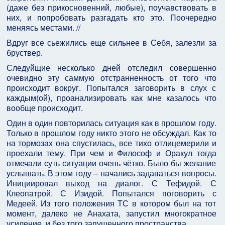
(даже без прикосновенний, любые), поучавствовать в
них, и попробовать разгадать кто это. Поочередно
меняясь местами. //
Вдруг все сьежились еще сильнее в Себя, залезли за
бруствер.
Следуйщие несколько дней отследил совершенно
очевидно эту саммую отстранненность от того что
происходит вокруг. Попытался заговорить в слух с
каждым(ой), проанализировать как мне казалось что
вообще происходит.
Один в один повторилась ситуация как в прошлом году.
Только в прошлом году никто этого не обсуждал. Как то
на тормозах она спустилась, все тихо отлицемерили и
проехали тему. При чем и Философ и Оракул тогда
отмечали суть ситуации очень чётко. Было бы желание
услышать. В этом году – начались задаваться вопросы.
Инициировал выход на диалог. С Тефидой. С
Клеопатрой. С Изидой. Попытался поговорить с
Медеей. Из того положения ТС в котором был на тот
момент, далеко не Анахата, запустил многократное
усиление и без того запущенного пространства.