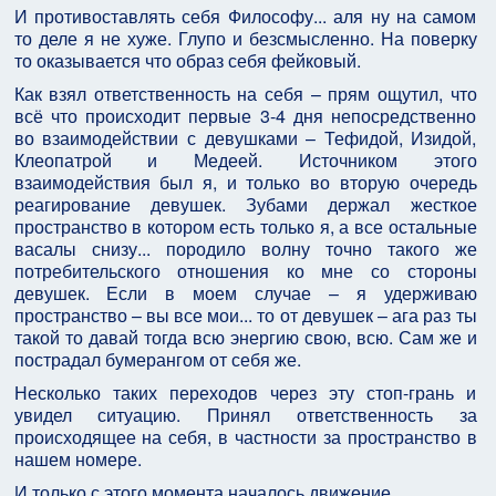
И противоставлять себя Философу... аля ну на самом
то деле я не хуже. Глупо и безсмысленно. На поверку
то оказывается что образ себя фейковый.
Как взял ответственность на себя – прям ощутил, что
всё что происходит первые 3-4 дня непосредственно
во взаимодействии с девушками – Тефидой, Изидой,
Клеопатрой и Медеей. Источником этого
взаимодействия был я, и только во вторую очередь
реагирование девушек. Зубами держал жесткое
пространство в котором есть только я, а все остальные
васалы снизу... породило волну точно такого же
потребительского отношения ко мне со стороны
девушек. Если в моем случае – я удерживаю
пространство – вы все мои... то от девушек – ага раз ты
такой то давай тогда всю энергию свою, всю. Сам же и
пострадал бумерангом от себя же.
Несколько таких переходов через эту стоп-грань и
увидел ситуацию. Принял ответственность за
происходящее на себя, в частности за пространство в
нашем номере.
И только с этого момента началось движение.