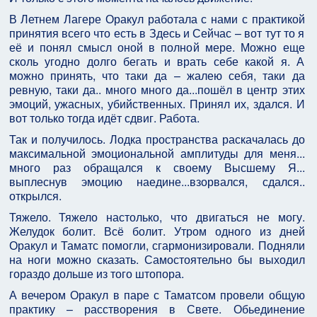
В Летнем Лагере Оракул работала с нами с практикой
принятия всего что есть в Здесь и Сейчас – вот тут то я
её и понял смысл оной в полной мере. Можно еще
сколь угодно долго бегать и врать себе какой я. А
можно принять, что таки да – жалею себя, таки да
ревную, таки да.. много много да...пошёл в центр этих
эмоций, ужасных, убийственных. Принял их, здался. И
вот только тогда идёт сдвиг. Работа.
Так и получилось. Лодка пространства раскачалась до
максимальной эмоциональной амплитуды для меня...
много раз обращался к своему Высшему Я...
выплеснув эмоцию наедине...взорвался, сдался..
открылся.
Тяжело. Тяжело настолько, что двигаться не могу.
Желудок болит. Всё болит. Утром одного из дней
Оракул и Таматс помогли, сгармонизировали. Подняли
на ноги можно сказать. Самостоятельно бы выходил
гораздо дольше из того штопора.
А вечером Оракул в паре с Таматсом провели общую
практику – расстворения в Свете. Обьединение