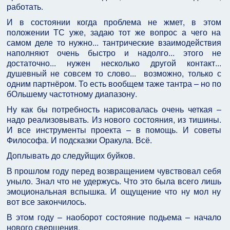
работать.
И в состоянии когда проблема не жмет, в этом
положении ТС уже, задаю тот же вопрос а чего на
самом деле то нужно... тантрические взаимодействия
наполняют очень быстро и надолго... этого не
достаточно... нужен несколько другой контакт...
душевный не совсем то слово... возможно, только с
одним партнёром. То есть вообщем таже тантра – но по
бОльшему частотному диапазону.
Ну как бы потребность нарисовалась о
чень четкая –
надо реализовывать. Из нового состояния, из тишины.
И все инструменты проекта – в помощь. И советы
Философа. И подсказки Оракула. Всё.
Доплывать до следуйщих буйков.
В прошлом году перед возвращением чувствовал себя
уныло. Знал что не удержусь. Что это была всего лишь
эмоциональная вспышка. И ощущение что ну мол ну
вот все закончилось.
В этом году – наоборот состояние подьема – начало
нового свершения.