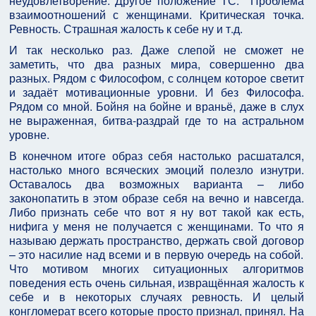
неудовлетворение. Другое положение ТС. Проблема
взаимоотношений с женщинами. Критическая точка.
Ревность. Страшная жалость к себе ну и т.д.
И так несколько раз. Даже слепой не сможет не
заметить, что два разных мира, совершенно два
разных. Рядом с Философом, с солнцем которое светит
и задаёт мотивационные уровни. И без Философа.
Рядом со мной. Бойня на бойне и враньё, даже в слух
не выраженная, битва-раздрай где то на астральном
уровне.
В конечном итоге образ себя настолько расшатался,
настолько много всяческих эмоций полезло изнутри.
Оставалось два возможных варианта – либо
законопатить в этом образе себя на вечно и навсегда.
Либо признать себе что вот я ну вот такой как есть,
нифига у меня не получается с женщинами. То что я
называю держать пространство, держать свой договор
– это насилие над всеми и в первую очередь на собой.
Что мотивом многих ситуационных алгоритмов
поведения есть очень сильная, извращённая жалость к
себе и в некоторых случаях ревность. И целый
конгломерат всего которые просто признал, принял. На