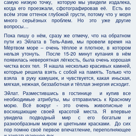
самую низкую точку, которую мы увидели издалека,
когда его проезжали, сфотографировав её. Есть во
всём этом оттенок глубокой грусти, потому что у моря
много серьёзных проблем. Но это уже другие
вопросы…
Пока пишу о нём, сразу же отмечу, что на обратном
пути из Эйлата в Тель-Авив, мы провели время на
Мёртвом море – очень тёплое и плотное, в котором
нельзя утонуть. После 15-20 минут купания в нём
появилась невероятная лёгкость, была очень хорошая
чистка всех тел. Я нашла несколько красивых камней,
которые решила взять с собой на память. Только что
взяла в руку камушек, и чувствуется, какая иньская,
мягкая, нежная, беззаботная и тёплая энергия исходит.
Эйлат. Разместившись в гостинице и купив все
необходимые атрибуты, мы отправились к Красному
морю. Всё вокруг - это очень живописные и
восхищающие своей красотой места. Я впервые
увидела подводный мир с его богатым и
разнообразным миром и цветными красками. До сих
пор помню своё первое впечатление, переполняющее
и захватывающее дух.