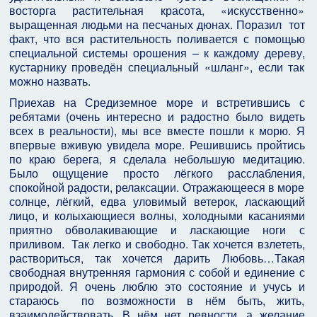
восторга растительная красота, «искусственно»
выращенная людьми на песчаных дюнах. Поразил тот
факт, что вся растительность поливается с помощью
специальной системы орошения – к каждому дереву,
кустарнику проведён специальный «шланг», если так
можно назвать.
Приехав на Средиземное море и встретившись с
ребятами (очень интересно и радостно было видеть
всех в реальности), мы все вместе пошли к морю. Я
впервые вживую увидела море. Решившись пройтись
по краю берега, я сделала небольшую медитацию.
Было ощущение просто лёгкого расслабления,
спокойной радости, релаксации. Отражающееся в море
солнце, лёгкий, едва уловимый ветерок, ласкающий
лицо, и колыхающиеся волны, холодными касаниями
приятно обволакивающие и ласкающие ноги с
приливом. Так легко и свободно. Так хочется взлететь,
раствориться, так хочется дарить Любовь…Такая
свободная внутренняя гармония с собой и единение с
природой. Я очень люблю это состояние и учусь и
стараюсь по возможности в нём быть, жить,
взаимодействовать. В нём нет ревности, а желание