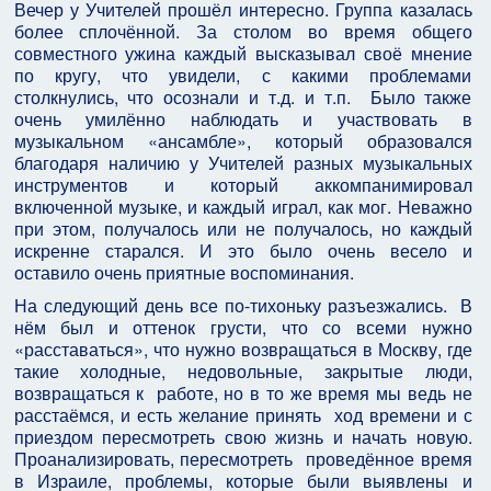
Вечер у Учителей прошёл интересно. Группа казалась
более сплочённой. За столом во время общего
совместного ужина каждый высказывал своё мнение
по кругу, что увидели, с какими проблемами
столкнулись, что осознали и т.д. и т.п. Было также
очень умилённо наблюдать и участвовать в
музыкальном «ансамбле», который образовался
благодаря наличию у Учителей разных музыкальных
инструментов и который аккомпанимировал
включенной музыке, и каждый играл, как мог. Неважно
при этом, получалось или не получалось, но каждый
искренне старался. И это было очень весело и
оставило очень приятные воспоминания.
На следующий день все по-тихоньку разъезжались. В
нём был и оттенок грусти, что со всеми нужно
«расставаться», что нужно возвращаться в Москву, где
такие холодные, недовольные, закрытые люди,
возвращаться к работе, но в то же время мы ведь не
расстаёмся, и есть желание принять ход времени и с
приездом пересмотреть свою жизнь и начать новую.
Проанализировать, пересмотреть проведённое время
в Израиле, проблемы, которые были выявлены и