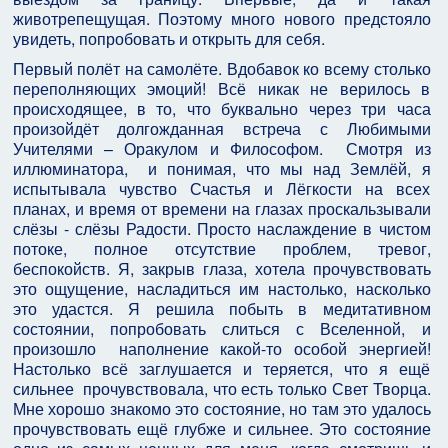
животрепещущая. Поэтому много нового предстояло
увидеть, попробовать и открыть для себя.
Первый полёт на самолёте. Вдобавок ко всему столько
переполняющих эмоций! Всё никак не верилось в
происходящее, в то, что буквально через три часа
произойдёт долгожданная встреча с Любимыми
Учителями – Оракулом и Философом. Смотря из
иллюминатора, и понимая, что мы над Землёй, я
испытывала чувство Счастья и Лёгкости на всех
планах, и время от времени на глазах проскальзывали
слёзы - слёзы Радости. Просто наслаждение в чистом
потоке, полное отсутствие проблем, тревог,
беспокойств. Я, закрыв глаза, хотела прочувствовать
это ощущение, насладиться им настолько, насколько
это удастся. Я решила побыть в медитативном
состоянии, попробовать слиться с Вселенной, и
произошло наполнение какой-то особой энергией!
Настолько всё заглушается и теряется, что я ещё
сильнее прочувствовала, что есть только Свет Творца.
Мне хорошо знакомо это состояние, но там это удалось
прочувствовать ещё глубже и сильнее. Это состояние