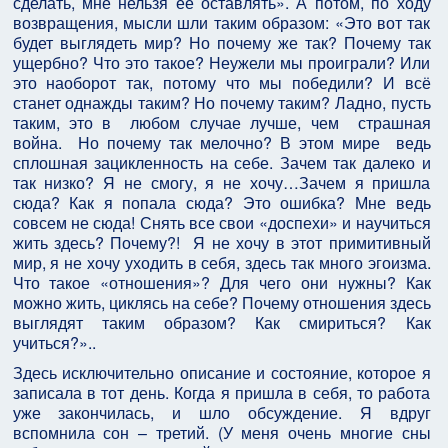
сделать, мне нельзя её оставлять». А потом, по ходу
возвращения, мысли шли таким образом: «Это вот так
будет выглядеть мир? Но почему же так? Почему так
ущербно? Что это такое? Неужели мы проиграли? Или
это наоборот так, потому что мы победили? И всё
станет однажды таким? Но почему таким? Ладно, пусть
таким, это в любом случае лучше, чем страшная
война. Но почему так мелочно? В этом мире ведь
сплошная зацикленность на себе. Зачем так далеко и
так низко? Я не смогу, я не хочу…Зачем я пришла
сюда? Как я попала сюда? Это ошибка? Мне ведь
совсем не сюда! Снять все свои «доспехи» и научиться
жить здесь? Почему?! Я не хочу в этот примитивный
мир, я не хочу уходить в себя, здесь так много эгоизма.
Что такое «отношения»? Для чего они нужны? Как
можно жить, циклясь на себе? Почему отношения здесь
выглядят таким образом? Как смириться? Как
учиться?»..
Здесь исключительно описание и состояние, которое я
записала в тот день. Когда я пришла в себя, то работа
уже закончилась, и шло обсуждение. Я вдруг
вспомнила сон – третий. (У меня очень многие сны