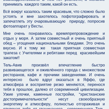
принимать каждого таким, какой он есть.
Всё вокруг казалось таким красивым, что сложно было
устоять и мне захотелось пофотографировать и
запечатлеть эту очаровывающую природу, попросив
фотоаппарат у Весты.
Мне очень понравилось времяпрепровождение и
отдых у моря. А затем совместный и очень приятный
обед – угощения национальными блюдами. Это очень
вкусно. И к тому же такая приятная совместная
трапеза с Учителями и ребятами перед красивейшим
закатом!!
Тель-Авив произвёл впечатление быстро
развивающегося и оживлённого города с множеством
ресторанов, кафе и прочими заведениями. И очень
интересно было вдруг оказаться в Яффо, где
атмосфера и восприятие резко меняются, перенося
тебя в прошлое, далеко от современной цивилизации.
Узкие улочки, каменные постройки, "христианские
достопримечательности" несут своеобразную
энергетику и атмосферу, полностью отгораживая и
отключая тебя от граничащего современного Тель-