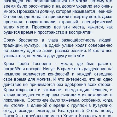
разглядев. Но останавливаться не могли, потому что
время было рассчитано и на дорогу уходило его очень
много. Проезжали долину, которая называется Геенной
Огненной, где когда-то приносили в жертву детей. Даже
проезжая почувствовали странный специфический
запах места. Проезжая все эти места, кажется, как
рушится время и пространство в восприятии.
Сразу бросается в глаза разношёрстность людей,
традиций, культур. На одной улице ходят совершенно
по разному одетые люди, разных религий. И как-то все
уживаются, не мешая друг другу ни в чём.
Храм Гроба Господня – место, где был распят,
погребён и воскрес Иисус. В храме есть разделение на
немалое количество конфессий и каждой отведено
своё время для молитв. И что интересно, что ни одно
действие не принимается без одобрения всех сторон.
Храм открывает и закрывает всегда один человек, и
ключи передаются старшим сыновьям из поколения в
поколение. Состояние было тяжёлым, особенно, когда
мы стояли в длинной очереди с группой в Кувуклию,
откуда исходит ежегодно Благодатный Огонь перед
Пасхой – погребальное место Христа. Казалось, что по-