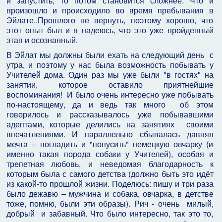
и запустить, то потом становится сложнее. Что и
произошло и происходило во время пребывания в
Эйлате..Прошлого не вернуть, поэтому хорошо, что
этот опыт был и я надеюсь, что это уже пройденный
этап и осознанный.
В Эйлат мы должны были ехать на следующий день с
утра, и поэтому у нас была возможность побывать у
Учителей дома. Один раз мы уже были "в гостях" на
занятии, которое оставило приятнейшие
воспоминания! И было очень интересно уже побывать
по-настоящему, да и ведь так много об этом
говорилось и рассказывалось уже побывавшими
адептами, которые делились на занятиях своими
впечатлениями. И параллельно сбывалась давняя
мечта – погладить и "попусить" немецкую овчарку (и
именно такая порода собаки у Учителей), особая и
трепетная любовь, и неведомая благодарность к
которым была с самого детства (должно быть это идёт
из какой-то прошлой жизни. Поделюсь: пишу и три раза
было дежавю – мужчина и собака, овчарка, в детстве
тоже, помню, были эти образы). Рич - очень милый,
добрый и забавный. Что было интересно, так это то,