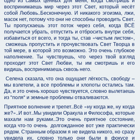
одно из самых ценных для меня, когда смотришь и
воспринимаешь мир через этот Свет, который несёт
собой Любовь..Бесконечную. И никакого эгоизма, лжи,
масок нет, потому что они не способны проводить Свет.
Ты пропускаешь этот поток через себя, когда ВСЁ
получается убрать, отпустить и отбросить внутри себя,
избавиться от всего, и тогда ты, став «чистым листом»,
сможешь пропустить и прочувствовать Свет Творца в
той мере, в которой это возможно. Это очень глубокое
наполнение. Ты чувствуешь, что через твой взгляд
проходит этот Свет Любви, ты им смотришь и его
видишь, воспринимаешь сквозь него.
Селена сказала, что она ощущает лёгкость, свободу –
мы взлетели, а все проблемы и хлопоты остались там.
Да, и это очень хорошо чувствуется, словно вылетаешь
из "поля" и земные проблемы отваливаются.
Приятное волнение и трепет..Всё «ну когда же, ну когда
же?»..И вот..Мы увидели Оракула и Философа, которые
махали нам руками..Это очень приятное состояние,
когда что-то очень долгожданное вот уже практически
рядом. Странным образом я не видела никого, но сразу
увидела их, словно только они были в фокусе и