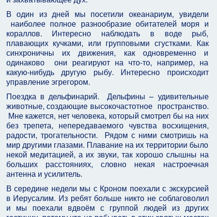
В один из дней мы посетили океанариум, увидели
наиболее полное разнообразие обитателей моря и
кораллов. Интересно наблюдать в воде рыб,
плавающих кучками, или групповыми сгустками. Как
синхроничны их движения, как одновременно и
одинаково они реагируют на что-то, например, на
какую-нибудь другую рыбу. Интересно происходит
управление эгрегором.
Поездка в дельфинарий. Дельфины – удивительные
животные, создающие высокочастотное пространство.
Мне кажется, нет человека, который смотрел бы на них
без трепета, непередаваемого чувства восхищения,
радости, трогательности. Рядом с ними смотришь на
мир другими глазами. Плавание на их территории было
некой медитацией, а их звуки, так хорошо слышны на
больших расстояниях, словно некая настроечная
антенна и усилитель.
В середине недели мы с Кроном поехали с экскурсией
в Иерусалим. Из ребят больше никто не соблаговолил
и мы поехали вдвоём с группой людей из других