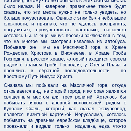
гостиниц, потому что не побывать в этих святых местах
было нельзя. И, наверное, правильнее также будет
сказать, что эти места нужно не только увидеть, но
больше почувствовать. Однако с этим были небольшие
сложности, и признаю, что не удалось воспринять,
погрузиться, прочувствовать настолько, насколько
хотелось бы. И ещё минус поездки заключался в том,
что на многое мы смотрели издалека из автобуса.
Побывали же мы на Масличной горе, в Храме
Рождества Христова в Вифлееме, в Храме Гроба
Господня, в русском храме, который находится совсем
рядом с храмом Гробя Господня, у Стены Плача и
прошлись в обратной последовательности по
Крестному Пути Иисуса Христа.
Сначала мы побывали на Масличной горе, откуда
открывается вид на старый город, и которая является
священным местом для трёх религий. Хотелось бы
побывать рядом с древней колокольней, рядом с
Куполом Скалы, который, как сказал экскурсовод,
является визитной карточкой Иерусалима, хотелось
побывать на древнем еврейском кладбище, которое
проезжали и видели только издалека, едва что-то