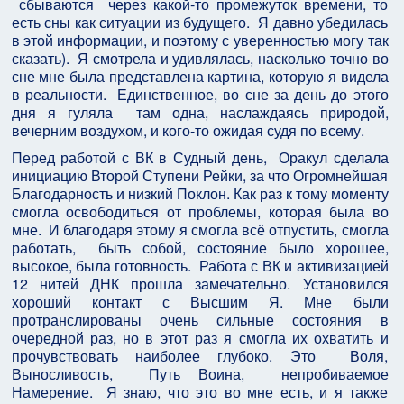
сбываются через какой-то промежуток времени, то
есть сны как ситуации из будущего. Я давно убедилась
в этой информации, и поэтому с уверенностью могу так
сказать). Я смотрела и удивлялась, насколько точно во
сне мне была представлена картина, которую я видела
в реальности. Единственное, во сне за день до этого
дня я гуляла там одна, наслаждаясь природой,
вечерним воздухом, и кого-то ожидая судя по всему.
Перед работой с ВК в Судный день, Оракул сделала
инициацию Второй Ступени Рейки, за что Огромнейшая
Благодарность и низкий Поклон. Как раз к тому моменту
смогла освободиться от проблемы, которая была во
мне. И благодаря этому я смогла всё отпустить, смогла
работать, быть собой, состояние было хорошее,
высокое, была готовность. Работа с ВК и активизацией
12 нитей ДНК прошла замечательно. Установился
хороший контакт с Высшим Я. Мне были
протранслированы очень сильные состояния в
очередной раз, но в этот раз я смогла их охватить и
прочувствовать наиболее глубоко. Это Воля,
Выносливость, Путь Воина, непробиваемое
Намерение. Я знаю, что это во мне есть, и я также