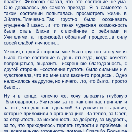
практик. Философ сказал, что это состояние не-ума.
Оно держалось до самого приезда. Я в самолёте в
таком состоянии попыталась просмотреть жизнь в
Эйлате..Плачевно..Так грустно было осознавать
упущенный шанс…и что такая чудесная возможность
была стать ближе и сплочённее с ребятами и
Учителями, а произошёл обратный процесс…в силу
своей слабой личности…
Уезжая, с одной стороны, мне было грустно, что у меня
было такое состояние в день отъезда, когда хочется
попрощаться, выразить искреннюю благодарность, с
другой стороны –состояние пустоты было сильным и я
чувствовала, что во мне шли какие-то процессы. Одно
наложилось на другое, но ничего…то, что было.. просто
было…
Ну и в конце, конечно же, хочу выразить глубокую
благодарность Учителям за то, как они нас приняли и
за всё, что для нас сделали!! За усилия и старания,
которые приложили в организацию!! За тепло, за Свет,
за открытость, за искренность, за доброту, за мудрость,
за то, что приходилось терпеть глупости и проблемы и
за всегдашнюю готовность помочь! Спасибо Большое