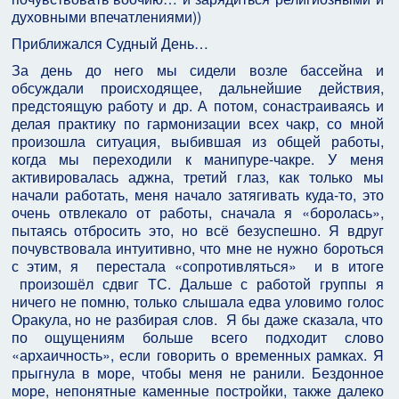
духовными впечатлениями))
Приближался Судный День…
За день до него мы сидели возле бассейна и
обсуждали происходящее, дальнейшие действия,
предстоящую работу и др. А потом, сонастраиваясь и
делая практику по гармонизации всех чакр, со мной
произошла ситуация, выбившая из общей работы,
когда мы переходили к манипуре-чакре. У меня
активировалась аджна, третий глаз, как только мы
начали работать, меня начало затягивать куда-то, это
очень отвлекало от работы, сначала я «боролась»,
пытаясь отбросить это, но всё безуспешно. Я вдруг
почувствовала интуитивно, что мне не нужно бороться
с этим, я перестала «сопротивляться» и в итоге
произошёл сдвиг ТС. Дальше с работой группы я
ничего не помню, только слышала едва уловимо голос
Оракула, но не разбирая слов. Я бы даже сказала, что
по ощущениям больше всего подходит слово
«архаичность», если говорить о временных рамках. Я
прыгнула в море, чтобы меня не ранили. Бездонное
море, непонятные каменные постройки, также далеко