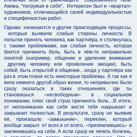
Авива, "погружая в себя". Интересен был и «квартал»
художников, отличающийся своей индивидуальностью
и специфичностью работ.
Однако начинаются и другие происходящие процессы,
которые выявили слабые стороны личности. В
попытке принять человека, как партнёра, я столкнулась
с такими проблемами, как слабая личность, которая
боится причинить боль, быть в чём-то неправильно
понятой (например, общение и уделение внимания
другому человеку или проявление эмоции), быть
собой, быть открытой в общении…когда у партнёра как
раз в этом плане есть некоторые проблемы. А так как я
вела немного другой образ жизни, то непривычно было
сразу оказаться в таких отношениях, где ты
становишься «несвободным» в социальном
понимании, плюс свой страх причинять боль…В итоге,
от непонимания как себя вести тебя накрывает и
закрывает полностью. В результате, сразу не выявив
её, произошло «замыкание», переклин, который
вообще закрыл от всех и от всего, «приземлившись» и
заклинившись на себе. А если сразу не лечить болезнь,