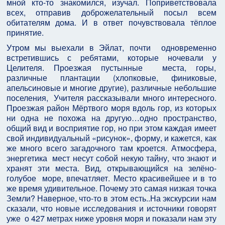
мной кто-то знакомился, изучал. Поприветствовала
всех, отправив доброжелательный посыл всем
обитателям дома. И в ответ почувствовала тёплое
принятие.
Утром мы выехали в Эйлат, почти одновременно
встретившись с ребятами, которые ночевали у
Целителя. Проезжая пустынные места, горы,
различные плантации (хлопковые, финиковые,
апельсиновые и многие другие), различные небольшие
поселения, Учителя рассказывали много интересного.
Проезжая район Мёртвого моря вдоль гор, из которых
ни одна не похожа на другую…одно пространство,
общий вид и восприятие гор, но при этом каждая имеет
свой индивидуальный «рисунок», форму, и кажется, как
же много всего загадочного там кроется. Атмосфера,
энергетика мест несут собой некую тайну, что знают и
хранят эти места. Вид, открывающийся на зелёно-
голубое море, впечатляет. Место красивейшее и в то
же время удивительное. Почему это самая низкая точка
Земли? Наверное, что-то в этом есть..На экскурсии нам
сказали, что новые исследования и источники говорят
уже о 427 метрах ниже уровня моря и показали нам эту