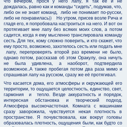
что вечером, прося у него лапу, я так её и не
дождалась, равно как и команды "сидеть", подумав, что,
либо он не знает команд, либо не понимает по-русски,
либо не понравилась)) Но утром, присев возле Рича и
гладя его, я попробовала настроиться на него. И вот он
протягивает мне лапу без всяких моих слов, а потом
садится, когда я ему мысленно транслировала команду
сесть. Для тех, кому сложно поверить, и кто скажет, что
ему просто, возможно, захотелось сесть или подать мне
лапу, перепроверять второй раз времени не было,
однако потом, рассказав об этом Оракулу, она ничуть
не была удивлена, а наоборот, подтвердила
возможное..А также пробегая потом два раза мимо и
спрашивая лапу на русском, сразу же её протягивал.
Что касается дома, его атмосферы и окружающей его
территории, то ощущается целостность, единство, свет,
гармония и тепло. Везде аккуратность и порядок,
интересная обстановка и творческий подход.
Атмосфера высокочастотная. Комната с машинами
сразу заворожила, чувствуется некая плотность в
пространстве. Я почувствовала, как вокруг головы
образовалась плотность, ощущения были, как будто со