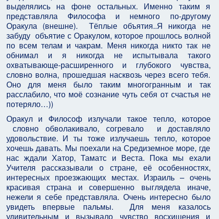
выделялись на фоне остальных. Именно таким я
представляла Философа и немного по-другому
Оракула (внешне). Тёплые объятия..Я никогда не
забуду объятие с Оракулом, которое прошлось волной
по всем телам и чакрам. Меня никогда никто так не
обнимал и я никогда не испытывала такого
охватывающе-расширенного и глубокого чувства,
словно волна, прошедшая насквозь через всего тебя.
Оно для меня было таким многогранным и так
расслабило, что моё сознание чуть себя от счастья не
потеряло…))
Оракул и Философ излучали такое тепло, которое
словно обволакивало, согревало и доставляло
удовольствие. И ты тоже излучаешь тепло, которое
хочешь давать. Мы поехали на Средиземное море, где
нас ждали Хатор, Таматс и Веста. Пока мы ехали
Учителя рассказывали о стране, её особенностях,
интересных проезжающих местах. Израиль – очень
красивая страна и совершенно выглядела иначе,
нежели я себе представляла. Очень интересно было
увидеть впервые пальмы. Для меня казалось
удивительным и вызывало чувство восхищения и