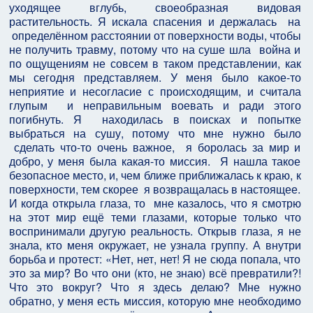
уходящее вглубь, своеобразная видовая
растительность. Я искала спасения и держалась на
определённом расстоянии от поверхности воды, чтобы
не получить травму, потому что на суше шла война и
по ощущениям не совсем в таком представлении, как
мы сегодня представляем. У меня было какое-то
неприятие и несогласие с происходящим, и считала
глупым и неправильным воевать и ради этого
погибнуть. Я находилась в поисках и попытке
выбраться на сушу, потому что мне нужно было
сделать что-то очень важное, я боролась за мир и
добро, у меня была какая-то миссия. Я нашла такое
безопасное место, и, чем ближе приближалась к краю, к
поверхности, тем скорее я возвращалась в настоящее.
И когда открыла глаза, то мне казалось, что я смотрю
на этот мир ещё теми глазами, которые только что
воспринимали другую реальность. Открыв глаза, я не
знала, кто меня окружает, не узнала группу. А внутри
борьба и протест: «Нет, нет, нет! Я не сюда попала, что
это за мир? Во что они (кто, не знаю) всё превратили?!
Что это вокруг? Что я здесь делаю? Мне нужно
обратно, у меня есть миссия, которую мне необходимо