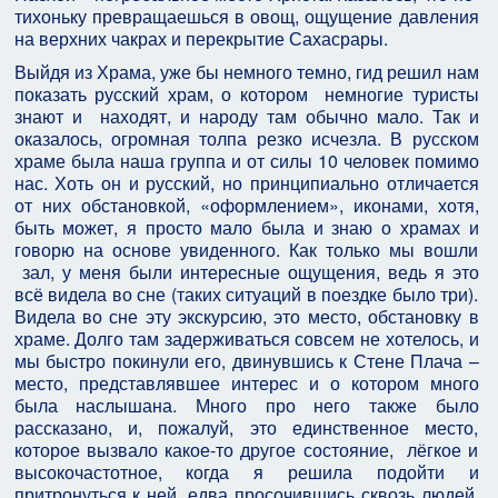
тихоньку превращаешься в овощ, ощущение давления
на верхних чакрах и перекрытие Сахасрары.
Выйдя из Храма, уже бы немного темно, гид решил нам
показать русский храм, о котором немногие туристы
знают и находят, и народу там обычно мало. Так и
оказалось, огромная толпа резко исчезла. В русском
храме была наша группа и от силы 10 человек помимо
нас. Хоть он и русский, но принципиально отличается
от них обстановкой, «оформлением», иконами, хотя,
быть может, я просто мало была и знаю о храмах и
говорю на основе увиденного. Как только мы вошли
зал, у меня были интересные ощущения, ведь я это
всё видела во сне (таких ситуаций в поездке было три).
Видела во сне эту экскурсию, это место, обстановку в
храме. Долго там задерживаться совсем не хотелось, и
мы быстро покинули его, двинувшись к Стене Плача –
место, представлявшее интерес и о котором много
была наслышана. Много про него также было
рассказано, и, пожалуй, это единственное место,
которое вызвало какое-то другое состояние, лёгкое и
высокочастотное, когда я решила подойти и
притронуться к ней, едва просочившись сквозь людей,