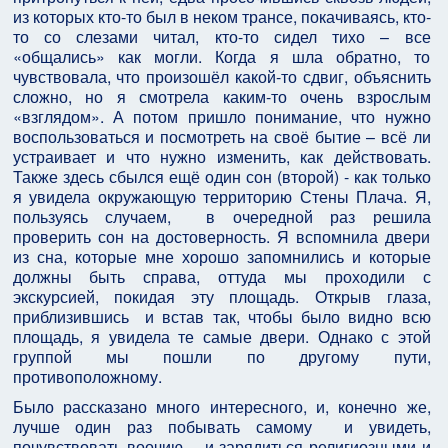
из которых кто-то был в неком трансе, покачиваясь, кто-
то со слезами читал, кто-то сидел тихо – все
«общались» как могли. Когда я шла обратно, то
чувствовала, что произошёл какой-то сдвиг, объяснить
сложно, но я смотрела каким-то очень взрослым
«взглядом». А потом пришло понимание, что нужно
воспользоваться и посмотреть на своё бытие – всё ли
устраивает и что нужно изменить, как действовать.
Также здесь сбылся ещё один сон (второй) - как только
я увидела окружающую территорию Стены Плача. Я,
пользуясь случаем, в очередной раз решила
проверить сон на достоверность. Я вспомнила двери
из сна, которые мне хорошо запомнились и которые
должны быть справа, оттуда мы проходили с
экскурсией, покидая эту площадь. Открыв глаза,
приблизившись и встав так, чтобы было видно всю
площадь, я увидела те самые двери. Однако с этой
группой мы пошли по другому пути,
противоположному.
Было рассказано много интересного, и, конечно же,
лучше один раз побывать самому и увидеть,
почувствовать воочию… и зарядиться религиозными и