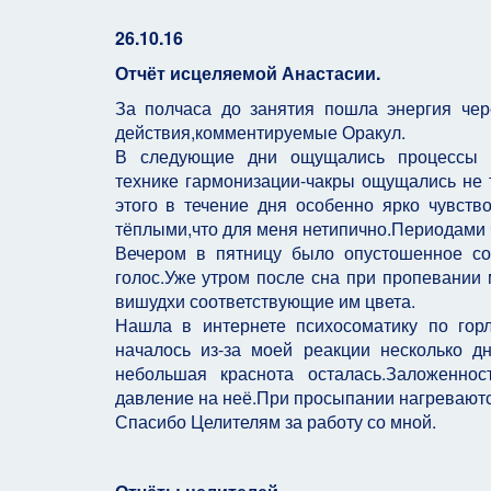
26.10.16
Отчёт исцеляемой Анастасии.
За полчаса до занятия пошла энергия че
действия,комментируемые Оракул.
В следующие дни ощущались процессы на 
технике гармонизации-чакры ощущались не т
этого в течение дня особенно ярко чувст
тёплыми,что для меня нетипично.Периодами 
Вечером в пятницу было опустошенное сос
голос.Уже утром после сна при пропевании
вишудхи соответствующие им цвета.
Нашла в интернете психосоматику по горл
началось из-за моей реакции несколько д
небольшая краснота осталась.Заложеннос
давление на неё.При просыпании нагреваютс
Спасибо Целителям за работу со мной.