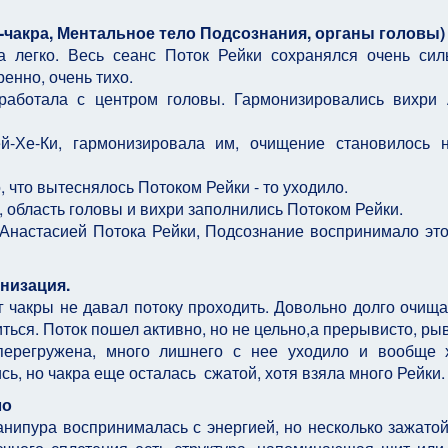
-чакра, Ментальное тело Подсознания, органы головы)
а легко. Весь сеанс Поток Рейки сохранялся очень си
енно, очень тихо.
 работала с центром головы. Гармонизировались вихри
-Хе-Ки, гармонизировала им, очищение становилось 
 что вытеснялось Потоком Рейки - то уходило.
т, область головы и вихри заполнились Потоком Рейки.
Анастасией Потока Рейки, Подсознание воспринимало это
низация.
г чакры не давал потоку проходить. Довольно долго очища
ться. Поток пошел активно, но не цельно,а прерывисто, ры
перегружена, много лишнего с нее уходило и вообще 
ь, но чакра еще осталась сжатой, хотя взяла много Рейки.
ло
нипура воспринималась с энергией, но несколько зажатой