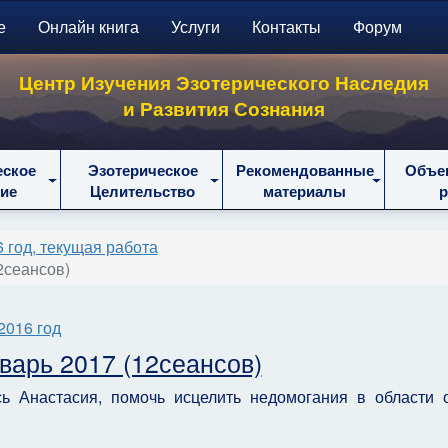
е
Онлайн книга
Услуги
Контакты
Форум
Центр Изучения Эзотерического Наследия
и Развития Сознания
еское
Эзотерическое
Рекомендованные
Объе
ие
Целительство
материалы
 год, текущая работа
2сеансов)
2016 год
нварь 2017 (12сеансов)
ь Анастасия, помочь исцелить недомогания в области 