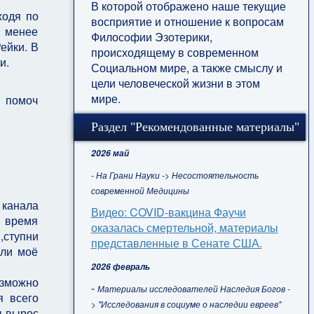
В которой отображено наше текущие
ходя по
восприятие и отношение к вопросам
ь менее
Философии Эзотерики,
ейки. В
происходящему в современном
и.
Социальном мире, а также смыслу и
цели человеческой жизни в этом
мире.
в помоч
Раздел "Рекомендованные материалы"
2026 май
- На Грани Науки -> Несостоятельность
современной Медицины
 канала
Видео: COVID-вакцина Фаучи
о время
оказалась смертельной, материалы
,ступни
представленные в Сенате США.
кли моё
2026 февраль
озможно
-
Материалы исследователей Наследия Богов -
я всего
> "Исследования в социуме о наследии евреев"
ы вырос