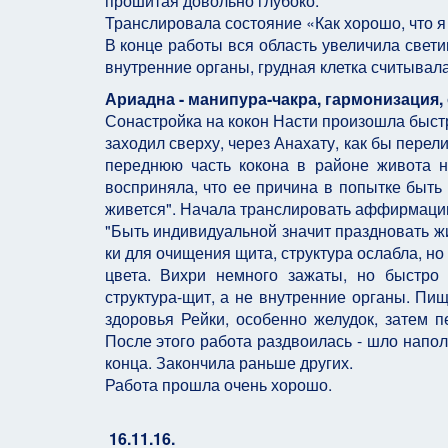
прошитая довольно глубоко.
Транслировала состояние «Как хорошо, что я
В конце работы вся область увеличила светим
внутренние органы, грудная клетка считывала
Ариадна - манипура-чакра, гармонизация,
Сонастройка на кокон Насти произошла быстр
заходил сверху, через Анахату, как бы пере
переднюю часть кокона в районе живота на
восприняла, что ее причина в попытке быть 
живется". Начала транслировать аффирмацию
"Быть индивидуальной значит праздновать жи
ки для очищения щита, структура ослабла, но
цвета. Вихри немного зажаты, но быстро
структура-щит, а не внутренние органы. Пи
здоровья Рейки, особенно желудок, затем 
После этого работа раздвоилась - шло напо
конца. Закончила раньше других.
Работа прошла очень хорошо.
16.11.16.