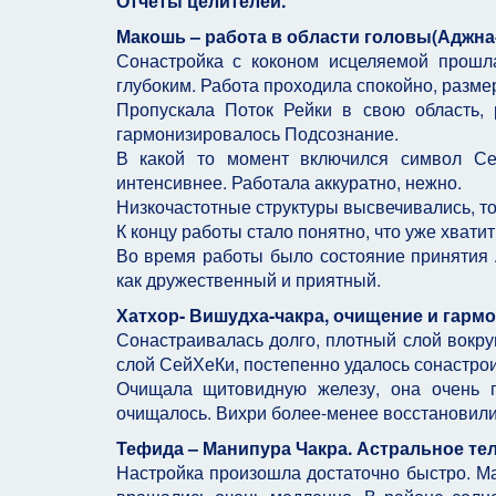
Отчёты целителей.
Макошь – работа в области головы(Аджна
Сонастройка с коконом исцеляемой прошл
глубоким. Работа проходила спокойно, размер
Пропускала Поток Рейки в свою область,
гармонизировалось Подсознание.
В какой то момент включился символ Сей
интенсивнее. Работала аккуратно, нежно.
Низкочастотные структуры высвечивались, то,
К концу работы стало понятно, что уже хвати
Во время работы было состояние принятия 
как дружественный и приятный.
Хатхор- Вишудха-чакра, очищение и гармо
Сонастраивалась долго, плотный слой вокру
слой СейХеКи, постепенно удалось сонастрои
Очищала щитовидную железу, она очень 
очищалось. Вихри более-менее восстановилис
Тефида – Манипура Чакра. Астральное те
Настройка произошла достаточно быстро. Ма