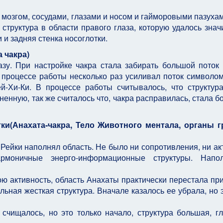
 мозгом, сосудами, глазами и носом и гайморовыми пазуха
структура в области правого глаза, которую удалось знач
 и задняя стенка носоглотки.
 чакра)
зу. При настройке чакра стала забирать большой поток 
процессе работы несколько раз усиливал поток символом
й-Хи-Ки. В процессе работы считывалось, что структур
енную, так же считалось что, чакра расправилась, стала б
ки(Анахата-чакра, Тело Животного ментала, органы 
 Рейки наполнял область. Не было ни сопротивления, ни ак
рмоничные энерго-информационные структуры. Напол
ою активность, область Анахаты практически перестала пр
льная жесткая структура. Вначале казалось ее убрала, но 
счищалось, но это только начало, структура большая, гл