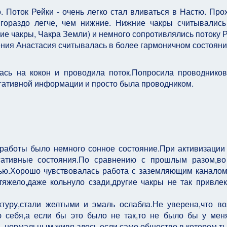
. Поток Рейки - очень легко стал вливаться в Настю. Про
 гораздо легче, чем нижние. Нижние чакры считывалис
е чакры, Чакра Земли) и немного сопротивлялись потоку Р
ения Анастасия считывалась в более гармоничном состояни
лась на кокон и проводила поток.Попросила проводнико
негативной информации и просто была проводником.
 работы было немного сонное состояние.При активизации
егативные состояния.По сравнению с прошлым разом,в
ью.Хорошо чувствовалась работа с заземляющим каналом
яжело,даже кольнуло сзади,другие чакры не так привле
ктуру,стали желтыми и эмаль ослабла.Не уверена,что в
 себя,а если бы это было не так,то не было бы у мен
ь нормальным,живя здесь,если само общество,в котором т