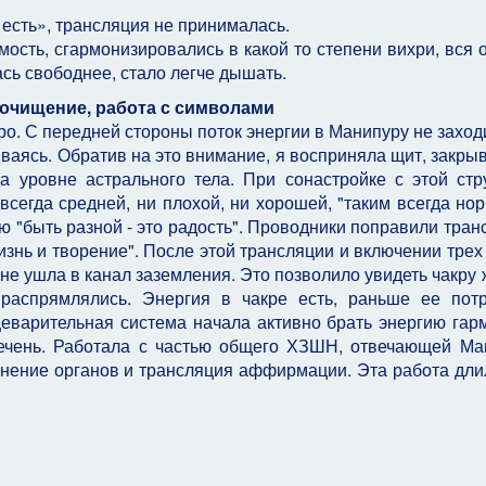
 есть», трансляция не принималась.
ость, сгармонизировались в какой то степени вихри, вся о
сь свободнее, стало легче дышать.
 очищение, работа с символами
о. С передней стороны поток энергии в Манипуру не заходи
ливаясь. Обратив на это внимание, я восприняла щит, закр
 уровне астрального тела. При сонастройке с этой стр
всегда средней, ни плохой, ни хорошей, "таким всегда но
 "быть разной - это радость". Проводники поправили тран
знь и творение". После этой трансляции и включении трех 
 не ушла в канал заземления. Это позволило увидеть чакру 
 распрямлялись. Энергия в чакре есть, раньше ее пот
щеварительная система начала активно брать энергию гар
печень. Работала с частью общего ХЗШН, отвечающей Ма
лнение органов и трансляция аффирмации. Эта работа дли