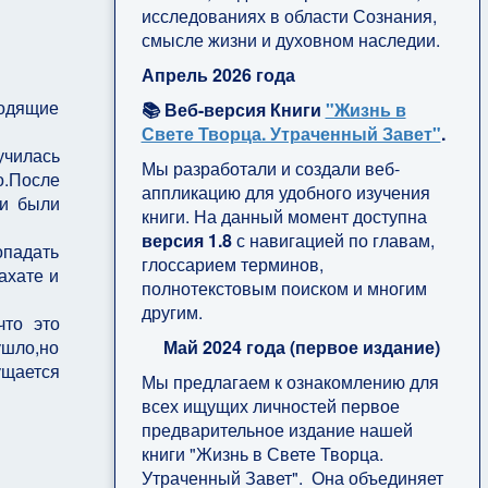
исследованиях в области Сознания,
смысле жизни и духовном наследии.
Апрель 2026 года
ходящие
📚 Веб-версия Книги
"Жизнь в
Свете Творца. Утраченный Завет"
.
училась
Мы разработали и создали веб-
о.После
аппликацию для удобного изучения
ни были
книги. На данный момент доступна
версия 1.8
с навигацией по главам,
опадать
глоссарием терминов,
ахате и
полнотекстовым поиском и многим
другим.
что это
Май 2024 года (первое издание)
ушло,но
ущается
Мы предлагаем к ознакомлению для
всех ищущих личностей первое
предварительное издание нашей
книги "Жизнь в Свете Творца.
Утраченный Завет". Она объединяет