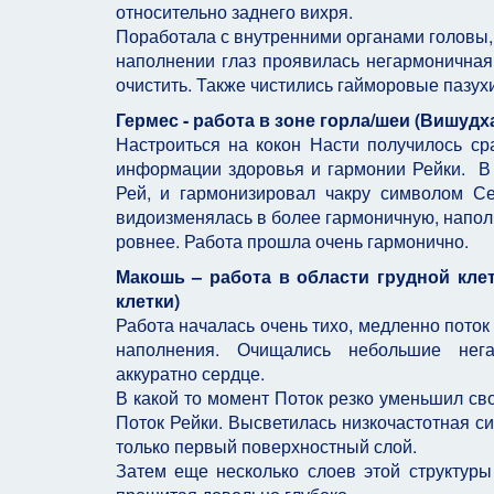
относительно заднего вихря.
Поработала с внутренними органами головы,
наполнении глаз проявилась негармоничная 
очистить. Также чистились гайморовые пазухи
Гермес - работа в зоне горла/шеи (Вишудха
Настроиться на кокон Насти получилось сра
информации здоровья и гармонии Рейки. В 
Рей, и гармонизировал чакру символом Се
видоизменялась в более гармоничную, наполн
ровнее. Работа прошла очень гармонично.
Макошь – работа в области грудной клет
клетки)
Работа началась очень тихо, медленно поток
наполнения. Очищались небольшие нега
аккуратно сердце.
В какой то момент Поток резко уменьшил св
Поток Рейки. Высветилась низкочастотная си
только первый поверхностный слой.
Затем еще несколько слоев этой структуры 