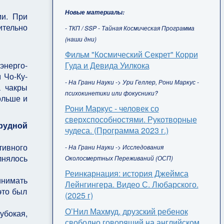
Новые материалы:
ми. При
ительно
- ТКП / SSP - Тайная Космическая Программа
(наши дни)
Фильм "Космический Секрет" Корри
Гуда и Девида Уилкока
энерго-
 Чо-Ку-
- На Грани Науки -> Ури Геллер, Рони Маркус -
а чакры
психокинетики или фокусники?
ольше и
Рони Маркус - человек со
сверхспособностями. Рукотворные
грудной
чудеса. (Программа 2023 г.)
тивного
- На Грани Науки -> Исследования
нялось
Околосмертных Переживаний (ОСП)
Реинкарнация: история Джеймса
инимать
Лейнгингера. Видео С. Любарского.
это был
(2025 г)
О’Нил Махмуд, друзский ребенок
убокая,
свободно говорящий на английском,