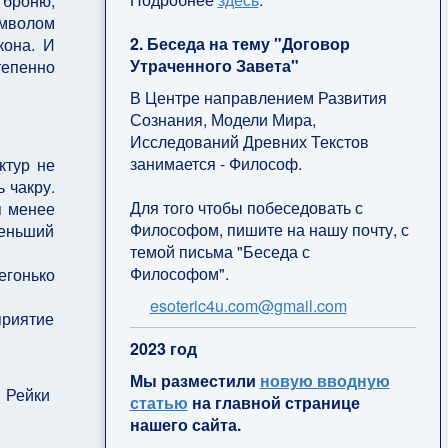
 броню,
имволом
2. Беседа на тему "Договор
кона. И
Утраченного Завета"
тепенно
В Центре направлением Развития
Сознания, Модели Мира,
Исследований Древних Текстов
занимается - Философ.
ктур не
 чакру.
Для того чтобы побеседовать с
я менее
Философом, пишите на нашу почту, с
меньший
темой письма "Беседа с
Философом".
егонько
esoteric4u.com@gmail.com
приятие
2
023 год
Мы разместили
новую вводную
 Рейки
статью
на главной странице
нашего сайта.