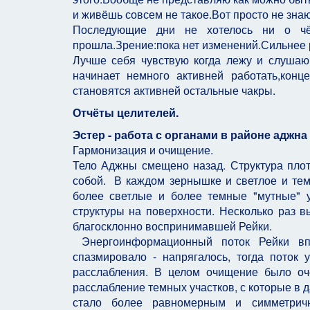
и живёшь совсем не такое.Вот просто не знаю
Последующие дни не хотелось ни о чём
прошла.Зрение:пока нет изменений.Сильнее р
Лучше себя чувствую когда лежу и слушаю
начинает немного активней работать,кон
становятся активней остальные чакры.
Отчёты целителей.
Эстер - работа с органами в районе аджн
Гармонизация и очищение.
Тело Аджны смещено назад. Структура пло
собой. В каждом зернышке и светлое и темн
более светлые и более темные "мутные" 
структуры на поверхности. Несколько раз
благосклонно воспринимавшей Рейки.
Энергоинформационный поток Рейки впи
спазмировало - напрягалось, тогда поток
расслабления. В целом очищение было оч
расслабление темных участков, с которые в
стало более равномерным и симметричн