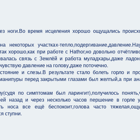
рез ноги.Во время исцеления хорошо ощущались проис
некоторых участках-тепло,подергивание,давление.На
ак хорошо,как при работе с Hathor,но довольно отчётлив
вовалась связь с Землёй и работа муладхары,даже ладо
чувствую давление на голову,даже поточечно.
тояние и слезы.В результате стало болеть горло и пр
 манипуры перед закрытыми глазами был желтый,а при ан
у(судя по симптомам был ларингит),получилось понять,
ней назад и через несколько часов першение в горле 
ть носа все ещё беспокоит,голова часто тяжелая,ощ
я ступни.