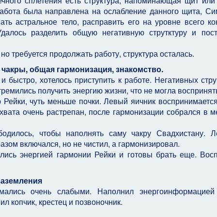
чного сплетения есть структура, напоминающая щит или
 Работа была направлена на ослабление данного щита, С
ть астральное тело, расправить его на уровне всего ко
Удалось разделить общую негативную струтктуру и пос
но требуется продолжать работу, структура осталась.
- чакры, общая гармонизация, знакомство.
и быстро, хотелось приступить к работе. Негативных стру
ремились получить энергию жизни, что не могла воспринять
 Рейки, чуть меньше почки. Левый яичник воспринимаетс
хвата очень растрепан, после гармонизации собрался в 
одилось, чтобы наполнять саму чакру Свадхистану. Л
зом включался, но не чистил, а гармонизировал.
лись энергией гармонии Рейки и готовы брать еще. Вос
заземления
имались очень слабыми. Наполнил энергоинформацией
л копчик, крестец и позвоночник.