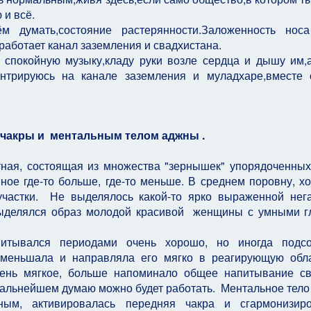
 и всё.
 думать,состояние растерянности.Заложенность носа
аботает канал заземления и свадхистана.
 спокойную музыку,кладу руки возле сердца и дышу им,
центрируюсь на канале заземления и муладхаре,вместе
а чакры и ментальным телом аджны .
тная, состоящая из множества "зернышек" упорядоченны
ое где-то больше, где-то меньше. В среднем поровну, хо
участки. Не выделялось какой-то ярко выраженной нег
 выделялся образ молодой красивой женщины с умными г
тывался периодами очень хорошо, но иногда подсо
 уменьшала и направляла его мягко в реагирующую обл
ень мягкое, больше напоминало общее напитывание с
 дальнейшем думаю можно будет работать. Ментальное тел
ым, активировалась передняя чакра и сгармонизиро