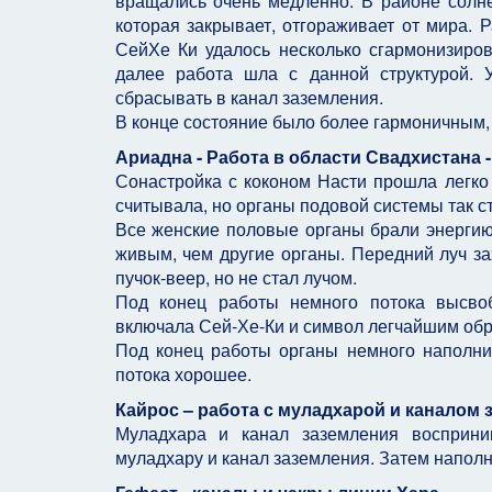
вращались очень медленно. В районе солне
которая закрывает, отгораживает от мира.
СейХе Ки удалось несколько сгармонизирова
далее работа шла с данной структурой. 
сбрасывать в канал заземления.
В конце состояние было более гармоничным, 
Ариадна - Работа в области Свадхистана 
Сонастройка с коконом Насти прошла легко 
считывала, но органы подовой системы так ст
Все женские половые органы брали энергию
живым, чем другие органы. Передний луч за
пучок-веер, но не стал лучом.
Под конец работы немного потока высвоб
включала Сей-Хе-Ки и символ легчайшим обра
Под конец работы органы немного наполни
потока хорошее.
Кайрос – работа с муладхарой и каналом 
Муладхара и канал заземления восприн
муладхару и канал заземления. Затем наполни