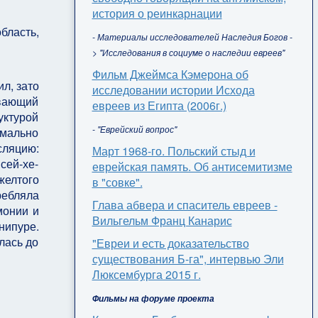
история о реинкарнации
бласть,
- Материалы исследователей Наследия Богов -
> "Исследования в социуме о наследии евреев"
Фильм Джеймса Кэмерона об
л, зато
исследовании истории Исхода
ывающий
евреев из Египта (2006г.)
уктурой
- "Еврейский вопрос"
рмально
сляцию:
Март 1968-го. Польский стыд и
сей-хе-
еврейская память. Об антисемитизме
желтого
в "совке".
ребляла
Глава абвера и спаситель евреев -
монии и
Вильгельм Франц Канарис
нипуре.
лась до
"Евреи и есть доказательство
существования Б-га", интервью Эли
Люксембурга 2015 г.
Фильмы на форуме проекта