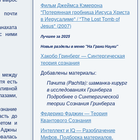
Фильм Джеймса Кэмерона
"Потерянная гробница Иисуса Христа
 почти
в Иерусалиме" / "The Lost Tomb of
Jesus" (2007)
анахата
 с ними
Лучшее за 2025
Новые разделы в меню "На Грани Науки"
Хакобо Гринберг — Синтергическая
теория сознания
Добавлены материалы:
х между
тя есть
Пачита (Pachita): шаманка-хирург
ативной
в исследованиях Гринберга
лазами,
Подробнее о Синтергической
теории Сознания Гринберга
знание
Федерико Фаджин — Теория
асть до
Квантового Сознания
ветом и
о Аджны
Интеллект и IQ — Разоблачение
валась
Мифов. Подборка материалов.