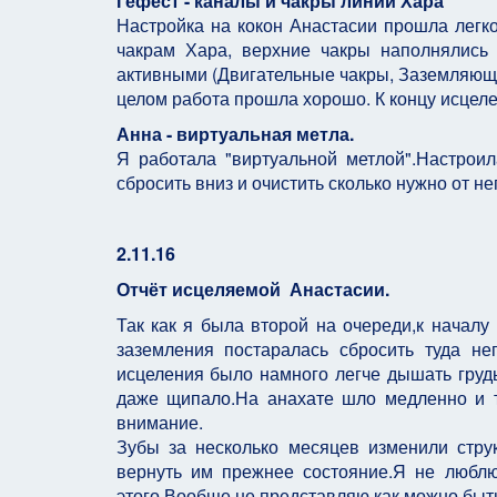
Гефест - каналы и чакры линии Хара
Настройка на кокон Анастасии прошла легко
чакрам Хара, верхние чакры наполнялись
активными (Двигательные чакры, Заземляющи
целом работа прошла хорошо. К концу исцел
Анна - виртуальная метла.
Я работала "виртуальной метлой".Настрои
сбросить вниз и очистить сколько нужно от 
2.11.16
Отчёт исцеляемой Анастасии.
Так как я была второй на очереди,к началу
заземления постаралась сбросить туда н
исцеления было намного легче дышать груд
даже щипало.На анахате шло медленно и т
внимание.
Зубы за несколько месяцев изменили стру
вернуть им прежнее состояние.Я не люблю
этого.Вообще не представляю как можно быт