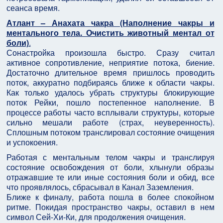
сеанса время.
Атлант – Анахата чакра (Наполнение чакры и
ментального тела. Очистить животный ментал от
боли)
.
Сонастройка произошла быстро. Сразу считал
активное сопротивление, неприятие потока, биение.
Достаточно длительное время пришлось проводить
поток, аккуратно подбираясь ближе к области чакры.
Как только удалось убрать структуры блокирующие
поток Рейки, пошло постепенное наполнение. В
процессе работы часто всплывали структуры, которые
сильно мешали работе (страх, неуверенность).
Сплошным потоком транслировал состояние очищения
и успокоения.
Работая с ментальным телом чакры и транслируя
состояние освобождения от боли, хлынули образы
отражавшие те или иные состояния боли и обид, все
что проявлялось, сбрасывал в Канал Заземления.
Ближе к финалу, работа пошла в более спокойном
ритме. Покидая пространство чакры, оставил в нем
символ Сей-Хи-Ки, для продолжения очищения.