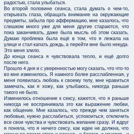
радостью, стала улыбаться.
Во второй половине сеанса, стала думать о чем-то,
открывать глаза, обращать внимание на окружающие
предметы, забыла про аффермацию, мне казалось, что
слишком много уже для меня другие стараются, что
пока заканчивать, даже была мысль об этом сказать.
Думаю проблема была ещё в том, что я лежала на
улице и стал капать дождь, а перейти мне было некуда.
Это меня злило.
До конца сеанса я чувствовала тепло, и ещё долго
после него.
Прошло 4 дня и с уверенностью могу сказать, что что-то
во мне изменилось. Я намного более расслабленная, у
меня появилась любовь к своему телу, мне нравиться
замечать, как я хожу, как улыбаюсь, никогда раньше
такого не было.
Изменилось отношение к сексу, кажется, что я раньше
никогда не воспринимала это как выражение любви,
как общение. Мне казалось, что прежде чем заняться
любовью, нужно расслабиться, успокоиться, отключить
все свои чувства и чувствовать желание сразу. И вдруг
я поняла, что я ничего сексу, как идее не должна, что
можно во время этого и плакать, и боятся, и грустить, и