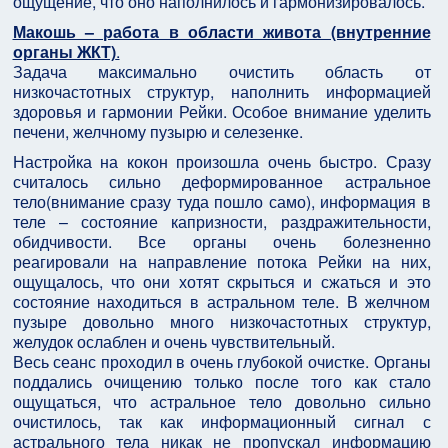
ощущение, что оно наполнилось и гармонизировалось.
Макошь – работа в области живота (внутренние
органы ЖКТ)
.
Задача максимально очистить область от
низкочастотных структур, наполнить информацией
здоровья и гармонии Рейки. Особое внимание уделить
печени, желчному пузырю и селезенке.
Настройка на кокон произошла очень быстро. Сразу
считалось сильно деформированное астральное
тело(внимание сразу туда пошло само), информация в
теле – состояние капризности, раздражительности,
обидчивости. Все органы очень болезненно
реагировали на направление потока Рейки на них,
ощущалось, что они хотят скрыться и сжаться и это
состояние находиться в астральном теле. В желчном
пузыре довольно много низкочастотных структур,
желудок ослаблен и очень чувствительный.
Весь сеанс проходил в очень глубокой очистке. Органы
поддались очищению только после того как стало
ощущаться, что астральное тело довольно сильно
очистилось, так как информационный сигнал с
астрального тела никак не пропускал информацию