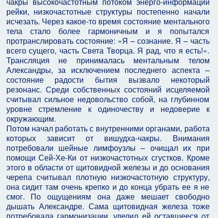
чакры высокочастотным потоком энерго-информации
рейки, низкочастотные структуры постепенно начали
исчезать. Через какое-то время состояние ментального
тела стало более гармоничным и я попытался
протранслировать состояние: «Я – сознание. Я – часть
всего сущего, часть Света Творца. Я рад, что я есть!».
Трансляция не принималась ментальным телом
Александры, за исключением последнего аспекта –
состояние радости бытия вызвало некоторый
резонанс. Среди собственных состояний исцеляемой
считывал сильное недовольство собой, на глубинном
уровне стремление к одиночеству и недоверие к
окружающим.
Потом начал работать с внутренними органами, работа
которых зависит от вишудха-чакры. Внимания
потребовали шейные лимфоузлы – очищал их при
помощи Сей-Хе-Ки от низкочастотных сгустков. Кроме
этого в области от щитовидной железы и до основания
черепа считывал плотную низкочастотную структуру,
она сидит там очень крепко и до конца убрать ее я не
смог. По ощущениям она даже мешает свободно
дышать Александре. Сама щитовидная железа тоже
потребовала гармонизации, уделил ей оставшееся от