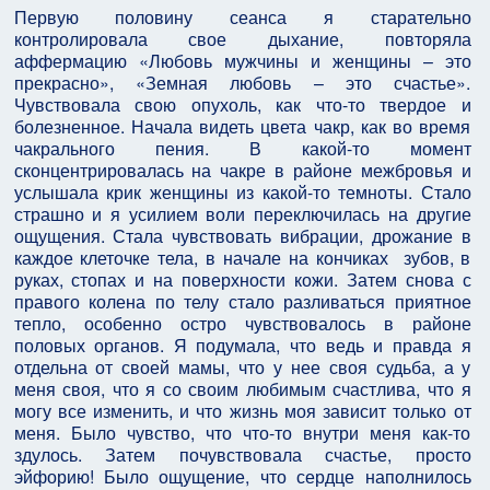
Первую половину сеанса я старательно
контролировала свое дыхание, повторяла
аффермацию «Любовь мужчины и женщины – это
прекрасно», «Земная любовь – это счастье».
Чувствовала свою опухоль, как что-то твердое и
болезненное. Начала видеть цвета чакр, как во время
чакрального пения. В какой-то момент
сконцентрировалась на чакре в районе межбровья и
услышала крик женщины из какой-то темноты. Стало
страшно и я усилием воли переключилась на другие
ощущения. Стала чувствовать вибрации, дрожание в
каждое клеточке тела, в начале на кончиках зубов, в
руках, стопах и на поверхности кожи. Затем снова с
правого колена по телу стало разливаться приятное
тепло, особенно остро чувствовалось в районе
половых органов. Я подумала, что ведь и правда я
отдельна от своей мамы, что у нее своя судьба, а у
меня своя, что я со своим любимым счастлива, что я
могу все изменить, и что жизнь моя зависит только от
меня. Было чувство, что что-то внутри меня как-то
здулось. Затем почувствовала счастье, просто
эйфорию! Было ощущение, что сердце наполнилось