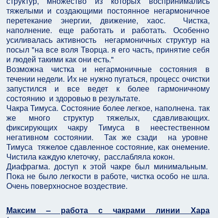
структур, множество из которых воспринимались
тяжелыми и создающими постоянное негармоничное
перетекание энергии, движение, хаос. Чистка,
наполнение. еще работать и работать. Особенно
усиливалась активность негармоничных структур на
посыл "на все воля Творца. я его часть, принятие себя
и людей такими как они есть."
Возможна чистка и негармоничные состояния в
течении недели. Их не нужно пугаться, процесс очистки
запустился и все ведет к более гармоничному
состоянию и здоровью в результате.
Чакра Тимуса. Состояние более легкое, наполнена. так
же много структур тяжелых, сдавливающих.
фиксирующих чакру Тимуса в неестественном
негативном состоянии. Так же сзади на уровне
Тимуса тяжелое сдавленное состояние, как онемение.
Чистила каждую клеточку, расслабляла кокон.
Диафрагма. доступ к этой чакре был минимальным.
Пока не было легкости в работе, чистка особо не шла.
Очень поверхносное воздествие.
Максим – работа с чакрами линии Хара