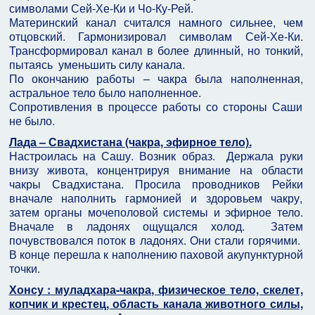
символами Сей-Хе-Ки и Чо-Ку-Рей.
Материнский канал считался намного сильнее, чем
отцовский. Гармонизировал символам Сей-Хе-Ки.
Трансформировал канал в более длинный, но тонкий,
пытаясь уменьшить силу канала.
По окончанию работы – чакра была наполненная,
астральное тело было наполненное.
Сопротивления в процессе работы со стороны Саши
не было.
Лада – Свадхистана (чакра, эфирное тело).
Настроилась на Сашу. Возник образ. Держала руки
внизу живота, концентрируя внимание на области
чакры Свадхистана. Просила проводников Рейки
вначале наполнить гармонией и здоровьем чакру,
затем органы мочеполовой системы и эфирное тело.
Вначале в ладонях ощущался холод. Затем
почувствовался поток в ладонях. Они стали горячими.
В конце перешла к наполнению паховой акупунктурной
точки.
Хонсу : муладхара-чакра, физическое тело, скелет,
копчик и крестец, область канала животного силы,