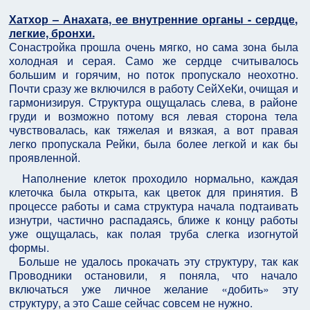
Хатхор – Анахата, ее внутренние органы - сердце,
легкие, бронхи.
Сонастройка прошла очень мягко, но сама зона была
холодная и серая. Само же сердце считывалось
большим и горячим, но поток пропускало неохотно.
Почти сразу же включился в работу СейХеКи, очищая и
гармонизируя. Структура ощущалась слева, в районе
груди и возможно потому вся левая сторона тела
чувствовалась, как тяжелая и вязкая, а вот правая
легко пропускала Рейки, была более легкой и как бы
проявленной.
Наполнение клеток проходило нормально, каждая
клеточка была открыта, как цветок для принятия. В
процессе работы и сама структура начала подтаивать
изнутри, частично распадаясь, ближе к концу работы
уже ощущалась, как полая труба слегка изогнутой
формы.
Больше не удалось прокачать эту структуру, так как
Проводники остановили, я поняла, что начало
включаться уже личное желание «добить» эту
структуру, а это Саше сейчас совсем не нужно.