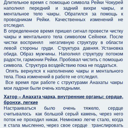
Длительное время с помощью символа Рейки Чокурей
наполнял передний и задний вихри чакры, и
ментальное тело чакры. Обратился за помощь к
проводникам Рейки. Качественных изменений не
отследил.
В определенное время пришел сигнал провести чистку
чакры и ментального тела символом Сейхеки. После
чистки воспринял негативную структуру в области
левой стороны груди. Структура давняя. Установка
обида. Образ мужчины. Наполнял структуру потоком
радости, гармонии Рейки. Пробовал чистить с помощью
символа. Структура воздействию пока не поддаться.
Опять вернулся к наполнению чакры и ментального
тела. Пока изменений в работе не отследил.
Все время при работе с структурами Анахаты чакры
мои ладони были очень холодными.
Хатор – Анахата чарка, внутренние органы: сердце,
бронхи, легкие
Настраиваться было очень тяжело, сердце
считывалось как большой серый камень, через него
поток не проходил никак. Немножко легче стало, когда
я стала мысленно, через свое сердце транслировать