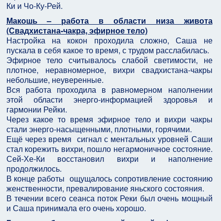
Ки и Чо-Ку-Рей.
Макошь – работа в области низа живота
(Свадхистана-чакра, эфирное тело)
Настройка на кокон проходила сложно, Саша не
пускала в себя какое то время, с трудом расслабилась.
Эфирное тело считывалось слабой светимости, не
плотное, неравномерное, вихри свадхистана-чакры
небольшие, неуверенные.
Вся работа проходила в равномерном наполнении
этой области энерго-информацией здоровья и
гармонии Рейки.
Через какое то время эфирное тело и вихри чакры
стали энерго-насыщенными, плотными, горячими.
Ещё через время сигнал с ментальных уровней Саши
стал корежить вихри, пошло негармоничное состояние.
Сей-Хе-Ки восстановил вихри и наполнение
продолжилось.
В конце работы ощущалось сопротивление состоянию
женственности, превалирование яньского состояния.
В течении всего сеанса поток Реки был очень мощный
и Саша принимала его очень хорошо.