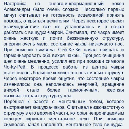
Настройка на энерго-информационный кокон
Александры было очень сложно. Несколько первых
минут считывал не готовность исцеляемой принять
помощь, открыться целителям. Через некоторое время
взаимодействие все же установилось и я начал
работать с вишудха-чакрой. Считывал, что чакра имеет
очень жесткую и почти безжизненную структуру,
энергии очень мало, состояние чакры низкочастотное.
При помощи символа Сей-Хе-Ки начал очищать и
гармонизировать оба вихря чакры. Процесс очищения
шел очень медленно, усилил его при помощи символа
Чо-Ку-Рей. В процессе работы из центра чакры
вытеснялось большое количество негативных структур.
Через некоторое время ощутил, что состояние чакры
изменилось: она наполнилась энергией, вращение
вихрей стало более гармоничным, жесткая
низкочастотная структура ушла.
Перешел к работе с ментальным телом, которое
выстраивает вишудха-чакра. Считывал низкочастотную
структуру в его верхней части, которая непроницаемым
кольцом окружает ментальное тело. При помощи
символов начал наполнять ментальное тело вишудха-