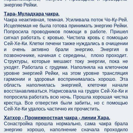
энергию Рейки.
Тара- Муладхара чакра
.
Чакра неактивная, темная. Усиливала поток Чо-Ку-Рей.
Исцеляемая не была готова принимать энергию Рейки.
Попросила проводников помощи в работе. Пришел
сигнал работать с кровью. Чистила кровь с помощью
Сей-Хе-Ки. Клетки печени также нуждались в очищении
и очень активно брали энергию. Энергия в
позвоночнике, начиная с середины, плохо проходит.
Структуры, которые мешают току энергии, пока не
уходят. Работала с грудями. Наполняла на клеточном
уровне энергией Рейки, на этом уровне трансляция
гармонии и здоровья воспринималась хорошо. Эта
область наполнилась энергией, клеточки начали
восстанавливаться. Нарисовала на грудях Сей-Хе-Ки и
попросила работать всю ночь. Прошла хорошая чистка
крестца. Все отверстия были забиты, но с помощью
Сей-Хе-Ки удалось частично их прочистить.
Хатхор - Промежностная чакра - линии Хара.
Сонастройка прошла нормально, сама чакра брала
энергию хорошо, наполнение сначала проходило