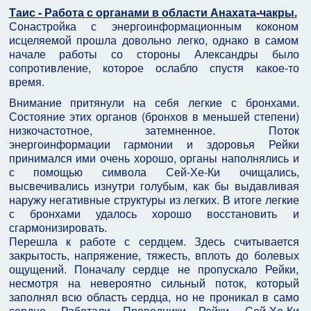
Таис - Работа с органами в области Анахата-чакры.
Сонастройка с энергоинформационным коконом
исцеляемой прошла довольно легко, однако в самом
начале работы со стороны Александры было
сопротивление, которое ослабло спустя какое-то
время.
Внимание притянули на себя легкие с бронхами.
Состояние этих органов (бронхов в меньшей степени)
низкочастотное, затемненное. Поток
энергоинформации гармонии и здоровья Рейки
принимался ими очень хорошо, органы наполнялись и
с помощью символа Сей-Хе-Ки очищались,
высвечивались изнутри голубым, как бы выдавливая
наружу негативные структуры из легких. В итоге легкие
с бронхами удалось хорошо восстановить и
сгармонизировать.
Перешла к работе с сердцем. Здесь считывается
закрытость, напряжение, тяжесть, вплоть до болевых
ощущений. Поначалу сердце не пропускало Рейки,
несмотря на невероятно сильный поток, который
заполнял всю область сердца, но не проникал в само
сердце. Работали Проводники Рейки. Сей-Хе-Ки