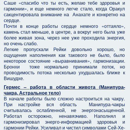
Саше «спасибо что ты есть, желаю тебе здоровья и
гармонии», и еще немного легче стало, когда Оракул
сакцентировала внимание на Анахате и конкретно на
сердце.
Почти в конце работы сердце немного «оттаяло»,
камень стал меньше, в центре, а вокруг него была уже
более живая зона, через нее уже проходила энергия,
но очень слабо.
Легкие пропускали Рейки довольно хорошо, но
ощущения наполнения как такового не было, было
некоторое состояние «выравнивания», гармонизации.
Бронхи тоже нормально принимали поток, но
проводимость потока несколько ухудшалась ближе к
Вишудхе.
Гермес – работа в области живота (Манипура-
чакра, Астральное тело)
В начале работы было сложно настроиться на чакру.
При настройке вся область Манипура-чакры
считывалась ослабленной, не энергонасыщенной.
Работал осторожно, ненавязчиво. Наполнял и
гармонизировал энерго-информацией здоровья и
гармонии Рейки. Усиливал и чистил символами Сей-Хе-