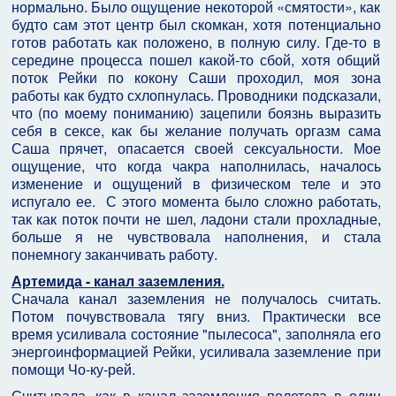
нормально. Было ощущение некоторой «смятости», как
будто сам этот центр был скомкан, хотя потенциально
готов работать как положено, в полную силу. Где-то в
середине процесса пошел какой-то сбой, хотя общий
поток Рейки по кокону Саши проходил, моя зона
работы как будто схлопнулась. Проводники подсказали,
что (по моему пониманию) зацепили боязнь выразить
себя в сексе, как бы желание получать оргазм сама
Саша прячет, опасается своей сексуальности. Мое
ощущение, что когда чакра наполнилась, началось
изменение и ощущений в физическом теле и это
испугало ее. С этого момента было сложно работать,
так как поток почти не шел, ладони стали прохладные,
больше я не чувствовала наполнения, и стала
понемногу заканчивать работу.
Артемида - канал заземления.
Сначала канал заземления не получалось считать.
Потом почувствовала тягу вниз. Практически все
время усиливала состояние "пылесоса", заполняла его
энергоинформацией Рейки, усиливала заземление при
помощи Чо-ку-рей.
Считывала, как в канал заземления полетела в один