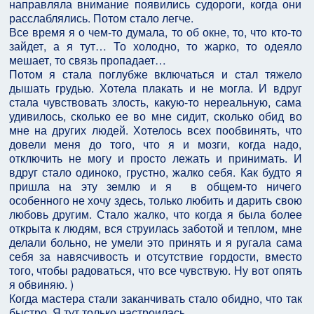
направляла внимание появились судороги, когда они
расслаблялись. Потом стало легче.
Все время я о чем-то думала, то об окне, то, что кто-то
зайдет, а я тут… То холодно, то жарко, то одеяло
мешает, то связь пропадает…
Потом я стала поглубже включаться и стал тяжело
дышать грудью. Хотела плакать и не могла. И вдруг
стала чувствовать злость, какую-то нереальную, сама
удивилось, сколько ее во мне сидит, сколько обид во
мне на других людей. Хотелось всех пообвинять, что
довели меня до того, что я и мозги, когда надо,
отключить не могу и просто лежать и принимать. И
вдруг стало одиноко, грустно, жалко себя. Как будто я
пришла на эту землю и я в общем-то ничего
особенного не хочу здесь, только любить и дарить свою
любовь другим. Стало жалко, что когда я была более
открыта к людям, вся струилась заботой и теплом, мне
делали больно, не умели это принять и я ругала сама
себя за навясчивость и отсутствие гордости, вместо
того, чтобы радоваться, что все чувствую. Ну вот опять
я обвиняю. )
Когда мастера стали заканчивать стало обидно, что так
быстро. Я тут только настроилась…