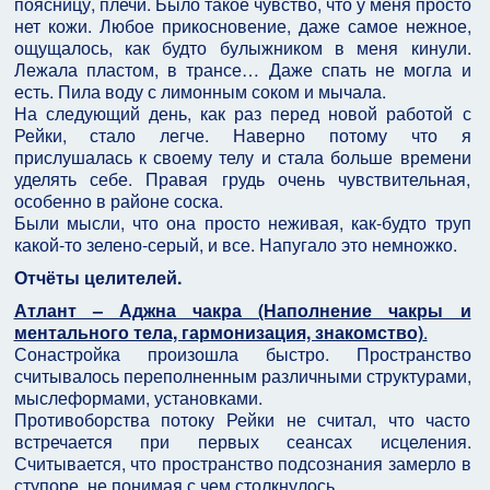
поясницу, плечи. Было такое чувство, что у меня просто
нет кожи. Любое прикосновение, даже самое нежное,
ощущалось, как будто булыжником в меня кинули.
Лежала пластом, в трансе… Даже спать не могла и
есть. Пила воду с лимонным соком и мычала.
На следующий день, как раз перед новой работой с
Рейки, стало легче. Наверно потому что я
прислушалась к своему телу и стала больше времени
уделять себе. Правая грудь очень чувствительная,
особенно в районе соска.
Были мысли, что она просто неживая, как-будто труп
какой-то зелено-серый, и все. Напугало это немножко.
Отчёты целителей.
Атлант – Аджна чакра (Наполнение чакры и
ментального тела, гармонизация, знакомство)
.
Сонастройка произошла быстро. Пространство
считывалось переполненным различными структурами,
мыслеформами, установками.
Противоборства потоку Рейки не считал, что часто
встречается при первых сеансах исцеления.
Считывается, что пространство подсознания замерло в
ступоре, не понимая с чем столкнулось.