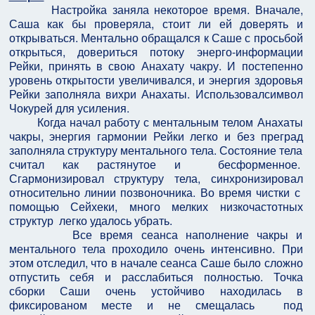
Настройка заняла некоторое время. Вначале,
Саша как бы проверяла, стоит ли ей доверять и
открываться. Ментально обращался к Саше с просьбой
открыться, довериться потоку энерго-информации
Рейки, принять в свою Анахату чакру. И постепенно
уровень открытости увеличивался, и энергия здоровья
Рейки заполняла вихри Анахаты. Использовалсимвол
Чокурей для усиления.
Когда начал работу с ментальным телом Анахаты
чакры, энергия гармонии Рейки легко и без преград
заполняла структуру ментального тела. Состояние тела
считал как растянутое и бесформенное.
Сгармонизировал структуру тела, синхронизировал
относительно линии позвоночника. Во время чистки с
помощью Сейхеки, много мелких низкочастотных
структур легко удалось убрать.
Все время сеанса наполнение чакры и
ментального тела проходило очень интенсивно. При
этом отследил, что в начале сеанса Саше было сложно
отпустить себя и расслабиться полностью. Точка
сборки Саши очень устойчиво находилась в
фиксированом месте и не смещалась под