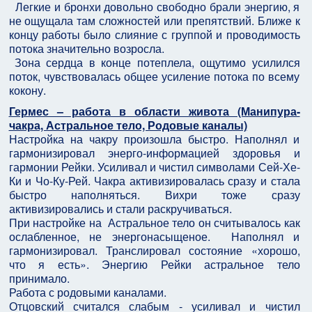
Легкие и бронхи довольно свободно брали энергию, я
не ощущала там сложностей или препятствий. Ближе к
концу работы было слияние с группой и проводимость
потока значительно возросла.
Зона сердца в конце потеплела, ощутимо усилился
поток, чувствовалась общее усиление потока по всему
кокону.
Гермес – работа в области живота (Манипура-
чакра, Астральное тело, Родовые каналы)
Настройка на чакру произошла быстро. Наполнял и
гармонизировал энерго-информацией здоровья и
гармонии Рейки. Усиливал и чистил символами Сей-Хе-
Ки и Чо-Ку-Рей. Чакра активизировалась сразу и стала
быстро наполняться. Вихри тоже сразу
активизировались и стали раскручиваться.
При настройке на Астральное тело он считывалось как
ослабленное, не энергонасыщеное. Наполнял и
гармонизировал. Транслировал состояние «хорошо,
что я есть». Энергию Рейки астральное тело
принимало.
Работа с родовыми каналами.
Отцовский считался слабым - усиливал и чистил