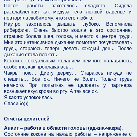
После работы захотелось сладкого. Сидела
расслабленная как медуза, ела ложкой варенье и
повторяла любимому, что я его люблю.
Наутро захотелось дышать глубоко. Вспомнила
рибёрфинг. Очень быстро вошла в это состояние,
страшно болела шея, голова, и место в центре груди.
Мне это интенсивное дыхание помогает почувствовать
грудь, стараюсь теперь делать каждый день. После
дыхания стала плакать…
Кстати с сексуальным желанием немного наладилось,
особенно, как проплакалась…
Чакры пою… Диету держу… Стараюсь никуда не
спешить… Все ок. Ничего не болит. Только грудь
немного. При попытках ее целовать у партнера
возникает вкус крови во рту. А так все ок.
Я как-то успокоилась.
Спасибо)))
Отчёты целителей
Анаит – работа в области головы (аджна-чакра).
Состояние кокона на начало работы – напряжение с