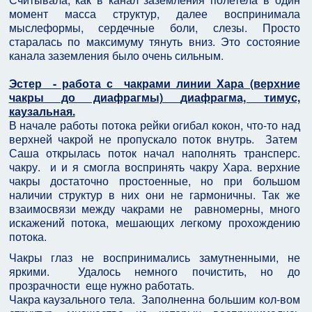
момент масса структур, далее воспринимала
мыслеформы, сердечные боли, слезы. Просто
старалась по максимуму тянуть вниз. Это состояние
канала заземления было очень сильным.
Эстер - работа с чакрами линии Хара (верхние
чакры до диафрагмы)
диафрагма, тимус,
каузальная.
В начале работы потока рейки огибал кокон, что-то над
верхней чакрой не пропускало поток внутрь. Затем
Саша открылась поток начал наполнять трансперс.
чакру. и и я смогла воспринять чакру Хара. верхние
чакры достаточно простоенные, но при большом
наличии структур в них они не гармоничны. Так же
взаимосвязи между чакрами не равномерны, много
искажений потока, мешающих легкому прохождению
потока.
Чакры глаз не воспринимались замутненными, не
яркими. Удалось немного почистить, но до
прозрачности еще нужно работать.
Чакра каузального тела. Заполненна большим кол-вом