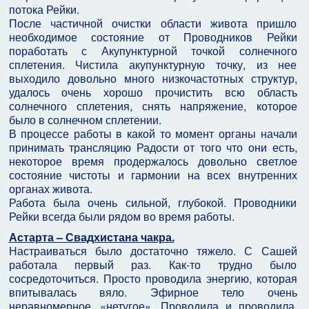
потока Рейки.
После частичной очистки области живота пришло
необходимое состояние от Проводников Рейки
поработать с Акупунктурной точкой солнечного
сплетения. Чистила акупунктурную точку, из нее
выходило довольно много низкочастотных структур,
удалось очень хорошо прочистить всю область
солнечного сплетения, снять напряжение, которое
было в солнечном сплетении.
В процессе работы в какой то момент органы начали
принимать трансляцию Радости от того что они есть,
некоторое время продержалось довольно светлое
состояние чистоты и гармонии на всех внутренних
органах живота.
Работа была очень сильной, глубокой. Проводники
Рейки всегда были рядом во время работы.
Астарта – Свадхистана чакра.
Настраиваться было достаточно тяжело. С Сашей
работала первый раз. Как-то трудно было
сосредоточиться. Просто проводила энергию, которая
впитывалась вяло. Эфирное тело очень
неравномерное, «нетугое». Проводила и проводила