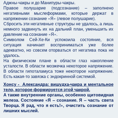
Аджны-чакры и до Манипуры-чакры.
Правое полушарие (подсознание) – заполнено
негативными мыслеформами, которые держат в
напряжении сознание «Я» (левое полушарие).
Сбросить эти негативные структуры не удалось, а лишь
немного задвинуть их на дальний план, уменьшить их
давление на сознание «Я».
Символом Сей-Хе-Ки успокоила состояние, вся
ситуация начинает восприниматься уже более
адекватно, но совсем оторваться от негатива пока не
удалось.
На физическом плане в области глаз накопление
усталости. В области мозжечка некоторое напряжение.
В области гипоталамуса тоже некоторое напряжение.
Есть какая-то завязка с эндокринной системой.
Хонсу - Александра: вишудха-чакра и ментальное
тело, которое формируется этой чакрой.
А также внутренние органы, особенно щитовидная
железа. Состояние «Я – сознание. Я – часть света
Творца. Я рад, что я есть!», очистить сознание от
лишних мыслей.