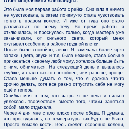
Отчёт исцеляемой Александры.
Это была моя первая работа с рейки. Сначала я ничего
не чувствовала, а затем почему-то стала чувствовать
тепло в правом колене. И уже от туда оно стало
разливаться по всему телу. Во время работы я
отключилась, и проснулась только, когда мастера уже
заканчивали, от сильного света, который меня
окутывал особенно в районе грудной клетки.
После было спокойно, легко. Я замечала более ярко
запахи, цвета, звуки и т.д. была нежнее, стала больше
прикасаться к своему любимому, хотелось больше быть
с ним, обниматься. На следующий день и дышалось
глубже, и стало как-то спокойнее, чем раньше, проще.
Стала меньше думать о том, что я должна что-то
срочно делать, хотя все равно отпустить себя не могу
ещё и теперь.
Ошибка моя в том, что чакры я не пела и сильно
увлеклась творчеством вместо того, чтобы заняться
собой, мало отдыхала.
Через 4 дня мне стало плохо после обеда. Я думала,
что простудилась, но температуры как-будто не было.
Просто ломало кости. Весь скелет, особенно колени,