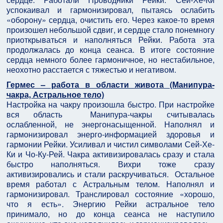
успокаивал и гармонизировал, пытаясь ослабить
«оборону» сердца, очистить его. Через какое-то время
произошел небольшой сдвиг, и сердце стало понемногу
приоткрываться и наполняться Рейки. Работа эта
продолжалась до конца сеанса. В итоге состояние
сердца немного более гармоничное, но нестабильное,
неохотно расстается с тяжестью и негативом.
Гермес – работа в области живота (Манипура-
чакра, Астральное тело)
Настройка на чакру произошла быстро. При настройке
вся область Манипура-чакры считывалась
ослабленной, не энергонасыщенной. Наполнял и
гармонизировал энерго-информацией здоровья и
гармонии Рейки. Усиливал и чистил символами Сей-Хе-
Ки и Чо-Ку-Рей. Чакра активизировалась сразу и стала
быстро наполняться. Вихри тоже сразу
активизировались и стали раскручиваться. Остальное
время работал с Астральным телом. Наполнял и
гармонизировал. Транслировал состояние «хорошо,
что я есть». Энергию Рейки астральное тело
принимало, но до конца сеанса не наступило