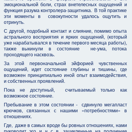
эмоциональной боли, страх внетелесных ощущений и
функция разума контролера-защитника. В той практике
эти моменты в совокупности удалось ощутить и
отринуть.
С другой, подобный контакт и слияние, помимо опыта
астрального восприятия и ярких ощущений, (который
уже нарабатывался в течение первого месяца работы),
также выкинули в состояние не-ума, потока
проходящего насквозь.
За этой первоначальной эйфорией чувственных
ощущений, идет состояние глубины и тишины, где
возможен принципиально иной опыт взаимодействия,
и собственных проявлений.
Пока не доступный, считываемый только как
возможное состояние.
Пребывание в этом состоянии - сдвинуло мегапласт
крючков, связанных с нашими «потребностями» в
отношениях.
Где, даже в самых вроде бы ровных отношениях, нами
руководит эго и ч с в, зацикленные на получение