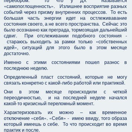
перебором. То что у ДХ называется
«самопоглощенность». Излишнее восприятие разных
событий через призму внутренних процессов. То есть
большая часть энергии идет на остлеживавание
состояния своего, а не всего пространства. Сейчас это
было осознанно как преграда, тормозящая дальнейший
сдвиг. При отслеживании подобного состояния -
стараюсь выходить за рамки только «собственных
идей», ситуаций для этого было в этом месяце
достаточно.
Именно с этими состояниями пошел разнос в
последнюю неделю.
Определенный пласт состояний, которые не могу
связать конкретно с какой-либо работой или практикой.
Они в этом месяце происходили с четкой
переодичностью, и на последней неделе начался
какой-то кризисный переломный момент.
Характеризовать их можно – как временное
отключение «себя». «Себя» - имею ввиду, того образа
который имеешь о себе. То что происходит во время
практик и после.