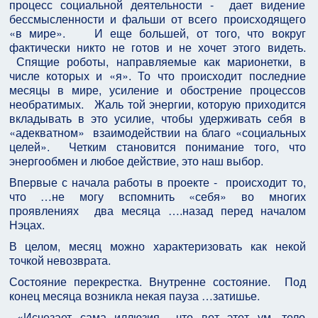
процесс социальной деятельности - дает видение
бессмысленности и фальши от всего происходящего
«в мире». И еще большей, от того, что вокруг
фактически никто не готов и не хочет этого видеть.
Спящие роботы, направляемые как марионетки, в
числе которых и «я». То что происходит последние
месяцы в мире, усиление и обострение процессов
необратимых. Жаль той энергии, которую приходится
вкладывать в это усилие, чтобы удерживать себя в
«адекватном» взаимодействии на благо «социальных
целей». Четким становится понимание того, что
энергообмен и любое действие, это наш выбор.
Впервые с начала работы в проекте - происходит то,
что …не могу вспомнить «себя» во многих
проявлениях два месяца ….назад перед началом
Нэцах.
В целом, месяц можно характеризовать как некой
точкой невозврата.
Состояние перекрестка. Внутренне состояние. Под
конец месяца возникла некая пауза …затишье.
«Исчезает сама иллюзия что вот этот ум, тело