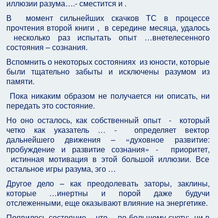
иллюзии разума….- сместится и .
В момент сильнейших скачков ТС в процессе
прочтения второй книги , в середине месяца, удалось
несколько раз испытать опыт …внетелесенного
состояния – сознания.
Вспомнить о некоторых состояниях из юности, которые
были тщательно забыты и исключены разумом из
памяти.
Пока никаким образом не получается ни описать, ни
передать это состояние.
Но оно осталось, как собственный опыт - который
четко как указатель … - определяет вектор
дальнейшего движения – «духовное развитие:
пробуждение и развитие сознания» - приоритет,
истинная мотивация в этой большой иллюзии. Все
остальное игры разума, эго …
Другое дело – как преодолевать заторы, заклины,
которые …инертны и порой даже будучи
отслеженными, еще оказывают влияние на энергетике.
Появилось состояние - что …по большому счету: ни в