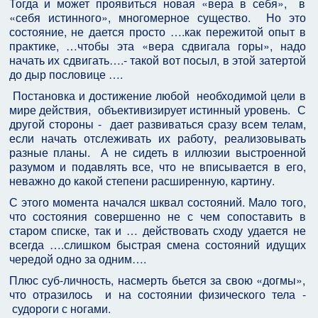
Тогда и может проявиться новая «вера в себя», в
«себя истинного», многомерное существо. Но это
состояние, не дается просто ….как пережитой опыт в
практике, …чтобы эта «вера сдвигала горы», надо
начать их сдвигать….- такой вот посыл, в этой затертой
до дыр пословице ….
Постановка и достижение любой необходимой цели в
мире действия, объективизирует истинный уровень. С
другой стороны - дает развиваться сразу всем телам,
если начать отслеживать их работу, реализовывать
разные планы. А не сидеть в иллюзии выстроенной
разумом и подавлять все, что не вписывается в его,
неважно до какой степени расширенную, картину.
С этого момента начался шквал состояний. Мало того,
что состояния совершенно не с чем сопоставить в
старом списке, так и … действовать сходу удается не
всегда ….слишком быстрая смена состояний идущих
чередой одно за одним….
Плюс суб-личность, насмерть бьется за свою «догмы»,
что отразилось и на состоянии физического тела -
судороги с ногами.