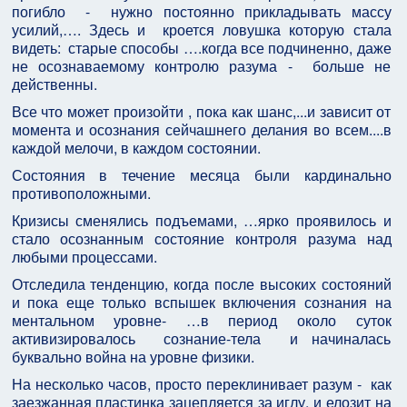
погибло - нужно постоянно прикладывать массу
усилий,…. Здесь и кроется ловушка которую стала
видеть: старые способы ….когда все подчиненно, даже
не осознаваемому контролю разума - больше не
действенны.
Все что может произойти , пока как шанс,...и зависит от
момента и осознания сейчашнего делания во всем....в
каждой мелочи, в каждом состоянии.
Состояния в течение месяца были кардинально
противоположными.
Кризисы сменялись подъемами, …ярко проявилось и
стало осознанным состояние контроля разума над
любыми процессами.
Отследила тенденцию, когда после высоких состояний
и пока еще только вспышек включения сознания на
ментальном уровне- …в период около суток
активизировалось сознание-тела и начиналась
буквально война на уровне физики.
На несколько часов, просто переклинивает разум - как
заезжанная пластинка зацепляется за иглу, и елозит на