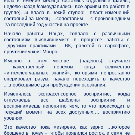
вела в течение месяца (остались отдельные файлы,
неделю назад !самоудалились! все архивы по работе в
группе)…и впала в некий ступор: пласт изменений
состояний за месяц …сопоставим - с произошедшим
за последний год участия на проекте.
Начало работы Нэцах, совпало с различными
состояниям выявившимися в процессе работы с
другими практиками - ВК, работой в саркофаге,
прочтением книг Монро….
Именно в этом месяце …(надеюсь), случился
качественный перелом: когда количество
«интеллектуальных знаний», которыми непрестанно
оперировал разум, начало переходить в качество
.....необходимое для пробуждения осознания.
Изменилось экстрасенсорное восприятие, когда
отпускаешь все шаблоны восприятия и
воспринимаешь непонятно чем, то что происходит в
текущий момент на всех доступных…. восприятию
уровнях.
Это качество пока мизирено, как зерно …которое
брошено в почву - чтобы появился росток, и семя не