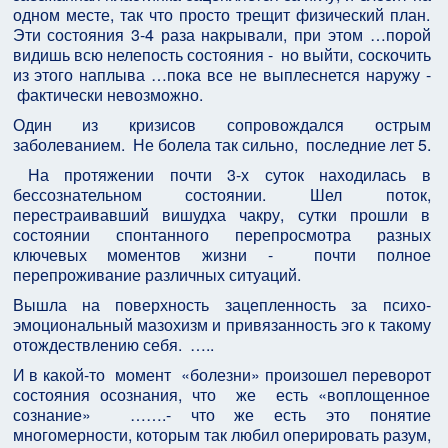
одном месте, так что просто трещит физический план.
Эти состояния 3-4 раза накрывали, при этом …порой
видишь всю нелепость состояния - но выйти, соскочить
из этого наплыва …пока все не выплеснется наружу -
фактически невозможно.
Один из кризисов сопровождался острым
заболеванием. Не болела так сильно, последние лет 5.
На протяжении почти 3-х суток находилась в
бессознательном состоянии. Шел поток,
перестраивавший вишудха чакру, сутки прошли в
состоянии спонтанного перепросмотра разных
ключевых моментов жизни - почти полное
перепроживание различных ситуаций.
Вышла на поверхность зацепленность за психо-
эмоциональный мазохизм и привязанность эго к такому
отождествлению себя. …..
И в какой-то момент «болезни» произошел переворот
состояния осознания, что же есть «воплощенное
сознание» …….- что же есть это понятие
многомерности, которым так любил оперировать разум,