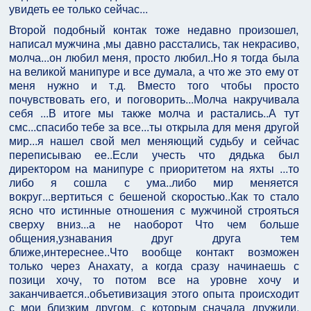
увидеть ее только сейчас...
Второй подобный контак тоже недавно произошел,
написал мужчина ,мы давно расстались, так некрасиво,
молча...он любил меня, просто любил..Но я тогда была
на великой манипуре и все думала, а что же это ему от
меня нужно и т.д. Вместо того чтобы просто
почувствовать его, и поговорить...Молча накручивала
себя ...В итоге мы также молча и растались..А тут
смс...спасибо тебе за все...ты открыла для меня другой
мир...я нашел свой мел меняющий судьбу и сейчас
переписываю ее..Если учесть что дядька был
директором на манипуре с приоритетом на яхты ...то
либо я сошла с ума..либо мир меняется
вокруг...вертиться с бешеной скоростью..Как то стало
ясно что истинные отношения с мужчиной строяться
сверху вниз...а не наоборот Что чем больше
общения,узнавания друг друга тем
ближе,интереснее..Что вообще контакт возможен
только через Анахату, а когда сразу начинаешь с
позици хочу, то потом все на уровне хочу и
заканчивается..объетивизация этого опыта происходит
с мои близким другом, с которым сначала дружили,