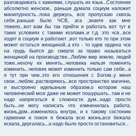
разговаривать с камнями, слушать их язык...Состояние
абсолютно женское.. раньше думала социум наложит
манипурность...пока держусь, все пропускаю сквозь
себя..раньше было ЧСВ, ага ,знаете как мне
тяжело...вот вам бы так прийти и работать вот тут в
таких условиях с такими козлами..и т.д. это чсв...все
ходят в социум и работают ,вот только кто то при этом
может остаться женщиной..а кто - то одев ордена чсв
на грудь бьется до смерти за право называться
женщиной на производстве...Люблю мир землю, людей
тоже..нехочу их менять...человека нельзя поменять
изменить...человек может изменить только сам себе...а
я тут при чем..это его отношения с Богом..у меня
свои...люблю..растворяюсь...все пространство магично,
и выстроено идельаным образом,о котором наш
человеческий мозг даже не может пошуршать...там и не
надо напрягаться в сложности дум...надо просто
быть...не могу написать что измненилась работа,
жизнь,дом...изменилось внутри, и к такому состонию
гармонии и покоя я бежала всю жизнь,все бежала
искала, дергалась...а надо было просто остановиться...