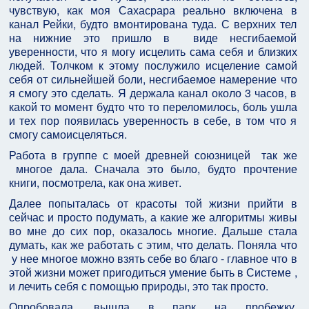
чувствую, как моя Сахасрара реально включена в
канал Рейки, будто вмонтирована туда. С верхних тел
на нижние это пришло в виде несгибаемой
уверенности, что я могу исцелить сама себя и близких
людей. Толчком к этому послужило исцеление самой
себя от сильнейшей боли, несгибаемое намерение что
я смогу это сделать. Я держала канал около 3 часов, в
какой то момент будто что то переломилось, боль ушла
и тех пор появилась уверенность в себе, в том что я
смогу самоисцеляться.
Работа в группе с моей древней союзницей так же
многое дала. Сначала это было, будто прочтение
книги, посмотрела, как она живет.
Далее попыталась от красоты той жизни прийти в
сейчас и просто подумать, а какие же алгоритмы живы
во мне до сих пор, оказалось многие. Дальше стала
думать, как же работать с этим, что делать. Поняла что
у нее многое можно взять себе во благо - главное что в
этой жизни может пригодиться умение быть в Системе ,
и лечить себя с помощью природы, это так просто.
Опробовала, вышла в парк на пробежку,