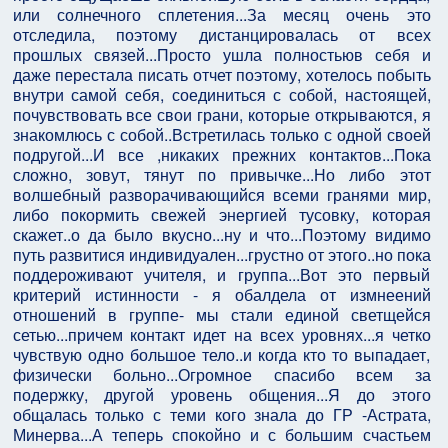
или солнечного сплетения...За месяц очень это
отследила, поэтому дистанцировалась от всех
прошлых связей...Просто ушла полностьюв себя и
даже перестала писать отчет поэтому, хотелось побыть
внутри самой себя, соединиться с собой, настоящей,
почувствовать все свои грани, которые открываются, я
знакомлюсь с собой..Встретилась только с одной своей
подругой...И все ,никаких прежних контактов...Пока
сложно, зовут, тянут по привычке...Но либо этот
волшебный разворачивающийся всеми гранями мир,
либо покормить свежей энергией тусовку, которая
скажет..о да было вкусно...ну и что...Поэтому видимо
путь развитися индивидуален...грустно от этого..но пока
поддероживают учителя, и группа...Вот это первый
критерий истинности - я обалдела от измнеений
отношений в группе- мы стали единой светщейся
сетью...причем контакт идет на всех уровнях...я четко
чувствую одно большое тело..и когда кто то выпадает,
физически больно...Огромное спасибо всем за
подержку, другой уровень общения...Я до этого
общалась только с теми кого знала до ГР -Астрата,
Минерва...А теперь спокойно и с большим счастьем