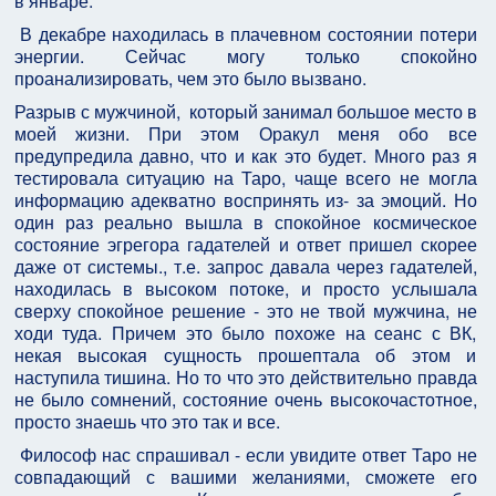
в январе.
В декабре находилась в плачевном состоянии потери
энергии. Сейчас могу только спокойно
проанализировать, чем это было вызвано.
Разрыв с мужчиной, который занимал большое место в
моей жизни. При этом Оракул меня обо все
предупредила давно, что и как это будет. Много раз я
тестировала ситуацию на Таро, чаще всего не могла
информацию адекватно воспринять из- за эмоций. Но
один раз реально вышла в спокойное космическое
состояние эгрегора гадателей и ответ пришел скорее
даже от системы., т.е. запрос давала через гадателей,
находилась в высоком потоке, и просто услышала
сверху спокойное решение - это не твой мужчина, не
ходи туда. Причем это было похоже на сеанс с ВК,
некая высокая сущность прошептала об этом и
наступила тишина. Но то что это действительно правда
не было сомнений, состояние очень высокочастотное,
просто знаешь что это так и все.
Философ нас спрашивал - если увидите ответ Таро не
совпадающий с вашими желаниями, сможете его