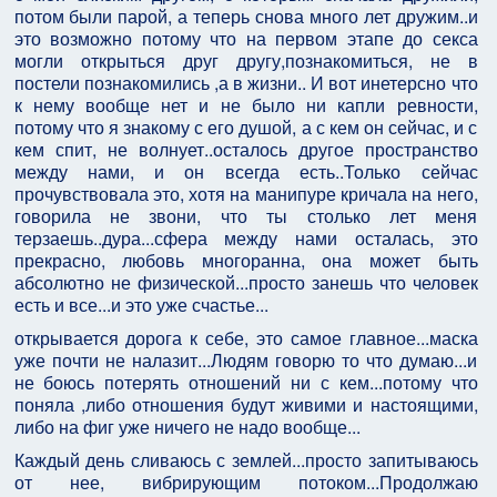
потом были парой, а теперь снова много лет дружим..и
это возможно потому что на первом этапе до секса
могли открыться друг другу,познакомиться, не в
постели познакомились ,а в жизни.. И вот инетерсно что
к нему вообще нет и не было ни капли ревности,
потому что я знакому с его душой, а с кем он сейчас, и с
кем спит, не волнует..осталось другое пространство
между нами, и он всегда есть..Только сейчас
прочувствовала это, хотя на манипуре кричала на него,
говорила не звони, что ты столько лет меня
терзаешь..дура...сфера между нами осталась, это
прекрасно, любовь многоранна, она может быть
абсолютно не физической...просто занешь что человек
есть и все...и это уже счастье...
открывается дорога к себе, это самое главное...маска
уже почти не налазит...Людям говорю то что думаю...и
не боюсь потерять отношений ни с кем...потому что
поняла ,либо отношения будут живими и настоящими,
либо на фиг уже ничего не надо вообще...
Каждый день сливаюсь с землей...просто запитываюсь
от нее, вибрирующим потоком...Продолжаю