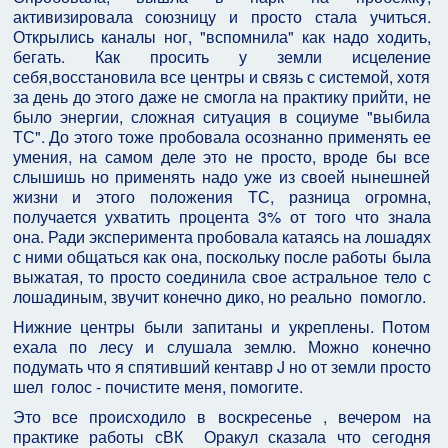
активизировала союзницу и просто стала учиться.
Открылись каналы ног, "вспомнила" как надо ходить,
бегать. Как просить у земли исцеление
себя,восстановила все центры и связь с системой, хотя
за день до этого даже не смогла на практику прийти, не
было энергии, сложная ситуация в социуме "выбила
ТС". До этого тоже пробовала осознанно применять ее
умения, на самом деле это не просто, вроде бы все
слышишь но применять надо уже из своей нынешней
жизни и этого положения ТС, разница огромна,
получается ухватить процента 3% от того что знала
она. Ради эксперимента пробовала катаясь на лошадях
с ними общаться как она, поскольку после работы была
выжатая, то просто соединила свое астральное тело с
лошадиным, звучит конечно дико, но реально помогло.
Нижние центры были запитаны и укреплены. Потом
ехала по лесу и слушала землю. Можно конечно
подумать что я спятивший кентавр J но от земли просто
шел голос - почистите меня, помогите.
Это все происходило в воскресенье , вечером на
практике работы сВК Оракул сказала что сегодня