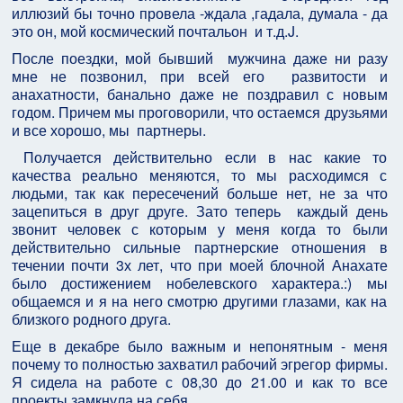
иллюзий бы точно провела -ждала ,гадала, думала - да
это он, мой космический почтальон и т.д.J.
После поездки, мой бывший мужчина даже ни разу
мне не позвонил, при всей его развитости и
анахатности, банально даже не поздравил с новым
годом. Причем мы проговорили, что остаемся друзьями
и все хорошо, мы партнеры.
Получается действительно если в нас какие то
качества реально меняются, то мы расходимся с
людьми, так как пересечений больше нет, не за что
зацепиться в друг друге. Зато теперь каждый день
звонит человек с которым у меня когда то были
действительно сильные партнерские отношения в
течении почти 3х лет, что при моей блочной Анахате
было достижением нобелевского характера.:) мы
общаемся и я на него смотрю другими глазами, как на
близкого родного друга.
Еще в декабре было важным и непонятным - меня
почему то полностью захватил рабочий эгрегор фирмы.
Я сидела на работе с 08,30 до 21.00 и как то все
проекты замкнула на себя.