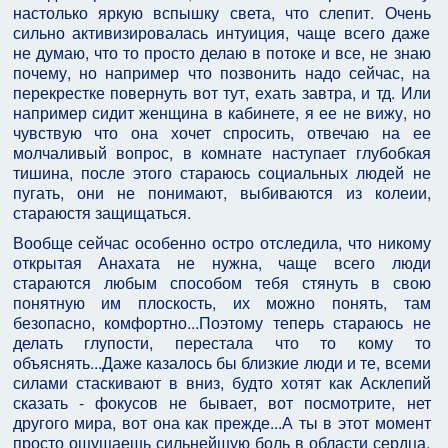
настолько яркую вспышку света, что слепит. Очень
сильно активизировалась интуиция, чаще всего даже
не думаю, что то просто делаю в потоке и все, не знаю
почему, но например что позвонить надо сейчас, на
перекрестке повернуть вот тут, ехать завтра, и тд. Или
например сидит женщина в кабинете, я ее не вижу, но
чувствую что она хочет спросить, отвечаю на ее
молчаливый вопрос, в комнате наступает глубобкая
тишина, после этого стараюсь социальных людей не
пугать, они не понимают, выбиваются из колеии,
стараюстя защищаться.
Вообще сейчас особенно остро отследила, что никому
открытая Анахата не нужна, чаще всего люди
стараются любым способом тебя стянуть в свою
понятную им плоскость, их можно понять, там
безопасно, комфортно...Поэтому теперь стараюсь не
делать глупости, перестала что то кому то
объяснять...Даже казалось бы близкие люди и те, всеми
силами стаскивают в вниз, будто хотят как Асклепий
сказать - фокусов не бывает, вот посмотрите, нет
другого мира, вот она как прежде...А ты в этот момент
просто ощущаешь сильнейшую боль в области сердца,