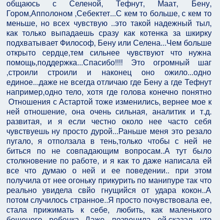
общаюсь с Селеной, Тефнут, Маат, Бену,
Гором,Апполоном ,Себектет...С кем то больше, с кем то
меньше, но всех чувствую ..это такой надежный тыл,
как только выпадаешь сразу как котенка за шкирку
подхватывает Философ, Бену или Селена...Чем больше
открыто сердце,тем сильнее чувствуют что нужна
помощь,поддержка...Спасибо!!!! Это огромный шаг
,строили строили и наконец оно ожило...одно
единое...даже не всегда отличаю где Бену а где Тефнут
например,одно тело, хотя где голова конечно понятно
Отношения с Астартой тоже изменились, вернее мое к
ней отношение, она очень сильная, аналитик и т.д.
развитая, и я если честно около нее часто себя
чувствуешь ну просто дурой...Раньше меня это резало
пугало, я отползала в тень,только чтобы с ней не
биться по не совпадающим вопросам..А тут было
столкновение по работе, и я как то даже написала ей
все что думаю о ней и ее поведении.. при этом
получила от нее огоньку прикурить по манипуре так что
реально увидела свйо гнущийся от удара кокон..А
потом случилось странное..Я просто почувствовала ее,
стала прижимать к себе, любить, как маленького
бешеного ребенка...Даже позвонила ей,сказал что