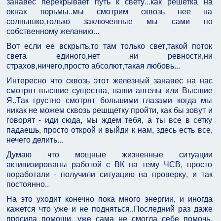
занавес перекрывает путь к свету...как решетка на
окнах тюрьмы..мы смотрим сквозь нее на
солнышко,только заключенные мы сами по
собственному желанию...
Вот если ее вскрыть,то там только свет,такой поток
света единого,нет ни ревности,ни
страхов,ничего,просто абсолют,такая любовь...
Интересно что сквозь этот железный занавес на нас
смотрят высшие существа, наши ангелы или Высшие
Я..Так грустно смотрят большими глазами когда мы
никак не можем сквозь решщетку пройти, как бы зовут и
говорят - иди сюда, мы ждем тебя, а ты все в сетку
падаешь, просто открой и выйди к нам, здесь есть все,
нечего делить...
Думаю что мощные жизненные ситуации
активизированы работой с ВК на тему ЧСВ, просто
поработали - получили ситуацию на проверку, и так
постоянно..
На это уходит конечно пока много энергии, и иногда
кажется что уже и не подняться..Последний раз даже
просила помощи, уже сама не смогла себе помочь.