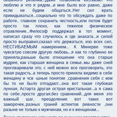
любллю и что я рядом...и мне было все равно, даже
если не будем общаться..Нет сил врать
прикидываться...социально что то обсуждать даже по
работе.. главное сохранить честность,или потом будет
просто так плохо, как тяжелое физическое
отравление...Философ поддержал в тот момент,
написал сразу что случилось и где анахата...и силой
просто выправил,сказал что держаться, изо всех сил,
НЕСГИБАЕМЫМ намерением... К Минерве тоже
чувсвтую совсем другую любовь...я как то глубинно ее
приняла,раньше было отношение что она старше
мудрее, как старшая женщина в семье..мы даже сней
проговаривали это, с ней можно все проговорить, это
такая радость..а теперь просто приняла видимо в себе
женщину и чсв -шные понятие ,сравнения себя с кем
бы то ни было отпадают...она вот такая глубокая
лунная, Астарта другая острая кристальная...а я сама
по себе..просто другая,без сравнений...для меня это
важный шаг, преодоление вот таких вот
заморочек..разных граней аспектов ревности ,они
разыне не только к мужчинам, но и к женщинам...