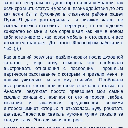
занесло генерального директора нашей компании, так
если сравнить статус и уровень взаимодействия ,то это
как если бы в булочную в спальном районе зашел
Путин..Я даже расстерялась и никакие чакры не
смогла конечно включить с перепуга , т.к. он подошел
конкретно ко мне и все спрашивал как нам в новом
кабинете живется, как новая мебель и столовая, и все
ли меня устраивает.. До этого с Философом работали с
15а..)))))
Как внешний результат разблокировки после духовной
танатры , еще хочу отметить что пробовала
выстраивать отношения с последним прошлым
партнером расставание с которым и привело меня к
нашим учителям, за что ему спасибо... Пробовала
выстраивать связь при встрече осознанно только по
Анахате, результат просто превзошел мои самые
смелые ожидания, начиная от его интереса, любви,
желания и заканчивая предложения всякими
интересными,от которых я отказалась..Буду работать
дальше..Перестала хватать мужчин лучем захвата за
свадхистану ..Это для меня прогресс.