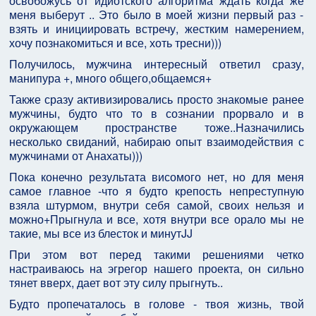
освобожусь от идиотского алгоритма ждать когда же
меня выберут .. Это было в моей жизни первый раз -
взять и инициировать встречу, жестким намерением,
хочу познакомиться и все, хоть тресни)))
Получилось, мужчина интересный ответил сразу,
манипура +, много общего,общаемся+
Также сразу активизировались просто знакомые ранее
мужчины, будто что то в сознании прорвало и в
окружающем пространстве тоже..Назначились
несколько свиданий, набираю опыт взаимодействия с
мужчинами от Анахаты)))
Пока конечно результата висомого нет, но для меня
самое главное -что я будто крепость непреступную
взяла штурмом, внутри себя самой, своих нельзя и
можно+Прыгнула и все, хотя внутри все орало мы не
такие, мы все из блесток и минутJJ
При этом вот перед такими решениями четко
настраиваюсь на эгрегор нашего проекта, он сильно
тянет вверх, дает вот эту силу прыгнуть..
Будто пропечаталось в голове - твоя жизнь, твой