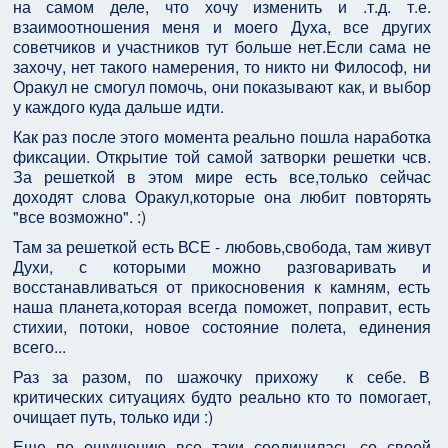
на самом деле, что хочу изменить и .т.д. т.е.
взаимоотношения меня и моего Духа, все других
советчиков и участников тут больше нет.Если сама не
захочу, нет такого намерения, то никто ни Философ, ни
Оракул не смогул помочь, они показывают как, и выбор
у каждого куда дальше идти.
Как раз после этого момента реально пошла наработка
фиксации. Открытие той самой затворки решетки чсв.
За решеткой в этом мире есть все,только сейчас
доходят слова Оракул,которые она любит повторять
"все возможно". :)
Там за решеткой есть ВСЕ - любовь,свобода, там живут
Духи, с которыми можно разговаривать и
восстанавливаться от прикосновения к камням, есть
наша планета,которая всегда поможет, поправит, есть
стихии, потоки, новое состояние полета, единения
всего...
Раз за разом, по шажочку прихожу к себе. В
критических ситуациях будто реально кто то помогает,
очищает путь, только иди :)
Еще по ощущению все таки соединилась со своей