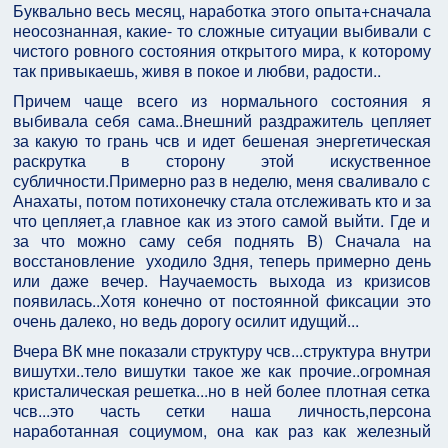
Буквально весь месяц, наработка этого опыта+сначала
неосознанная, какие- то сложные ситуации выбивали с
чистого ровного состояния открытого мира, к которому
так привыкаешь, живя в покое и любви, радости..
Причем чаще всего из нормального состояния я
выбивала себя сама..Внешний раздражитель цепляет
за какую то грань чсв и идет бешеная энергетическая
раскрутка в сторону этой искуственное
субличности.Примерно раз в неделю, меня сваливало с
Анахаты, потом потихонечку стала отслеживать кто и за
что цепляет,а главное как из этого самой выйти. Где и
за что можно саму себя поднять B) Сначала на
восстановление уходило 3дня, теперь примерно день
или даже вечер. Научаемость выхода из кризисов
появилась..Хотя конечно от постоянной фиксации это
очень далеко, но ведь дорогу осилит идущий...
Вчера ВК мне показали структуру чсв...структура внутри
вишутхи..тело вишутки такое же как прочие..огромная
кристалическая решетка...но в ней более плотная сетка
чсв...это часть сетки наша личность,персона
наработанная социумом, она как раз как железный