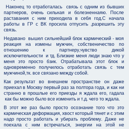
Наконец то отработалась связь с одним из бывших
партнеров, очень сильная и болезненнаяю. После
раставания с ним приходила в себя год.С начала
работы в ГР с ВК просила отпусить ,разрешить эту
связь.
Недавано вышел сильнейший блок кармический - моя
реакция на измены мужчин, собственичество по
отношению к партнеру,чувство дикой
исключительности и тд. Близкие меня люди знаю что у
меня это просто бзик. Отрабатывала этот блок и
одновременно получилось отработать связь с тем
мужчиной,тк. все связано между собой.
Как результат во внешнем пространстве он даже
приехал в Москву первый раз за полтора года, и как ни
странно в прошлые его приезды я ждала его, гадала
как бы можно было все изменить и т.д. чего то ждала.
В этот же раз было просто осознание того что это
кармическая деформация, хвост который тянет и с этим
надо просто работать и убирать проблему. Даже не
поехала с ним встречаться, энергии на этой не