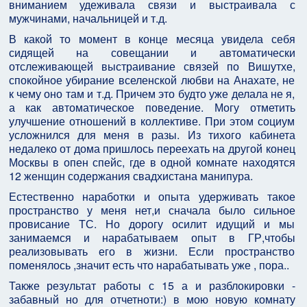
вниманием удеживала связи и выстраивала с
мужчинами, начальницей и т.д.
В какой то момент в конце месяца увидела себя
сидящей на совещании и автоматически
отслеживающей выстраивание связей по Вишутхе,
спокойное убирание вселенской любви на Анахате, не
к чему оно там и т.д. Причем это будто уже делала не я,
а как автоматическое поведение. Могу отметить
улучшение отношений в коллективе. При этом социум
усложнился для меня в разы. Из тихого кабинета
недалеко от дома пришлось переехать на другой конец
Москвы в опен спейс, где в одной комнате находятся
12 женщин содержания свадхистана манипура.
Естественно наработки и опыта удерживать такое
пространство у меня нет,и сначала было сильное
провисание ТС. Но дорогу осилит идущий и мы
занимаемся и нарабатываем опыт в ГР,чтобы
реализовывать его в жизни. Если пространство
поменялось ,значит есть что нарабатывать уже , пора..
Также результат работы с 15 а и разблокировки -
забавный но для отчетноти:) в мою новую комнату