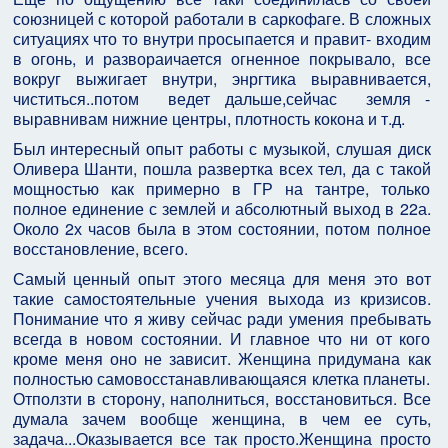
союзницей с которой работали в саркофаге. В сложных
ситуациях что то внутри просыпается и правит- входим
в огонь, и развораичается огненное покрывало, все
вокруг выжигает внутри, энргтика выравнивается,
чиститься..потом ведет дальше,сейчас земля -
выравнивам нижние центры, плотность кокона и т.д.
Был интересный опыт работы с музыкой, слушая диск
Оливера Шанти, пошла развертка всех тел, да с такой
мощностью как примерно в ГР на тантре, только
полное единение с землей и абсолютный выход в 22а.
Около 2х часов была в этом состоянии, потом полное
восстановление, всего.
Самый ценный опыт этого месяца для меня это вот
такие самостоятельные учения выхода из кризисов.
Понимание что я живу сейчас ради умения пребывать
всегда в новом состоянии. И главное что ни от кого
кроме меня оно не зависит. Женщина придумана как
полностью самовосстанавливающаяся клетка планеты.
Отползти в сторону, наполниться, восстановиться. Все
думала зачем вообще женщина, в чем ее суть,
задача...Оказывается все так просто.Женщина просто