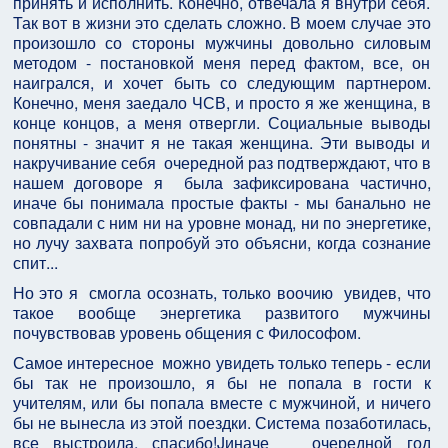
принять и исполнить. Конечно, отвечала я внутри себя.
Так вот в жизни это сделать сложно. В моем случае это
произошло со стороны мужчины довольно силовым
методом - постановкой меня перед фактом, все, он
наигрался, и хочет быть со следующим партнером.
Конечно, меня заедало ЧСВ, и просто я же женщина, в
конце концов, а меня отвергли. Социальные выводы
понятны - значит я не такая женщина. Эти выводы и
накручивание себя очередной раз подтверждают, что в
нашем договоре я была зафиксирована частично,
иначе бы понимала простые факты - мы банально не
совпадали с ним ни на уровне монад, ни по энергетике,
но лучу захвата попробуй это объясни, когда сознание
спит...
Но это я смогла осознать, только воочию увидев, что
такое вообще энергетика развитого мужчины
почувствовав уровень общения с Философом.
Самое интересное можно увидеть только теперь - если
бы так не произошло, я бы не попала в гости к
учителям, или бы попала вместе с мужчиной, и ничего
бы не вынесла из этой поездки. Система позаботилась,
все выстроила, спасибо!Jиначе очередной год