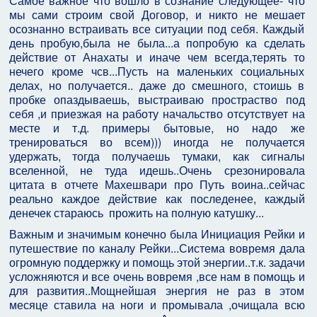
Самое важное что вошло в сознание следующее- что
мы сами строим свой Договор, и никто не мешает
осознанно встраивать все ситуации под себя. Каждый
день пробую,была не была...а попробую ка сделать
действие от Анахаты и иначе чем всегда,терять то
нечего кроме чсв...Пусть на маленьких социальных
делах, но получается.. даже до смешного, стоишь в
пробке опаздываешь, выстраиваю простраство под
себя ,и приезжая на работу начальство отсутствует на
месте и т.д. примеры бытовые, но надо же
тренироваться во всем))) иногда не получается
удержать, тогда получаешь тумаки, как сигналы
вселенной, не туда идешь..Очень срезонировала
цитата в отчете Махешвари про Путь воина..сейчас
реально каждое действие как последенее, каждый
денечек стараюсь прожить на полную катушку...
Важным и значимым конечно была Инициация Рейки и
путешествие по каналу Рейки...Система вовремя дала
огромную поддержку и помощь этой энергии..т.к. задачи
усложняются и все очень вовремя ,все нам в помощь и
для развития..Мощнейшая энергия не раз в этом
месяце ставила на ноги и промывала ,очищала всю