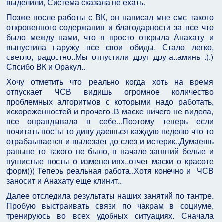
выделили, Система сказала не ехать.
Позже после работы с ВК, он написал мне смс такого
откровенного содержания и благодарности за все что
было между нами, что я просто открыла Анахату и
выпустила наружу все свои обиды. Стало легко,
светло, радостно..Мы отпустили друг друга..аминь :):)
Спсибо ВК и Оракул..
Хочу отметить что реально когда хоть на время
отпускает ЧСВ видишь огромное количество
проблемных алгоритмов с которыми надо работать,
искореженностей и прочего..В маске ничего не видела,
все оправдывала в себе...Поэтому теперь если
почитать посты то диву даешься каждую неделю что то
отрабаывается и вылезает до слез и истерик..Думаешь
раньше то такого не было, в начале занятий белые и
пушистые посты о изменениях..отчет маски о красоте
форм))) Теперь реальная работа..Хотя конечно и ЧСВ
заносит и Анахату еще клинит..
Далее отследила результаты наших занятий по тантре.
Пробую выстраивать связи по чакрам в социуме,
тренируюсь во всех удобных ситуациях. Сначала