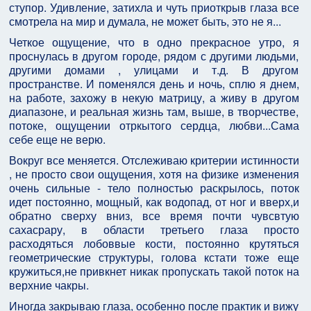
ступор. Удивление, затихла и чуть приоткрыв глаза все
смотрела на мир и думала, не может быть, это не я...
Четкое ощущение, что в одно прекрасное утро, я
проснулась в другом городе, рядом с другими людьми,
другими домами , улицами и т.д. В другом
пространстве. И поменялся день и ночь, сплю я днем,
на работе, захожу в некую матрицу, а живу в другом
диапазоне, и реальная жизнь там, выше, в творчестве,
потоке, ощущении отркытого сердца, любви...Сама
себе еще не верю.
Вокруг все меняется. Отслеживаю критерии истинности
, не просто свои ощущения, хотя на физике изменения
очень сильные - тело полностью раскрылось, поток
идет постоянно, мощный, как водопад, от ног и вверх,и
обратно сверху вниз, все время почти чувсвтую
сахасрару, в области третьего глаза просто
расходяться лобоввые кости, постоянно крутяться
геометрические структуры, голова кстати тоже еще
кружиться,не привкнет никак пропускать такой поток на
верхние чакры.
Иногда закрываю глаза, особенно после практик и вижу