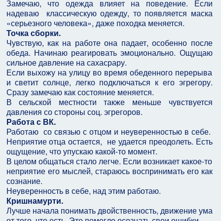
Замечаю, что одежда влияет на поведение. Если
надеваю классическую одежду, то появляется маска
«серьезного человека», даже походка меняется.
Точка сборки.
Чувствую, как на работе она падает, особенно после
обеда. Начинаю реагировать эмоционально. Ощущаю
сильное давление на сахасрару.
Если выхожу на улицу во время обеденного перерыва
и светит солнце, легко подключаться к его эгрегору.
Сразу замечаю как состояние меняется.
В сельской местности также меньше чувствуется
давления со стороны соц. эгрегоров.
Работа с ВК.
Работаю со связью с отцом и неуверенностью в себе.
Неприятие отца остается, не удается преодолеть. Есть
ощущение, что упускаю какой-то момент.
В целом общаться стало легче. Если возникает какое-то
неприятие его мыслей, стараюсь воспринимать его как
сознание.
Неуверенность в себе, над этим работаю.
Кришнамурти.
Лучше начала понимать двойственность, движение ума
от того, что есть. Это помогло осознать свои ошибки.