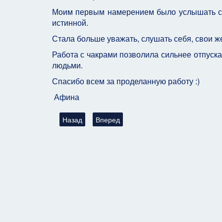
Моим первым намерением было услышать себя
истинной.
Стала больше уважать, слушать себя, свои же
Работа с чакрами позволила сильнее отпускат
людьми.
Спасибо всем за проделанную работу :)
Афина
Предыдущий: Отчет о Работе в Группе Развития 
Следующий: Отчет о Работе в Группе Р
Назад
Вперед