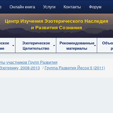
е
Онлайн книга
Услуги
Контакты
Форум
Центр Изучения Эзотерического Наследия
и Развития Сознания
еское
Эзотерическое
Рекомендованные
Объе
ие
Целительство
материалы
ты участников Групп Развития
Эзотерику, 2008-2013
Группа Развития Йесод 5 (2011)