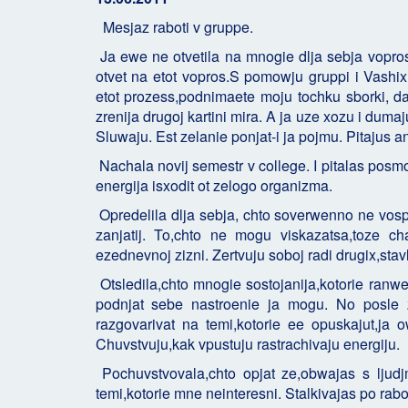
Mesjaz raboti v gruppe.
Ja ewe ne otvetila na mnogie dlja sebja voprosi
otvet na etot vopros.S pomowju gruppi i Vashix
etot prozess,podnimaete moju tochku sborki, da
zrenija drugoj kartini mira. A ja uze xozu i du
Sluwaju. Est zelanie ponjat-i ja pojmu. Pitajus a
Nachala novij semestr v college. I pitalas posmo
energija isxodit ot zelogo organizma.
Opredelila dlja sebja, chto soverwenno ne vospr
zanjatij. To,chto ne mogu viskazatsa,toze cha
ezednevnoj zizni. Zertvuju soboj radi drugix,stav
Otsledila,chto mnogie sostojanija,kotorie ranwe
podnjat sebe nastroenie ja mogu. No posle z
razgovarivat na temi,kotorie ee opuskajut,ja 
Chuvstvuju,kak vpustuju rastrachivaju energiju.
Pochuvstvovala,chto opjat ze,obwajas s ljudj
temi,kotorie mne neinteresni. Stalkivajas po rabo