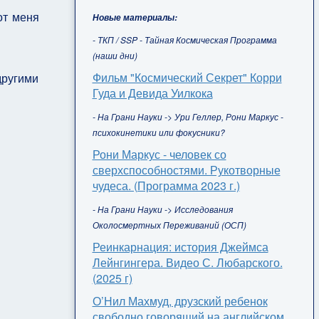
от меня
Новые материалы:
- ТКП / SSP - Тайная Космическая Программа
(наши дни)
Фильм "Космический Секрет" Корри
другими
Гуда и Девида Уилкока
- На Грани Науки -> Ури Геллер, Рони Маркус -
психокинетики или фокусники?
Рони Маркус - человек со
сверхспособностями. Рукотворные
чудеса. (Программа 2023 г.)
- На Грани Науки -> Исследования
Околосмертных Переживаний (ОСП)
Реинкарнация: история Джеймса
Лейнгингера. Видео С. Любарского.
(2025 г)
О’Нил Махмуд, друзский ребенок
свободно говорящий на английском,