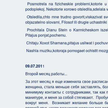
Posmotrela na fizicheskie problemi,kotorie u 
podoplekoj. Nekotorie xorowo otsledila,sdelala
Otsledila,chto mne trudno govorit,viskazivat s
objazatelno slovami, Filosof ili drugie uchastniki
Prochitala Dianu Stein o Karmicheskom iszele
Pitajus ponjat,pochemu.
Chitaju Xoxot Shamana,pitajus usliwat i pochuv
Nashla muziku,kotoraja pomogaet ochistit mozg ot
09.07.201
1
Второй месяц работы...
За этот месяц я еще изменила свое расписан
женщина, стала меньше себя заставлять, бо
минимуму контакты с сотрудниками, так как
манипуре, и меня за собой стягивают. Пробу
вокруг меня. Возникает желание больше бы
прямой круг. часто возникает желание все пот