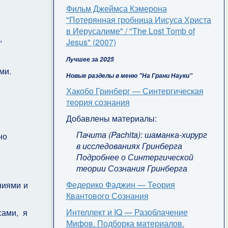
Фильм Джеймса Кэмерона
"Потерянная гробница Иисуса Христа
с
в Иерусалиме" / "The Lost Tomb of
,
Jesus" (2007)
Лучшее за 2025
ьми.
Новые разделы в меню "На Грани Науки"
Хакобо Гринберг — Синтергическая
теория сознания
Добавлены материалы:
Пачита (Pachita): шаманка-хирург
жно
в исследованиях Гринберга
Подробнее о Синтергической
теории Сознания Гринберга
Федерико Фаджин — Теория
ниями и
Квантового Сознания
Интеллект и IQ — Разоблачение
сами, я
Мифов. Подборка материалов.