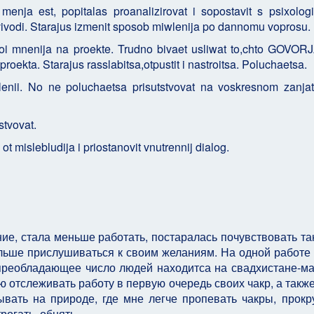
menja est, popitalas proanalizirovat i sopostavit s psixolog
 vivodi. Starajus izmenit sposob miwlenija po dannomu voprosu.
voi mnenija na proekte. Trudno bivaet usliwat to,chto GOVORJ
 proekta. Starajus rasslabitsa,otpustit i nastroitsa. Poluchaetsa.
nii. No ne poluchaetsa prisutstvovat na voskresnom zanjat
stvovat.
 mislebludija i priostanovit vnutrennij dialog.
ие, стала меньше работать, постаралась почувствовать так
льше прислушиваться к своим желаниям. На одной работе 
 преобладающее число людей находитса на свадхистане-м
ю отслеживать работу в первую очередь своих чакр, а такж
вать на природе, где мне легче пропевать чакры, прокр
рогать, обнять.