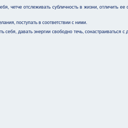
, четче отслеживать субличность в жизни, отличить ее 
лания, поступать в соответствии с ними.
ь себя, давать энергии свободно течь, сонастраиваться с 
- Гера
азвития - Гея (Наталия)