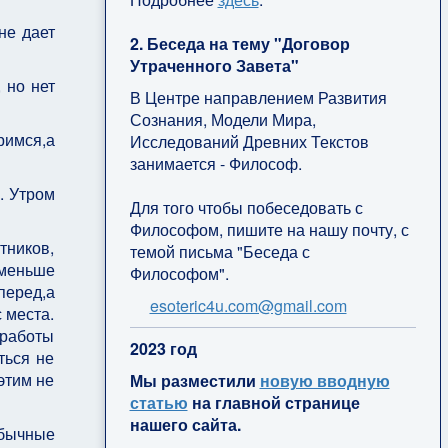
не дает
2. Беседа на тему "Договор
Утраченного Завета"
 но нет
В Центре направлением Развития
Сознания, Модели Мира,
римся,а
Исследований Древних Текстов
занимается - Философ.
. Утром
Для того чтобы побеседовать с
Философом, пишите на нашу почту, с
тников,
темой письма "Беседа с
 меньше
Философом".
перед,а
esoteric4u.com@gmail.com
 места.
 работы
2
023 год
ться не
 этим не
Мы разместили
новую вводную
статью
на главной странице
нашего сайта.
обычные