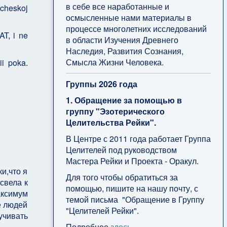
в себе все наработанные и
icheskoj
осмысленные нами материалы в
процессе многолетних исследований
AT, i ne
в области Изучения Древнего
Наследия, Развития Сознания,
Смысла Жизни Человека.
ii poka.
Группы 2026 года
1. Обращение за помощью в
группу "Эзотерического
Целительства Рейки".
В Центре с 2011 года работает Группа
Целителей под руководством
Мастера Рейки и Проекта - Оракул.
и,что я
Для того чтобы обратиться за
свела к
помощью, пишите на нашу почту, с
аксимум
темой письма "Обращение в Группу
е людей
"Целителей Рейки".
учивать
Подробнее
здесь
.