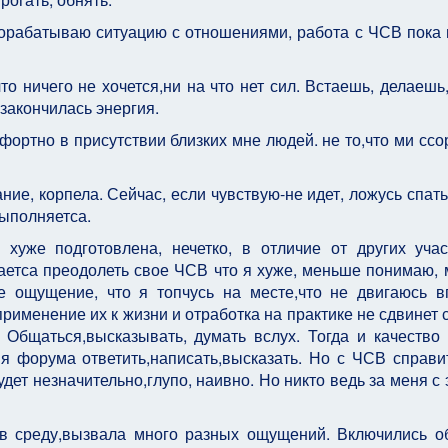
орабатываю ситуацию с отношениями, работа с ЧСВ пока 
 ничего не хочется,ни на что нет сил. Встаешь, делаешь,
 закончилась энергия.
ортно в присутствии близких мне людей. не то,что ми ссо
ие, корпела. Сейчас, если чувствую-не идет, ложусь спать
выполняетса.
хуже подготовлена, нечетко, в отличие от других учас
даетса преодолеть свое ЧСВ что я хуже, меньше понимаю,
е ощущение, что я топчусь на месте,что не двигаюсь в
именение их к жизни и отработка на практике не сдвинет с
Общаться,высказывать, думать вслух. Тогда и качество
я форума ответить,написать,высказать. Но с ЧСВ справи
удет незначительно,глупо, наивно. Но никто ведь за меня с
 в среду,вызвала много разных ощущений. Включились 