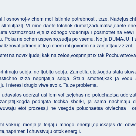
,i osnovnoj-v chem moi istinnie potrebnosti, toze. Nadejus,ch
 stimuljazij. Vi mne daete tolchok dumat,zadumatsa,daete ene
ete vozmoznost vijti iz odnogo vide4nija i posmotret na vewi 
maju. Poka ne ochen uspewno,sudja po vsemu. No ja DUMAJU. I s
nalizirovat,primenjat to,o chem mi govorim na zanjatijax,v zizni.
tret na novix ljudej kak na zeloe,vosprinjat ix tak.Pochuvstvova
inimaju sebja, ne ljublju sebja. Zametila eto,kogda stala sluwa
stichno iz-za neprijatija sebja. Stala smotret,kak ja vedu
lju i nteresi drugix viwe svoix. Ta ze problema.
 udavalos uderzat usiliem voli,sejchas ne poluchaetsa uderzat
anjatij,kogda podnjata tochka sborki, ja sama nachinaju du
owuwaju etot prozess,i ne vsegda poluchaetsa otvlechsa i os
mi vokrug menja,ja terjaju mnogo energii,opuskajas do obw
te,naprimer. I chuvstvuju ottok energii.