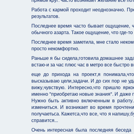
Работа с кармой проходит неоднозначно. Пр
результатов.
Последнее время часто бывает ощущение, что
обычного азарта. Такое ощущение, что где-то
Последнее время заметила, мне стало некомф
просто некомфортно.
Раньше я бы сидела,готовила домашнее задан
встаю-и за час плюс час в метро все быстро 
еще до прихода на проект,я понимала,что 
высказываю цели,задачи. И до сих пор не у
вижу,чувствую. Интересно,что пришло ярко
именно "приобретаю новые знания". И даже пр
Нужно быть активно включенным в работу. 
измениться. И возникает во время прочтени
получаетьса. Кажетса,что все, что я напишу,б
справится...
Очень интересная была последняя беседа