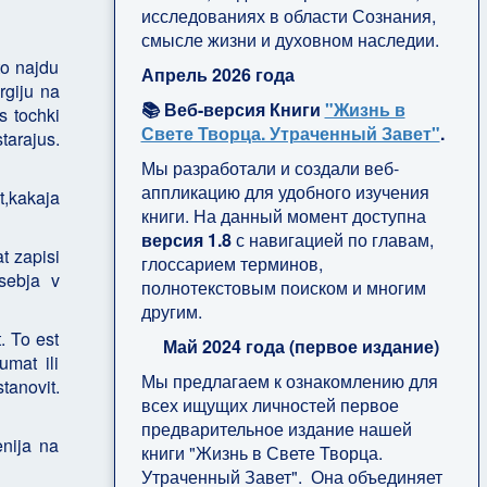
исследованиях в области Сознания,
смысле жизни и духовном наследии.
to najdu
Апрель 2026 года
rgiju na
📚 Веб-версия Книги
"Жизнь в
s tochki
Свете Творца. Утраченный Завет"
.
tarajus.
Мы разработали и создали веб-
аппликацию для удобного изучения
t,kakaja
книги. На данный момент доступна
версия 1.8
с навигацией по главам,
t zapisi
глоссарием терминов,
 sebja v
полнотекстовым поиском и многим
другим.
. To est
Май 2024 года (первое издание)
mat ili
Мы предлагаем к ознакомлению для
tanovit.
всех ищущих личностей первое
предварительное издание нашей
enija na
книги "Жизнь в Свете Творца.
Утраченный Завет". Она объединяет