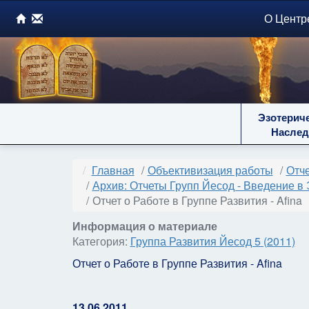
О Центр
Эзотерич
Наслед
Главная
Объективизация работы
Отче
Архив: Отчеты Групп Йесод - Введение в 
Отчет о Работе в Группе Развития - Afina
Информация о материале
Категория:
Группа Развития Йесод 5 (2011)
Отчет о Работе в Группе Развития - Afina
13.06.2011